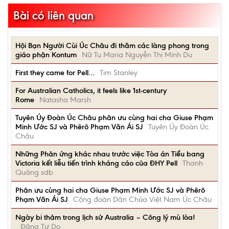
Bài có liên quan
Hội Bạn Người Cùi Úc Châu đi thăm các làng phong trong
giáo phận Kontum
Nữ Tu Maria Nguyễn Thị Minh Du
First they came for Pell…
Tim Stanley
For Australian Catholics, it feels like 1st-century
Rome
Natasha Marsh
Tuyên Úy Đoàn Úc Châu phân ưu cùng hai cha Giuse Phạm
Minh Ước SJ và Phêrô Phạm Văn Ái SJ
Tuyên Úy Đoàn Úc
Châu
Những Phản ứng khác nhau trước việc Tòa án Tiểu bang
Victoria kết liễu tiến trình kháng cáo của ĐHY Pell
Thanh
Quảng sdb
Phân ưu cùng hai cha Giuse Phạm Minh Ước SJ và Phêrô
Phạm Văn Ái SJ
Cộng đoàn Dân Chúa Việt Nam Úc Châu
Ngày bi thảm trong lịch sử Australia – Công lý mù lòa!
Đặng Tự Do