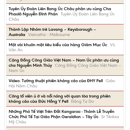
Tuyên Úy Đoàn Liên Bang Úc Châu phân ưu cùng Cha
Phaolô Nguyễn Đình Phán
Tuyên Úy Đoàn Liên Bang Úc
Châu
Thành Lập Nhóm trẻ Lavang – Keysborough –
Australia
Vietcathic - Melbourne
Một vài khuôn mặt tiêu biểu của hàng Giám Mục Úc
Vũ
Văn An
Cộng Đồng Công Giáo Việt Nam – Nam Úc phân ưu cùng
cha Nguyễn Minh Thúy
Cộng Đồng Công Giáo Việt Nam –
Nam Úc
Video: Tường thuật phiên kháng cáo của ĐHY Pell
Giáo
Hội Năm Châu
Công tố viên ú ớ và nổi nóng với quan tòa trong phiên
kháng cáo của Đức Hồng Y Pell
Đặng Tự Do
Những Phó Tế Việt Trên Đất Kangaroo - Thánh Lễ Truyền
Chức Phó Tế Tại Giáo Phận Geraldton – Tây Úc
Sr Têrêxa
Mỹ Châu