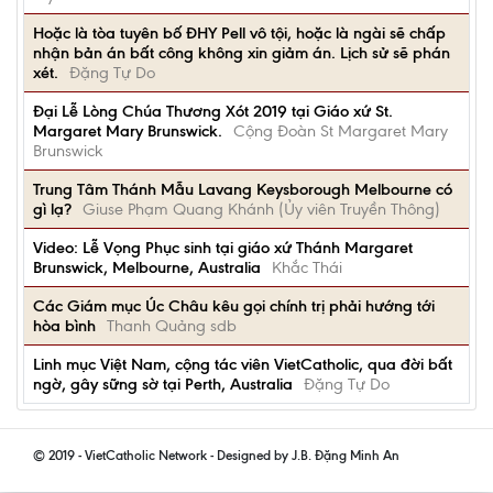
Hoặc là tòa tuyên bố ĐHY Pell vô tội, hoặc là ngài sẽ chấp
nhận bản án bất công không xin giảm án. Lịch sử sẽ phán
xét.
Đặng Tự Do
Đại Lễ Lòng Chúa Thương Xót 2019 tại Giáo xứ St.
Margaret Mary Brunswick.
Cộng Đoàn St Margaret Mary
Brunswick
Trung Tâm Thánh Mẫu Lavang Keysborough Melbourne có
gì lạ?
Giuse Phạm Quang Khánh (Ủy viên Truyền Thông)
Video: Lễ Vọng Phục sinh tại giáo xứ Thánh Margaret
Brunswick, Melbourne, Australia
Khắc Thái
Các Giám mục Úc Châu kêu gọi chính trị phải hướng tới
hòa bình
Thanh Quảng sdb
Linh mục Việt Nam, cộng tác viên VietCatholic, qua đời bất
ngờ, gây sững sờ tại Perth, Australia
Đặng Tự Do
© 2019 - VietCatholic Network - Designed by J.B. Đặng Minh An