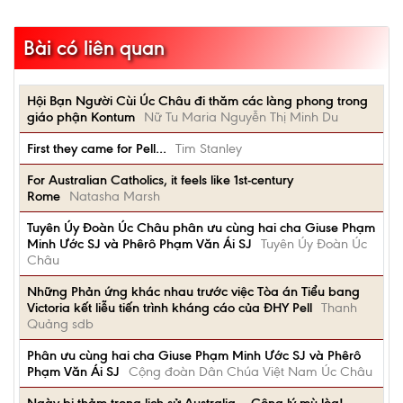
Bài có liên quan
Hội Bạn Người Cùi Úc Châu đi thăm các làng phong trong
giáo phận Kontum
Nữ Tu Maria Nguyễn Thị Minh Du
First they came for Pell…
Tim Stanley
For Australian Catholics, it feels like 1st-century
Rome
Natasha Marsh
Tuyên Úy Đoàn Úc Châu phân ưu cùng hai cha Giuse Phạm
Minh Ước SJ và Phêrô Phạm Văn Ái SJ
Tuyên Úy Đoàn Úc
Châu
Những Phản ứng khác nhau trước việc Tòa án Tiểu bang
Victoria kết liễu tiến trình kháng cáo của ĐHY Pell
Thanh
Quảng sdb
Phân ưu cùng hai cha Giuse Phạm Minh Ước SJ và Phêrô
Phạm Văn Ái SJ
Cộng đoàn Dân Chúa Việt Nam Úc Châu