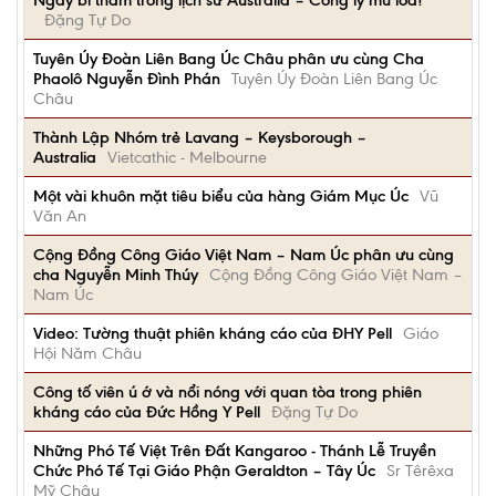
Ngày bi thảm trong lịch sử Australia – Công lý mù lòa!
Đặng Tự Do
Tuyên Úy Đoàn Liên Bang Úc Châu phân ưu cùng Cha
Phaolô Nguyễn Đình Phán
Tuyên Úy Đoàn Liên Bang Úc
Châu
Thành Lập Nhóm trẻ Lavang – Keysborough –
Australia
Vietcathic - Melbourne
Một vài khuôn mặt tiêu biểu của hàng Giám Mục Úc
Vũ
Văn An
Cộng Đồng Công Giáo Việt Nam – Nam Úc phân ưu cùng
cha Nguyễn Minh Thúy
Cộng Đồng Công Giáo Việt Nam –
Nam Úc
Video: Tường thuật phiên kháng cáo của ĐHY Pell
Giáo
Hội Năm Châu
Công tố viên ú ớ và nổi nóng với quan tòa trong phiên
kháng cáo của Đức Hồng Y Pell
Đặng Tự Do
Những Phó Tế Việt Trên Đất Kangaroo - Thánh Lễ Truyền
Chức Phó Tế Tại Giáo Phận Geraldton – Tây Úc
Sr Têrêxa
Mỹ Châu