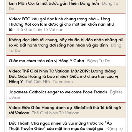
kinh Mân Côi là một bước gần Thiên Đàng hơn
Đặng Tự
Do
Video: ĐTC kêu gọi đọc kinh chung trong nhà – Lòng
Thương Xót còn làm được gì cho một tên khốn nạn như
tôi
Thế Giới Nhìn Từ Vatican
Không đọc kinh tối chung, hãy chuẩn bị đón nhận những rủi
ro và bất hạnh trong đời sống hôn nhân và gia đình
Đặng
Tự Do
Giấc mơ chưa tròn của vị Hồng Y Cuba
Đặng Tự Do
Video: Thế Giới Nhìn Từ Vatican 1/8/2019: Lương tháng
Đức Giáo Hoàng là bao nhiêu? Giấc mơ chưa tròn của vị
Hồng Y
Thế Giới Nhìn Từ Vatican
Japanese Catholics eager to welcome Pope Francis
Églises
d'Asie
Video: Đức Giáo Hoàng danh dự Bênêđíctô thứ 16 bất ngờ
rời Vatican
Thế Giới Nhìn Từ Vatican
Đức Thánh Cha ngạc nhiên và vui mừng trước trò “Ảo
Thuật Truyền Giáo” của một linh mục ảo thuật gia
Đặng Tự