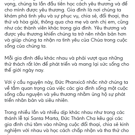
vọng, chúng ta lần đầu tiên học cách yêu thương và để
cho mình được yêu thương. Gia đình là nơi chúng ta
khám phá tình yêu và sự phục vụ, chia sẻ, đối thoại, tha
thứ và hòa giải, thông qua cha mẹ và anh chị em, cũng
như các thành viên khác trong gia đình. Yêu thương và
được yêu thương khiến chúng ta trở nên nhân bản hơn
và giúp chúng ta nhận ra tình yêu của Chúa trong cuộc
sống của chúng ta.
Mỗi gia đình đều khác nhau và phải vượt qua những
thử thách rất lớn để phát triển và mang lại sức sống cho
thế giới ngày nay.
Với ý cầu nguyện này, Đức Phanxicô nhắc nhở chúng ta
về tầm quan trọng của việc các gia đình sống một cuộc
sống cầu nguyện và yêu thương nhằm ủng hộ sự phát
triển nhân bản và siêu nhiên.
Trong nhiều lần và nhiều dịp khác nhau như trong các
thánh lễ tại Santa Marta, Đức Thánh Cha kêu gọi các
gia đình chú tâm vào những cuộc đối thoại, chia sẻ kinh
nghiệm với nhau và học cách chấp nhận và tha thứ cho