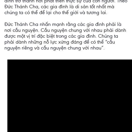
đình trở thành nơi phát triển thực sự của con người. Theo
Đức Thánh Cha, các gia đình là di sản tốt nhất mà
chúng ta có thể để lại cho thế giới và tương lai.
Đức Thánh Cha nhấn mạnh rằng các gia đình phải là
nơi cầu nguyện. Cầu nguyện chung với nhau phải dành
được một vị trí đặc biệt trong các gia đình. Chúng ta
phải dành những nỗ lực xứng đáng để có thể “cầu
nguyện riêng và cầu nguyện chung với nhau”.