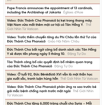
Pope Francis announces the appointment of 13 cardinals,
including the Archbishop of Jakarta
Églises d'Asie
Video: Đức Thánh Cha Phanxicô bị kẹt trong thang máy.
Việt Nam vừa mất thêm một cơ hội có Tân Hồng Y.
Thế
Giới Nhìn Từ Vatican
Video: Trước thềm chuyến tông du Phi Châu lần thứ Tư của
Đức Thánh Cha Phanxicô
Giáo Hội Năm Châu
Đức Thánh Cha bất ngờ công bố danh sách các Tân Hồng
Y sẽ được tấn phong ngày 5 tháng 10.
Đặng Tự Do
Tòa Thánh công bố các quyết định bổ nhiệm quan trọng
của Đức Thánh Cha Phanxicô
Đặng Tự Do
Video: Ở tuổi 92, Đức Bênêđíctô XVI vẫn là một thần học
gia xuất sắc, tranh luận hùng hồn
Thế Giới Nhìn Từ Vatican
Video: Đức Thánh Cha Phanxicô phản ứng ra sao trước bé
gái mắc bệnh chống nạnh trước mặt ngài
Thế Giới Nhìn
Từ Vatican
Đức Thánh Cha tặng 6,000 tràng chuỗi cho Syria – Mỗi