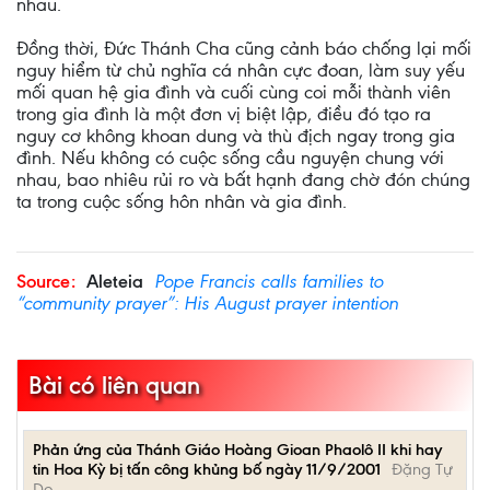
nhau.
Đồng thời, Đức Thánh Cha cũng cảnh báo chống lại mối
nguy hiểm từ chủ nghĩa cá nhân cực đoan, làm suy yếu
mối quan hệ gia đình và cuối cùng coi mỗi thành viên
trong gia đình là một đơn vị biệt lập, điều đó tạo ra
nguy cơ không khoan dung và thù địch ngay trong gia
đình. Nếu không có cuộc sống cầu nguyện chung với
nhau, bao nhiêu rủi ro và bất hạnh đang chờ đón chúng
ta trong cuộc sống hôn nhân và gia đình.
Source:
Aleteia
Pope Francis calls families to
“community prayer”: His August prayer intention
Bài có liên quan
Phản ứng của Thánh Giáo Hoàng Gioan Phaolô II khi hay
tin Hoa Kỳ bị tấn công khủng bố ngày 11/9/2001
Đặng Tự
Do