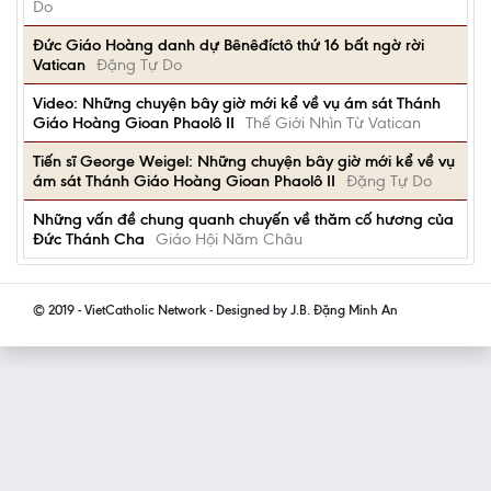
Do
Đức Giáo Hoàng danh dự Bênêđíctô thứ 16 bất ngờ rời
Vatican
Đặng Tự Do
Video: Những chuyện bây giờ mới kể về vụ ám sát Thánh
Giáo Hoàng Gioan Phaolô II
Thế Giới Nhìn Từ Vatican
Tiến sĩ George Weigel: Những chuyện bây giờ mới kể về vụ
ám sát Thánh Giáo Hoàng Gioan Phaolô II
Đặng Tự Do
Những vấn đề chung quanh chuyến về thăm cố hương của
Đức Thánh Cha
Giáo Hội Năm Châu
© 2019 - VietCatholic Network - Designed by J.B. Đặng Minh An