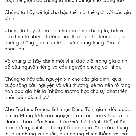
Loại thế giới nào chúng ta muốn để lại cho tương lai?
Chúng ta hãy để lại cho hậu thế một thế giới với các gia
đình.
Chúng ta hãy chăm sóc cho gia đình chúng ta, bởi vì
gia đình là những trường học thực sự cho tương lai, là
những không gian của tự do và những trung tâm của
nhân loại.
Và chúng ta hãy dành một vị trí đặc biệt trong gia đình
để cầu nguyện riêng và cầu nguyện chung với nhau.
Chúng ta hãy cầu nguyện xin cho các gia đình, qua
cuộc sống cầu nguyện và yêu thương, sẽ trở nên rõ ràng
hơn bao giờ hết là ‘những trường học cho sự phát triển
nhân bản đích thực’.
Cha Frédéric Fornos, linh mục Dòng Tên, giám đốc quốc
tế của Mạng lưới cầu nguyện toàn cầu theo ý Đức Giáo
Hoàng (bao gồm Phong trào Giới trẻ Thánh Thể) nhấn
mạnh rằng, chính là trong bối cảnh gia đình của chúng
ta, qua những vui buồn, qua những chiến thắng và thất