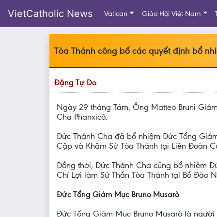
VietCatholic News
Vatican
Giáo Hội Việt Nam
Tòa Thánh công bố các quyết định bổ n
Đặng Tự Do
Ngày 29 tháng Tám, Ông Matteo Bruni Giám
Cha Phanxicô.
Đức Thánh Cha đã bổ nhiệm Đức Tổng Giám 
Cập và Khâm Sứ Tòa Thánh tại Liên Đoàn Cá
Đồng thời, Đức Thánh Cha cũng bổ nhiệm Đứ
Chí Lợi làm Sứ Thần Tòa Thánh tại Bồ Đào N
Đức Tổng Giám Mục Bruno Musarò
Đức Tổng Giám Mục Bruno Musarò là người Ý,