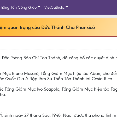
Thông Tấn Công Giáo
VietCatholic
hiệm quan trọng của Đức Thánh Cha Phanxicô
 Đốc Phòng Báo Chí Tòa Thánh, đã công bố các quyết định 
Mục Bruno Musarò, Tổng Giám Mục hiệu tòa Abari, cho đến 
c Quốc Gia Ả Rập làm Sứ Thần Tòa Thánh tại Costa Rica.
c Tổng Giám Mục Ivo Scapolo, Tổng Giám Mục hiệu tòa Taga
ha.
 sinh ngày 27 tháng Sáu, 1948. Ngài được thụ phong linh m