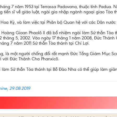
 tháng 7 năm 1953 tại Terrassa Padovana, thuộc tỉnh Padua. 
g tiến sĩ về giáo luật, ngài gia nhập ngành ngoại giao Tòa 
 Hoa Kỳ, và làm việc tại Phân bộ Quan hệ với các Dân nướ
Hoàng Gioan Phaolô II đã bổ nhiệm ngài làm Sứ thần Tòa th
2 tháng 5, 2002. Vào ngày 17 tháng 1 năm 2008, Đức Thánh
háng 7 năm 2011 Sứ thần Tòa thánh tại Chí Lợi.
ụng, là một người chống đối rất mạnh Đức Tổng Giám Mục S
Lợi với Đức Thánh Cha Phanxicô.
làm Sứ thần Tòa thánh tại Bồ Đào Nha có thể giúp làm giảm 
ine, 29.08.2019