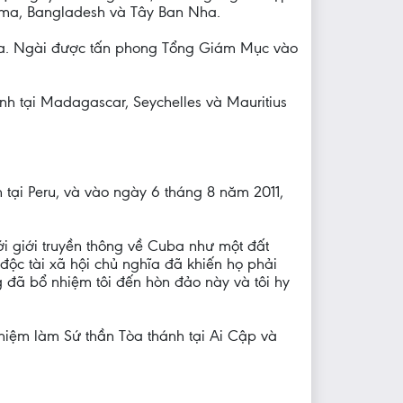
ama, Bangladesh và Tây Ban Nha.
ama. Ngài được tấn phong Tổng Giám Mục vào
h tại Madagascar, Seychelles và Mauritius
ại Peru, và vào ngày 6 tháng 8 năm 2011,
ới giới truyền thông về Cuba như một đất
ộc tài xã hội chủ nghĩa đã khiến họ phải
 đã bổ nhiệm tôi đến hòn đảo này và tôi hy
hiệm làm Sứ thần Tòa thánh tại Ai Cập và