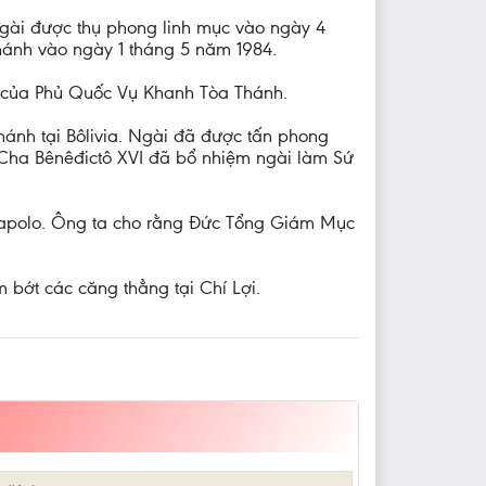
Ngài được thụ phong linh mục vào ngày 4
thánh vào ngày 1 tháng 5 năm 1984.
c của Phủ Quốc Vụ Khanh Tòa Thánh.
ánh tại Bôlivia. Ngài đã được tấn phong
 Cha Bênêđictô XVI đã bổ nhiệm ngài làm Sứ
capolo. Ông ta cho rằng Đức Tổng Giám Mục
bớt các căng thẳng tại Chí Lợi.