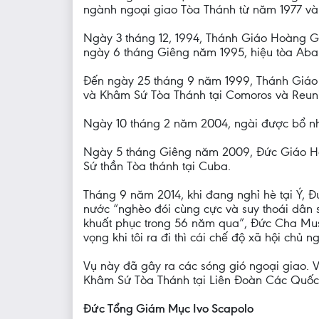
ngành ngoại giao Tòa Thánh từ năm 1977 và
Ngày 3 tháng 12, 1994, Thánh Giáo Hoàng G
ngày 6 tháng Giêng năm 1995, hiệu tòa Abar
Đến ngày 25 tháng 9 năm 1999, Thánh Giáo H
và Khâm Sứ Tòa Thánh tại Comoros và Reun
Ngày 10 tháng 2 năm 2004, ngài được bổ n
Ngày 5 tháng Giêng năm 2009, Đức Giáo Hoà
Sứ thần Tòa thánh tại Cuba.
Tháng 9 năm 2014, khi đang nghỉ hè tại Ý, Đ
nước “nghèo đói cùng cực và suy thoái dân 
khuất phục trong 56 năm qua”, Đức Cha Musa
vọng khi tôi ra đi thì cái chế độ xã hội chủ 
Vụ này đã gây ra các sóng gió ngoại giao. 
Khâm Sứ Tòa Thánh tại Liên Đoàn Các Quốc
Đức Tổng Giám Mục Ivo Scapolo