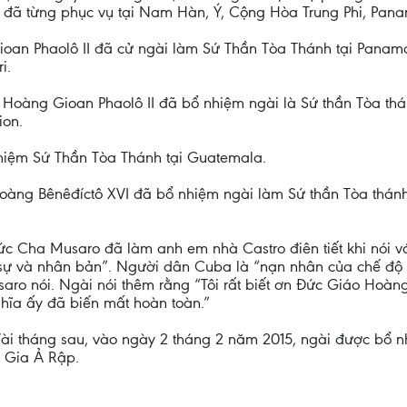
 đã từng phục vụ tại Nam Hàn, Ý, Cộng Hòa Trung Phi, Pan
ioan Phaolô II đã cử ngài làm Sứ Thần Tòa Thánh tại Pan
i.
oàng Gioan Phaolô II đã bổ nhiệm ngài là Sứ thần Tòa thán
ion.
hiệm Sứ Thần Tòa Thánh tại Guatemala.
ng Bênêđíctô XVI đã bổ nhiệm ngài làm Sứ thần Tòa thánh t
ức Cha Musaro đã làm anh em nhà Castro điên tiết khi nói v
sự và nhân bản”. Người dân Cuba là “nạn nhân của chế độ đ
ro nói. Ngài nói thêm rằng “Tôi rất biết ơn Đức Giáo Hoàng
nghĩa ấy đã biến mất hoàn toàn.”
Vài tháng sau, vào ngày 2 tháng 2 năm 2015, ngài được bổ n
 Gia Ả Rập.