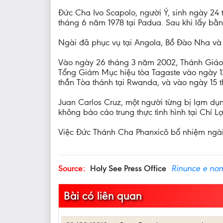
Đức Cha Ivo Scapolo, người Ý, sinh ngày 24
tháng 6 năm 1978 tại Padua. Sau khi lấy bằn
Ngài đã phục vụ tại Angola, Bồ Đào Nha và
Vào ngày 26 tháng 3 năm 2002, Thánh Giáo 
Tổng Giám Mục hiệu tòa Tagaste vào ngày 1
thần Tòa thánh tại Rwanda, và vào ngày 15 t
Juan Carlos Cruz, một người từng bị lạm d
không báo cáo trung thực tình hình tại Chí 
Việc Đức Thánh Cha Phanxicô bổ nhiệm ngài 
Source:
Holy See Press Office
Rinunce e nom
Bài có liên quan