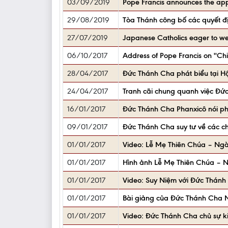
03/09/2019
Pope Francis announces the appo
29/08/2019
Tòa Thánh công bố các quyết đ
27/07/2019
Japanese Catholics eager to w
06/10/2017
Address of Pope Francis on ''Chil
28/04/2017
Đức Thánh Cha phát biểu tại Hộ
24/04/2017
Tranh cãi chung quanh việc Đức
16/01/2017
Đức Thánh Cha Phanxicô nói ph
09/01/2017
Đức Thánh Cha suy tư về các c
01/01/2017
Video: Lễ Mẹ Thiên Chúa – Ngà
01/01/2017
Hình ảnh Lễ Mẹ Thiên Chúa – N
01/01/2017
Video: Suy Niệm với Đức Thánh
01/01/2017
Bài giảng của Đức Thánh Cha N
01/01/2017
Video: Đức Thánh Cha chủ sự k