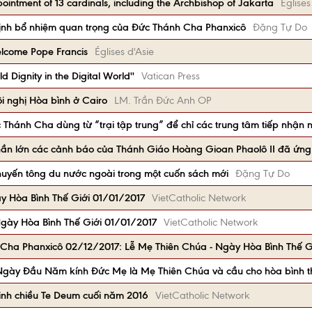
intment of 13 cardinals, including the Archbishop of Jakarta
Églises
ịnh bổ nhiệm quan trọng của Đức Thánh Cha Phanxicô
Đặng Tự Do
elcome Pope Francis
Églises d'Asie
d Dignity in the Digital World''
Vatican Press
i nghị Hòa bình ở Cairo
LM. Trần Đức Anh OP
 Thánh Cha dùng từ “trại tập trung” để chỉ các trung tâm tiếp nhận n
ần lớn các cảnh báo của Thánh Giáo Hoàng Gioan Phaolô II đã ứn
huyến tông du nước ngoài trong một cuốn sách mới
Đặng Tự Do
y Hòa Bình Thế Giới 01/01/2017
VietCatholic Network
gày Hòa Bình Thế Giới 01/01/2017
VietCatholic Network
 Cha Phanxicô 02/12/2017: Lễ Mẹ Thiên Chúa - Ngày Hòa Bình Thế G
gày Đầu Năm kính Đức Mẹ là Mẹ Thiên Chúa và cầu cho hòa bình th
inh chiều Te Deum cuối năm 2016
VietCatholic Network