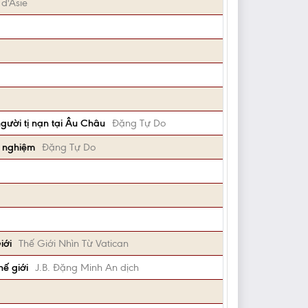
 d'Asie
gười tị nạn tại Âu Châu
Đặng Tự Do
g nghiệm
Đặng Tự Do
iới
Thế Giới Nhìn Từ Vatican
ế giới
J.B. Đặng Minh An dịch