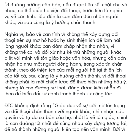
”3 đường hướng căn bản, nếu được liên kết chặt chẽ với
nhau, có thể giúp ho việc đối thoại, trước tiên là nghĩa
vụ về căn tính, tiếp đến là can đảm đón nhận người
khác, và sau cùng là ý hướng chân thành:
Nghĩa vụ bảo vệ căn tính vì không thể xây dựng đối
thoại trên sự mơ hồ hoặc hy sinh thiện ích để làm hài
lòng người khác; can đảm chấp nhận tha nhân, vì
không thể coi và đối xử như kẻ thù những người khác
biệt với mình về tôn giáo hoặc văn hóa, nhưng cần đón
nhận họ như một người đồng hành, trong xác tín chân
thành, theo đó thiện ích của mỗi người hệ tại thiện ích
của tất cả; sau cùng là ý hướng chân thành, vì đối thoại
không phải là một chiến lược để thực hiện những hậu ý,
nhưng là con đường sự thật, đáng được kiên nhẫn đi
theo để biến đổi sự cạnh tranh thành sự cộng tác.
ĐTC khẳng định rằng ”Giáo dục về sự cởi mở tôn trọng
và đối thoại chân thành với người khác, nhìn nhận các
quyền và tự do cơ bản của họ, nhất là về tôn giáo, chính
là con đường tốt nhất để cùng nhau xây dựng tương lai,
để trở thành những người kiến tạo nền văn minh. Bởi vì