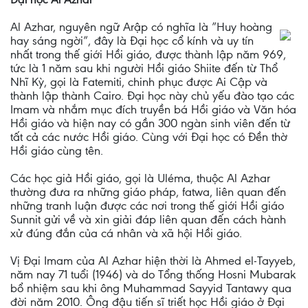
Al Azhar, nguyên ngữ Arập có nghĩa là ”Huy hoàng
hay sáng ngời”, đây là Đại học cổ kính và uy tín
nhất trong thế giới Hồi giáo, được thành lập năm 969,
tức là 1 năm sau khi người Hồi giáo Shiite đến từ Thổ
Nhĩ Kỳ, gọi là Fatemiti, chinh phục được Ai Cập và
thành lập thành Cairo. Đại học này chủ yếu đào tạo các
Imam và nhắm mục đích truyền bá Hồi giáo và Văn hóa
Hồi giáo và hiện nay có gần 300 ngàn sinh viên đến từ
tất cả các nước Hồi giáo. Cùng với Đại học có Đền thờ
Hồi giáo cùng tên.
Các học giả Hồi giáo, gọi là Uléma, thuộc Al Azhar
thường đưa ra những giáo pháp, fatwa, liên quan đến
những tranh luận được các nơi trong thế giới Hồi giáo
Sunnit gửi về và xin giải đáp liên quan đến cách hành
xử đúng đắn của cá nhân và xã hội Hồi giáo.
Vị Đại Imam của Al Azhar hiện thời là Ahmed el-Tayyeb,
năm nay 71 tuổi (1946) và do Tổng thống Hosni Mubarak
bổ nhiệm sau khi ông Muhammad Sayyid Tantawy qua
đời năm 2010. Ông đậu tiến sĩ triết học Hồi giáo ở Đại