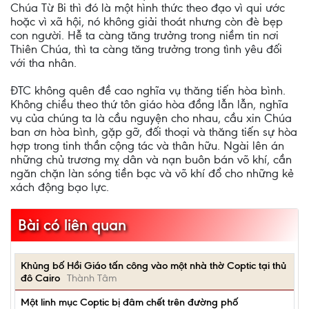
Chúa Từ Bi thì đó là một hình thức theo đạo vì qui ước
hoặc vì xã hội, nó không giải thoát nhưng còn đè bẹp
con người. Hễ ta càng tăng trưởng trong niềm tin nơi
Thiên Chúa, thì ta càng tăng trưởng trong tình yêu đối
với tha nhân.
ĐTC không quên đề cao nghĩa vụ thăng tiến hòa bình.
Không chiều theo thứ tôn giáo hòa đồng lẫn lẫn, nghĩa
vụ của chúng ta là cầu nguyện cho nhau, cầu xin Chúa
ban ơn hòa bình, gặp gỡ, đối thoại và thăng tiến sự hòa
hợp trong tinh thần cộng tác và thân hữu. Ngài lên án
những chủ trương mỵ dân và nạn buôn bán võ khí, cần
ngăn chặn làn sóng tiền bạc và võ khí đổ cho những kẻ
xách động bạo lực.
Bài có liên quan
Khủng bố Hồi Giáo tấn công vào một nhà thờ Coptic tại thủ
đô Cairo
Thành Tâm
Một linh mục Coptic bị đâm chết trên đường phố