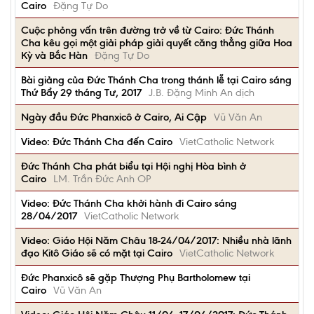
Cairo
Đặng Tự Do
Cuộc phỏng vấn trên đường trở về từ Cairo: Đức Thánh
Cha kêu gọi một giải pháp giải quyết căng thẳng giữa Hoa
Kỳ và Bắc Hàn
Đặng Tự Do
Bài giảng của Đức Thánh Cha trong thánh lễ tại Cairo sáng
Thứ Bẩy 29 tháng Tư, 2017
J.B. Đặng Minh An dịch
Ngày đầu Đức Phanxicô ở Cairo, Ai Cập
Vũ Văn An
Video: Đức Thánh Cha đến Cairo
VietCatholic Network
Đức Thánh Cha phát biểu tại Hội nghị Hòa bình ở
Cairo
LM. Trần Đức Anh OP
Video: Đức Thánh Cha khởi hành đi Cairo sáng
28/04/2017
VietCatholic Network
Video: Giáo Hội Năm Châu 18-24/04/2017: Nhiều nhà lãnh
đạo Kitô Giáo sẽ có mặt tại Cairo
VietCatholic Network
Đức Phanxicô sẽ gặp Thượng Phụ Bartholomew tại
Cairo
Vũ Văn An