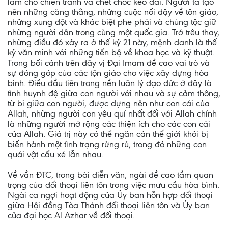
làm cho chiến tranh và chết chóc kéo dài. Người ta tạo
nên những căng thẳng, những cuộc nổi dậy về tôn giáo,
những xung đột và khác biệt phe phái và chủng tộc giữ
những người dân trong cùng một quốc gia. Trớ trêu thay,
những điều đó xảy ra ở thế kỷ 21 này, mệnh danh là thế
kỷ văn minh với những tiến bộ về khoa học và kỹ thuật.
Trong bối cảnh trên đây vị Đại Imam đề cao vai trò và
sự đóng góp của các tộn giáo cho việc xây dựng hòa
bình. Điều đầu tiên trong nền luân lý đạo đức ở đây là
tình huynh đệ giữa con người với nhau và sự cảm thông,
từ bi giữa con người, được dựng nên như con cái của
Allah, những người con yêu quí nhất đối với Allah chính
là những người mở rộng các thiện ích cho các con cái
của Allah. Giá trị này có thể ngăn cản thế giới khỏi bị
biến hành một tình trạng rừng rú, trong đó những con
quái vật cấu xé lẫn nhau.
Về vần ĐTC, trong bài diễn văn, ngài đề cao tầm quan
trọng của đối thoại liên tôn trong việc mưu cầu hòa bình.
Ngài ca ngợi hoạt động của Ủy ban hỗn hợp đối thoại
giữa Hội đồng Tòa Thánh đối thoại liên tôn và Ủy ban
của đại học Al Azhar về đối thoại.