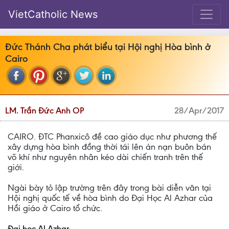
VietCatholic News
Đức Thánh Cha phát biểu tại Hội nghị Hòa bình ở
Cairo
LM. Trần Đức Anh OP
28/Apr/2017
CAIRO. ĐTC Phanxicô đề cao giáo dục như phương thế
xây dựng hòa bình đồng thời tái lên án nạn buôn bán
võ khí như nguyên nhân kéo dài chiến tranh trên thế
giới.
Ngài bày tỏ lập trường trên đây trong bài diễn văn tại
Hội nghị quốc tế về hòa bình do Đại Học Al Azhar của
Hồi giáo ở Cairo tổ chức.
Đại học Al Azhar