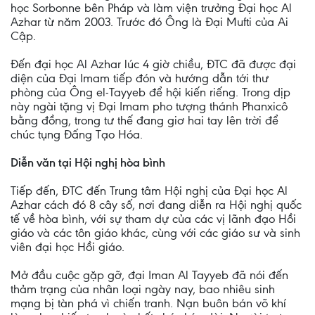
học Sorbonne bên Pháp và làm viện trưởng Đại học Al
Azhar từ năm 2003. Trước đó Ông là Đại Mufti của Ai
Cập.
Đến đại học Al Azhar lúc 4 giờ chiều, ĐTC đã được đại
diện của Đại Imam tiếp đón và hướng dẫn tới thư
phòng của Ông el-Tayyeb để hội kiến riếng. Trong dịp
này ngài tặng vị Đại Imam pho tượng thánh Phanxicô
bằng đồng, trong tư thế đang giơ hai tay lên trời để
chúc tụng Đấng Tạo Hóa.
Diễn văn tại Hội nghị hòa bình
Tiếp đến, ĐTC đến Trung tâm Hội nghị của Đại học Al
Azhar cách đó 8 cây số, nơi đang diễn ra Hội nghị quốc
tế về hòa bình, với sự tham dự của các vị lãnh đạo Hồi
giáo và các tôn giáo khác, cùng với các giáo sư và sinh
viên đại học Hồi giáo.
Mở đầu cuộc gặp gỡ, đại Iman Al Tayyeb đã nói đến
thảm trạng của nhân loại ngày nay, bao nhiêu sinh
mạng bị tàn phá vì chiến tranh. Nạn buôn bán võ khí