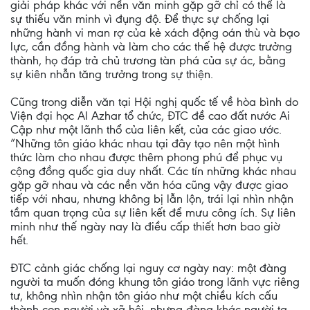
giải pháp khác với nền văn minh gặp gỡ chỉ có thể là
sự thiếu văn minh vì đụng độ. Để thực sự chống lại
những hành vi man rợ của kẻ xách động oán thù và bạo
lực, cần đồng hành và làm cho các thế hệ được trưởng
thành, họ đáp trả chủ trương tàn phá của sự ác, bằng
sự kiên nhẫn tăng trưởng trong sự thiện.
Cũng trong diễn văn tại Hội nghị quốc tế về hòa bình do
Viện đại học Al Azhar tổ chức, ĐTC đề cao đất nước Ai
Cập như một lãnh thổ của liên kết, của các giao ước.
”Những tôn giáo khác nhau tại đây tạo nên một hình
thức làm cho nhau được thêm phong phú để phục vụ
cộng đồng quốc gia duy nhất. Các tín những khác nhau
gặp gỡ nhau và các nền văn hóa cũng vậy được giao
tiếp với nhau, nhưng không bị lẫn lộn, trái lại nhìn nhận
tầm quan trọng của sự liên kết để mưu công ích. Sự liên
minh như thế ngày nay là điều cấp thiết hơn bao giờ
hết.
ĐTC cảnh giác chống lại nguy cơ ngày nay: một đàng
người ta muốn đóng khung tôn giáo trong lãnh vực riêng
tư, không nhìn nhận tôn giáo như một chiều kích cấu
thành con người và xã hội, nhưng đàng khác người ta