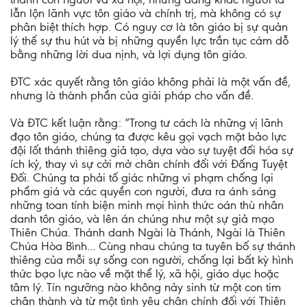
lẫn lộn lãnh vực tôn giáo và chính trị, mà không có sự
phân biệt thích hợp. Có nguy cơ là tôn giáo bị sự quản
lý thế sự thu hút và bị những quyền lực trần tục cám dỗ
bằng những lời dua nịnh, và lợi dụng tôn giáo.
ĐTC xác quyết rằng tôn giáo không phải là một vấn đề,
nhưng là thành phần của giải pháp cho vấn đề.
Và ĐTC kết luận rằng: “Trong tư cách là những vị lãnh
đạo tôn giáo, chúng ta được kêu gọi vạch mặt bảo lực
đội lốt thánh thiêng giả tạo, dựa vào sự tuyệt đối hóa sự
ích kỷ, thay vì sự cởi mở chân chính đối với Đấng Tuyệt
Đối. Chúng ta phải tố giác những vi phạm chống lại
phẩm giá và các quyền con người, đưa ra ánh sáng
những toan tính biện minh mọi hình thức oán thù nhân
danh tôn giáo, và lên án chúng như một sự giả mạo
Thiên Chúa. Thánh danh Ngài là Thánh, Ngài là Thiên
Chúa Hòa Bình... Cùng nhau chúng ta tuyên bố sự thánh
thiêng của mỗi sự sống con người, chống lại bất kỳ hình
thức bạo lực nào về mặt thể lý, xã hội, giáo dục hoặc
tâm lý. Tín ngưỡng nào không nảy sinh từ một con tim
chân thành và từ một tình yêu chân chính đối với Thiên