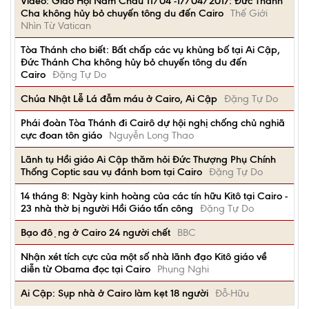
Video: Giáo Hội Năm Châu 11/04 -17/04/2017: Đức Thánh
Cha không hủy bỏ chuyến tông du đến Cairo
Thế Giới
Nhìn Từ Vatican
Tòa Thánh cho biết: Bất chấp các vụ khủng bố tại Ai Cập,
Đức Thánh Cha không hủy bỏ chuyến tông du đến
Cairo
Đặng Tự Do
Chúa Nhật Lễ Lá đẫm máu ở Cairo, Ai Cập
Đặng Tự Do
Phái đoàn Tòa Thánh đi Cairô dự hội nghị chống chủ nghiã
cực đoan tôn giáo
Nguyễn Long Thao
Lãnh tụ Hồi giáo Ai Cập thăm hỏi Đức Thượng Phụ Chính
Thống Coptic sau vụ đánh bom tại Cairo
Đặng Tự Do
14 tháng 8: Ngày kinh hoàng của các tín hữu Kitô tại Cairo -
23 nhà thờ bị người Hồi Giáo tấn công
Đặng Tự Do
Bạo động ở Cairo 24 người chết
BBC
Nhận xét tích cực của một số nhà lãnh đạo Kitô giáo về
diễn từ Obama đọc tại Cairo
Phụng Nghi
Ai Cập: Sụp nhà ở Cairo làm kẹt 18 người
Đỗ-Hữu