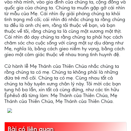
vào nhà mình, vào gia đình của chúng ta, cộng đồng và
quốc gia của chúng ta. Chúng ta muốn gặp gỡ cái nhìn
từ mẫu của Mẹ. Cái nhìn ấy giải phóng chúng ta khỏi
tình trạng mồ côi; cái nhìn đó nhắc chúng ta rằng chúng
ta đều là anh chị em, rằng tôi thuộc về bạn, và bạn
thuộc về tôi, rằng chúng ta là cùng một xương một thịt.
Cái nhìn đó dạy chúng ta rằng chúng ta phải học cách
chăm sóc cho cuộc sống với cùng một sự dịu dàng như
Mẹ, nghĩa là, bằng cách gieo niềm hy vọng, bằng cách
gieo một cảm giác thuộc về nhau trong tình huynh đệ.
Cử hành lễ Mẹ Thánh của Thiên Chúa nhắc chúng ta
rằng chúng ta có mẹ. Chúng ta không phải là những
đứa trẻ mồ côi. Chúng ta có mẹ. Cùng nhau tất cả
chúng ta hãy tuyên xưng chân lý này. Tôi mời các bạn
tung hô ba lần, xin tất cả cùng đứng, như các tín hữu
Êphêsô đã từng làm: Mẹ Thánh của Thiên Chúa, Mẹ
Thánh của Thiên Chúa, Mẹ Thánh của Thiên Chúa.
Bài có liên quan