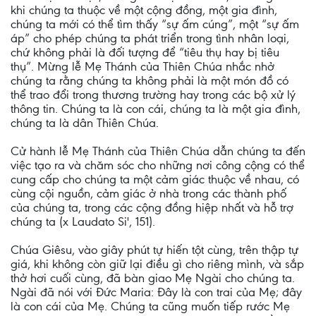
khi chúng ta thuộc về một cộng đồng, một gia đình,
chúng ta mới có thể tìm thấy “sự ấm cúng”, một “sự ấm
áp” cho phép chúng ta phát triển trong tình nhân loại,
chứ không phải là đối tượng để “tiêu thụ hay bị tiêu
thụ”. Mừng lễ Mẹ Thánh của Thiên Chúa nhắc nhở
chúng ta rằng chúng ta không phải là một món đồ có
thể trao đổi trong thương trường hay trong các bộ xử lý
thông tin. Chúng ta là con cái, chúng ta là một gia đình,
chúng ta là dân Thiên Chúa.
Cử hành lễ Mẹ Thánh của Thiên Chúa dẫn chúng ta đến
việc tạo ra và chăm sóc cho những nơi công cộng có thể
cung cấp cho chúng ta một cảm giác thuộc về nhau, có
cùng cội nguồn, cảm giác ở nhà trong các thành phố
của chúng ta, trong các cộng đồng hiệp nhất và hỗ trợ
chúng ta (x Laudato Si', 151).
Chúa Giêsu, vào giây phút tự hiến tột cùng, trên thập tự
giá, khi không còn giữ lại điều gì cho riêng mình, và sắp
thở hơi cuối cùng, đã bàn giao Mẹ Ngài cho chúng ta.
Ngài đã nói với Đức Maria: Đây là con trai của Mẹ; đây
là con cái của Mẹ. Chúng ta cũng muốn tiếp rước Mẹ