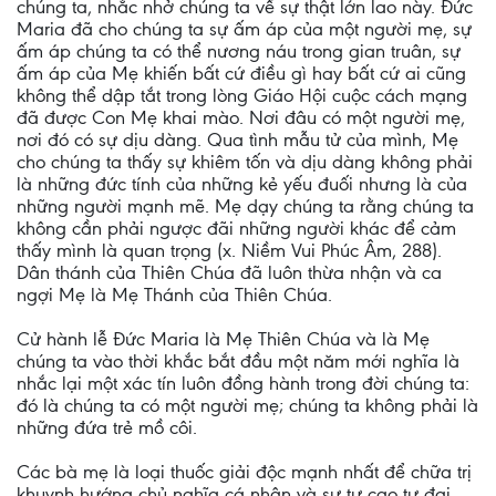
chúng ta, nhắc nhở chúng ta về sự thật lớn lao này. Đức
Maria đã cho chúng ta sự ấm áp của một người mẹ, sự
ấm áp chúng ta có thể nương náu trong gian truân, sự
ấm áp của Mẹ khiến bất cứ điều gì hay bất cứ ai cũng
không thể dập tắt trong lòng Giáo Hội cuộc cách mạng
đã được Con Mẹ khai mào. Nơi đâu có một người mẹ,
nơi đó có sự dịu dàng. Qua tình mẫu tử của mình, Mẹ
cho chúng ta thấy sự khiêm tốn và dịu dàng không phải
là những đức tính của những kẻ yếu đuối nhưng là của
những người mạnh mẽ. Mẹ dạy chúng ta rằng chúng ta
không cần phải ngược đãi những người khác để cảm
thấy mình là quan trọng (x. Niềm Vui Phúc Âm, 288).
Dân thánh của Thiên Chúa đã luôn thừa nhận và ca
ngợi Mẹ là Mẹ Thánh của Thiên Chúa.
Cử hành lễ Đức Maria là Mẹ Thiên Chúa và là Mẹ
chúng ta vào thời khắc bắt đầu một năm mới nghĩa là
nhắc lại một xác tín luôn đồng hành trong đời chúng ta:
đó là chúng ta có một người mẹ; chúng ta không phải là
những đứa trẻ mồ côi.
Các bà mẹ là loại thuốc giải độc mạnh nhất để chữa trị
khuynh hướng chủ nghĩa cá nhân và sự tự cao tự đại