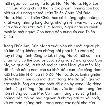
một người con có nghĩa là gì. Nơi Mẹ Maria, Ngôi Lời
vĩnh cửu không chỉ trở thành xác phàm, nhưng còn học
biết sự dịu dàng từ mẫu của Thiên Chúa. Với Đức
Maria, Hài Nhi-Thiên Chúa học cách lắng nghe những
khát vọng, những long đong, những niềm vui và hy vọng
của dân giao ước. Với Đức Maria, Ngài nhận ra chính
mình là một người Con trong dân trung tín của Thiên
Chúa.
Trong Phúc Âm, Đức Maria xuất hiện như một người phụ
nữ kín tiếng, không có những bài phát biểu vang dội
hay những hành động to tát, nhưng Mẹ có một cái nhìn
chăm chú có thể bảo vệ cuộc sống và sứ mạng của Con
Mẹ, và qua đó, là tất cả mọi thứ mà Ngài yêu mến. Mẹ
đã có thể trông nom cho sự khởi đầu của các cộng đoàn
Kitô hữu tiên khởi, và nhờ đó, Mẹ học được kinh nghiệm
để trở thành mẹ của một đám đông. Mẹ đã gần gũi với
các tình huống đa dạng nhất để gieo hy vọng. Mẹ đồng
hành cùng những thập giá được vác âm thầm trong tâm
hồn những con cái Mẹ. Cơ man những việc sùng kính,
những đền thờ và nhà nguyện ở những nơi xa xôi nhất,
và cơ man những ảnh tượng trong các ngôi nhà của