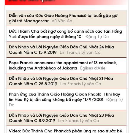
Diễn văn của Đức Giáo Hoàng Phanxicô tại buổi gặp gỡ
giới trẻ Madagascar
Vũ Văn An
Đức Thánh Cha bất ngờ công bố danh sách các Tân Hồng
Y sẽ được tấn phong ngày 5 tháng 10.
Đặng Tự Do
Dẫn Nhập và Lời Nguyện Giáo Dân Chủ Nhật 24 Mùa
Quanh Năm C 15.9.2019
Lm Francis Lý văn Ca
Pope Francis announces the appointment of 13 cardinals,
including the Archbishop of Jakarta
Églises d'Asie
Dẫn Nhập và Lời Nguyện Giáo Dân Chủ Nhật 21 Mùa
Quanh Năm C 25.8.2019
Lm Francis Lý văn Ca
Phản ứng của Thánh Giáo Hoàng Gioan Phaolô II khi hay
tin Hoa Kỳ bị tấn công khủng bố ngày 11/9/2001
Đặng Tự
Do
Dẫn Nhập và Lời Nguyện Giáo Dân Chủ Nhật 23 Mùa
Quanh Năm C 8.9.2019
Lm Francis Lý văn Ca
Video: Đức Thánh Cha Phanxicô phản ứng ra sao trước bé