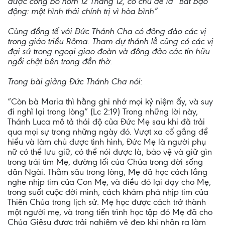
được công bố hôm 12 Tháng 12, có chủ đề là “Bất bạo
động: một hình thái chính trị vì hòa bình”
Cùng đồng tế với Đức Thánh Cha có đông đảo các vị
trong giáo triều Rôma. Tham dự thánh lễ cũng có các vị
đại sứ trong ngoại giao đoàn và đông đảo các tín hữu
ngồi chật bên trong đền thờ.
Trong bài giảng Đức Thánh Cha nói:
“Còn bà Maria thì hằng ghi nhớ mọi kỷ niệm ấy, và suy
đi nghĩ lại trong lòng” (Lc 2:19) Trong những lời này,
Thánh Luca mô tả thái độ của Đức Mẹ sau khi đã trải
qua mọi sự trong những ngày đó. Vượt xa cố gắng để
hiểu và làm chủ được tình hình, Đức Mẹ là người phụ
nữ có thể lưu giữ, có thể nói được là, bảo vệ và giữ gìn
trong trái tim Mẹ, đường lối của Chúa trong đời sống
dân Ngài. Thẳm sâu trong lòng, Mẹ đã học cách lắng
nghe nhịp tim của Con Mẹ, và điều đó lại dạy cho Mẹ,
trong suốt cuộc đời mình, cách khám phá nhịp tim của
Thiên Chúa trong lịch sử. Mẹ học được cách trở thành
một người mẹ, và trong tiến trình học tập đó Mẹ đã cho
Chúa Giêsu được trải nghiệm vẻ đẹp khi nhận ra làm