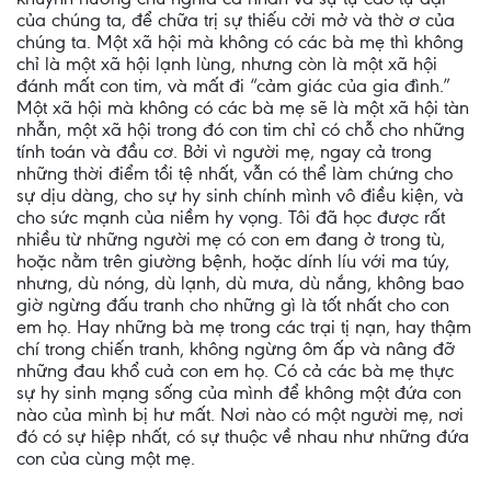
của chúng ta, để chữa trị sự thiếu cởi mở và thờ ơ của
chúng ta. Một xã hội mà không có các bà mẹ thì không
chỉ là một xã hội lạnh lùng, nhưng còn là một xã hội
đánh mất con tim, và mất đi “cảm giác của gia đình.”
Một xã hội mà không có các bà mẹ sẽ là một xã hội tàn
nhẫn, một xã hội trong đó con tim chỉ có chỗ cho những
tính toán và đầu cơ. Bởi vì người mẹ, ngay cả trong
những thời điểm tồi tệ nhất, vẫn có thể làm chứng cho
sự dịu dàng, cho sự hy sinh chính mình vô điều kiện, và
cho sức mạnh của niềm hy vọng. Tôi đã học được rất
nhiều từ những người mẹ có con em đang ở trong tù,
hoặc nằm trên giường bệnh, hoặc dính líu với ma túy,
nhưng, dù nóng, dù lạnh, dù mưa, dù nắng, không bao
giờ ngừng đấu tranh cho những gì là tốt nhất cho con
em họ. Hay những bà mẹ trong các trại tị nạn, hay thậm
chí trong chiến tranh, không ngừng ôm ấp và nâng đỡ
những đau khổ cuả con em họ. Có cả các bà mẹ thực
sự hy sinh mạng sống của mình để không một đứa con
nào của mình bị hư mất. Nơi nào có một người mẹ, nơi
đó có sự hiệp nhất, có sự thuộc về nhau như những đứa
con của cùng một mẹ.