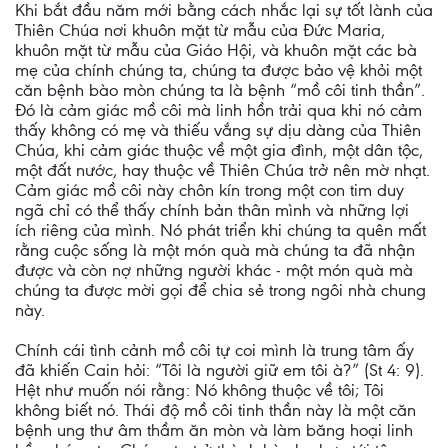
Khi bắt đầu năm mới bằng cách nhắc lại sự tốt lành của
Thiên Chúa nơi khuôn mặt từ mẫu của Đức Maria,
khuôn mặt từ mẫu của Giáo Hội, và khuôn mặt các bà
mẹ của chính chúng ta, chúng ta được bảo vệ khỏi một
căn bệnh bào mòn chúng ta là bệnh “mồ côi tinh thần”.
Đó là cảm giác mồ côi mà linh hồn trải qua khi nó cảm
thấy không có mẹ và thiếu vắng sự dịu dàng của Thiên
Chúa, khi cảm giác thuộc về một gia đình, một dân tộc,
một đất nước, hay thuộc về Thiên Chúa trở nên mờ nhạt.
Cảm giác mồ côi này chôn kín trong một con tim duy
ngã chỉ có thể thấy chính bản thân mình và những lợi
ích riêng của mình. Nó phát triển khi chúng ta quên mất
rằng cuộc sống là một món quà mà chúng ta đã nhận
được và còn nợ những người khác - một món quà mà
chúng ta được mời gọi để chia sẻ trong ngôi nhà chung
này.
Chính cái tình cảnh mồ côi tự coi mình là trung tâm ấy
đã khiến Cain hỏi: “Tôi là người giữ em tôi à?” (St 4: 9).
Hệt như muốn nói rằng: Nó không thuộc về tôi; Tôi
không biết nó. Thái độ mồ côi tinh thần này là một căn
bệnh ung thư âm thầm ăn mòn và làm băng hoại linh