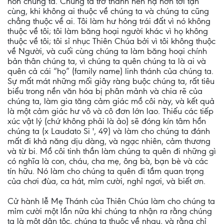
hồn chúng ta. Chúng ta trở thành hèn hạ hơn tới tận
cùng, khi không ai thuộc về chúng ta và chúng ta cũng
chẳng thuộc về ai. Tôi làm hư hỏng trái đất vì nó không
thuộc về tôi; tôi làm băng hoại người khác vì họ không
thuộc về tôi; tôi sỉ nhục Thiên Chúa bởi vì tôi không thuộc
về Người, và cuối cùng chúng ta làm băng hoại chính
bản thân chúng ta, vì chúng ta quên chúng ta là ai và
quên cả cái “họ” (family name) linh thánh của chúng ta.
Sự mất mát những mối giây ràng buộc chúng ta, rất tiêu
biểu trong nền văn hóa bị phân mảnh và chia rẽ của
chúng ta, làm gia tăng cảm giác mồ côi này, và kết quả
là một cảm giác hư vô và cô đơn lớn lao. Thiếu các tiếp
xúc vật lý (chứ không phải là ảo) sẽ đóng kín tâm hồn
chúng ta (x Laudato Si ', 49) và làm cho chúng ta đánh
mất đi khả năng dịu dàng, và ngạc nhiên, cảm thương
và từ bi. Mồ côi tinh thần làm chúng ta quên đi những gì
có nghĩa là con, cháu, cha mẹ, ông bà, bạn bè và các
tín hữu. Nó làm cho chúng ta quên đi tầm quan trọng
của chơi đùa, ca hát, mỉm cười, nghỉ ngơi, và biết ơn.
Cử hành lễ Mẹ Thánh của Thiên Chúa làm cho chúng ta
mỉm cười một lần nữa khi chúng ta nhận ra rằng chúng
ta là một dân tộc, chúng ta thuộc về nhau, và rằng chỉ