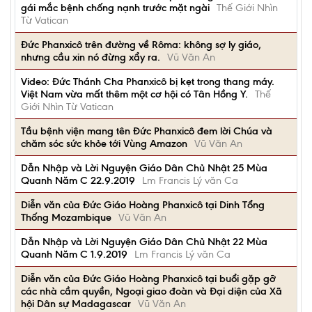
gái mắc bệnh chống nạnh trước mặt ngài
Thế Giới Nhìn
Từ Vatican
Đức Phanxicô trên đường về Rôma: không sợ ly giáo,
nhưng cầu xin nó đừng xẩy ra.
Vũ Văn An
Video: Đức Thánh Cha Phanxicô bị kẹt trong thang máy.
Việt Nam vừa mất thêm một cơ hội có Tân Hồng Y.
Thế
Giới Nhìn Từ Vatican
Tầu bệnh viện mang tên Đức Phanxicô đem lời Chúa và
chăm sóc sức khỏe tới Vùng Amazon
Vũ Văn An
Dẫn Nhập và Lời Nguyện Giáo Dân Chủ Nhật 25 Mùa
Quanh Năm C 22.9.2019
Lm Francis Lý văn Ca
Diễn văn của Đức Giáo Hoàng Phanxicô tại Dinh Tổng
Thống Mozambique
Vũ Văn An
Dẫn Nhập và Lời Nguyện Giáo Dân Chủ Nhật 22 Mùa
Quanh Năm C 1.9.2019
Lm Francis Lý văn Ca
Diễn văn của Đức Giáo Hoàng Phanxicô tại buổi gặp gỡ
các nhà cầm quyền, Ngoại giao đoàn và Đại diện của Xã
hội Dân sự Madagascar
Vũ Văn An