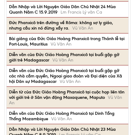
Dẫn Nhập và Lời Nguyện Giáo Dân Chủ Nhật 24 Mùa
Quanh Năm C 15.9.2019
Lm Francis Lý văn Ca
Đức Phanxicô trên đường về Rôma: không sợ ly giáo,
nhưng cầu xin nó đừng xẩy ra.
Vũ Văn An
Bài giảng của Đức Giáo Hoàng Phanxicô trong Thánh lễ tại
Port-Louis, Mauritius
Vũ Văn An
Diễn văn của Đức Giáo Hoàng Phanxicô tại buổi gặp gỡ
giới trẻ Madagascar
Vũ Văn An
Diễn văn của Đức Giáo Hoàng Phanxicô tại buổi gặp gỡ
các nhà cầm quyền, Ngoại giao đoàn và Đại diện của Xã
hội Dân sự Madagascar
Vũ Văn An
Diễn từ của Đức Giáo Hoàng Phanxicô tại cuộc họp liên tôn
với giới trẻ ở Sân vận động Maxaquene, Maputo
Vũ Văn
An
Diễn văn của Đức Giáo Hoàng Phanxicô tại Dinh Tổng
Thống Mozambique
Vũ Văn An
Dẫn Nhập và Lời Nguyện Giáo Dân Chủ Nhật 23 Mùa
Quanh Năm C 8.9.2019
Lm Francis Lý văn Ca