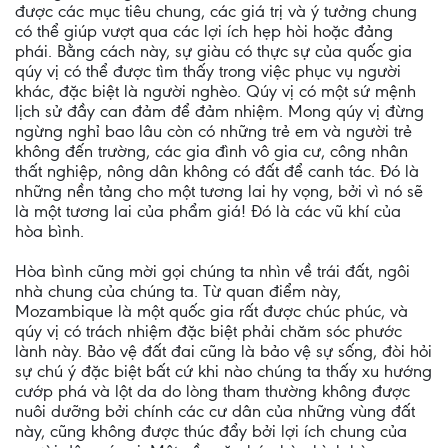
được các mục tiêu chung, các giá trị và ý tưởng chung
có thể giúp vượt qua các lợi ích hẹp hòi hoặc đảng
phái. Bằng cách này, sự giàu có thực sự của quốc gia
qúy vị có thể được tìm thấy trong việc phục vụ người
khác, đặc biệt là người nghèo. Qúy vị có một sứ mệnh
lịch sử đầy can đảm để đảm nhiệm. Mong qúy vị đừng
ngừng nghỉ bao lâu còn có những trẻ em và người trẻ
không đến trường, các gia đình vô gia cư, công nhân
thất nghiệp, nông dân không có đất để canh tác. Đó là
những nền tảng cho một tương lai hy vọng, bởi vì nó sẽ
là một tương lai của phẩm giá! Đó là các vũ khí của
hòa bình.
Hòa bình cũng mời gọi chúng ta nhìn về trái đất, ngôi
nhà chung của chúng ta. Từ quan điểm này,
Mozambique là một quốc gia rất được chúc phúc, và
qúy vị có trách nhiệm đặc biệt phải chăm sóc phước
lành này. Bảo vệ đất đai cũng là bảo vệ sự sống, đòi hỏi
sự chú ý đặc biệt bất cứ khi nào chúng ta thấy xu hướng
cướp phá và lột da do lòng tham thường không được
nuôi dưỡng bởi chính các cư dân của những vùng đất
này, cũng không được thúc đẩy bởi lợi ích chung của