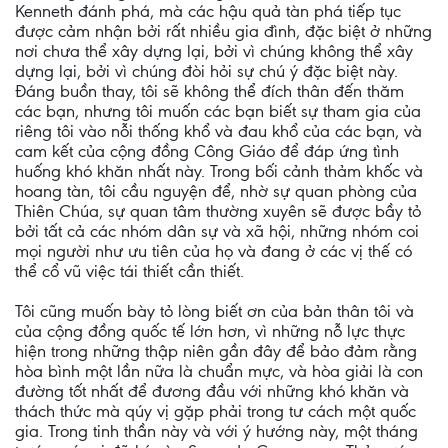
Kenneth đánh phá, mà các hậu quả tàn phá tiếp tục
được cảm nhận bởi rất nhiều gia đình, đặc biệt ở những
nơi chưa thể xây dựng lại, bởi vì chúng không thể xây
dựng lại, bởi vì chúng đòi hỏi sự chú ý đặc biệt này.
Đáng buồn thay, tôi sẽ không thể đích thân đến thăm
các bạn, nhưng tôi muốn các bạn biết sự tham gia của
riêng tôi vào nỗi thống khổ và đau khổ của các bạn, và
cam kết của cộng đồng Công Giáo để đáp ứng tình
huống khó khăn nhất này. Trong bối cảnh thảm khốc và
hoang tàn, tôi cầu nguyện để, nhờ sự quan phòng của
Thiên Chúa, sự quan tâm thường xuyên sẽ được bầy tỏ
bởi tất cả các nhóm dân sự và xã hội, những nhóm coi
mọi người như ưu tiên của họ và đang ở các vị thế có
thể cổ vũ việc tái thiết cần thiết.
Tôi cũng muốn bày tỏ lòng biết ơn của bản thân tôi và
của cộng đồng quốc tế lớn hơn, vì những nỗ lực thực
hiện trong những thập niên gần đây để bảo đảm rằng
hòa bình một lần nữa là chuẩn mực, và hòa giải là con
đường tốt nhất để đương đầu với những khó khăn và
thách thức mà qúy vị gặp phải trong tư cách một quốc
gia. Trong tinh thần này và với ý hướng này, một tháng