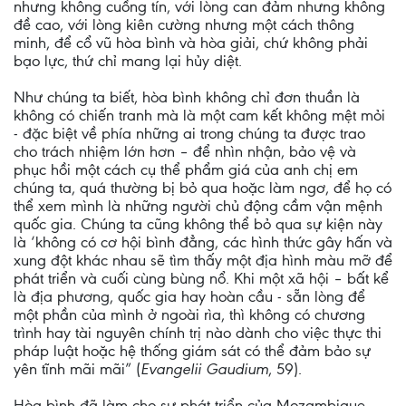
nhưng không cuồng tín, với lòng can đảm nhưng không
đề cao, với lòng kiên cường nhưng một cách thông
minh, để cổ vũ hòa bình và hòa giải, chứ không phải
bạo lực, thứ chỉ mang lại hủy diệt.
Như chúng ta biết, hòa bình không chỉ đơn thuần là
không có chiến tranh mà là một cam kết không mệt mỏi
- đặc biệt về phía những ai trong chúng ta được trao
cho trách nhiệm lớn hơn – để nhìn nhận, bảo vệ và
phục hồi một cách cụ thể phẩm giá của anh chị em
chúng ta, quá thường bị bỏ qua hoặc làm ngơ, để họ có
thể xem mình là những người chủ động cầm vận mệnh
quốc gia. Chúng ta cũng không thể bỏ qua sự kiện này
là ‘không có cơ hội bình đẳng, các hình thức gây hấn và
xung đột khác nhau sẽ tìm thấy một địa hình màu mỡ để
phát triển và cuối cùng bùng nổ. Khi một xã hội – bất kể
là địa phương, quốc gia hay hoàn cầu - sẵn lòng để
một phần của mình ở ngoài rìa, thì không có chương
trình hay tài nguyên chính trị nào dành cho việc thực thi
pháp luật hoặc hệ thống giám sát có thể đảm bảo sự
yên tĩnh mãi mãi” (
Evangelii Gaudium
, 59).
Hòa bình đã làm cho sự phát triển của Mozambique