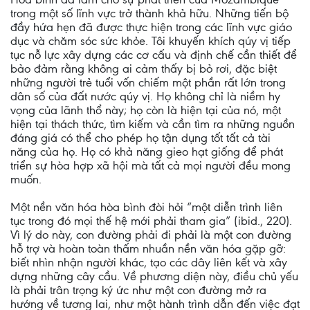
trong một số lĩnh vực trở thành khả hữu. Những tiến bộ
đầy hứa hẹn đã được thực hiện trong các lĩnh vực giáo
dục và chăm sóc sức khỏe. Tôi khuyến khích qúy vị tiếp
tục nỗ lực xây dựng các cơ cấu và định chế cần thiết để
bảo đảm rằng không ai cảm thấy bị bỏ rơi, đặc biệt
những người trẻ tuổi vốn chiếm một phần rất lớn trong
dân số của đất nước qúy vị. Họ không chỉ là niềm hy
vọng của lãnh thổ này; họ còn là hiện tại của nó, một
hiện tại thách thức, tìm kiếm và cần tìm ra những nguồn
đáng giá có thể cho phép họ tận dụng tốt tất cả tài
năng của họ. Họ có khả năng gieo hạt giống để phát
triển sự hòa hợp xã hội mà tất cả mọi người đều mong
muốn.
Một nền văn hóa hòa bình đòi hỏi “một diễn trình liên
tục trong đó mọi thế hệ mới phải tham gia” (ibid., 220).
Vì lý do này, con đường phải đi phải là một con đường
hỗ trợ và hoàn toàn thấm nhuần nền văn hóa gặp gỡ:
biết nhìn nhận người khác, tạo các dây liên kết và xây
dựng những cây cầu. Về phương diện này, điều chủ yếu
là phải trân trọng ký ức như một con đường mở ra
hướng về tương lai, như một hành trình dẫn đến việc đạt