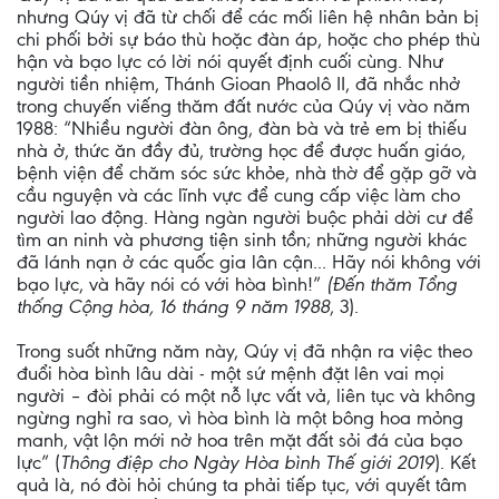
nhưng Qúy vị đã từ chối để các mối liên hệ nhân bản bị
chi phối bởi sự báo thù hoặc đàn áp, hoặc cho phép thù
hận và bạo lực có lời nói quyết định cuối cùng. Như
người tiền nhiệm, Thánh Gioan Phaolô II, đã nhắc nhở
trong chuyến viếng thăm đất nước của Qúy vị vào năm
1988: “Nhiều người đàn ông, đàn bà và trẻ em bị thiếu
nhà ở, thức ăn đầy đủ, trường học để được huấn giáo,
bệnh viện để chăm sóc sức khỏe, nhà thờ để gặp gỡ và
cầu nguyện và các lĩnh vực để cung cấp việc làm cho
người lao động. Hàng ngàn người buộc phải dời cư để
tìm an ninh và phương tiện sinh tồn; những người khác
đã lánh nạn ở các quốc gia lân cận... Hãy nói không với
bạo lực, và hãy nói có với hòa bình!”
(Đến thăm Tổng
thống Cộng hòa, 16 tháng 9 năm 1988
, 3).
Trong suốt những năm này, Qúy vị đã nhận ra việc theo
đuổi hòa bình lâu dài - một sứ mệnh đặt lên vai mọi
người – đòi phải có một nỗ lực vất vả, liên tục và không
ngừng nghỉ ra sao, vì hòa bình là một bông hoa mỏng
manh, vật lộn mới nở hoa trên mặt đất sỏi đá của bạo
lực” (
Thông điệp cho Ngày Hòa bình Thế giới 2019
). Kết
quả là, nó đòi hỏi chúng ta phải tiếp tục, với quyết tâm