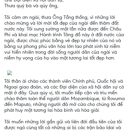
Thưa quý bà và qúy ông,
Tôi cảm ơn ngài, thưa Ông Tổng thống, vì những lời
chào mừng và lời mời tốt đẹp của ngài đến thăm đất
nước này. Tôi sung sướng một lần nữa được đến Châu
Phi và khai mạc Hành trình Tông đồ này ở đất nước của
ngài, được chúc phúc bằng vẻ đẹp tự nhiên của nó và
bằng sự phong phú văn hóa lớn lao phát sinh từ niềm
vui hiển nhiên trong đời sống người dân của ngài và
niềm hy vọng của họ vào một tương lai tốt đẹp hơn.
Tôi thân ái chào các thành viên Chính phủ, Quốc hội và
Ngoại giao đoàn, và các Đại diện của xã hội dân sự có
mặt ở đây. Qua qúy vị, tôi muốn tiếp cận và trìu mến
chào thăm toàn thể người dân Mozambique, từ Rovuma
đến Maputo, những người đã mở cửa cho chúng tôi để
phát huy một tương lai hòa bình và hòa giải.
Tôi muốn những lời gần gũi và liên đới đầu tiên của tôi
được ngỏ cùng tất cả những ai bị các trận bão Idai và