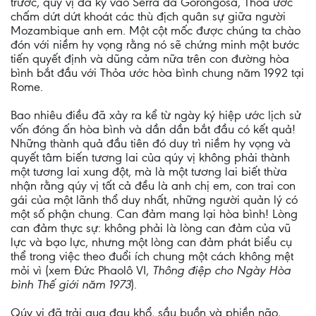
trước, qúy vị đã ký vào Serra da Gorongosa, Thỏa ước
chấm dứt dứt khoát các thù địch quân sự giữa người
Mozambique anh em. Một cột mốc được chúng ta chào
đón với niềm hy vọng rằng nó sẽ chứng minh một bước
tiến quyết định và dũng cảm nữa trên con đường hòa
bình bắt đầu với Thỏa ước hòa bình chung năm 1992 tại
Rome.
Bao nhiêu điều đã xảy ra kể từ ngày ký hiệp ước lịch sử
vốn đóng ấn hòa bình và dần dần bắt đầu có kết quả!
Những thành quả đầu tiên đó duy trì niềm hy vọng và
quyết tâm biến tương lai của qúy vị không phải thành
một tương lai xung đột, mà là một tương lai biết thừa
nhận rằng qúy vị tất cả đều là anh chị em, con trai con
gái của một lãnh thổ duy nhất, những người quản lý có
một số phận chung. Can đảm mang lại hòa bình! Lòng
can đảm thực sự: không phải là lòng can đảm của vũ
lực và bạo lực, nhưng một lòng can đảm phát biểu cụ
thể trong việc theo đuổi ích chung một cách không mệt
mỏi vì (xem Đức Phaolô VI,
Thông điệp cho Ngày Hòa
bình Thế giới năm 1973
).
Qúy vị đã trải qua đau khổ, sầu buồn và phiền não,