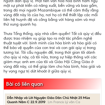
người dân qúy vị. Một nền văn hóa hòa bình hàm ngụ
một sự phát triển có năng xuất, bền vững và bao gồm,
trong đó mọi người Mozambique có thể cảm thấy rằng
vùng đất này là của họ, nơi họ có thể thiết lập các mối
liên hệ huynh đệ và công bằng với hàng xóm và mọi
thứ xung quanh họ.
Thưa Tổng thống, qúy nhà cầm quyền! Tất cả qúy vị đều
được trao nhiệm vụ giúp tạo ra một tác phẩm nghệ
thuật tuyệt vời: bình minh của hòa bình và hòa giải có
thể bảo vệ quyền của con trai và con gái qúy vị trong
tương lai. Tôi cầu nguyện để, trong thời gian tôi dành
cho qúy vị này, cả tôi nữa, trong sự hiệp thông với các
giám mục anh em của tôi và Giáo Hội Công Giáo ở
vùng đất này, có thể giúp làm cho hòa bình, hòa giải và
hy vọng ngự trị dứt khoát ở giữa qúy vị.
Bài có liên quan
Dẫn Nhập và Lời Nguyện Giáo Dân Chủ Nhật 25 Mùa
Quanh Năm C 22.9.2019
Lm Francis Lý văn Ca