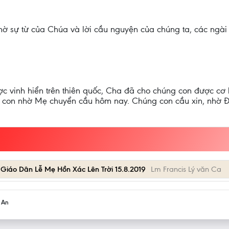
 nhờ sự từ của Chúa và lời cầu nguyện của chúng ta, các ng
c vinh hiển trên thiên quốc, Cha đã cho chúng con được cơ 
con nhờ Mẹ chuyển cầu hôm nay. Chúng con cầu xin, nhờ Ðứ
Giáo Dân Lễ Mẹ Hồn Xác Lên Trời 15.8.2019
Lm Francis Lý văn Ca
h An