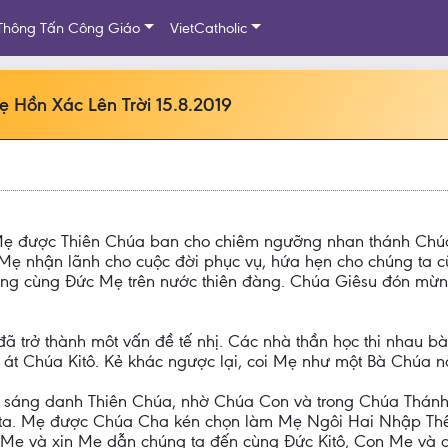
Thông Tấn Công Giáo
VietCatholic
 Hồn Xác Lên Trời 15.8.2019
Mẹ được Thiên Chúa ban cho chiêm ngưỡng nhan thánh Chúa.
c Mẹ nhận lãnh cho cuộc đời phục vụ, hứa hẹn cho chúng ta 
ng cùng Đức Mẹ trên nước thiên đàng. Chúa Giêsu đón mừn
ã trở thành môt vấn đề tế nhị. Các nhà thần học thi nhau bà
n át Chúa Kitô. Kẻ khác ngược lại, coi Mẹ như một Bà Chúa nà
sáng danh Thiên Chúa, nhờ Chúa Con và trong Chúa Thánh 
g ta. Mẹ được Chúa Cha kén chọn làm Mẹ Ngôi Hai Nhập Thể 
 Mẹ và xin Mẹ dẫn chúng ta đến cùng Ðức Kitô, Con Mẹ và 