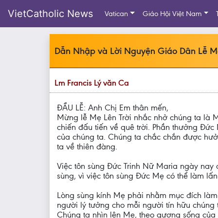
VietCatholic News
Vatican
Giáo Hội Việt Nam
Dẫn Nhập và Lời Nguyện Giáo Dân Lễ Mẹ
Lm Francis Lý văn Ca
ÐẦU LỄ: Anh Chị Em thân mến,
Mừng lễ Mẹ Lên Trời nhắc nhở chúng ta là 
chiến đấu tiến về quê trời. Phần thưởng Đứ
của chúng ta. Chúng ta chắc chắn được hưở
ta về thiên đàng.
Việc tôn sùng Ðức Trinh Nữ Maria ngày nay đ
sùng, vì việc tôn sùng Ðức Mẹ có thể làm lấ
Lòng sùng kính Mẹ phải nhằm mục đích làm 
người lý tưởng cho mỗi người tín hữu chún
Chúng ta nhìn lên Mẹ, theo gương sống của