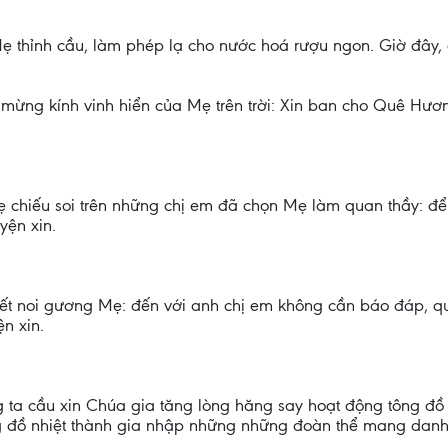
Mẹ thỉnh cầu, làm phép lạ cho nước hoá rượu ngon. Giờ đây,
mừng kính vinh hiển của Mẹ trên trời: Xin ban cho Quê Hư
 chiếu soi trên những chị em đã chọn Mẹ làm quan thầy: đ
yện xin.
 biết noi gương Mẹ: đến với anh chị em không cần báo đáp,
n xin.
ta cầu xin Chúa gia tăng lòng hăng say hoạt động tông đồ 
 đồ nhiệt thành gia nhập những những đoàn thể mang danh