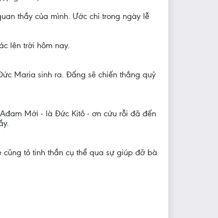
uan thầy của mình. Ước chi trong ngày lễ
c lên trời hôm nay.
Ðức Maria sinh ra. Ðấng sẽ chiến thắng quỷ
Ađam Mới - là Ðức Kitô - ơn cứu rỗi đã đến
ầy.
 cũng tỏ tinh thần cụ thể qua sự giúp đỡ bà