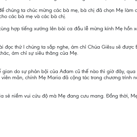
để chúng ta chúc mừng các bà mẹ, bà chị đã chọn Mẹ làm q
ho các bà mẹ và các bà chị.
cùng hợp tiếng xướng lên bài ca đầu lễ mừng kính Mẹ hồn xá
ài đọc thứ I chúng ta sắp nghe, ám chỉ Chúa Giêsu sẽ được 
khác, ám chỉ sự siêu thăng của Mẹ.
 gian do sự phản bội của Ađam cũ thế nào thì giờ đây, qua 
c viên mãn, chính Mẹ Maria đã cộng tác trong chương trình n
chia sẻ niềm vui cứu độ mà Mẹ đang cưu mang. Ðồng thời, Mẹ