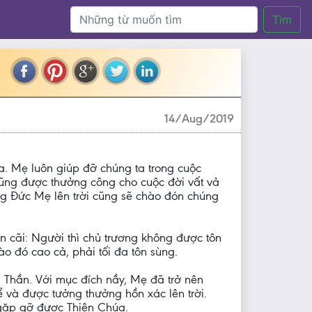
Tìm
14/Aug/2019
 Mẹ luôn giúp đỡ chúng ta trong cuộc
cũng được thưởng công cho cuộc đời vất vả
g Đức Mẹ lên trời cũng sẽ chào đón chúng
n cãi: Người thì chủ trương không được tôn
o đó cao cả, phải tối đa tôn sùng.
Thần. Với mục đích nầy, Mẹ đã trở nên
và được tưởng thưởng hồn xác lên trời.
gặp gỡ được Thiên Chúa.