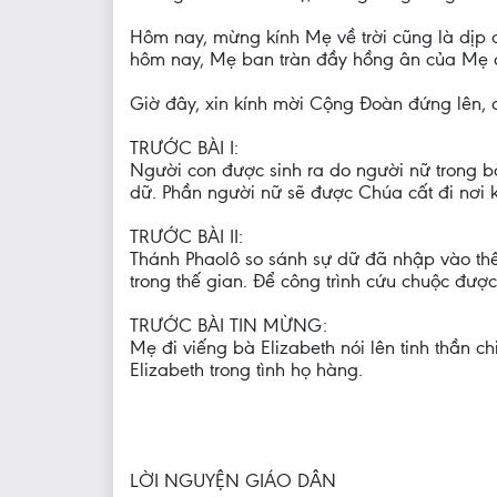
Hôm nay, mừng kính Mẹ về trời cũng là dịp 
hôm nay, Mẹ ban tràn đầy hồng ân của Mẹ c
Giờ đây, xin kính mời Cộng Ðoàn đứng lên, 
TRƯỚC BÀI I:
Người con được sinh ra do người nữ trong b
dữ. Phần người nữ sẽ được Chúa cất đi nơi 
TRƯỚC BÀI II:
Thánh Phaolô so sánh sự dữ đã nhập vào thế
trong thế gian. Ðể công trình cứu chuộc đượ
TRƯỚC BÀI TIN MỪNG:
Mẹ đi viếng bà Elizabeth nói lên tinh thần 
Elizabeth trong tình họ hàng.
LỜI NGUYỆN GIÁO DÂN