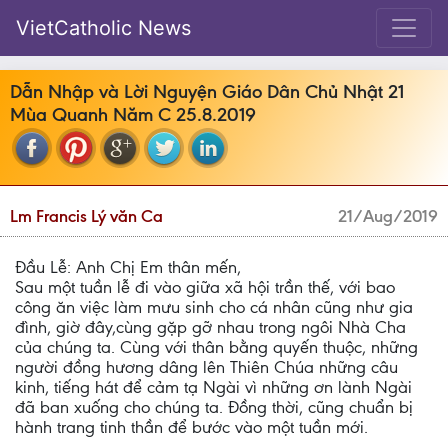
VietCatholic News
Dẫn Nhập và Lời Nguyện Giáo Dân Chủ Nhật 21
Mùa Quanh Năm C 25.8.2019
Lm Francis Lý văn Ca
21/Aug/2019
Đầu Lễ: Anh Chị Em thân mến,
Sau một tuần lễ đi vào giữa xã hội trần thế, với bao
công ăn việc làm mưu sinh cho cá nhân cũng như gia
đình, giờ đây,cùng gặp gỡ nhau trong ngôi Nhà Cha
của chúng ta. Cùng với thân bằng quyến thuộc, những
người đồng hương dâng lên Thiên Chúa những câu
kinh, tiếng hát để cảm tạ Ngài vì những ơn lành Ngài
đã ban xuống cho chúng ta. Đồng thời, cũng chuẩn bị
hành trang tinh thần để bước vào một tuần mới.