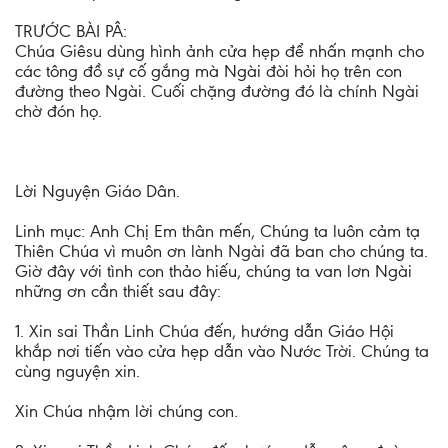
TRƯỚC BÀI PÂ:
Chúa Giêsu dùng hình ảnh cửa hẹp để nhấn mạnh cho
các tông đồ sự cố gắng mà Ngài đòi hỏi họ trên con
đường theo Ngài. Cuối chặng đường đó là chính Ngài
chờ đón họ.
Lời Nguyện Giáo Dân.
Linh mục: Anh Chị Em thân mến, Chúng ta luôn cảm tạ
Thiên Chúa vì muôn ơn lành Ngài đã ban cho chúng ta.
Giờ đây với tình con thảo hiếu, chúng ta van lơn Ngài
những ơn cần thiết sau đây:
1. Xin sai Thần Linh Chúa đến, hướng dẫn Giáo Hội
khắp nơi tiến vào cửa hẹp dẫn vào Nước Trời. Chúng ta
cùng nguyện xin.
Xin Chúa nhậm lời chúng con.