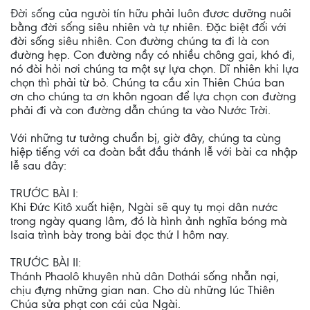
Đời sống của ngưòi tín hữu phải luôn đươc dưỡng nuôi
bằng đời sống siêu nhiên và tự nhiên. Đặc biệt đối với
đời sống siêu nhiên. Con đường chúng ta đi là con
đường hẹp. Con đường nầy có nhiều chông gai, khó đi,
nó đòi hỏi nơi chúng ta một sự lựa chọn. Dĩ nhiên khi lựa
chọn thì phải từ bỏ. Chúng ta cầu xin Thiên Chúa ban
ơn cho chúng ta ơn khôn ngoan để lựa chọn con đường
phải đi và con đường dẫn chúng ta vào Nước Trời.
Với những tư tưởng chuẩn bị, giờ đây, chúng ta cùng
hiệp tiếng với ca đoàn bắt đầu thánh lễ với bài ca nhập
lễ sau đây:
TRƯỚC BÀI I:
Khi Đức Kitô xuất hiện, Ngài sẽ quy tụ mọi dân nước
trong ngày quang lâm, đó là hình ảnh nghĩa bóng mà
Isaia trình bày trong bài đọc thứ I hôm nay.
TRƯỚC BÀI II:
Thánh Phaolô khuyên nhủ dân Dothái sống nhẫn nại,
chịu đựng những gian nan. Cho dù những lúc Thiên
Chúa sửa phạt con cái của Ngài.