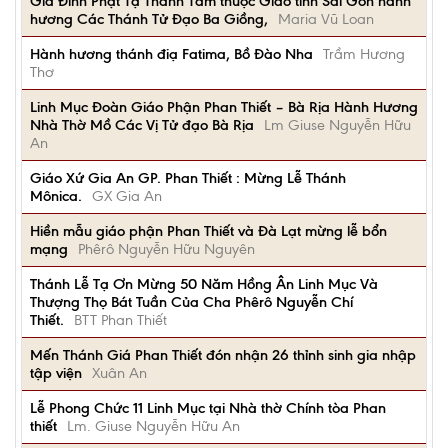
Gia Đình Phạt Tạ Thánh Tâm thuộc Giáo tỉnh Sài Gòn hành
hương Các Thánh Tử Đạo Ba Giồng,
Maria Vũ Loan
Hành hương thánh điạ Fatima, Bồ Đào Nha
Trầm Hương
Thơ
Linh Mục Đoàn Giáo Phận Phan Thiết – Bà Rịa Hành Hương
Nhà Thờ Mồ Các Vị Tử đạo Bà Rịa
Lm Giuse Nguyễn Hữu
An
Giáo Xứ Gia An GP. Phan Thiết : Mừng Lễ Thánh
Mônica.
GX Gia An
Hiền mẫu giáo phận Phan Thiết và Đà Lạt mừng lễ bổn
mạng
Phêrô Nguyễn Hữu Nguyên
Thánh Lễ Tạ Ơn Mừng 50 Năm Hồng Ân Linh Mục Và
Thượng Thọ Bát Tuần Của Cha Phêrô Nguyễn Chí
Thiết.
BTT Phan Thiết
Mến Thánh Giá Phan Thiết đón nhận 26 thỉnh sinh gia nhập
tập viện
Xuân An
Lễ Phong Chức 11 Linh Mục tại Nhà thờ Chính tòa Phan
thiết
Lm. Giuse Nguyễn Hữu An