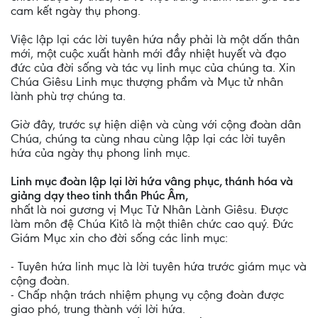
cam kết ngày thụ phong.
Việc lập lại các lời tuyên hứa nầy phải là một dấn thân
mới, một cuộc xuất hành mới đầy nhiệt huyết và đạo
đức của đời sống và tác vụ linh mục của chúng ta. Xin
Chúa Giêsu Linh mục thượng phẩm và Mục tử nhân
lành phù trợ chúng ta.
Giờ đây, trước sự hiện diện và cùng với cộng đoàn dân
Chúa, chúng ta cùng nhau cùng lập lại các lời tuyên
hứa của ngày thụ phong linh mục.
Linh mục đoàn lập lại lời hứa vâng phục, thánh hóa và
giảng dạy theo tinh thần Phúc Âm,
nhất là noi gương vị Mục Tử Nhân Lành Giêsu. Được
làm môn đệ Chúa Kitô là một thiên chức cao quý. Đức
Giám Mục xin cho đời sống các linh mục:
- Tuyên hứa linh mục là lời tuyên hứa trước giám mục và
cộng đoàn.
- Chấp nhận trách nhiệm phụng vụ cộng đoàn được
giao phó, trung thành với lời hứa.