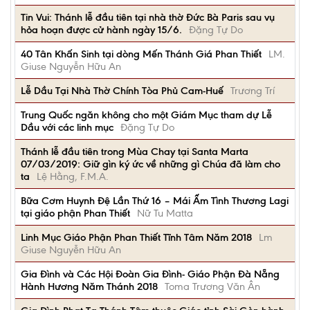
Tin Vui: Thánh lễ đầu tiên tại nhà thờ Đức Bà Paris sau vụ
hỏa hoạn được cử hành ngày 15/6.
Đặng Tự Do
40 Tân Khấn Sinh tại dòng Mến Thánh Giá Phan Thiết
LM.
Giuse Nguyễn Hữu An
Lễ Dầu Tại Nhà Thờ Chính Tòa Phủ Cam-Huế
Trương Trí
Trung Quốc ngăn không cho một Giám Mục tham dự Lễ
Dầu với các linh mục
Đặng Tự Do
Thánh lễ đầu tiên trong Mùa Chay tại Santa Marta
07/03/2019: Giữ gìn ký ức về những gì Chúa đã làm cho
ta
Lệ Hằng, F.M.A.
Bữa Cơm Huynh Đệ Lần Thứ 16 – Mái Ấm Tình Thương Lagi
tại giáo phận Phan Thiết
Nữ Tu Matta
Linh Mục Giáo Phận Phan Thiết Tĩnh Tâm Năm 2018
Lm
Giuse Nguyễn Hữu An
Gia Đình và Các Hội Đoàn Gia Đình- Giáo Phận Đà Nẵng
Hành Hương Năm Thánh 2018
Toma Trương Văn Ân