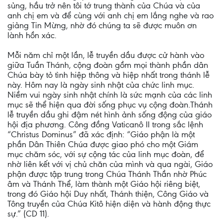
sủng, hầu trở nên tôi tớ trung thành của Chúa và của
anh chị em và để cùng với anh chị em lắng nghe và rao
giảng Tin Mừng, nhờ đó chúng ta sẽ được muôn ơn
lành hồn xác.
Mỗi năm chỉ một lần, lễ truyền dầu được cử hành vào
giữa Tuần Thánh, cộng đoàn gồm mọi thành phần dân
Chúa bày tỏ tình hiệp thông và hiệp nhất trong thánh lễ
này. Hôm nay là ngày sinh nhật của chức linh mục.
Niềm vui ngày sinh nhật chính là sức mạnh của các linh
mục sẽ thể hiện qua đời sống phục vụ cộng đoàn.Thánh
lễ truyền dầu ghi đậm nét hình ảnh sống động của giáo
hội địa phương. Công đồng Vaticanô II trong sắc lệnh
“Christus Dominus” đã xác định: “Giáo phận là một
phần Dân Thiên Chúa được giao phó cho một Giám
mục chăm sóc, với sự cộng tác của linh mục đoàn, để
nhờ liên kết với vị chủ chăn của mình và qua ngài, Giáo
phận được tập trung trong Chúa Thánh Thần nhờ Phúc
âm và Thánh Thể, làm thành một Giáo hội riêng biệt,
trong đó Giáo hội Duy nhất, Thánh thiện, Công Giáo và
Tông truyền của Chúa Kitô hiện diện và hành động thực
sự.” (CD 11).