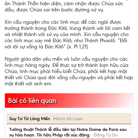
ân Thánh Thần hiện diện, cảm nhận được Chúa xức
dầu, được Chúa sai trên bước đường sứ vụ.
Xin cầu nguyện cho các linh mục để các ngài được
trưởng thành trong Đức Kitô, trung thành với lời cam kết
và nhiệt thành với sứ vụ của mình. Xin cầu nguyện cho
các linh mục say mê Đức Kitô, như Thánh Phaolô: “Đối
với tôi sự sống là Đức Kitô” (x. Pl 1,21).
Người giáo dân yêu mến và luôn cầu nguyện cho các
linh mục hàng ngày. Để thực sự trở thành bạn hữu của
Chúa, linh mục phải hiểu biết Chúa, phải kết hợp mật
thiết với Chúa qua đời sống cầu nguyện và phải kết hợp
mật thiết với anh em.
Bài có liên quan
Suy Tư Từ Lòng Mến
Maria Vũ Loan
Tường thuật Thánh lễ đầu tiên tại Notre Dame de Paris sau
vụ hỏa hoạn. Tín hữu Pháp rất xúc động.
Đặng Tự Do