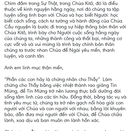
Chìm đắm trong Sự Thật, trong Chúa Kitô, đó là điều
thuộc về kinh nguyện hằng ngày, nơi đó chúng ta tập
luyện sống tình bạn với Chúa và học biết Người: học
biết cách sống, cách tư tưởng và hành động của Chúa.
Cầu nguyện là bước đi trong sự hiệp thông bản thân với
Chúa Kitô, trình bày cho Người cuộc sống hằng ngày
của chúng ta, những thành công và thất bại, những cơ
cực vất vả và vui mừng là trình bày chính bản thân
chúng ta trước nhan Chúa để Ngài yêu mến, thanh
luyện, và canh tân.
Anh em linh mục thân mến,
“Phần các con hãy là chứng nhân cho Thầy”. Làm
chứng cho Thầy bằng việc nhiệt thành rao giảng Tin
Mừng, để Tin Mừng trở nên lương thực bồi dưỡng đời
sống tâm linh của các tín hữu. Đồng thời, bằng tác vụ và
tình yêu mục tử, chúng ta trở nên gạch nối hòa giải con
người với Chúa và con người với nhau; bằng lời khuyên
bảo, dẫn đưa mọi người đến với Chúa, để Chúa chữa
lành, xoa dịu và ban muôn ơn lành hồn xác.