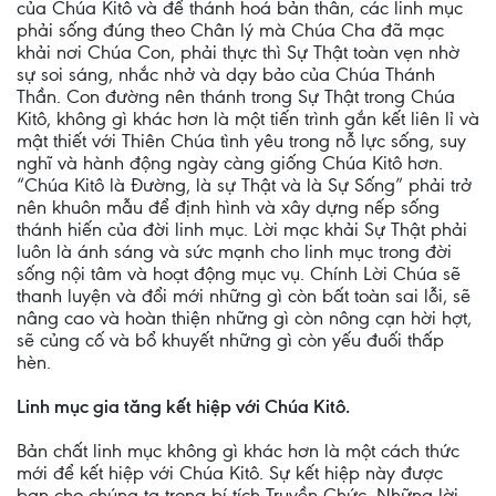
của Chúa Kitô và để thánh hoá bản thân, các linh mục
phải sống đúng theo Chân lý mà Chúa Cha đã mạc
khải nơi Chúa Con, phải thực thì Sự Thật toàn vẹn nhờ
sự soi sáng, nhắc nhở và dạy bảo của Chúa Thánh
Thần. Con đường nên thánh trong Sự Thật trong Chúa
Kitô, không gì khác hơn là một tiến trình gắn kết liên lỉ và
mật thiết với Thiên Chúa tình yêu trong nỗ lực sống, suy
nghĩ và hành động ngày càng giống Chúa Kitô hơn.
“Chúa Kitô là Đường, là sự Thật và là Sự Sống” phải trở
nên khuôn mẫu để định hình và xây dựng nếp sống
thánh hiến của đời linh mục. Lời mạc khải Sự Thật phải
luôn là ánh sáng và sức mạnh cho linh mục trong đời
sống nội tâm và hoạt động mục vụ. Chính Lời Chúa sẽ
thanh luyện và đổi mới những gì còn bất toàn sai lỗi, sẽ
nâng cao và hoàn thiện những gì còn nông cạn hời hợt,
sẽ củng cố và bổ khuyết những gì còn yếu đuối thấp
hèn.
Linh mục gia tăng kết hiệp với Chúa Kitô.
Bản chất linh mục không gì khác hơn là một cách thức
mới để kết hiệp với Chúa Kitô. Sự kết hiệp này được
ban cho chúng ta trong bí tích Truyền Chức. Những lời