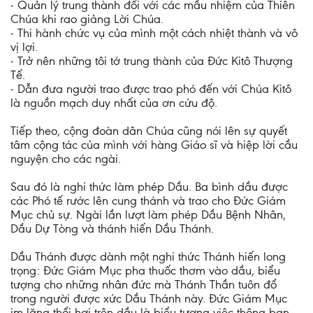
- Quản lý trung thành đối với các mầu nhiệm của Thiên
Chúa khi rao giảng Lời Chúa.
- Thi hành chức vụ của mình một cách nhiệt thành và vô
vị lợi.
- Trở nên những tôi tớ trung thành của Đức Kitô Thượng
Tế.
- Dẫn đưa người trao được trao phó đến với Chúa Kitô
là nguồn mạch duy nhất của ơn cứu độ.
Tiếp theo, cộng đoàn dân Chúa cũng nói lên sự quyết
tâm cộng tác của mình với hàng Giáo sĩ và hiệp lời cầu
nguyện cho các ngài.
Sau đó là nghi thức làm phép Dầu. Ba bình dầu được
các Phó tế rước lên cung thánh và trao cho Đức Giám
Mục chủ sự. Ngài lần lượt làm phép Dầu Bệnh Nhân,
Dầu Dự Tòng và thánh hiến Dầu Thánh.
Dầu Thánh được dành một nghi thức Thánh hiến long
trọng: Đức Giám Mục pha thuốc thơm vào dầu, biểu
tượng cho những nhân đức mà Thánh Thần tuôn đổ
trong người được xức Dầu Thánh này. Đức Giám Mục
im lặng thổi hơi trên dầu là biểu tượng việc thông ban