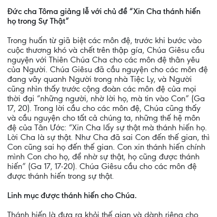
Đức cha Tôma giảng lễ với chủ đề “Xin Cha thánh hiến
họ trong Sự Thật”
Trong huấn từ giã biệt các môn đệ, trước khi bước vào
cuộc thương khó và chết trên thập gía, Chúa Giêsu cầu
nguyện với Thiên Chúa Cha cho các môn đệ thân yêu
của Người. Chúa Giêsu đã cầu nguyện cho các môn đệ
đang vây quanh Người trong nhà Tiệc Ly, và Người
cũng nhìn thấy trước cộng đoàn các môn đệ của mọi
thời đại “những người, nhờ lời họ, mà tin vào Con” (Ga
17, 20). Trong lời cầu cho các môn đệ, Chúa cũng thấy
và cầu nguyện cho tất cả chúng ta, những thế hệ môn
đệ của Tân Ước: “Xin Cha lấy sự thật mà thánh hiến họ.
Lời Cha là sự thật. Như Cha đã sai Con đến thế gian, thì
Con cũng sai họ đến thế gian. Con xin thánh hiến chính
mình Con cho họ, để nhờ sự thật, họ cũng được thánh
hiến” (Ga 17, 17-20). Chúa Giêsu cầu cho các môn đệ
được thánh hiến trong sự thật.
Linh mục được thánh hiến cho Chúa.
Thánh hiến là đưa ra khỏi thế gian và dành riêng cho