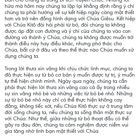
hứa mà hôm nay chúng ta lập lại khẳng định rằng ý chí
chúng ta phải hướng về sự kết hiệp ngày càng mật thiết
hơn và trở nên đồng hình dạng với Chúa Giêsu. Kết hiệp
với Chúa Kitô đòi hỏi phải từ bỏ, đòi chúng ta không
được áp đặt con đường và ý chí của chúng ta vào con
đường và thánh ý Chúa, chúng ta không được muốn trở
thành điều này hay điều khác, nhưng phó thác cho
Chúa, bất cứ ở đâu và theo thể thức nào Chúa muốn sử
dụng chúng ta.
Trong lời thưa xin vâng khi chịu chức linh mục, chúng ta
đã thực hiện sự từ bỏ cơ bản ý muốn được tự trị, ý muốn
tự thể hiện chính mình. Ngày qua ngày, chúng ta cần
phải thực hiện lời thưa xin vâng cao cả ấy trong nhiều
sự xin vâng nhỏ bé và những việc từ bỏ bé nhỏ. Những
sự từ bỏ bé nhỏ này chỉ có thể thực hiện không cay
đắng, không tiếc xót, nếu Chúa Kitô thực sự ở trung tâm
đời sống chúng ta, nếu chúng ta sống thân mật thực sự
với Chúa. Như thế, giữa những từ bỏ thoạt đầu có thể
gây ra đau đớn, chúng ta cảm nghiệm được niềm vui
gia tăng nhờ tình bạn mật thiết với Chúa.