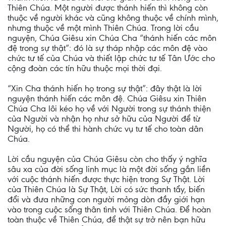
Thiên Chúa. Một người được thánh hiến thì không còn
thuộc về người khác và cũng không thuộc về chính mình,
nhưng thuộc về một mình Thiên Chúa. Trong lời cầu
nguyện, Chúa Giêsu xin Chúa Cha “thánh hiến các môn
đệ trong sự thật”: đó là sự tháp nhập các môn đệ vào
chức tư tế của Chúa và thiết lập chức tư tế Tân Ước cho
cộng đoàn các tín hữu thuộc mọi thời đại.
“Xin Cha thánh hiến họ trong sự thật”: đây thật là lời
nguyện thánh hiến các môn đệ. Chúa Giêsu xin Thiên
Chúa Cha lôi kéo họ về với Người trong sự thánh thiện
của Người và nhận họ như sở hữu của Người để từ
Người, họ có thể thi hành chức vụ tư tế cho toàn dân
Chúa.
Lời cầu nguyện của Chúa Giêsu còn cho thấy ý nghĩa
sâu xa của đời sống linh mục là một đời sống gắn liền
với cuộc thánh hiến được thực hiện trong Sự Thật. Lời
của Thiên Chúa là Sự Thật, Lời có sức thanh tẩy, biến
đổi và đưa những con người mỏng dòn đầy giới hạn
vào trong cuộc sống thân tình với Thiên Chúa. Để hoàn
toàn thuộc về Thiên Chúa, để thật sự trở nên bạn hữu