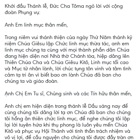
Khởi đầu Thánh lễ, Đức Cha Tôma ngỏ lời với cộng
đoàn Phụng vụ:
Anh Em linh mục thân mến,
Trong niêm vui thánh thiện của ngày Thứ Năm thánh kỷ
niệm Chúa Giêsu lập Chức linh mục thừa tác, anh em
linh mục chúng ta cùng với mọi thành phần dân Chúa
đang hiện diện nơi Nhà thờ Chánh tòa, hiệp dâng lên
Thiên Chúa Cha và Chúa Giêsu Kitô, Linh mục tối cao
và Mục tử nhân lành, lời chúc tụng tôn vinh và tâm tình
cảm tạ tri ân vì biết bao ơn lành Chúa đã ban cho
chúng ta và giáo đoàn.
Ạnh Chị Em Tu sĩ, Chủng sinh và các Tín hữu thân mến,
Anh chị em hiện diện trong thánh lễ Dầu sáng nay để
cùng chúng tôi dâng lời tạ ơn Chúa đã ban cho chúng
tôi hồng ân thiên chức linh mục, để nghe chúng tôi lập
lại lời tuyên hứa khi thụ phong là luôn yêu mến Chúa
Kitô và phục vụ Hội Thánh với tinh thần trách nhiệm và
vô vị lợi, để cầu nguyện cho chúng tôi được đầy tràn ơn