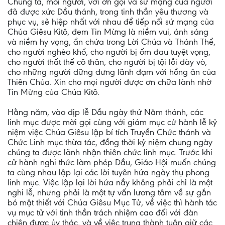
Chúng ta, mỗi người, với ơn gọi và sứ mạng của người
đã được xức Dầu thánh, trong tinh thần yêu thương và
phục vụ, sẽ hiệp nhất với nhau để tiếp nối sứ mạng của
Chúa Giêsu Kitô, đem Tin Mừng là niềm vui, ánh sáng
và niềm hy vọng, ẩn chứa trong Lời Chúa và Thánh Thể,
cho người nghèo khổ, cho người bị ốm đau tuyệt vọng,
cho người thất thế cô thân, cho người bị tội lỗi dày vò,
cho những người dững dưng lãnh đạm với hồng ân của
Thiên Chúa. Xin cho mọi người được ơn chữa lành nhờ
Tin Mừng của Chúa Kitô.
Hằng năm, vào dịp lễ Dầu ngày thứ Năm thánh, các
linh mục được mời gọi cùng với giám mục cử hành lễ kỷ
niệm việc Chúa Giêsu lập bí tích Truyền Chức thánh và
Chức Linh mục thừa tác, đồng thời kỷ niệm chung ngày
chúng ta được lãnh nhận thiên chức linh mục. Trước khi
cử hành nghi thức làm phép Dầu, Giáo Hội muốn chúng
ta cùng nhau lập lại các lời tuyên hứa ngày thụ phong
linh mục. Việc lập lại lời hứa nầy không phải chỉ là một
nghi lễ, nhưng phải là một tự vấn lương tâm về sự gắn
bó mật thiết với Chúa Giêsu Mục Tử, về việc thì hành tác
vụ mục tử với tinh thần trách nhiệm cao đối với đàn
chiên được ủy thác, và về việc trung thành tuân giữ các