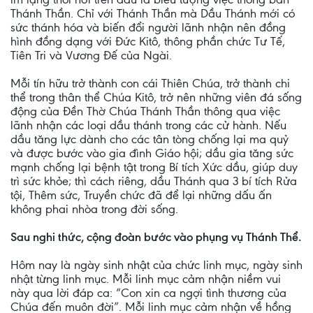
Thánh Thần. Chỉ với Thánh Thần mà Dầu Thánh mới có
sức thánh hóa và biến đổi người lãnh nhận nên đồng
hình đồng dạng với Đức Kitô, thông phần chức Tư Tế,
Tiên Tri và Vương Đế của Ngài.
Mỗi tín hữu trở thành con cái Thiên Chúa, trở thành chi
thể trong thân thể Chúa Kitô, trở nên những viên đá sống
động của Đền Thờ Chúa Thánh Thần thông qua việc
lãnh nhận các loại dầu thánh trong các cử hành. Nếu
dầu tăng lực dành cho các tân tòng chống lại ma quỷ
và được bước vào gia đình Giáo hội; dầu gia tăng sức
mạnh chống lại bệnh tật trong Bí tích Xức dầu, giúp duy
trì sức khỏe; thì cách riêng, dầu Thánh qua 3 bí tích Rửa
tội, Thêm sức, Truyền chức đã để lại những dấu ấn
không phai nhòa trong đời sống.
Sau nghi thức, cộng đoàn bước vào phụng vụ Thánh Thể.
Hôm nay là ngày sinh nhật của chức linh mục, ngày sinh
nhật từng linh mục. Mỗi linh mục cảm nhận niềm vui
này qua lời đáp ca: “Con xin ca ngợi tình thương của
Chúa đến muôn đời”. Mỗi linh mục cảm nhận về hồng