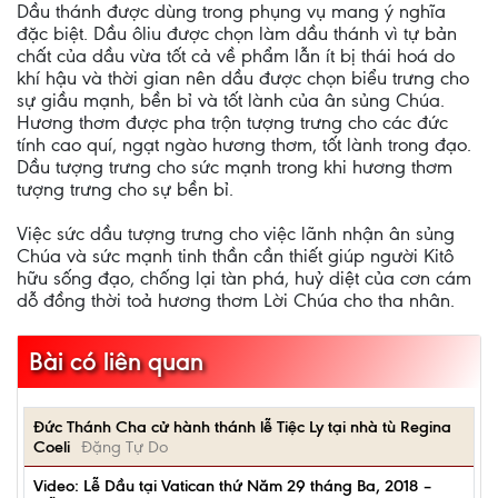
Dầu thánh được dùng trong phụng vụ mang ý nghĩa
đặc biệt. Dầu ôliu được chọn làm dầu thánh vì tự bản
chất của dầu vừa tốt cả về phẩm lẫn ít bị thái hoá do
khí hậu và thời gian nên dầu được chọn biểu trưng cho
sự giầu mạnh, bền bỉ và tốt lành của ân sủng Chúa.
Hương thơm được pha trộn tượng trưng cho các đức
tính cao quí, ngạt ngào hương thơm, tốt lành trong đạo.
Dầu tượng trưng cho sức mạnh trong khi hương thơm
tượng trưng cho sự bền bỉ.
Việc sức dầu tượng trưng cho việc lãnh nhận ân sủng
Chúa và sức mạnh tinh thần cần thiết giúp người Kitô
hữu sống đạo, chống lại tàn phá, huỷ diệt của cơn cám
dỗ đồng thời toả hương thơm Lời Chúa cho tha nhân.
Bài có liên quan
Đức Thánh Cha cử hành thánh lễ Tiệc Ly tại nhà tù Regina
Coeli
Đặng Tự Do
Video: Lễ Dầu tại Vatican thứ Năm 29 tháng Ba, 2018 –