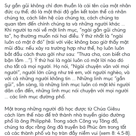
Sự gần gũi không chỉ đơn thuần là cái tên của một nhân
đức cụ thể; đó là một thái độ gắn kết toàn thể cá nhân
chúng ta, cách liên hệ của chúng ta, cách chúng ta
quan tâm đến chính chúng ta và những người khác ...
Khi người ta nói về một linh mục, “ngài gần gũi chúng
ta”, họ thường muốn nói hai điều. Ý thứ nhất là “ngài
luôn có mặt ở đó” (trái với việc không bao giờ thấy mặt
mũi đâu: nếu xảy ra trường hợp như thế, họ luôn luôn
bắt đầu cách thưa gởi như sau: “Thưa cha, con biết cha
bận lắm ...”). Ý thứ hai là ngài luôn có một lời nào đó
cho tất cả mọi người. Họ nói, “Ngài chuyện vãn với mọi
người”, người lớn cũng như trẻ em, với người nghèo, và
với cả những người không tin ... Những linh mục “gần
gũi”, sẵn sàng, là những linh mục luôn có mặt khi người
dân cần đến, những linh mục nói chuyện với mọi người
... các linh mục đường phố.
Một trong những người đã học được từ Chúa Giêsu
cách làm thế nào để trở thành nhà truyền giáo đường
phố là ông Philipphê. Trong sách Công vụ Tông đồ,
chúng ta đọc rằng ông đã truyền bá Phúc âm trong tất
cả các thành phố và họ tràn đầy niềm vui (xem 8: 4.5-8).