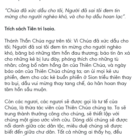
“Chúa đã xức dầu cho tôi, Người đã sai tôi đem tin
mừng cho người nghèo khó, và cho họ dầu hoan lạc”.
Trích sách Tiên tri Isaia.
Thánh Thần Chúa ngự trên tôi: Vì Chúa đã xức dầu cho
tôi; Người đã sai tôi đem tin mừng cho người nghèo
khó, băng bó những tâm hồn đau thương; báo tin ân xá
cho những kẻ bị lưu đày, phóng thích cho những tù
nhân; công bố năm hồng ân của Thiên Chúa, và ngày
báo oán của Thiên Chúa chúng ta; an ủi mọi kẻ ưu
phiền, đem cho các kẻ buồn phiền ở Sion triều thiên thay
tro bụi, dầu vui mừng thay tang chế, áo hân hoan thay
tâm hồn sầu muộn.
Còn các ngươi, các ngươi sẽ được gọi là tư tế của
Chúa, là thừa tác viên của Thiên Chúa chúng ta. Ta sẽ
trung thành thưởng công cho chúng, sẽ thiết lập với
chúng một giao ước vĩnh cửu. Dòng dõi chúng sẽ được
nổi danh giữa các dân tộc, miêu duệ chúng sẽ được
biết đến giữa chư dân. Tất cả những ai thấy họ, đều