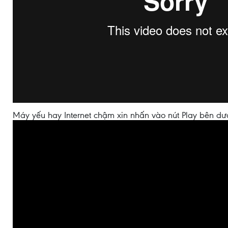
Máy yếu hay Internet chậm xin nhấn vào nút Play bên dư