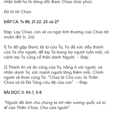
nhận biết họ là dòng dõi được Chúa chúc phúc.
Đó là lời Chúa.
ĐÁP CA: Tv 88, 21-22. 25 và 27
Đáp: Lạy Chúa, con sẽ ca ngợi tình thương của Chúa tới
muôn đời (c. 2a).
1) Ta đã gặp Đavit, tôi tớ của Ta, Ta đã xức dầu thánh
của Ta cho người, để tay Ta bang trợ người luôn mãi, và
cánh tay Ta củng cố thân danh Người. – Đáp.
2) Thành tín và ân sủng của Ta, hằng ở với người, và
nhân danh Ta, sức mạnh người tăng thêm mãi. Chính
người sẽ thưa cùng Ta: “Chúa là Cha con, là Thiên
Chúa và là Đá Tảng cứu độ của con”. – Đáp.
BÀI ĐỌC II: Kh 1, 5-8
“Người đã làm cho chúng ta trở nên vương quốc và tư
tế của Thiên Chúa, Cha của người”.