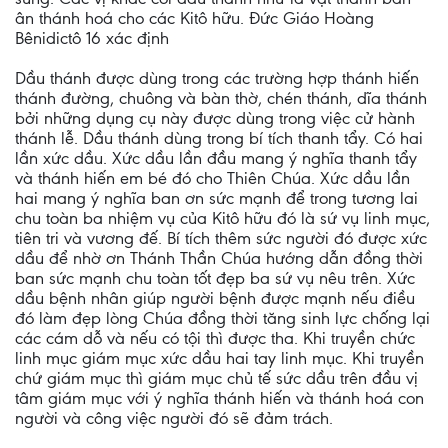
ân thánh hoá cho các Kitô hữu. Đức Giáo Hoàng
Bênidictô 16 xác định
Dầu thánh được dùng trong các trường hợp thánh hiến
thánh đường, chuông và bàn thờ, chén thánh, dĩa thánh
bởi những dụng cụ này được dùng trong việc cử hành
thánh lễ. Dầu thánh dùng trong bí tích thanh tẩy. Có hai
lần xức dầu. Xức dầu lần đầu mang ý nghĩa thanh tẩy
và thánh hiến em bé đó cho Thiên Chúa. Xức dầu lần
hai mang ý nghĩa ban ơn sức mạnh để trong tương lai
chu toàn ba nhiệm vụ của Kitô hữu đó là sứ vụ linh mục,
tiên tri và vương đế. Bí tích thêm sức người đó được xức
dầu để nhờ ơn Thánh Thần Chúa hướng dẫn đồng thời
ban sức mạnh chu toàn tốt đẹp ba sứ vụ nêu trên. Xức
dầu bệnh nhân giúp người bệnh được mạnh nếu điều
đó làm đẹp lòng Chúa đồng thời tăng sinh lực chống lại
các cám dỗ và nếu có tội thì được tha. Khi truyền chức
linh mục giám mục xức dầu hai tay linh mục. Khi truyền
chứ giám mục thì giám mục chủ tế sức dầu trên đầu vị
tâm giám mục với ý nghĩa thánh hiến và thánh hoá con
người và công việc người đó sẽ đảm trách.