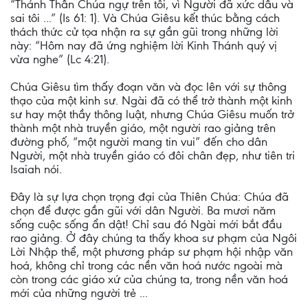
“Thánh Thần Chúa ngự trên tôi, vì Người đã xức dầu và
sai tôi ...” (Is 61: 1). Và Chúa Giêsu kết thúc bằng cách
thách thức cử tọa nhận ra sự gần gũi trong những lời
này: “Hôm nay đã ứng nghiệm lời Kinh Thánh quý vị
vừa nghe” (Lc 4:21).
Chúa Giêsu tìm thấy đoạn văn và đọc lên với sự thông
thạo của một kinh sư. Ngài đã có thể trở thành một kinh
sư hay một thầy thông luật, nhưng Chúa Giêsu muốn trở
thành một nhà truyền giáo, một người rao giảng trên
đường phố, “một người mang tin vui” đến cho dân
Người, một nhà truyền giáo có đôi chân đẹp, như tiên tri
Isaiah nói.
Đây là sự lựa chọn trọng đại của Thiên Chúa: Chúa đã
chọn để được gần gũi với dân Người. Ba mươi năm
sống cuộc sống ẩn dật! Chỉ sau đó Ngài mới bắt đầu
rao giảng. Ở đây chúng ta thấy khoa sư phạm của Ngôi
Lời Nhập thể, một phương pháp sư phạm hội nhập văn
hoá, không chỉ trong các nền văn hoá nước ngoài mà
còn trong các giáo xứ của chúng ta, trong nền văn hoá
mới của những người trẻ ...