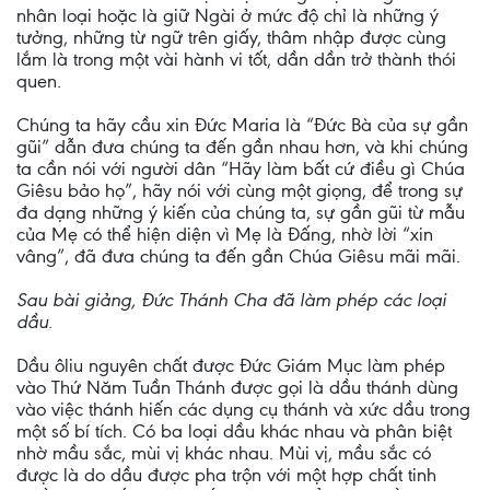
nhân loại hoặc là giữ Ngài ở mức độ chỉ là những ý
tưởng, những từ ngữ trên giấy, thâm nhập được cùng
lắm là trong một vài hành vi tốt, dần dần trở thành thói
quen.
Chúng ta hãy cầu xin Đức Maria là “Đức Bà của sự gần
gũi” dẫn đưa chúng ta đến gần nhau hơn, và khi chúng
ta cần nói với người dân “Hãy làm bất cứ điều gì Chúa
Giêsu bảo họ”, hãy nói với cùng một giọng, để trong sự
đa dạng những ý kiến của chúng ta, sự gần gũi từ mẫu
của Mẹ có thể hiện diện vì Mẹ là Đấng, nhờ lời “xin
vâng”, đã đưa chúng ta đến gần Chúa Giêsu mãi mãi.
Sau bài giảng, Đức Thánh Cha đã làm phép các loại
dầu.
Dầu ôliu nguyên chất được Đức Giám Mục làm phép
vào Thứ Năm Tuần Thánh được gọi là dầu thánh dùng
vào việc thánh hiến các dụng cụ thánh và xức dầu trong
một số bí tích. Có ba loại dầu khác nhau và phân biệt
nhờ mầu sắc, mùi vị khác nhau. Mùi vị, mầu sắc có
được là do dầu được pha trộn với một hợp chất tinh