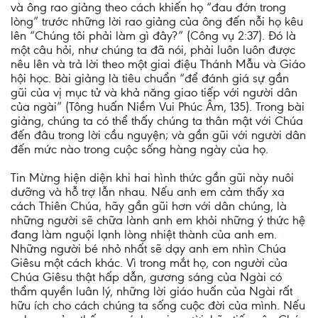
và ông rao giảng theo cách khiến họ “đau đớn trong
lòng” trước những lời rao giảng của ông đến nỗi họ kêu
lên “Chúng tôi phải làm gì đây?” (Công vụ 2:37). Đó là
một câu hỏi, như chúng ta đã nói, phải luôn luôn được
nêu lên và trả lời theo một giai điệu Thánh Mẫu và Giáo
hội học. Bài giảng là tiêu chuẩn “để đánh giá sự gần
gũi của vị mục tử và khả năng giao tiếp với người dân
của ngài” (Tông huấn Niềm Vui Phúc Âm, 135). Trong bài
giảng, chúng ta có thể thấy chúng ta thân mật với Chúa
đến đâu trong lời cầu nguyện; và gần gũi với người dân
đến mức nào trong cuộc sống hàng ngày của họ.
Tin Mừng hiện diện khi hai hình thức gần gũi này nuôi
dưỡng và hỗ trợ lẫn nhau. Nếu anh em cảm thấy xa
cách Thiên Chúa, hãy gần gũi hơn với dân chúng, là
những người sẽ chữa lành anh em khỏi những ý thức hệ
đang làm nguội lạnh lòng nhiệt thành của anh em.
Những người bé nhỏ nhất sẽ dạy anh em nhìn Chúa
Giêsu một cách khác. Vì trong mắt họ, con người của
Chúa Giêsu thật hấp dẫn, gương sáng của Ngài có
thẩm quyền luân lý, những lời giáo huấn của Ngài rất
hữu ích cho cách chúng ta sống cuộc đời của mình. Nếu