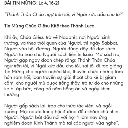
BÀI TIN MỪNG: Lc 4, 16-21
“Thánh Thần Chúa ngự trên tôi, vì Ngài xức dầu cho tôi”.
Tin Mừng Chúa Giêsu Kitô theo Thánh Luca.
Khi ấy, Chúa Giêsu trở về Nadarét, nơi Người sinh
trưởng, và theo thói quen của Người, thì ngày Sabbat,
Người vào hội đường. Người đứng dậy để đọc sách.
Người ta trao cho Người sách tiên tri Isaia. Mở sách ra,
Người gặp ngay đoạn chép rằng: Thánh Thần Chúa
ngự trên tôi, vì Ngài xức dầu cho tôi, sai tôi đi rao giảng
Tin Mừng cho người nghèo khó, thuyên chữa những tâm
hồn sám hối, loan truyền sự giải thoát cho kẻ bị giam
cầm, cho người mù được trông thấy, trả tự do cho những
kẻ bị áp bức, công bố năm hồng ân và ngày khen
thưởng.
Người gấp sách lại, trao cho thừa tác viên, và ngồi
xuống. Mọi người trong hội đường đều chăm chú nhìn
Người. Người bắt đầu nói với họ: “Hôm nay ứng
nghiệm đoạn Kinh Thánh mà tai các ngươi vừa nghe”.