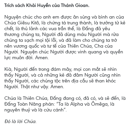
Trích sách Khải Huyền của Thánh Gioan.
Nguyện chúc cho anh em được ân sủng và bình an của
Chúa Giêsu Kitô, là chứng tá trung thành, là trưởng tử kẻ
chết, là thủ lãnh các vua trần thế, là Đấng đã yêu
thương chúng ta, Người đã dùng máu Người mà rửa
chúng ta sạch mọi tội lỗi, và đã làm cho chúng ta trở
nên vương quốc và tư tế của Thiên Chúa, Cha của
Người. Nguyện chúc Người được vinh quang và quyền
lực muôn đời. Amen.
Kià, Người đến trong đám mây, mọi con mắt sẽ nhìn
thấy Người, và cả những kẻ đã đâm Người cũng nhìn
thấy Người, các chủng tộc trên địa cầu sẽ than khóc
Người. Thật như vậy. Amen.
Chúa là Thiên Chúa, Đấng đang có, đã có, và sẽ đến, là
Đấng Toàn Năng phán: “Ta là Alpha và Ômêga, là
nguyên thuỷ và là cứu cánh”.
Đó là lời Chúa.