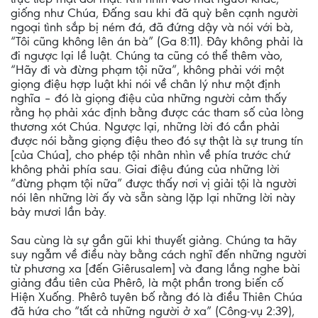
giống như Chúa, Đấng sau khi đã quỳ bên cạnh người
ngoại tình sắp bị ném đá, đã đứng dậy và nói với bà,
“Tôi cũng không lên án bà” (Ga 8:11). Đây không phải là
đi ngược lại lề luật. Chúng ta cũng có thể thêm vào,
“Hãy đi và đừng phạm tội nữa”, không phải với một
giọng điệu hợp luật khi nói về chân lý như một định
nghĩa – đó là giọng điệu của những người cảm thấy
rằng họ phải xác định bằng được các tham số của lòng
thương xót Chúa. Ngược lại, những lời đó cần phải
được nói bằng giọng điệu theo đó sự thật là sự trung tín
[của Chúa], cho phép tội nhân nhìn về phía trước chứ
không phải phía sau. Giai điệu đúng của những lời
“đừng phạm tội nữa” được thấy nơi vị giải tội là người
nói lên những lời ấy và sẵn sàng lặp lại những lời này
bảy mươi lần bảy.
Sau cùng là sự gần gũi khi thuyết giảng. Chúng ta hãy
suy ngẫm về điều này bằng cách nghĩ đến những người
từ phương xa [đến Giêrusalem] và đang lắng nghe bài
giảng đầu tiên của Phêrô, là một phần trong biến cố
Hiện Xuống. Phêrô tuyên bố rằng đó là điều Thiên Chúa
đã hứa cho “tất cả những người ở xa” (Công-vụ 2:39),