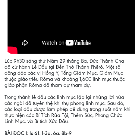
Lúc 9h30 sáng thứ Năm 29 tháng Ba, Đức Thánh Cha
đã cử hành Lễ Dầu tại Đền Thờ Thánh Phêrô. Một số
đông đảo các vị Hồng Y, Tổng Giám Mục, Giám Mục
thuộc giáo triều Rôma và khoảng 1,600 linh mục thuộc
giáo phận Rôma đã tham dự tham dự.
Trong thánh lễ dầu các linh mục lặp lại những lời hứa
các ngài đã tuyên thệ khi thụ phong linh mục. Sau đó,
các loại dầu được làm phép để dùng trong suốt năm khi
thực hiện các Bí Tích Rửa Tội, Thêm Sức, Phong Chức
Linh Mục, và Bí tích Xức Dầu.
BÀI ĐỌC I: Is 61, 1-3a. 6a. 8b-9