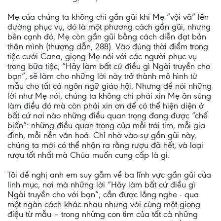
Mẹ của chúng ta không chỉ gần gũi khi Mẹ “vội vã” lên
đường phục vụ, đó là một phương cách gần gũi, nhưng
bên cạnh đó, Mẹ còn gần gũi bằng cách diễn đạt bản
thân mình (thượng dẫn, 288). Vào đúng thời điểm trong
tiệc cưới Cana, giọng Mẹ nói với các người phục vụ
trong bữa tiệc, “Hãy làm bất cứ điều gì Ngài truyền cho
bạn”, sẽ làm cho những lời này trở thành mô hình từ
mẫu cho tất cả ngôn ngữ giáo hội. Nhưng để nói những
lời như Mẹ nói, chúng ta không chỉ phải xin Mẹ ân sủng
làm điều đó mà còn phải xin ơn để có thể hiện diện ở
bất cứ nơi nào những điều quan trọng đang được “chế
biến”: những điều quan trọng của mỗi trái tim, mỗi gia
đình, mỗi nền văn hoá. Chỉ nhờ vào sự gần gũi này,
chúng ta mới có thể nhận ra rằng rượu đã hết, và loại
rượu tốt nhất mà Chúa muốn cung cấp là gì.
Tôi đề nghị anh em suy gẫm về ba lĩnh vực gần gũi của
linh mục, nơi mà những lời “Hãy làm bất cứ điều gì
Ngài truyền cho với bạn”, cần được lắng nghe - qua
một ngàn cách khác nhau nhưng với cùng một giọng
điệu từ mẫu – trong những con tim của tất cả những