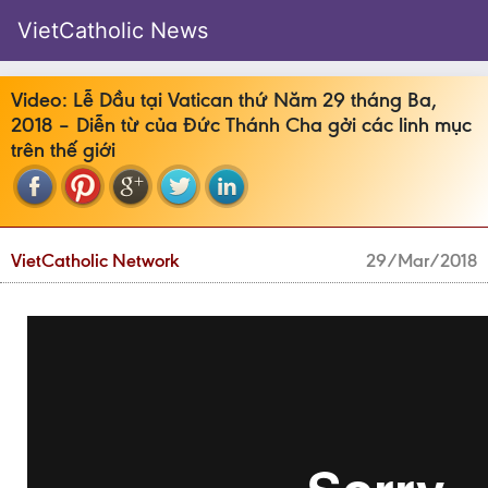
VietCatholic News
Video: Lễ Dầu tại Vatican thứ Năm 29 tháng Ba,
2018 – Diễn từ của Đức Thánh Cha gởi các linh mục
trên thế giới
VietCatholic Network
29/Mar/2018