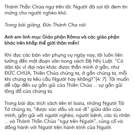
Thánh Thần Chúa ngự trên tôi: Người đã sai tôi đem tin
mừng cho người nghèo khó.
Trong bài giảng, Đức Thánh Cha nói:
Anh em linh mục Giáo phận Rôma và các giáo phận
khác trên khắp thế giới thân mến!
Khi đọc các bản văn phụng vụ ngày nay, tôi luôn liên
tưởng đến một đoạn văn trong sách Đệ Nhị Luật: “Có
dân tộc vĩ đại nào khác được thần minh ở gần, như
ĐỨC CHÚA, Thiên Chúa chúng ta, ở gần chúng ta, mỗi
khi chúng ta kêu cầu Người hay không?”(4: 7). Tôi muốn
đề cập đến sự gần gũi của Thiên Chúa ... sự gần gũi
tông đồ của chúng ta.
Trong bài đọc trích sách tiên tri Isaia, những Người Tôi
Tớ chúng ta, “được xức dầu và sai đi” giữa dân của
mình, gần gũi với người nghèo, người bệnh, các tù nhân
... và Thánh Thần Chúa “ngự trên Người”, củng cố và
đồng hành với Người trên hành trình của Người.