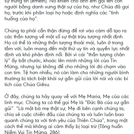
sự trung tín (émeth). Nó khiến cho anh em gọi tên con
người bằng danh xưng thật sự của họ, như Chúa đã gọi
họ, trước khi phân loại họ hoặc định nghĩa các “tình
huống của họ”.
Chúng ta phải cẩn thận đừng để rơi vào cám dỗ tạo ra
các thần tượng về một số sự thật trừu tượng nhất định.
Họ có thể là những thần tượng thoải mái, luôn ở trong
tầm với; luôn mang đến một thứ uy tín và quyền lực nhất
định và khó phân định nổi. Bởi vì cái “thần tượng chân
lý” ấy bắt chước, khoác lên mình những lời của Tin
Mừng, nhưng lại không để cho những lời đó chạm vào
con tim. Tệ hơn nhiều, nó còn làm cho những người bình
thường bị tách biệt khỏi sự gần gũi của lời nói và các bí
tích của Chúa Giêsu.
Ở đây, chúng ta hãy quay về với Mẹ Maria, Mẹ của các
linh mục. Chúng ta có thể gọi Mẹ là “Đức Bà của sự gần
gũi”. “Là một bà mẹ thật sự, Mẹ đi bên cạnh chúng ta,
chia sẻ cuộc chiến đấu của chúng ta và luôn luôn bao
quanh chúng ta với tình yêu của Thiên Chúa”, trong một
cách thế mà không ai cảm thấy bị loại trừ (Tông huấn
Niềm Vui Tin Mừng, 286).