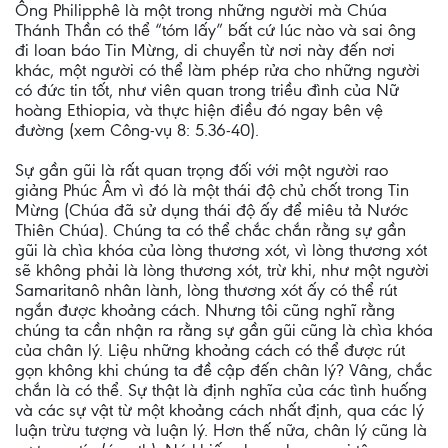
Ông Philipphê là một trong những người mà Chúa
Thánh Thần có thể “tóm lấy” bất cứ lúc nào và sai ông
đi loan báo Tin Mừng, di chuyển từ nơi này đến nơi
khác, một người có thể làm phép rửa cho những người
có đức tin tốt, như viên quan trong triều đình của Nữ
hoàng Ethiopia, và thực hiện điều đó ngay bên vệ
đường (xem Công-vụ 8: 5.36-40).
Sự gần gũi là rất quan trọng đối với một người rao
giảng Phúc Âm vì đó là một thái độ chủ chốt trong Tin
Mừng (Chúa đã sử dụng thái độ ấy để miêu tả Nước
Thiên Chúa). Chúng ta có thể chắc chắn rằng sự gần
gũi là chìa khóa của lòng thương xót, vì lòng thương xót
sẽ không phải là lòng thương xót, trừ khi, như một người
Samaritanô nhân lành, lòng thương xót ấy có thể rút
ngắn được khoảng cách. Nhưng tôi cũng nghĩ rằng
chúng ta cần nhận ra rằng sự gần gũi cũng là chìa khóa
của chân lý. Liệu những khoảng cách có thể được rút
gọn không khi chúng ta đề cập đến chân lý? Vâng, chắc
chắn là có thể. Sự thật là định nghĩa của các tình huống
và các sự vật từ một khoảng cách nhất định, qua các lý
luận trừu tượng và luận lý. Hơn thế nữa, chân lý cũng là