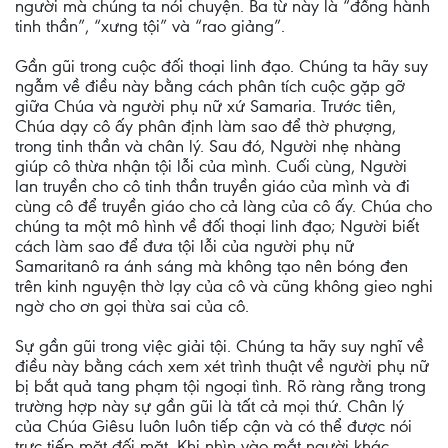
người mà chúng ta nói chuyện. Ba từ này là “đồng hành
tinh thần”, “xưng tội” và “rao giảng”.
Gần gũi trong cuộc đối thoại linh đạo. Chúng ta hãy suy
ngẫm về điều này bằng cách phân tích cuộc gặp gỡ
giữa Chúa và người phụ nữ xứ Samaria. Trước tiên,
Chúa dạy cô ấy phân định làm sao để thờ phượng,
trong tinh thần và chân lý. Sau đó, Người nhẹ nhàng
giúp cô thừa nhận tội lỗi của mình. Cuối cùng, Người
lan truyền cho cô tinh thần truyền giáo của mình và đi
cùng cô để truyền giáo cho cả làng của cô ấy. Chúa cho
chúng ta một mô hình về đối thoại linh đạo; Người biết
cách làm sao để đưa tội lỗi của người phụ nữ
Samaritanô ra ánh sáng mà không tạo nên bóng đen
trên kinh nguyện thờ lạy của cô và cũng không gieo nghi
ngờ cho ơn gọi thừa sai của cô.
Sự gần gũi trong việc giải tội. Chúng ta hãy suy nghĩ về
điều này bằng cách xem xét trình thuật về người phụ nữ
bị bắt quả tang phạm tội ngoại tình. Rõ ràng rằng trong
trường hợp này sự gần gũi là tất cả mọi thứ. Chân lý
của Chúa Giêsu luôn luôn tiếp cận và có thể được nói
trực tiếp mặt đối mặt. Khi nhìn vào mắt người khác,