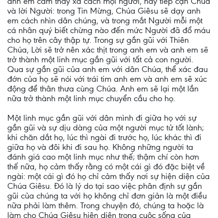
anh em cảm thấy xa cách mọi người, hãy tiếp cận Chúa
và lời Người: trong Tin Mừng, Chúa Giêsu sẽ dạy anh
em cách nhìn dân chúng, và trong mắt Người mỗi một
cá nhân quý biết chừng nào đến mức Người đã đổ máu
cho họ trên cây thập tự. Trong sự gần gũi với Thiên
Chúa, Lời sẽ trở nên xác thịt trong anh em và anh em sẽ
trở thành một linh mục gần gũi với tất cả con người.
Qua sự gần gũi của anh em với dân Chúa, thể xác đau
đớn của họ sẽ nói với trái tim anh em và anh em sẽ xúc
động để thân thưa cùng Chúa. Anh em sẽ lại một lần
nữa trở thành một linh mục chuyển cầu cho họ.
Một linh mục gần gũi với dân mình đi giữa họ với sự
gần gũi và sự dịu dàng của một người mục tử tốt lành;
khi chăn dắt họ, lúc thì ngài đi trước họ, lúc khác thì đi
giữa họ và đôi khi đi sau họ. Không những người ta
đánh giá cao một linh mục như thế; thậm chí còn hơn
thế nữa, họ cảm thấy rằng có một cái gì đó đặc biệt về
ngài: một cái gì đó họ chỉ cảm thấy nơi sự hiện diện của
Chúa Giêsu. Đó là lý do tại sao việc phân định sự gần
gũi của chúng ta với họ không chỉ đơn giản là một điều
nữa phải làm thêm. Trong chuyện đó, chúng ta hoặc là
làm cho Chúa Giêsu hiện diện trong cuộc sống của