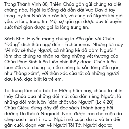
Trong Thánh Vịnh 88, Thiên Chúa gần gũi chúng ta biết
chừng nào, Ngài là Đấng đã dẫn dắt Vua David tay
trong tay khi Nhà Vua còn trẻ, và củng cố Người khi già
yếu, vì lòng trung tín. Một sự gần gũi được duy trì xuyên
suốt thời gian được gọi là lòng trung tín.
Sách Khải Huyền mang chúng ta đến gần với Chúa
“Đấng” đích thân ngự đến - Erchómenos. Những lời này:
“Ai nấy sẽ thấy Người, cả những kẻ đã đâm Người.”
làm cho chúng ta nhận ra rằng những vết thương của
Chúa Phục Sinh luôn luôn nhìn thấy được. Chúa luôn
luôn đến với chúng ta, nếu chúng ta sẵn lòng đến gần,
như “hàng xóm”, với thân xác của tất cả những người
đau khổ, đặc biệt là trẻ em.
Tại trung tâm của bài Tin Mừng hôm nay, chúng ta nhìn
thấy Chúa qua những đôi mắt của dân riêng Người, là
những đôi mắt luôn “dán chặt vào Người” (Lc 4:20).
Chúa Giêsu đứng dậy để đọc sách Thánh trong hội
đường Do thái ở Nagiarét. Ngài được trao cho cuộn da
chép sách tiên tri Isaia. Ngài mở cuộn da ra và tìm đến
gần cuối, đoạn văn về Người Tôi Tớ. Người đọc to: