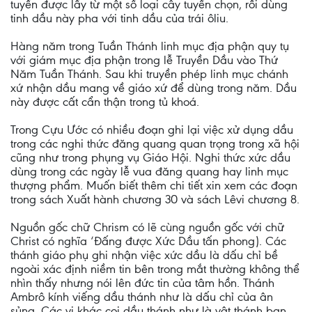
tuyền được lấy từ một số loại cây tuyển chọn, rồi dùng
tinh dầu này pha với tinh dầu của trái ôliu.
Hàng năm trong Tuần Thánh linh mục địa phận quy tụ
với giám mục địa phận trong lễ Truyền Dầu vào Thứ
Năm Tuần Thánh. Sau khi truyền phép linh mục chánh
xứ nhận dầu mang về giáo xứ để dùng trong năm. Dầu
này được cất cẩn thận trong tủ khoá.
Trong Cựu Ước có nhiều đoạn ghi lại việc xử dụng dầu
trong các nghi thức đăng quang quan trọng trong xã hội
cũng như trong phụng vụ Giáo Hội. Nghi thức xức dầu
dùng trong các ngày lễ vua đăng quang hay linh mục
thượng phẩm. Muốn biết thêm chi tiết xin xem các đoạn
trong sách Xuất hành chương 30 và sách Lêvi chương 8.
Nguồn gốc chữ Chrism có lẽ cùng nguồn gốc với chữ
Christ có nghĩa ‘Đấng được Xức Dầu tấn phong). Các
thánh giáo phụ ghi nhận việc xức dầu là dấu chỉ bề
ngoài xác định niềm tin bên trong mắt thường không thể
nhìn thấy nhưng nói lên đức tin của tâm hồn. Thánh
Ambrô kính viếng dầu thánh như là dấu chỉ của ân
sủng. Các vị khác coi dầu thánh như là vật thánh ban