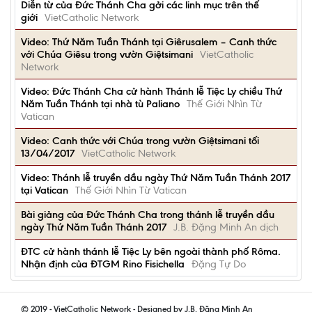
Diễn từ của Đức Thánh Cha gởi các linh mục trên thế
giới
VietCatholic Network
Video: Thứ Năm Tuần Thánh tại Giêrusalem – Canh thức
với Chúa Giêsu trong vườn Giệtsimani
VietCatholic
Network
Video: Đức Thánh Cha cử hành Thánh lễ Tiệc Ly chiều Thứ
Năm Tuần Thánh tại nhà tù Paliano
Thế Giới Nhìn Từ
Vatican
Video: Canh thức với Chúa trong vườn Giệtsimani tối
13/04/2017
VietCatholic Network
Video: Thánh lễ truyền dầu ngày Thứ Năm Tuần Thánh 2017
tại Vatican
Thế Giới Nhìn Từ Vatican
Bài giảng của Đức Thánh Cha trong thánh lễ truyền dầu
ngày Thứ Năm Tuần Thánh 2017
J.B. Đặng Minh An dịch
ĐTC cử hành thánh lễ Tiệc Ly bên ngoài thành phố Rôma.
Nhận định của ĐTGM Rino Fisichella
Đặng Tự Do
© 2019 - VietCatholic Network - Designed by J.B. Đặng Minh An