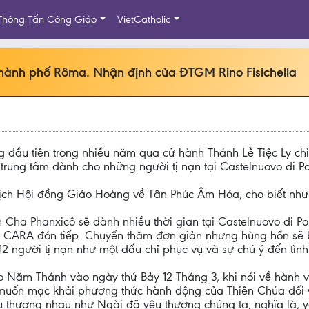
Thông Tấn Công Giáo
VietCatholic
thành phố Rôma. Nhận định của ĐTGM Rino Fisichella
g đầu tiên trong nhiều năm qua cử hành Thánh Lễ Tiệc Ly c
trung tâm dành cho những người tị nạn tại Castelnuovo di Po
tịch Hội đồng Giáo Hoàng về Tân Phúc Âm Hóa, cho biết như
ha Phanxicô sẽ dành nhiều thời gian tại Castelnuovo di Por
 là CARA đón tiếp. Chuyến thăm đơn giản nhưng hùng hồn sẽ
 người tị nạn như một dấu chỉ phục vụ và sự chú ý đến tình
ho Năm Thánh vào ngày thứ Bảy 12 Tháng 3, khi nói về hành v
 muốn mạc khải phương thức hành động của Thiên Chúa đối 
yêu thương nhau như Ngài đã yêu thương chúng ta, nghĩa là,