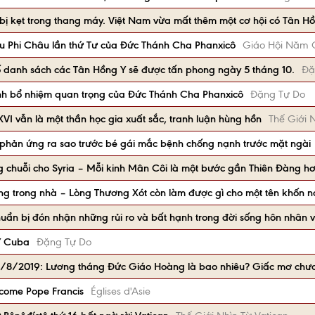
ị kẹt trong thang máy. Việt Nam vừa mất thêm một cơ hội có Tân Hồ
du Phi Châu lần thứ Tư của Đức Thánh Cha Phanxicô
Giáo Hội Năm 
danh sách các Tân Hồng Y sẽ được tấn phong ngày 5 tháng 10.
Đặ
nh bổ nhiệm quan trọng của Đức Thánh Cha Phanxicô
Đặng Tự Do
XVI vẫn là một thần học gia xuất sắc, tranh luận hùng hồn
Thế Giới 
phản ứng ra sao trước bé gái mắc bệnh chống nạnh trước mặt ngài
 chuỗi cho Syria – Mỗi kinh Mân Côi là một bước gần Thiên Đàng h
ng trong nhà – Lòng Thương Xót còn làm được gì cho một tên khốn n
huẩn bị đón nhận những rủi ro và bất hạnh trong đời sống hôn nhân v
Y Cuba
Đặng Tự Do
n 1/8/2019: Lương tháng Đức Giáo Hoàng là bao nhiêu? Giấc mơ chưa
lcome Pope Francis
Églises d'Asie