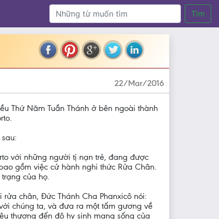
Tìm
22/Mar/2016
hiều Thứ Năm Tuần Thánh ở bên ngoài thành
rto.
 sau:
to với những người tị nạn trẻ, đang được
 bao gồm việc cử hành nghi thức Rửa Chân.
 trạng của họ.
i rửa chân, Đức Thánh Cha Phanxicô nói:
với chúng ta, và đưa ra một tấm gương về
 yêu thương đến độ hy sinh mạng sống của