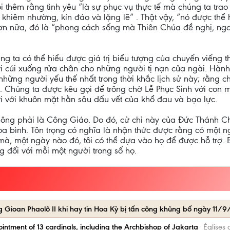
ói thêm rằng tình yêu “là sự phục vụ thực tế mà chúng ta tra
khiêm nhường, kín đáo và lặng lẽ” . Thật vậy, “nó được thể hi
ơn nữa, đó là “phong cách sống mà Thiên Chúa đề nghị, ngay
g ta có thể hiểu được giá trị biểu tượng của chuyến viếng
vi cúi xuống rửa chân cho những người tị nạn của ngài. Hà
những người yếu thế nhất trong thời khắc lịch sử này; rằng 
. Chúng ta được kêu gọi để trông chờ Lễ Phục Sinh với con 
 với khuôn mặt hằn sâu dấu vết của khổ đau và bạo lực.
hông phải là Công Giáo. Do đó, cử chỉ này của Đức Thánh C
a bình. Tôn trọng có nghĩa là nhận thức được rằng có một ngư
 mà, một ngày nào đó, tôi có thể dựa vào họ để được hỗ trợ.
g đối với mỗi một người trong số họ.
Gioan Phaolô II khi hay tin Hoa Kỳ bị tấn công khủng bố ngày 11/9
ntment of 13 cardinals, including the Archbishop of Jakarta
Églises 