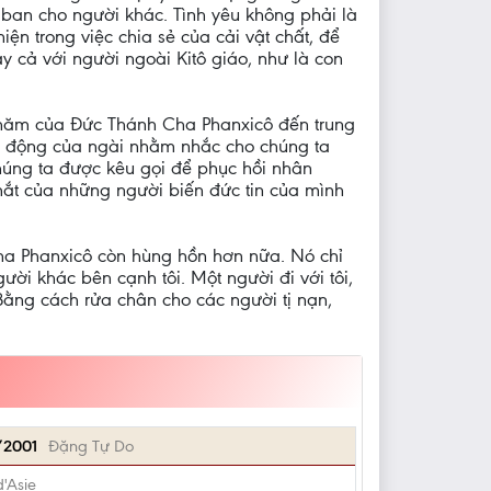
o ban cho người khác. Tình yêu không phải là
ện trong việc chia sẻ của cải vật chất, để
 cả với người ngoài Kitô giáo, như là con
 thăm của Đức Thánh Cha Phanxicô đến trung
nh động của ngài nhằm nhắc cho chúng ta
chúng ta được kêu gọi để phục hồi nhân
mắt của những người biến đức tin của mình
ha Phanxicô còn hùng hồn hơn nữa. Nó chỉ
ời khác bên cạnh tôi. Một người đi với tôi,
 Bằng cách rửa chân cho các người tị nạn,
/2001
Đặng Tự Do
d'Asie