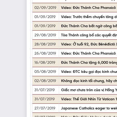
02/09/2019
Video: Đức Thánh Cha Phanxicô b
01/09/2019
Video: Trước thềm chuyến tông 
01/09/2019
Đức Thánh Cha bất ngờ công bố 
29/08/2019
Tòa Thánh công bố các quyết đị
28/08/2019
Video: Ở tuổi 92, Đức Bênêđíctô 
26/08/2019
Video: Đức Thánh Cha Phanxicô 
16/08/2019
Đức Thánh Cha tặng 6,000 tràng
05/08/2019
Video: ĐTC kêu gọi đọc kinh chu
02/08/2019
Không đọc kinh tối chung, hãy c
31/07/2019
Giấc mơ chưa tròn của vị Hồng 
31/07/2019
Video: Thế Giới Nhìn Từ Vatica
27/07/2019
Japanese Catholics eager to we