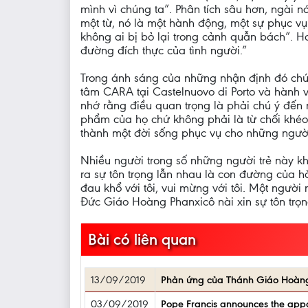
mình vì chúng ta”. Phân tích sâu hơn, ngài n
một từ, nó là một hành động, một sự phục vụ 
không ai bị bỏ lại trong cảnh quẫn bách”. H
đường đích thực của tình người.”
Trong ánh sáng của những nhận định đó chún
tâm CARA tại Castelnuovo di Porto và hành 
nhớ rằng điều quan trọng là phải chú ý đến 
phẩm của họ chứ không phải là từ chối khéo
thành một đời sống phục vụ cho những người
Nhiều người trong số những người trẻ này k
ra sự tôn trọng lẫn nhau là con đường của hò
đau khổ với tôi, vui mừng với tôi. Một người
Đức Giáo Hoàng Phanxicô nài xin sự tôn trọn
Bài có liên quan
13/09/2019
Phản ứng của Thánh Giáo Hoàng 
03/09/2019
Pope Francis announces the appoi