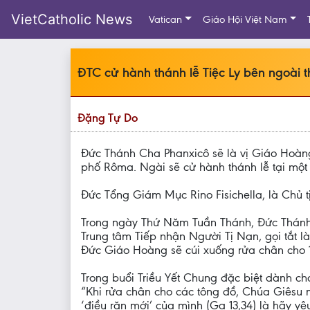
VietCatholic News
Vatican
Giáo Hội Việt Nam
ĐTC cử hành thánh lễ Tiệc Ly bên ngoài 
Đặng Tự Do
Đức Thánh Cha Phanxicô sẽ là vị Giáo Hoàn
phố Rôma. Ngài sẽ cử hành thánh lễ tại một 
Đức Tổng Giám Mục Rino Fisichella, là Chủ 
Trong ngày Thứ Năm Tuần Thánh, Đức Thánh C
Trung tâm Tiếp nhận Người Tị Nạn, gọi tắt
Đức Giáo Hoàng sẽ cúi xuống rửa chân cho 12
Trong buổi Triều Yết Chung đặc biệt dành c
“Khi rửa chân cho các tông đồ, Chúa Giêsu
‘điều răn mới’ của mình (Ga 13,34) là hãy 