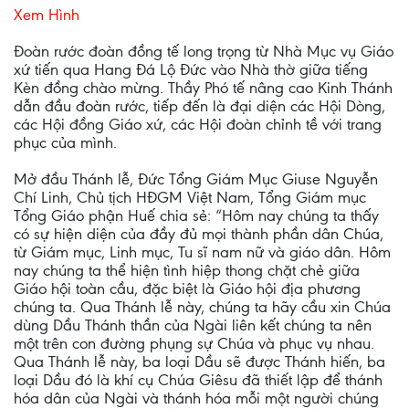
Xem Hình
Đoàn rước đoàn đồng tế long trọng từ Nhà Mục vụ Giáo
xứ tiến qua Hang Đá Lộ Đức vào Nhà thờ giữa tiếng
Kèn đồng chào mừng. Thầy Phó tế nâng cao Kinh Thánh
dẫn đầu đoàn rước, tiếp đến là đại diện các Hội Dòng,
các Hội đồng Giáo xứ, các Hội đoàn chỉnh tề với trang
phục của mình.
Mở đầu Thánh lễ, Đức Tổng Giám Mục Giuse Nguyễn
Chí Linh, Chủ tịch HĐGM Việt Nam, Tổng Giám mục
Tổng Giáo phận Huế chia sẻ: “Hôm nay chúng ta thấy
có sự hiện diện của đầy đủ mọi thành phần dân Chúa,
từ Giám mục, Linh mục, Tu sĩ nam nữ và giáo dân. Hôm
nay chúng ta thể hiện tình hiệp thong chặt chẻ giữa
Giáo hội toàn cầu, đặc biệt là Giáo hội địa phương
chúng ta. Qua Thánh lễ này, chúng ta hãy cầu xin Chúa
dùng Dầu Thánh thần của Ngài liên kết chúng ta nên
một trên con đường phụng sự Chúa và phục vụ nhau.
Qua Thánh lễ này, ba loại Dầu sẽ được Thánh hiến, ba
loại Dầu đó là khí cụ Chúa Giêsu đã thiết lập để thánh
hóa dân của Ngài và thánh hóa mỗi một người chúng