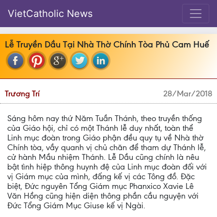
VietCatholic News
Lễ Truyền Dầu Tại Nhà Thờ Chính Tòa Phủ Cam Huế
Trương Trí
28/Mar/2018
Sáng hôm nay thứ Năm Tuần Thánh, theo truyền thống
của Giáo hội, chỉ có một Thánh lễ duy nhất, toàn thể
Linh mục đoàn trong Giáo phận đều quy tụ về Nhà thờ
Chính tòa, vầy quanh vị chủ chăn để tham dự Thánh lễ,
cử hành Mầu nhiệm Thánh. Lễ Dầu cũng chính là nêu
bật tình hiệp thông huynh đệ của Linh mục đoàn đối với
vị Giám mục của mình, đấng kế vị các Tông đồ. Đặc
biệt, Đức nguyên Tổng Giám mục Phanxico Xavie Lê
Văn Hồng cũng hiện diện thông phần cầu nguyện với
Đức Tổng Giám Mục Giuse kế vị Ngài.