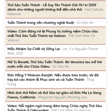
Thứ Sáu Tuần Thánh - Lễ Suy Tôn Thánh Giá 19/4/2019
dành cho những người không thể đến nhà thờ
VietCatholic
Network
Tuần Thánh trong văn chương nghệ thuật
Vũ Văn An
Video: Cảm động rơi lệ Phụng Vụ tưởng niệm Chúa chịu
chết Thứ Sáu Tuần Thánh tại Vatican
Thế Giới Nhìn Từ
Vatican
Mầu Nhiệm Sự Chết và Sống Lại
Lm. F.x Nguyễn Thanh
Bình, SVD
Nữ Tu Bonetti, Thứ Sáu Tuần Thánh: Bà Veronica lau mồ hôi
nước mắt cho Chúa Giêsu
Vũ Văn An
Đức Hồng Y Malcom Ranjith: Nếu được báo trước, tôi đã
hủy bỏ các thánh lễ Phục sinh và cả Tuần Thánh
Thúy
Dung
Hình ảnh thứ Năm và thứ Sáu tại giáo xứ Đức Mẹ La Vang
Fresno, California
Magarita Nguyễn Phương Lan
Video: Nỗi ngậm ngùi trong đám tang Chúa ngày Thứ Sáu
Tuần Thánh ở Giêrusalem
Thế Giới Nhìn Từ Vatican