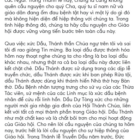
các Ngài. Trong Thánh lễ này, chúng ta cũng không
quên cầu nguyện cho quý Cha, quý tu sĩ nam nữ và
giáo dân đang ốm đau bệnh tật hay vì một lý do gì đó
mà không hiện diện để hiệp thông với chúng ta. Trong
tình hiệp thông đó, chúng ta hãy cầu nguyện cho Giáo
hội được vững vàng tiến bước trên toàn cầu này.
Qua việc xức Dầu, Thánh thần Chúa ngự trên tôi và sai
tôi đi rao giảng Tin mừng. Ba loại dầu được thánh hóa
hôm nay thoạt nghe chúng ta cho rằng là ba loại dầu
khác nhau, nhưng thật ra cả ba loại dầu này được liên
kết chặt chẻ. Dầu Thánh được sử dụng trong các dịp lễ
truyền chức, dầu Thánh được xức khi ban phép Rửa tội,
dầu Thánh được dùng khi thánh hiến Nhà thờ hay Bàn
thờ. Dầu Bệnh nhân tượng trưng cho sứ vụ của các Thừa
Tác viên, sứ mệnh của các Linh mục là xức dầu bệnh
nhân để cứu rỗi linh hồn. Dầu Dự Tòng xức cho những
người mới gia nhập gia đình của Hội Thánh Chúa, liên
kết với tất cả mọi thành phần trong Giáo hội. Dầu Thánh
như một chất keo và là chất bôi trơn cho mọi hoạt động
của Giáo hội. Cho nên lời cầu nguyện của chúng ta hôm
nay, trước hết là lời cầu nguyện cho sự hiệp thông của
Giáo hội. Trong Thánh lễ Truyền Dầu năm trước, Đức