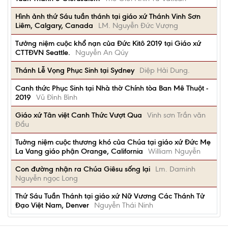
Hình ảnh thứ Sáu tuần thánh tại giáo xứ Thánh Vinh Sơn
Liêm, Calgary, Canada
LM. Nguyễn Đức Vượng
Tưởng niệm cuộc khổ nạn của Đức Kitô 2019 tại Giáo xứ
CTTĐVN Seattle.
Nguyễn An Qúy
Thánh Lễ Vọng Phục Sinh tại Sydney
Diệp Hải Dung.
Canh thức Phục Sinh tại Nhà thờ Chính tòa Ban Mê Thuột -
2019
Vũ Đình Bình
Giáo xứ Tân việt Canh Thức Vượt Qua
Vinh sơn Trần văn
Đẩu
Tuởng niệm cuộc thương khó của Chúa tại giáo xứ Đức Mẹ
La Vang giáo phận Orange, California
William Nguyễn
Con đường nhận ra Chúa Giêsu sống lại
Lm. Daminh
Nguyễn ngọc Long
Thứ Sáu Tuần Thánh tại giáo xứ Nữ Vương Các Thánh Tử
Đạo Việt Nam, Denver
Nguyễn Thái Ninh