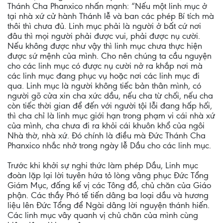
Thánh Cha Phanxico nhấn mạnh: “Nếu một linh mục ở
tại nhà xứ cử hành Thánh lễ và ban các phép Bí tích mà
thôi thì chưa đủ. Linh mục phải là người ở bất cứ nơi
đâu thì mọi người phải được vui, phải được nụ cười.
Nếu không được như vậy thì linh mục chưa thực hiện
được sứ mệnh của mình. Cho nên chúng ta cầu nguyện
cho các linh mục có được nụ cười nở ra khắp nơi mà
các linh mục đang phục vụ hoặc nơi các linh mục đi
qua. Linh mục là người không tiếc bản thân mình, có
người gõ cửa xin cha xức dầu, nếu cha từ chối, nếu cha
còn tiếc thời gian để đến với người tội lỗi đang hấp hối,
thì cha chỉ là linh mục giới hạn trong phạm vi cái nhà xứ
của mình, cha chưa đi ra khỏi cái khuôn khổ của ngôi
Nhà thờ, nhà xứ. Đó chính là điều mà Đức Thánh Cha
Phanxico nhắc nhở trong ngày lễ Dầu cho các linh mục.
Trước khi khởi sự nghi thức làm phép Dầu, Linh mục
đoàn lặp lại lời tuyên hứa tỏ lòng vâng phục Đức Tổng
Giám Mục, đấng kế vị các Tông đồ, chủ chăn của Giáo
phận. Các thầy Phó tế tiến dâng ba loại dầu và hương
liệu lên Đức Tổng để Ngài dâng lời nguyện thánh hiến.
Các linh mục vây quanh vị chủ chăn của mình cùng