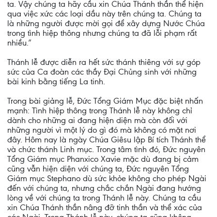
ta. Vậy chúng ta hãy cầu xin Chúa Thánh thần thể hiện
qua việc xức các loại dầu này trên chúng ta. Chúng ta
là những người được mời gọi để xây dựng Nước Chúa
trong tình hiệp thông nhưng chúng ta đã lỗi phạm rất
nhiều.”
Thánh lễ được diễn ra hết sức thánh thiêng với sự góp
sức của Ca đoàn các thầy Đại Chủng sinh với những
bài kinh bằng tiếng La tinh.
Trong bài giảng lễ, Đức Tổng Giám Mục đặc biệt nhấn
mạnh: Tình hiệp thông trong Thánh lễ này không chỉ
dành cho những ai đang hiện diện mà còn đối với
những người vì một lý do gì đó mà không có mặt nơi
đây. Hôm nay là ngày Chúa Giêsu lập Bí tích Thánh thể
và chức thánh Linh mục. Trong tâm tình đó, Đức nguyên
Tổng Giám mục Phanxico Xavie mặc dù đang bị cảm
cũng vẫn hiện diện với chúng ta, Đức nguyên Tổng
Giám mục Stephano dù sức khỏe không cho phép Ngài
đến với chúng ta, nhưng chắc chắn Ngài đang hướng
lòng về với chúng ta trong Thánh lễ này. Chúng ta cầu
xin Chúa Thánh thần nâng đỡ tinh thần và thể xác của