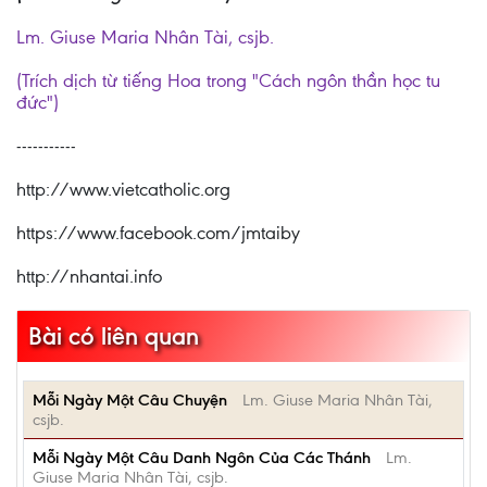
Lm. Giuse Maria Nhân Tài, csjb.
(Trích dịch từ tiếng Hoa trong "Cách ngôn thần học tu
đức")
-----------
http://www.vietcatholic.org
https://www.facebook.com/jmtaiby
http://nhantai.info
Bài có liên quan
Mỗi Ngày Một Câu Chuyện
Lm. Giuse Maria Nhân Tài,
csjb.
Mỗi Ngày Một Câu Danh Ngôn Của Các Thánh
Lm.
Giuse Maria Nhân Tài, csjb.