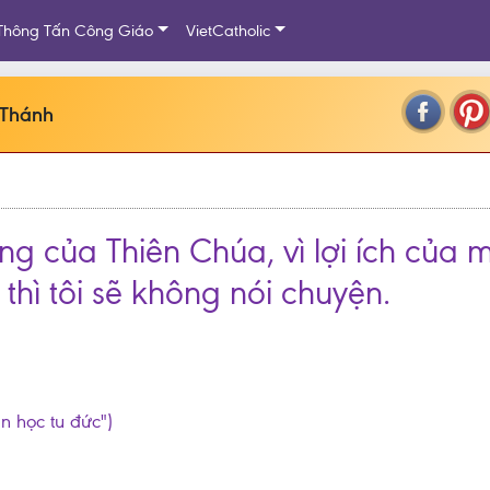
Thông Tấn Công Giáo
VietCatholic
 Thánh
ng của Thiên Chúa, vì lợi ích của m
hì tôi sẽ không nói chuyện.
ần học tu đức")