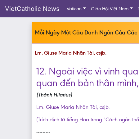
VietCatholic News
Vatican
Giáo Hội Việt Nam
Mỗi Ngày Một Câu Danh Ngôn Của Các
Lm. Giuse Maria Nhân Tài, csjb.
12. Ngoài việc vì vinh qua
quan đến bản thân mình, t
(Thánh Hilarius)
Lm. Giuse Maria Nhân Tài, csjb.
(Trích dịch từ tiếng Hoa trong "Cách ngôn th
---------