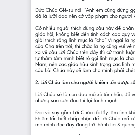
Đức Chúa Giê-su nói: “Anh em cũng đừng gọi 
đã là lưỡi dao nên cớ vấp phạm cho người ki
Có nhiều người thích dùng câu này để phản b
giáo hội, không biết đến tính cách cao quý 
giải thích rằng linh mục là “cha” vì ngài là
của Cha trên trời, thì chắc là họ cũng vui v
xa về câu Lời Chúa trên đây thì cứ tranh lu
tự thâm tâm mình biết rõ gọi linh mục là cha
Nam, nên các giáo hữu kính trọng các linh mụ
câu Lời Chúa này sẽ làm cho mình phải chết
2. Lời Chúa làm cho người khiêm tốn được s
Lời Chúa sẽ là con dao mổ xẻ tâm hồn, để v
nhưng sau cơn đau thì lại lành mạnh.
Đọc và suy gẫm Lời Chúa rồi lấy tâm tình k
khiêm tốn biết chấp nhận để Lời Chúa mổ xẻ 
mà mình đọc đây đang trở thành tia X quan