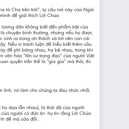
 là Cha trên trời”, tự câu nói này của Ngài
mình để giải thích Lời Chúa.
ời lương dân không biết đến phẩm trật của
ng là chuyện bình thường, nhưng nếu họ được
 sinh ra trong ơn thánh và trở nên con cái
vậy. Nếu vì tranh luận để hiểu biết thêm sâu
này để phỉ báng nhau, hạ bệ nhau, trong khi
nền văn hóa “tôn sư trọng đạo” của người Việt
an quyền trần thế là “gia gia” mà thôi, thì
 linh, nó làm cho chúng ta đau nhức nhối,
hù dọa lẫn nhau), là thái độ của người
của người có đức tin: họ tin rằng Lời Chúa
ình để mà sửa đổi…