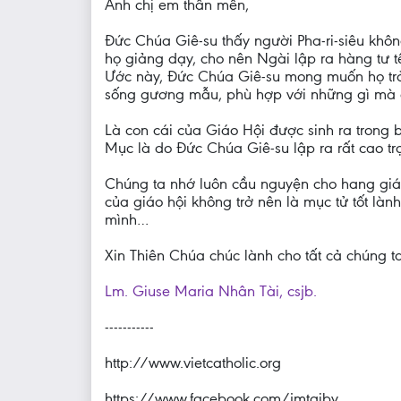
Anh chị em thân mến,
Đức Chúa Giê-su thấy người Pha-ri-siêu khô
họ giảng dạy, cho nên Ngài lập ra hàng tư t
Ước này, Đức Chúa Giê-su mong muốn họ trở
sống gương mẫu, phù hợp với những gì mà c
Là con cái của Giáo Hội được sinh ra trong b
Mục là do Đức Chúa Giê-su lập ra rất cao tr
Chúng ta nhớ luôn cầu nguyện cho hang giá
của giáo hội không trở nên là mục tử tốt làn
mình…
Xin Thiên Chúa chúc lành cho tất cả chúng ta
Lm. Giuse Maria Nhân Tài, csjb.
-----------
http://www.vietcatholic.org
https://www.facebook.com/jmtaiby