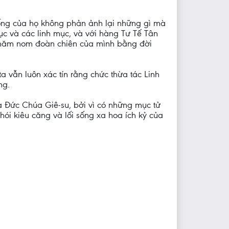
sống của họ không phản ảnh lại những gì mà
ục và các linh mục, và với hàng Tư Tế Tân
chăm nom đoàn chiên của mình bằng đời
a vẫn luôn xác tín rằng chức thừa tác Linh
ng.
 Đức Chúa Giê-su, bởi vì có những mục tử
hói kiêu căng và lối sống xa hoa ích kỷ của