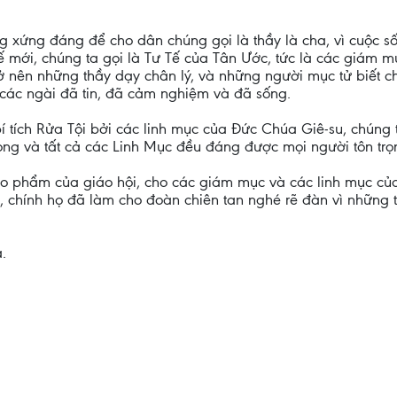
ng xứng đáng để cho dân chúng gọi là thầy là cha, vì cuộc 
ế mới, chúng ta gọi là Tư Tế của Tân Ước, tức là các giám m
 nên những thầy dạy chân lý, và những người mục tử biết 
ác ngài đã tin, đã cảm nghiệm và đã sống.
í tích Rửa Tội bởi các linh mục của Đức Chúa Giê-su, chúng t
ọng và tất cả các Linh Mục đều đáng được mọi người tôn trọ
o phẩm của giáo hội, cho các giám mục và các linh mục của
h, chính họ đã làm cho đoàn chiên tan nghé rẽ đàn vì những t
.