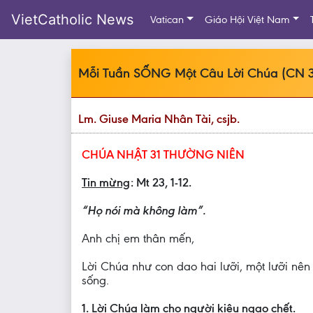
VietCatholic News
Vatican
Giáo Hội Việt Nam
Mỗi Tuần SỐNG Một Câu Lời Chúa (CN 3
Lm. Giuse Maria Nhân Tài, csjb.
CHÚA NHẬT 31 THƯỜNG NIÊN
Tin mừng
: Mt 23, 1-12.
“Họ nói mà không làm”.
Anh chị em thân mến,
Lời Chúa như con dao hai lưỡi, một lưỡi nê
sống.
1. Lời Chúa làm cho người kiêu ngạo chết.