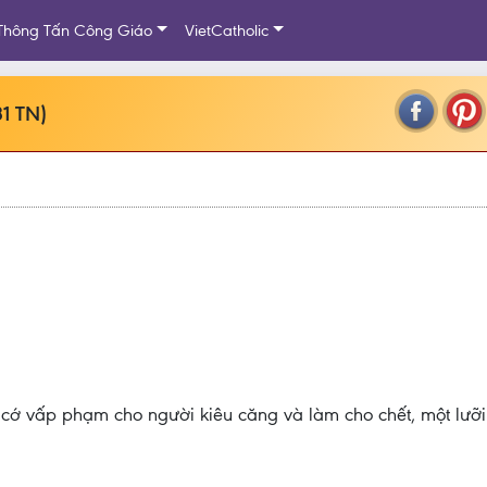
Thông Tấn Công Giáo
VietCatholic
1 TN)
n cớ vấp phạm cho người kiêu căng và làm cho chết, một lưỡ