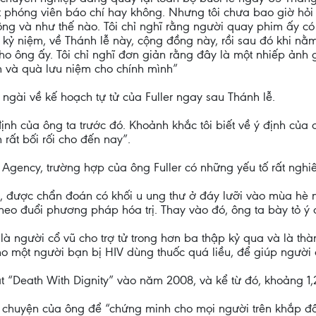
t phóng viên báo chí hay không. Nhưng tôi chưa bao giờ hỏi 
ng và như thế nào. Tôi chỉ nghĩ rằng người quay phim ấy có 
 kỷ niệm, về Thánh lễ này, cộng đồng này, rồi sau đó khi nằ
o ông ấy. Tôi chỉ nghĩ đơn giản rằng đây là một nhiếp ảnh
 và quà lưu niệm cho chính mình”
 ngài về kế hoạch tự tử của Fuller ngay sau Thánh lễ.
ịnh của ông ta trước đó. Khoảnh khắc tôi biết về ý định của 
n rất bối rối cho đến nay”.
Agency, trường hợp của ông Fuller có những yếu tố rất nghi
0, được chẩn đoán có khối u ung thư ở đáy lưỡi vào mùa hè n
eo đuổi phương pháp hóa trị. Thay vào đó, ông ta bày tỏ ý 
 là người cổ vũ cho trợ tử trong hơn ba thập kỷ qua và là th
o một người bạn bị HIV dùng thuốc quá liều, để giúp người ấ
 “Death With Dignity” vào năm 2008, và kể từ đó, khoảng 1,
 chuyện của ông để “chứng minh cho mọi người trên khắp đất