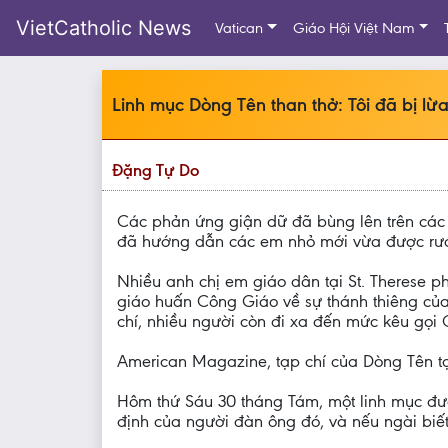
VietCatholic News
Vatican
Giáo Hội Việt Nam
Linh mục Dòng Tên than thở: Tôi đã bị l
Đặng Tự Do
Các phản ứng giận dữ đã bùng lên trên các 
đã hướng dẫn các em nhỏ mới vừa được rước 
Nhiều anh chị em giáo dân tại St. Therese p
giáo huấn Công Giáo về sự thánh thiêng củ
chí, nhiều người còn đi xa đến mức kêu gọi
American Magazine, tạp chí của Dòng Tên tạ
Hôm thứ Sáu 30 tháng Tám, một linh mục đượ
định của người đàn ông đó, và nếu ngài biế