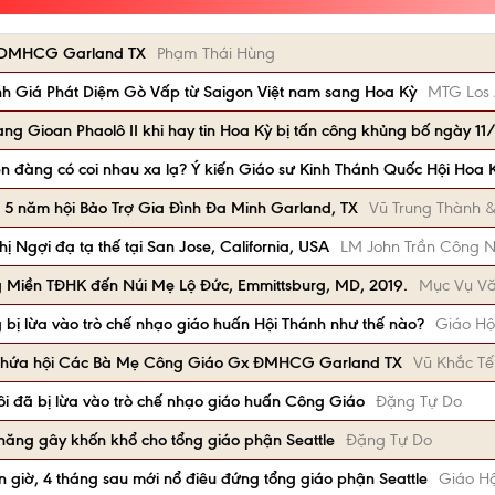
Gx DMHCG Garland TX
Phạm Thái Hùng
 Giá Phát Diệm Gò Vấp từ Saigon Việt nam sang Hoa Kỳ
MTG Los 
g Gioan Phaolô II khi hay tin Hoa Kỳ bị tấn công khủng bố ngày 1
hiên đàng có coi nhau xa lạ? Ý kiến Giáo sư Kinh Thánh Quốc Hội Hoa 
 5 năm hội Bảo Trợ Gia Đình Đa Minh Garland, TX
Vũ Trung Thành &
 Ngợi đạ tạ thế tại San Jose, California, USA
LM John Trần Công N
 Miền TĐHK đến Núi Mẹ Lộ Đức, Emmittsburg, MD, 2019.
Mục Vụ Vă
 bị lừa vào trò chế nhạo giáo huấn Hội Thánh như thế nào?
Giáo H
ên hứa hội Các Bà Mẹ Công Giáo Gx ĐMHCG Garland TX
Vũ Khắc Tế
ôi đã bị lừa vào trò chế nhạo giáo huấn Công Giáo
Đặng Tự Do
năng gây khốn khổ cho tổng giáo phận Seattle
Đặng Tự Do
 giờ, 4 tháng sau mới nổ điêu đứng tổng giáo phận Seattle
Giáo H