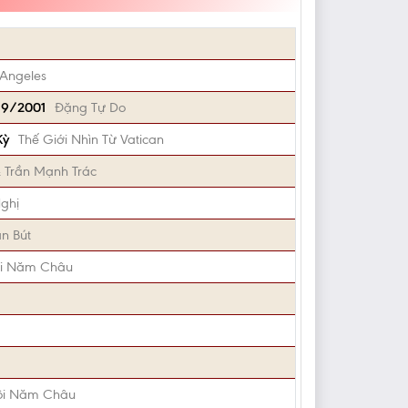
Angeles
1/9/2001
Đặng Tự Do
Kỳ
Thế Giới Nhìn Từ Vatican
 Trần Mạnh Trác
ghị
n Bút
ội Năm Châu
ội Năm Châu