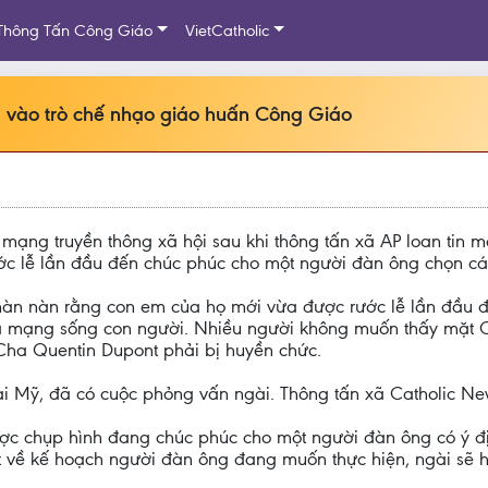
Thông Tấn Công Giáo
VietCatholic
ừa vào trò chế nhạo giáo huấn Công Giáo
mạng truyền thông xã hội sau khi thông tấn xã AP loan tin 
lễ lần đầu đến chúc phúc cho một người đàn ông chọn cái c
hàn nàn rằng con em của họ mới vừa được rước lễ lần đầu đã
a mạng sống con người. Nhiều người không muốn thấy mặt C
 Cha Quentin Dupont phải bị huyền chức.
i Mỹ, đã có cuộc phỏng vấn ngài. Thông tấn xã Catholic Ne
c chụp hình đang chúc phúc cho một người đàn ông có ý định
t về kế hoạch người đàn ông đang muốn thực hiện, ngài sẽ 