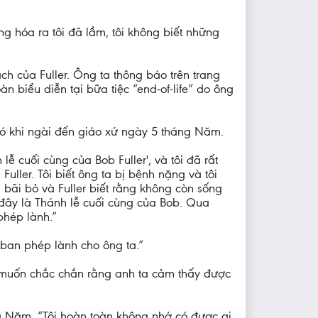
g hóa ra tôi đã lầm, tôi không biết những
h của Fuller. Ông ta thông báo trên trang
 biểu diễn tại bữa tiệc “end-of-life” do ông
đó khi ngài đến giáo xứ ngày 5 tháng Năm.
lễ cuối cùng của Bob Fuller', và tôi đã rất
 Fuller. Tôi biết ông ta bị bệnh nặng và tôi
 bãi bỏ và Fuller biết rằng không còn sống
 đây là Thánh lễ cuối cùng của Bob. Qua
phép lành.”
g ban phép lành cho ông ta.”
ôi muốn chắc chắn rằng anh ta cảm thấy được
g Năm. “Tôi hoàn toàn không nhớ có được ai