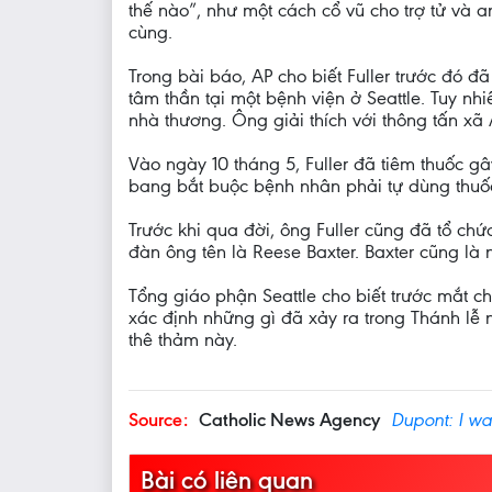
thế nào”, như một cách cổ vũ cho trợ tử và a
cùng.
Trong bài báo, AP cho biết Fuller trước đó 
tâm thần tại một bệnh viện ở Seattle. Tuy nh
nhà thương. Ông giải thích với thông tấn xã 
Vào ngày 10 tháng 5, Fuller đã tiêm thuốc gâ
bang bắt buộc bệnh nhân phải tự dùng thuố
Trước khi qua đời, ông Fuller cũng đã tổ ch
đàn ông tên là Reese Baxter. Baxter cũng là 
Tổng giáo phận Seattle cho biết trước mắt c
xác định những gì đã xảy ra trong Thánh lễ
thê thảm này.
Source:
Catholic News Agency
Dupont: I wa
Bài có liên quan