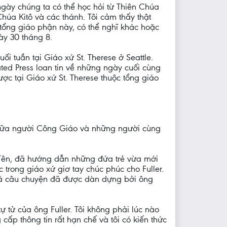
 ngày chúng ta có thể học hỏi từ Thiên Chúa
úa Kitô và các thánh. Tôi cảm thấy thật
tổng giáo phận này, có thể nghĩ khác hoặc
ày 30 tháng 8.
i tuần tại Giáo xứ St. Therese ở Seattle.
ated Press loan tin về những ngày cuối cùng
c tại Giáo xứ St. Therese thuộc tổng giáo
giữa người Công Giáo và những người cùng
g Tên, đã hướng dẫn những đứa trẻ vừa mới
 trong giáo xứ giơ tay chúc phúc cho Fuller.
cả câu chuyện đã được dàn dựng bởi ông
ự tử của ông Fuller. Tôi không phải lúc nào
cấp thông tin rất hạn chế và tôi có kiến thức