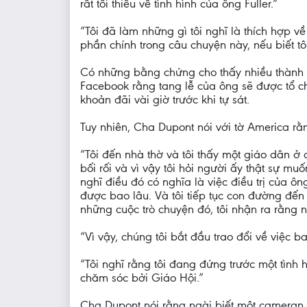
rất tối thiểu về tình hình của ông Fuller.”
“Tôi đã làm những gì tôi nghĩ là thích hợp 
phần chính trong câu chuyện này, nếu biết t
Có những bằng chứng cho thấy nhiều thành vi
Facebook rằng tang lễ của ông sẽ được tổ ch
khoản đãi vài giờ trước khi tự sát.
Tuy nhiên, Cha Dupont nói với tờ America r
“Tôi đến nhà thờ và tôi thấy một giáo dân ở đó
bối rối và vì vậy tôi hỏi người ấy thật sự muố
nghĩ điều đó có nghĩa là việc điều trị của ô
được bao lâu. Và tôi tiếp tục con đường đến
những cuộc trò chuyện đó, tôi nhận ra rằng
“Vì vậy, chúng tôi bắt đầu trao đổi về việc 
“Tôi nghĩ rằng tôi đang đứng trước một tìn
chăm sóc bởi Giáo Hội.”
Cha Dupont nói rằng ngài biết một cameran