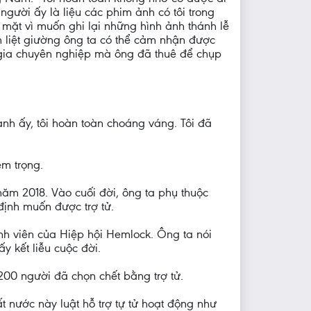
người ấy là liệu các phim ảnh có tôi trong
mặt vì muốn ghi lại những hình ảnh thánh lễ
m liệt giường ông ta có thể cảm nhận được
 gia chuyên nghiệp mà ông đã thuê để chụp
anh ấy, tôi hoàn toàn choáng váng. Tôi đã
êm trọng.
ăm 2018. Vào cuối đời, ông ta phụ thuộc
định muốn được trợ tử.
ành viên của Hiệp hội Hemlock. Ông ta nói
y kết liễu cuộc đời.
200 người đã chọn chết bằng trợ tử.
 nước này luật hỗ trợ tự tử hoạt động như