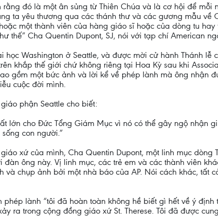
tin rằng đó là một ân sủng từ Thiên Chúa và là cơ hội để mỗi
ng ta yêu thương qua các thánh thư và các gương mẫu về Ch
hoặc một thành viên của hàng giáo sĩ hoặc của dòng tu hay 
hư thế” Cha Quentin Dupont, SJ, nói với tạp chí American ng
ại học Washington ở Seattle, và được mời cử hành Thánh lễ cuố
trên khắp thế giới chứ không riêng tại Hoa Kỳ sau khi Associ
bao gồm một bức ảnh và lời kể về phép lành mà ông nhận đượ
liễu cuộc đời mình.
giáo phận Seattle cho biết:
 rất lớn cho Đức Tổng Giám Mục vì nó có thể gây ngộ nhận 
c sống con người.”
tại giáo xứ của mình, Cha Quentin Dupont, một linh mục dòn
đàn ông này. Vị linh mục, các trẻ em và các thành viên khác
h và chụp ảnh bởi một nhà báo của AP. Nói cách khác, tất 
phép lành “tôi đã hoàn toàn không hề biết gì hết về ý định t
ảy ra trong cộng đồng giáo xứ St. Therese. Tôi đã được cung 