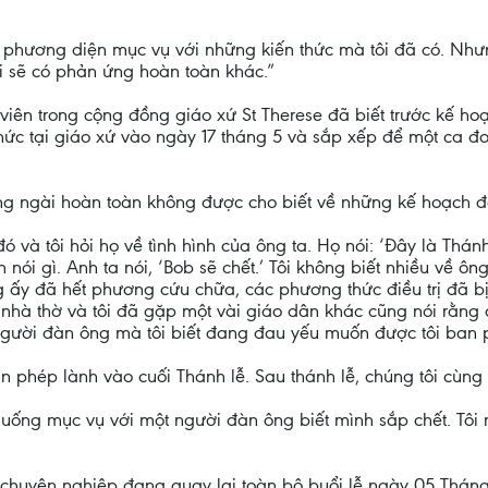
về phương diện mục vụ với những kiến thức mà tôi đã có. Nhưn
ôi sẽ có phản ứng hoàn toàn khác.”
ên trong cộng đồng giáo xứ St Therese đã biết trước kế hoạc
ức tại giáo xứ vào ngày 17 tháng 5 và sắp xếp để một ca đoàn
ằng ngài hoàn toàn không được cho biết về những kế hoạch 
 và tôi hỏi họ về tình hình của ông ta. Họ nói: ‘Đây là Thánh 
n nói gì. Anh ta nói, ‘Bob sẽ chết.’ Tôi không biết nhiều về ông
ng ấy đã hết phương cứu chữa, các phương thức điều trị đã bị
 nhà thờ và tôi đã gặp một vài giáo dân khác cũng nói rằng
 người đàn ông mà tôi biết đang đau yếu muốn được tôi ban 
ban phép lành vào cuối Thánh lễ. Sau thánh lễ, chúng tôi cùn
h huống mục vụ với một người đàn ông biết mình sắp chết. T
 chuyên nghiệp đang quay lại toàn bộ buổi lễ ngày 05 Thán