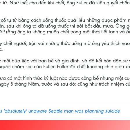
n tử. Như thế, cho đến khi chết, ông Fuller đã kiên quyết ch
đã cố tự tử bằng cách uống thuốc quá liều những dược phẩm 
iên, sau khi ông ta đã uống thuốc thì trời bắt đầu mưa. Ông 
AP rằng ông ta không muốn chết trong một thời tiết lạnh và ẩ
y chết người, trộn với những thức uống mà ông yêu thích vào ố
c.
ức một bữa tiệc với bạn bè và gia đình, và đã kết hôn dân sự
người chăm sóc của Fuller. Fuller đã chết khoảng chín giờ rưỡ
hưa có một hình thức kỷ luật nào được công bố nhưng một cu
 ngày 5 tháng Năm, trước và sau đó; cũng như trách nhiệm 
s 'absolutely' unaware Seattle man was planning suicide