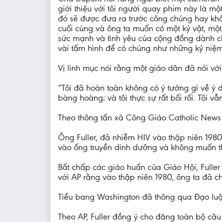
giới thiệu với tôi người quay phim này là mộ
đó sẽ được đưa ra trước công chúng hay khô
cuối cùng và ông ta muốn có một kỷ vật, một
sức mạnh và tình yêu của cộng đồng dành ch
vài tấm hình để có chúng như những kỷ niệm
Vị linh mục nói rằng một giáo dân đã nói với
“Tôi đã hoàn toàn không có ý tưởng gì về ý đ
bàng hoàng; và tôi thực sự rất bối rối. Tôi vẫ
Theo thông tấn xã Công Giáo Catholic News 
Ông Fuller, đã nhiễm HIV vào thập niên 198
vào ống truyền dinh dưỡng và không muốn th
Bất chấp các giáo huấn của Giáo Hội, Fuller
với AP rằng vào thập niên 1980, ông ta đã ch
Tiểu bang Washington đã thông qua Đạo luật
Theo AP, Fuller đồng ý cho đăng toàn bộ câu