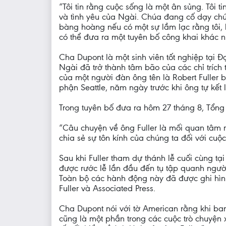
“Tôi tin rằng cuộc sống là một ân sủng. Tôi 
và tình yêu của Ngài. Chúa đang cố dạy chú
bàng hoàng nếu có một sự lầm lạc rằng tôi, 
có thể đưa ra một tuyên bố công khai khác n
Cha Dupont là một sinh viên tốt nghiệp tại Đ
Ngài đã trở thành tâm bão của các chỉ trích 
của một người đàn ông tên là Robert Fuller 
phận Seattle, năm ngày trước khi ông tự kết 
Trong tuyên bố đưa ra hôm 27 tháng 8, Tổng 
“Câu chuyện về ông Fuller là mối quan tâm
chia sẻ sự tôn kính của chúng ta đối với cuộ
Sau khi Fuller tham dự thánh lễ cuối cùng 
được rước lễ lần đầu đến tụ tập quanh người 
Toàn bộ các hành động này đã được ghi hìn
Fuller và Associated Press.
Cha Dupont nói với tờ American rằng khi ban 
cũng là một phần trong các cuộc trò chuyện x