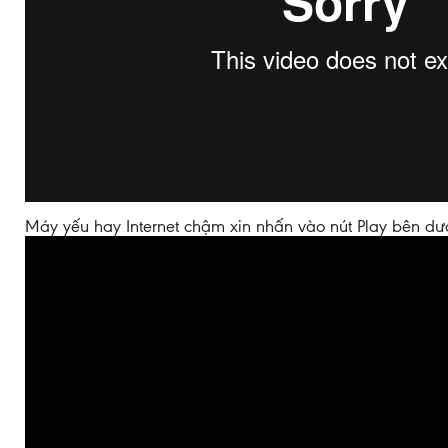
Máy yếu hay Internet chậm xin nhấn vào nút Play bên dư