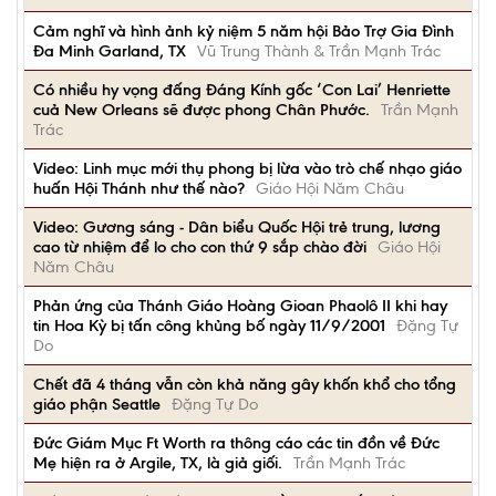
Cảm nghĩ và hình ảnh kỷ niệm 5 năm hội Bảo Trợ Gia Đình
Đa Minh Garland, TX
Vũ Trung Thành & Trần Mạnh Trác
Có nhiều hy vọng đấng Đáng Kính gốc ‘Con Lai’ Henriette
cuả New Orleans sẽ được phong Chân Phước.
Trần Mạnh
Trác
Video: Linh mục mới thụ phong bị lừa vào trò chế nhạo giáo
huấn Hội Thánh như thế nào?
Giáo Hội Năm Châu
Video: Gương sáng - Dân biểu Quốc Hội trẻ trung, lương
cao từ nhiệm để lo cho con thứ 9 sắp chào đời
Giáo Hội
Năm Châu
Phản ứng của Thánh Giáo Hoàng Gioan Phaolô II khi hay
tin Hoa Kỳ bị tấn công khủng bố ngày 11/9/2001
Đặng Tự
Do
Chết đã 4 tháng vẫn còn khả năng gây khốn khổ cho tổng
giáo phận Seattle
Đặng Tự Do
Đức Giám Mục Ft Worth ra thông cáo các tin đồn về Đức
Mẹ hiện ra ở Argile, TX, là giả giối.
Trần Mạnh Trác