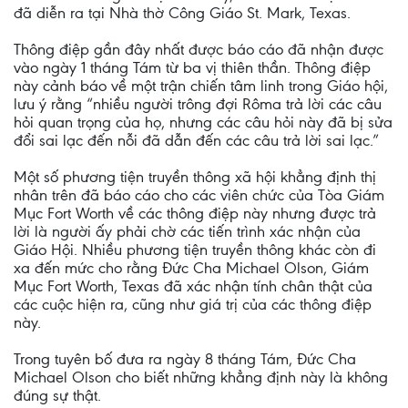
đã diễn ra tại Nhà thờ Công Giáo St. Mark, Texas.
Thông điệp gần đây nhất được báo cáo đã nhận được
vào ngày 1 tháng Tám từ ba vị thiên thần. Thông điệp
này cảnh báo về một trận chiến tâm linh trong Giáo hội,
lưu ý rằng “nhiều người trông đợi Rôma trả lời các câu
hỏi quan trọng của họ, nhưng các câu hỏi này đã bị sửa
đổi sai lạc đến nỗi đã dẫn đến các câu trả lời sai lạc.”
Một số phương tiện truyền thông xã hội khẳng định thị
nhân trên đã báo cáo cho các viên chức của Tòa Giám
Mục Fort Worth về các thông điệp này nhưng được trả
lời là người ấy phải chờ các tiến trình xác nhận của
Giáo Hội. Nhiều phương tiện truyền thông khác còn đi
xa đến mức cho rằng Đức Cha Michael Olson, Giám
Mục Fort Worth, Texas đã xác nhận tính chân thật của
các cuộc hiện ra, cũng như giá trị của các thông điệp
này.
Trong tuyên bố đưa ra ngày 8 tháng Tám, Đức Cha
Michael Olson cho biết những khẳng định này là không
đúng sự thật.