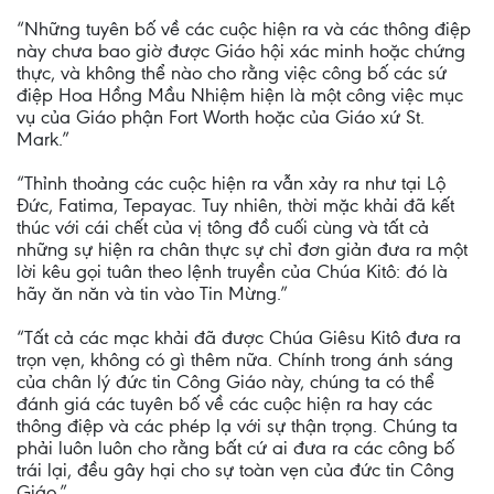
“Những tuyên bố về các cuộc hiện ra và các thông điệp
này chưa bao giờ được Giáo hội xác minh hoặc chứng
thực, và không thể nào cho rằng việc công bố các sứ
điệp Hoa Hồng Mầu Nhiệm hiện là một công việc mục
vụ của Giáo phận Fort Worth hoặc của Giáo xứ St.
Mark.”
“Thỉnh thoảng các cuộc hiện ra vẫn xảy ra như tại Lộ
Đức, Fatima, Tepayac. Tuy nhiên, thời mặc khải đã kết
thúc với cái chết của vị tông đồ cuối cùng và tất cả
những sự hiện ra chân thực sự chỉ đơn giản đưa ra một
lời kêu gọi tuân theo lệnh truyền của Chúa Kitô: đó là
hãy ăn năn và tin vào Tin Mừng.”
“Tất cả các mạc khải đã được Chúa Giêsu Kitô đưa ra
trọn vẹn, không có gì thêm nữa. Chính trong ánh sáng
của chân lý đức tin Công Giáo này, chúng ta có thể
đánh giá các tuyên bố về các cuộc hiện ra hay các
thông điệp và các phép lạ với sự thận trọng. Chúng ta
phải luôn luôn cho rằng bất cứ ai đưa ra các công bố
trái lại, đều gây hại cho sự toàn vẹn của đức tin Công
Giáo.”