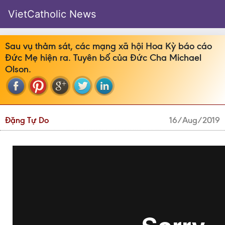
VietCatholic News
Sau vụ thảm sát, các mạng xã hội Hoa Kỳ báo cáo
Đức Mẹ hiện ra. Tuyên bố của Đức Cha Michael
Olson.
Đặng Tự Do
16/Aug/2019