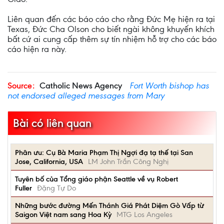
Liên quan đến các báo cáo cho rằng Đức Mẹ hiện ra tại
Texas, Đức Cha Olson cho biết ngài không khuyến khích
bất cứ ai cung cấp thêm sự tín nhiệm hỗ trợ cho các báo
cáo hiện ra này.
Source:
Catholic News Agency
Fort Worth bishop has
not endorsed alleged messages from Mary
Bài có liên quan
Phân ưu: Cụ Bà Maria Phạm Thị Ngợi đạ tạ thế tại San
Jose, California, USA
LM John Trần Công Nghị
Tuyên bố của Tổng giáo phận Seattle về vụ Robert
Fuller
Đặng Tự Do
Những bước đường Mến Thánh Giá Phát Diệm Gò Vấp từ
Saigon Việt nam sang Hoa Kỳ
MTG Los Angeles