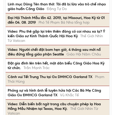
Linh mục Dòng Tên than thở: Tôi đã bị lừa vào trò chế nhạo
giáo huấn Công Giáo
Đặng Tự Do
Đại Hội Thánh Mẫu lần 42. 2019, tại Missouri, Hoa Kỳ từ 01
đến 04. 08. 2019
Phó Tế Phạm Bá Nha tổng hợp
Video: Phu thê gặp lại trên thiên đàng có coi nhau xa lạ? Ý
kiến Giáo sư Kinh Thánh Quốc Hội Hoa Kỳ
Thế Giới Nhìn
Từ Vatican
Video: Người chết đặt bom hẹn giờ, 4 tháng sau mới nổ
điêu đứng tổng giáo phận Seattle
Giáo Hội Năm Châu
Đặt gia đình lên trên hết, một dân biểu Công Giáo Hoa Kỳ
từ chức.
Trần Mạnh Trác
Cảnh vui Tết Trung Thu tại Gx DMHCG Garland TX
Phạm
Thái Hùng
Phóng sự và hình ảnh lễ tuyên hứa hội Các Bà Mẹ Công
Giáo Gx ĐMHCG Garland TX
Vũ Khắc Tế
Video: Diễn biến bất ngờ trong câu chuyện phép lạ Hoa
Hồng Mầu Nhiệm tại Texas, Hoa Kỳ.
Thế Giới Nhìn Từ
Vatican