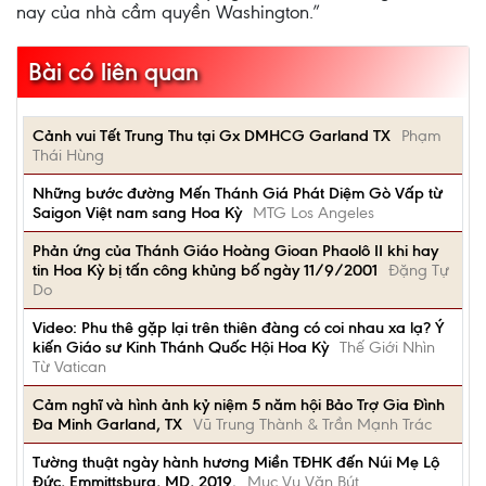
nay của nhà cầm quyền Washington.”
Bài có liên quan
Cảnh vui Tết Trung Thu tại Gx DMHCG Garland TX
Phạm
Thái Hùng
Những bước đường Mến Thánh Giá Phát Diệm Gò Vấp từ
Saigon Việt nam sang Hoa Kỳ
MTG Los Angeles
Phản ứng của Thánh Giáo Hoàng Gioan Phaolô II khi hay
tin Hoa Kỳ bị tấn công khủng bố ngày 11/9/2001
Đặng Tự
Do
Video: Phu thê gặp lại trên thiên đàng có coi nhau xa lạ? Ý
kiến Giáo sư Kinh Thánh Quốc Hội Hoa Kỳ
Thế Giới Nhìn
Từ Vatican
Cảm nghĩ và hình ảnh kỷ niệm 5 năm hội Bảo Trợ Gia Đình
Đa Minh Garland, TX
Vũ Trung Thành & Trần Mạnh Trác
Tường thuật ngày hành hương Miền TĐHK đến Núi Mẹ Lộ
Đức, Emmittsburg, MD, 2019.
Mục Vụ Văn Bút