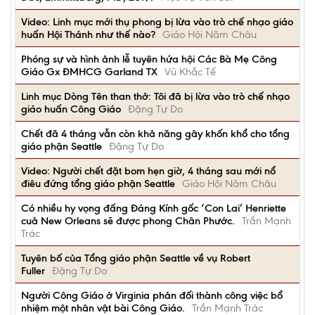
Video: Linh mục mới thụ phong bị lừa vào trò chế nhạo giáo
huấn Hội Thánh như thế nào?
Giáo Hội Năm Châu
Phóng sự và hình ảnh lễ tuyên hứa hội Các Bà Mẹ Công
Giáo Gx ĐMHCG Garland TX
Vũ Khắc Tế
Linh mục Dòng Tên than thở: Tôi đã bị lừa vào trò chế nhạo
giáo huấn Công Giáo
Đặng Tự Do
Chết đã 4 tháng vẫn còn khả năng gây khốn khổ cho tổng
giáo phận Seattle
Đặng Tự Do
Video: Người chết đặt bom hẹn giờ, 4 tháng sau mới nổ
điêu đứng tổng giáo phận Seattle
Giáo Hội Năm Châu
Có nhiều hy vọng đấng Đáng Kính gốc ‘Con Lai’ Henriette
cuả New Orleans sẽ được phong Chân Phước.
Trần Mạnh
Trác
Tuyên bố của Tổng giáo phận Seattle về vụ Robert
Fuller
Đặng Tự Do
Người Công Giáo ở Virginia phản đối thành công việc bổ
nhiệm một nhân vật bài Công Giáo.
Trần Mạnh Trác