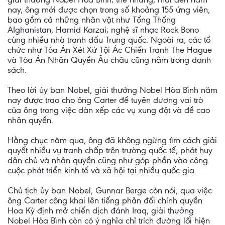
nay, ông mới được chọn trong số khoảng 155 ứng viên,
bao gồm cả những nhân vật như Tổng Thống
Afghanistan, Hamid Karzai; nghệ sĩ nhạc Rock Bono
cùng nhiều nhà tranh đấu Trung quốc. Ngoài ra, các tổ
chức như Tòa Án Xét Xử Tội Ác Chiến Tranh The Hague
và Tòa Án Nhân Quyền Âu châu cũng nằm trong danh
sách.
Theo lời ủy ban Nobel, giải thưởng Nobel Hòa Bình năm
nay được trao cho ông Carter để tuyên dương vai trò
của ông trong việc dàn xếp các vụ xung đột và đề cao
nhân quyền.
Hằng chục năm qua, ông đã không ngừng tìm cách giải
quyết nhiều vụ tranh chấp trên trường quốc tế, phát huy
dân chủ và nhân quyền cũng như góp phần vào công
cuộc phát triển kinh tế và xã hội tại nhiều quốc gia.
Chủ tịch ủy ban Nobel, Gunnar Berge còn nói, qua việc
ông Carter công khai lên tiếng phản đối chính quyền
Hoa Kỳ định mở chiến dịch đánh Iraq, giải thưởng
Nobel Hòa Bình còn có ý nghĩa chỉ trích đường lối hiện