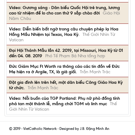
Video: Gương sáng - Dân biểu Quốc Hội trẻ trung, lương
cao từ nhiệm để lo cho con thứ 9 sắp chào đời
Giáo Hội
Năm Châu
Video: Diễn biến bất ngờ trong câu chuyện phép lạ Hoa
Hồng Mầu Nhiệm tại Texas, Hoa Kỳ.
Thế Giới Nhìn Từ
Vatican
Đại Hội Thánh Mẫu lần 42. 2019, tại Missouri, Hoa Kỳ từ 01
đến 04. 08. 2019
Phó Tế Phạm Bá Nha tổng hợp
Đức Giám Mục Ft Worth ra thông cáo các tin đồn về Đức
Mẹ hiện ra ở Argile, TX, là giả giối.
Trần Mạnh Trác
Đặt gia đình lên trên hết, một dân biểu Công Giáo Hoa Kỳ
từ chức.
Trần Mạnh Trác
Video: Nỗi buồn của TGP Portland: Phụ nữ phò đồng tính
phá tan một thánh lễ, mắng chửi TGM và linh mục
Thế
Giới Nhìn Từ Vatican
© 2019 - VietCatholic Network - Designed by J.B. Đặng Minh An