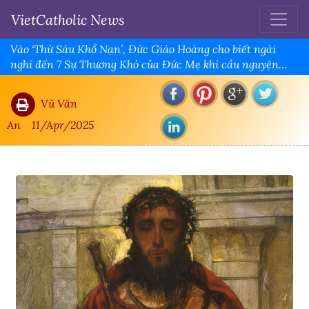
VietCatholic News
Vào ‘Thứ Sáu Khổ Nạn’, Đức Giáo Hoàng cho biết ngài
nghĩ đến 7 Sự Thương Khó của Đức Mẹ khi cầu nguyện
Kinh Truyền Tin buổi tối
Vũ Văn
An
11/Apr/2025