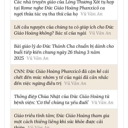
Các nhà truyền giáo của Lòng Thương Xót tụ họp
tại Rome nghe Đức Giáo Hoàng Phanxicô ca
ngợi thừa tác vụ tha thứ của họ
Vũ Văn An
Lời cầu nguyện của chúng ta có giúp ích cho Đức
Giáo Hoàng không? Bác sĩ của ngài
Vũ Văn An
Bài giáo lý do Đức Thánh Cha chuẩn bị dành cho
buổi tiếp kiến chung ngày 26 tháng 3 năm
2025
Vũ Văn An
CNN: Đức Giáo Hoàng Phanxicô đã cận kề cái
chết đến mức nhóm y tế của ngài đã cân nhắc
đến việc ngừng điều trị
Vũ Văn An
Thông điệp Chúa Nhật của Đức Giáo Hoàng từ
bệnh viện: ‘Cơ thể chúng ta yếu đuối’
Vũ Văn An
Giáo triều tĩnh tâm; Đức Giáo Hoàng tham gia
một cách thiêng liêng khi sức khỏe được cải
thiện
Vũ Văn An