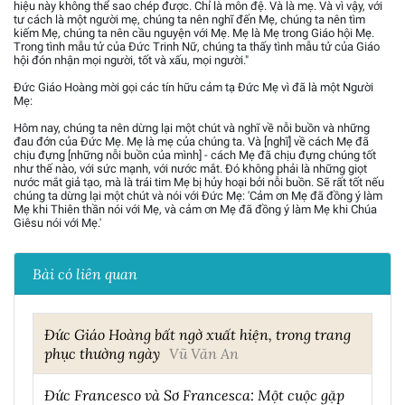
hiệu này không thể sao chép được. Chỉ là môn đệ. Và là mẹ. Và vì vậy, với
tư cách là một người mẹ, chúng ta nên nghĩ đến Mẹ, chúng ta nên tìm
kiếm Mẹ, chúng ta nên cầu nguyện với Mẹ. Mẹ là Mẹ trong Giáo hội Mẹ.
Trong tình mẫu tử của Đức Trinh Nữ, chúng ta thấy tình mẫu tử của Giáo
hội đón nhận mọi người, tốt và xấu, mọi người."
Đức Giáo Hoàng mời gọi các tín hữu cảm tạ Đức Mẹ vì đã là một Người
Mẹ:
Hôm nay, chúng ta nên dừng lại một chút và nghĩ về nỗi buồn và những
đau đớn của Đức Mẹ. Mẹ là mẹ của chúng ta. Và [nghĩ] về cách Mẹ đã
chịu đựng [những nỗi buồn của mình] - cách Mẹ đã chịu đựng chúng tốt
như thế nào, với sức mạnh, với nước mắt. Đó không phải là những giọt
nước mắt giả tạo, mà là trái tim Mẹ bị hủy hoại bởi nỗi buồn. Sẽ rất tốt nếu
chúng ta dừng lại một chút và nói với Đức Mẹ: 'Cảm ơn Mẹ đã đồng ý làm
Mẹ khi Thiên thần nói với Mẹ, và cảm ơn Mẹ đã đồng ý làm Mẹ khi Chúa
Giêsu nói với Mẹ.'
Bài có liên quan
Đức Giáo Hoàng bất ngờ xuất hiện, trong trang
phục thường ngày
Vũ Văn An
Đức Francesco và Sơ Francesca: Một cuộc gặp