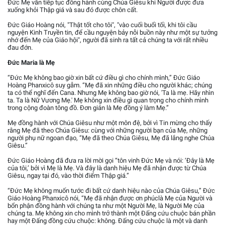
Đức Mẹ vẫn tiếp tục đồng hành cùng Chúa Giêsu khi Người được đưa
xuống khỏi Thập giá và sau đó được chôn cất.
Đức Giáo Hoàng nói, "Thật tốt cho tôi", "vào cuối buổi tối, khi tôi cầu
nguyện Kinh Truyền tin, để cầu nguyện bảy nỗi buồn này như một sự tưởng
nhớ đến Mẹ của Giáo hội", người đã sinh ra tất cả chúng ta với rất nhiều
đau đớn.
Đức Maria là Mẹ
“Đức Mẹ không bao giờ xin bất cứ điều gì cho chính mình,” Đức Giáo
Hoàng Phanxicô suy gẫm. “Mẹ đã xin những điều cho người khác; chúng
ta có thể nghĩ đến Cana. Nhưng Mẹ không bao giờ nói, 'Ta là mẹ. Hãy nhìn
ta. Ta là Nữ Vương Mẹ.' Mẹ không xin điều gì quan trọng cho chính mình
trong cộng đoàn tông đồ. Đơn giản là Mẹ đồng ý làm Mẹ.”
Mẹ đồng hành với Chúa Giêsu như một môn đệ, bởi vì Tin mừng cho thấy
rằng Mẹ đã theo Chúa Giêsu: cùng với những người bạn của Mẹ, những
người phụ nữ ngoan đạo, “Mẹ đã theo Chúa Giêsu, Mẹ đã lắng nghe Chúa
Giêsu.”
Đức Giáo Hoàng đã đưa ra lời mời gọi “tôn vinh Đức Mẹ và nói: ‘Đây là Mẹ
của tôi,’ bởi vì Mẹ là Mẹ. Và đây là danh hiệu Mẹ đã nhận được từ Chúa
Giêsu, ngay tại đó, vào thời điểm Thập giá.”
“Đức Mẹ không muốn tước đi bất cứ danh hiệu nào của Chúa Giêsu,” Đức
Giáo Hoàng Phanxicô nói, “Mẹ đã nhận được ơn phúclà Mẹ của Người và
bổn phận đồng hành với chúng ta như một Người Mẹ, là Người Mẹ của
chúng ta. Mẹ không xin cho mình trở thành một Đấng cứu chuộc bán phần
hay một Đấng đồng cứu chuộc: không. Đấng cứu chuộc là một và danh