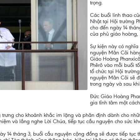
trọng.
Các buổi linh thao c
Nhật tại Hội trường Ph
cho đến ngày 14 tháng
của phủ giáo hoàng, 
Sự kiện này có nghĩa 
nguyện Mân Côi hàng
Giáo Hoàng Phanxicô
Phêrô vào mỗi buổi tố
tổ chức tại Hội trườn
nguyện Mân Côi sẽ đư
trong ngày và sau kh
Đức Giáo Hoàng Phanx
gia tĩnh tâm một cách
g trưng cho khoảnh khắc im lặng và phân định dành cho nh
niệm và lắng nghe Lời Chúa, tiếp tục cầu nguyện cho sức khỏ
gày 14 tháng 3, buổi cầu nguyện cộng đồng sẽ được tiếp tục 