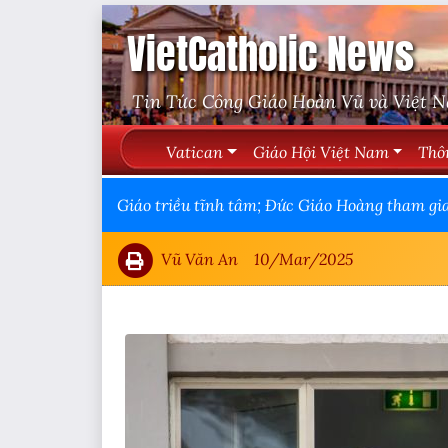
VietCatholic News
Tin Tức Công Giáo Hoàn Vũ và Việt 
Vatican
Giáo Hội Việt Nam
Thô
Giáo triều tĩnh tâm; Đức Giáo Hoàng tham gia 
Vũ Văn An
10/Mar/2025