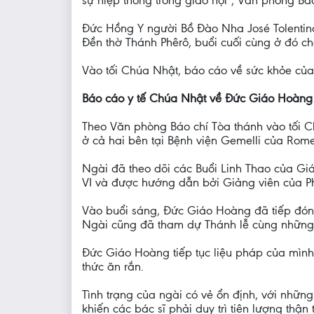
sự hiệp thông trong giáo hội", Văn phòng Báo
Đức Hồng Y người Bồ Đào Nha José Tolentino
Đền thờ Thánh Phêrô, buổi cuối cùng ở đó cho
Vào tối Chúa Nhật, báo cáo về sức khỏe của
Báo cáo y tế Chúa Nhật về Đức Giáo Hoàng
Theo Văn phòng Báo chí Tòa thánh vào tối C
ở cả hai bên tại Bệnh viện Gemelli của Rome
Ngài đã theo dõi các Buổi Linh Thao của Giá
VI và được hướng dẫn bởi Giảng viên của P
Vào buổi sáng, Đức Giáo Hoàng đã tiếp đón
Ngài cũng đã tham dự Thánh lễ cùng những 
Đức Giáo Hoàng tiếp tục liệu pháp của mình
thức ăn rắn.
Tình trạng của ngài có vẻ ổn định, với những 
khiến các bác sĩ phải duy trì tiên lượng thận 