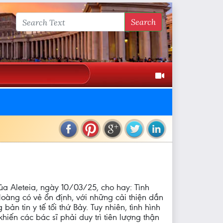
Search
ủa Aleteia, ngày 10/03/25, cho hay: Tình
oàng có vẻ ổn định, với những cải thiện dần
bản tin y tế tối thứ Bảy. Tuy nhiên, tình hình
hiến các bác sĩ phải duy trì tiên lượng thận