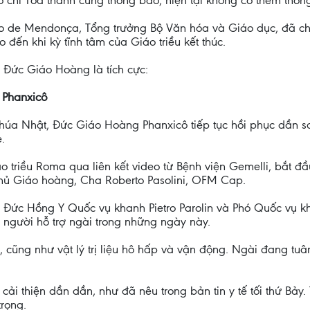
 chí Tòa thánh cũng thông báo, hiện tại không có thêm thông t
 de Mendonça, Tổng trưởng Bộ Văn hóa và Giáo dục, đã chủ 
 đến khi kỳ tĩnh tâm của Giáo triều kết thúc.
 Đức Giáo Hoàng là tích cực:
 Phanxicô
húa Nhật, Đức Giáo Hoàng Phanxicô tiếp tục hồi phục dần s
.
o triều Roma qua liên kết video từ Bệnh viện Gemelli, bắt đ
hủ Giáo hoàng, Cha Roberto Pasolini, OFM Cap.
 Đức Hồng Y Quốc vụ khanh Pietro Parolin và Phó Quốc vụ k
người hỗ trợ ngài trong những ngày này.
, cũng như vật lý trị liệu hô hấp và vận động. Ngài đang tu
cải thiện dần dần, như đã nêu trong bản tin y tế tối thứ Bảy.
trọng.