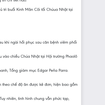
in chi tiết nào.
trì buổi Kinh Mân Côi tối Chúua Nhật tại
au khi ngài hồi phục sau căn bệnh viêm phổi
ầu vào chiều Chúa Nhật tại Hội trường Phaolô
hanh, Tổng giám mục Edgar Peña Parra.
ân theo chế độ ăn được kê đơn, hiện bao gồm
 Tuy nhiên, tình hình chung vẫn phức tạp,