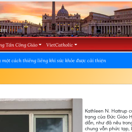
Nam
ng Tấn Công Giáo
VietCatholic
một cách thiêng liêng khi sức khỏe được cải thiện
Kathleen N. Hattrup c
trạng của Đức Giáo H
dần, như đã nêu trong 
chung vẫn phức tạp, k