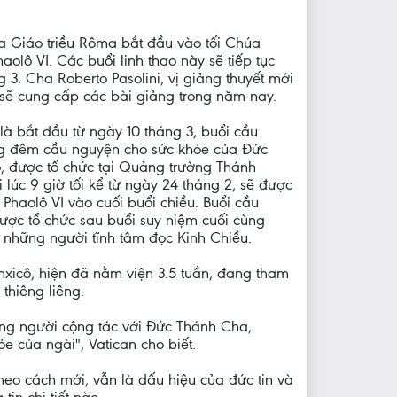
ủa Giáo triều Rôma bắt đầu vào tối Chúa
aolô VI. Các buổi linh thao này sẽ tiếp tục
 3. Cha Roberto Pasolini, vị giảng thuyết mới
sẽ cung cấp các bài giảng trong năm nay.
là bắt đầu từ ngày 10 tháng 3, buổi cầu
 đêm cầu nguyện cho sức khỏe của Đức
, được tổ chức tại Quảng trường Thánh
i lúc 9 giờ tối kể từ ngày 24 tháng 2, sẽ được
g Phaolô VI vào cuối buổi chiều. Buổi cầu
ợc tổ chức sau buổi suy niệm cuối cùng
i những người tĩnh tâm đọc Kinh Chiều.
icô, hiện đã nằm viện 3.5 tuần, đang tham
 thiêng liêng.
ững người cộng tác với Đức Thánh Cha,
e của ngài", Vatican cho biết.
theo cách mới, vẫn là dấu hiệu của đức tin và