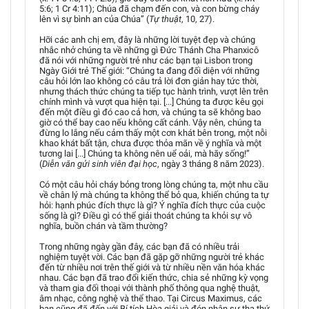
5:6; 1 Cr 4:11); Chúa đã chạm đến con, và con bừng cháy
lên vì sự bình an của Chúa” (
Tự thuật
, 10, 27).
Hỡi các anh chị em, đây là những lời tuyệt đẹp và chúng
nhắc nhở chúng ta về những gì Đức Thánh Cha Phanxicô
đã nói với những người trẻ như các bạn tại Lisbon trong
Ngày Giới trẻ Thế giới: “Chúng ta đang đối diện với những
câu hỏi lớn lao không có câu trả lời đơn giản hay tức thời,
nhưng thách thức chúng ta tiếp tục hành trình, vượt lên trên
chính mình và vượt qua hiện tại. [...] Chúng ta được kêu gọi
đến một điều gì đó cao cả hơn, và chúng ta sẽ không bao
giờ có thể bay cao nếu không cất cánh. Vậy nên, chúng ta
đừng lo lắng nếu cảm thấy một cơn khát bên trong, một nỗi
khao khát bất tận, chưa được thỏa mãn về ý nghĩa và một
tương lai [...] Chúng ta không nên uể oải, mà hãy sống!”
(
Diễn văn gửi sinh viên đại học
, ngày 3 tháng 8 năm 2023).
Có một câu hỏi cháy bỏng trong lòng chúng ta, một nhu cầu
về chân lý mà chúng ta không thể bỏ qua, khiến chúng ta tự
hỏi: hạnh phúc đích thực là gì? Ý nghĩa đích thực của cuộc
sống là gì? Điều gì có thể giải thoát chúng ta khỏi sự vô
nghĩa, buồn chán và tầm thường?
Trong những ngày gần đây, các bạn đã có nhiều trải
nghiệm tuyệt vời. Các bạn đã gặp gỡ những người trẻ khác
đến từ nhiều nơi trên thế giới và từ nhiều nền văn hóa khác
nhau. Các bạn đã trao đổi kiến thức, chia sẻ những kỳ vọng
và tham gia đối thoại với thành phố thông qua nghệ thuật,
âm nhạc, công nghệ và thể thao. Tại Circus Maximus, các
bạn cũng đã đến với Bí tích Hòa giải và đón nhận sự tha thứ