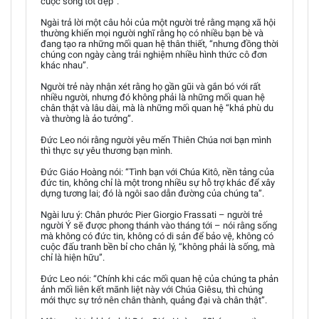
cuộc sống tốt đẹp”.
Ngài trả lời một câu hỏi của một người trẻ rằng mạng xã hội
thường khiến mọi người nghĩ rằng họ có nhiều bạn bè và
đang tạo ra những mối quan hệ thân thiết, “nhưng đồng thời
chúng con ngày càng trải nghiệm nhiều hình thức cô đơn
khác nhau”.
Người trẻ này nhận xét rằng họ gần gũi và gắn bó với rất
nhiều người, nhưng đó không phải là những mối quan hệ
chân thật và lâu dài, mà là những mối quan hệ “khá phù du
và thường là ảo tưởng”.
Đức Leo nói rằng người yêu mến Thiên Chúa nơi bạn mình
thì thực sự yêu thương bạn mình.
Đức Giáo Hoàng nói: “Tình bạn với Chúa Kitô, nền tảng của
đức tin, không chỉ là một trong nhiều sự hỗ trợ khác để xây
dựng tương lai; đó là ngôi sao dẫn đường của chúng ta”.
Ngài lưu ý: Chân phước Pier Giorgio Frassati – người trẻ
người Ý sẽ được phong thánh vào tháng tới – nói rằng sống
mà không có đức tin, không có di sản để bảo vệ, không có
cuộc đấu tranh bền bỉ cho chân lý, “không phải là sống, mà
chỉ là hiện hữu”.
Đức Leo nói: “Chính khi các mối quan hệ của chúng ta phản
ảnh mối liên kết mãnh liệt này với Chúa Giêsu, thì chúng
mới thực sự trở nên chân thành, quảng đại và chân thật”.