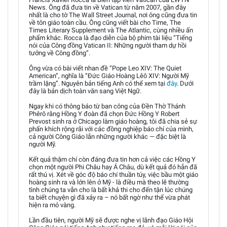
News. Ông đã đưa tin về Vatican từ năm 2007, gần đây
nhất là cho tờ The Wall Street Journal, nơi ông cũng đưa tin
về tôn giáo toàn cầu. Ông cũng viết bài cho Time, The
Times Literary Supplement và The Atlantic, cùng nhiều ấn
phẩm khác. Rocca là đạo diễn của bộ phim tài liệu “Tiếng
nói của Công đồng Vatican II: Những người tham dự hồi
tưởng về Công đồng”.
Ông vừa có bài viết nhan đề “Pope Leo XIV: The Quiet
American”, nghĩa là “Đức Giáo Hoàng Lêô XIV: Người Mỹ
trầm lặng”. Nguyên bản tiếng Anh có thể xem tại
đây
. Dưới
đây là bản dịch toàn văn sang Việt Ngữ.
Ngay khi có thông báo từ ban công của Đền Thờ Thánh
Phêrô rằng Hồng Y đoàn đã chọn Đức Hồng Y Robert
Prevost sinh ra ở Chicago làm giáo hoàng, tôi đã chia sẻ sự
phấn khích rộng rãi với các đồng nghiệp báo chí của mình,
cả người Công Giáo lẫn những người khác — đặc biệt là
người Mỹ.
Kết quả thậm chí còn đáng đưa tin hơn cả việc các Hồng Y
chọn một người Phi Châu hay Á Châu, dù kết quả đó hẳn đã
rất thú vị. Xét về góc độ báo chí thuần túy, việc bầu một giáo
hoàng sinh ra và lớn lên ở Mỹ - là điều mà theo lẽ thường
tình chúng ta vẫn cho là bất khả thi cho đến tận lúc chúng
ta biết chuyện gì đã xảy ra – nó bất ngờ như thể vừa phát
hiện ra mỏ vàng.
Lần đầu tiên, người Mỹ sẽ được nghe vị lãnh đạo Giáo Hội