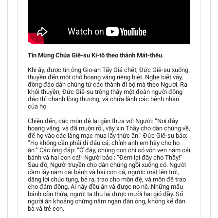
Tin Mừng Chúa Giê-su Ki-tô theo thánh Mát-thêu.
Khi ấy, được tin ông Gio-an Tẩy Giả chết, Đức Giê-su xuống
thuyền đến một chỗ hoang vắng riêng biệt. Nghe biết vậy,
đông đảo dân chúng từ các thành đi bộ mà theo Người. Ra
khỏi thuyền, Đức Giê-su trông thấy một đoàn người đông
đảo thì chạnh lòng thương, và chữa lành các bệnh nhân
của họ.
Chiều đến, các môn đệ lại gần thưa với Người: “Nơi đây
hoang vắng, và đã muộn rồi, vậy xin Thầy cho dân chúng về,
để họ vào các làng mạc mua lấy thức ăn.” Đức Giê-su bảo:
“Họ không cần phải đi đâu cả, chính anh em hãy cho họ
ăn.” Các ông đáp: “Ở đây, chúng con chỉ có vỏn vẹn năm cái
bánh và hai con cá!” Người bảo : “Đem lại đây cho Thầy!”
Sau đó, Người truyền cho dân chúng ngồi xuống cỏ. Người
cầm lấy năm cái bánh và hai con cá, ngước mắt lên trời,
dâng lời chúc tụng, bẻ ra, trao cho môn đệ, và môn đệ trao
cho đám đông. Ai nấy đều ăn và được no nê. Những mẩu
bánh còn thừa, người ta thu lại được mười hai giỏ đầy. Số
người ăn khoảng chừng năm ngàn đàn ông, không kể đàn
bà và trẻ con.