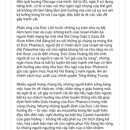
đến quê hương Chicago của mình. Kể từ đó, ngài ít sử dụng
tiếng Anh, có lẽ vì việc nói thứ ngôn ngữ chung của thế giới
sẽ không chỉ làm tăng tầm ảnh hưởng mà còn cả sự soi xét
kỹ lưỡng trong lời nói của ngài, đặc biệt là về các vấn đề
gây tranh cãi.
Phản ứng của Đức Lêô trước những sự kiện như vụ Mỹ
ném bom Iran và cuộc không kích của Israel khiến ba
người thiệt mạng tại một nhà thờ Công Giáo ở Gaza đã
được kiềm chế đáng kể so với những gì chúng ta mong đợi
từ Đức Phanxicô, người đã ví chiến dịch của Israel tại vùng
đất Palestine này với chủ nghĩa khủng bố và cho rằng nó có
thể được coi là diệt chủng. Đức Giáo Hoàng đã tôn vinh
người di cư và người tị nạn là “sứ giả của hy vọng”, nhưng
ngài chưa đưa ra bất kỳ tuyên bố nào mạnh mẽ hay có tầm
ảnh hưởng sâu rộng như bức thư ngỏ của Đức Phanxicô
gửi các giám mục Hoa Kỳ hồi tháng 2 năm ngoái, lên án
chính sách trục xuất của chính quyền Tổng thống Trump.
Nhiều người trong chúng tôi, những người kiếm sống bằng
việc loan tin về Vatican, chắc chắn rằng vị giáo hoàng mới,
dù ngài là ai, sẽ gây ra tranh cãi dữ dội nếu ngài đảo ngược
bất kỳ sự chệch hướng nào khỏi truyền thống vốn đã giúp
định hình triều Giáo Hoàng của Đức Phanxicô trong mắt
công chúng. Nhưng những quyết định của Đức Lêô theo
hướng đó — từ việc mặc áo mozzetta trong lần xuất hiện
đầu tiên đến việc nghỉ dưỡng tại biệt thự Castel Gandolfo
của giáo hoàng — không hề vấp phải sự chỉ trích đáng kể
nào, hay cảnh báo nào về chủ nghĩa phục hồi đang lan rộng,
từ những người ngưỡng mộ cấp tiến của vị tiền nhiệm.