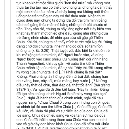
tục khao khát một điều gì đó “hơn thế nữa” mà không một
thực tại thụ tạo nào có thể cho chúng ta; chúng ta cảm thấy
một cơn khát sâu thẳm và cháy bỏng mà không một thức
uống nào trên thế gian này có thể thỏa mãn. Nhận thức
được điều này, chúng ta đừng lừa dối trái tim mình bằng
cách cố gắng thỏa mãn nó bằng những thứ bắt chước rẻ
tiền! Thay vào đó, chúng ta hãy lắng nghe nó! Hãy biến cơn
khát này thành một chiếc ghế đẩu, giống như những đứa
trẻ đứng nhón chân, để nhìn qua cửa sổ gặp gỡ Thiên
Chúa. Khi đó, chúng ta sẽ thấy mình trước mặt Người, Đấng
đang chờ đợi chúng ta, nhẹ nhàng gõ cửa sổ tâm hồn
chúng ta (x.
Kh
3:20). Thật tuyệt vời, đặc biệt là khi còn trẻ,
khi mở rộng trái tim mình, để Người bước vào, và cùng
Người bước vào cuộc phiêu lưu hướng đến cõi vĩnh hằng.
Thánh Augustinô, khi suy gẫm về cuộc tìm kiếm Thiên
Chúa mãnh liệt của mình, đã tự hỏi: “Vậy thì đối tượng niềm
hy vọng của chúng ta là gì [...]? Phải chăng là trái đất?
Không. Phải chăng là những gì đến từ trái đất, chẳng hạn
như vàng, bạc, cây cối, mùa màng, hay nước [...]? Những
điều này thật dễ chịu, thật đẹp đẽ, thật tốt lành” (
Bài giảng
313/F, 3). Và ngài đã đi đến kết luận: “Hãy tìm kiếm Đấng
đã tạo nên chúng, chính Người là niềm hy vọng của bạn”
(ibid.). Nghĩ về hành trình của chính mình, ngài đã cầu
nguyện rằng: “Chúa [Chúa] ở trong con, nhưng con ở ngoài,
và chính tại đó con tìm kiếm Chúa […] Chúa đã gọi, Chúa đã
kêu lớn, và Chúa đã phá vỡ sự điếc lác của con. Chúa đã
lóe sáng, Chúa đã chiếu sáng và xóa tan sự mù lòa của
con. Chúa đã thổi hương thơm của Chúa vào con; con hít
vào và giờ đây con khao khát Chúa. Con đã nếm trải Chúa
(x.
Tv
34:8; 1 Pr 2:3), giờ đây con đói khát hơn nữa (x.
Mt