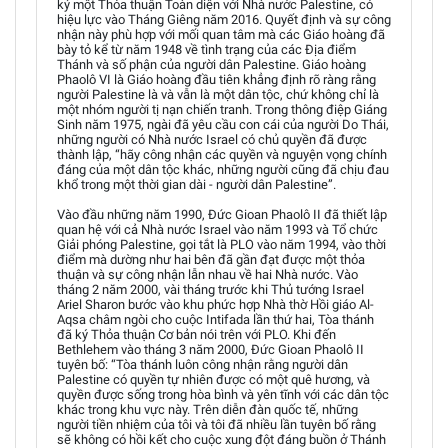
ký một Thỏa thuận Toàn diện với Nhà nước Palestine, có
hiệu lực vào Tháng Giêng năm 2016. Quyết định và sự công
nhận này phù hợp với mối quan tâm mà các Giáo hoàng đã
bày tỏ kể từ năm 1948 về tình trạng của các Địa điểm
Thánh và số phận của người dân Palestine. Giáo hoàng
Phaolô VI là Giáo hoàng đầu tiên khẳng định rõ ràng rằng
người Palestine là và vẫn là một dân tộc, chứ không chỉ là
một nhóm người tị nạn chiến tranh. Trong thông điệp Giáng
Sinh năm 1975, ngài đã yêu cầu con cái của người Do Thái,
những người có Nhà nước Israel có chủ quyền đã được
thành lập, “hãy công nhận các quyền và nguyện vọng chính
đáng của một dân tộc khác, những người cũng đã chịu đau
khổ trong một thời gian dài - người dân Palestine”.
Vào đầu những năm 1990, Đức Gioan Phaolô II đã thiết lập
quan hệ với cả Nhà nước Israel vào năm 1993 và Tổ chức
Giải phóng Palestine, gọi tắt là PLO vào năm 1994, vào thời
điểm mà dường như hai bên đã gần đạt được một thỏa
thuận và sự công nhận lẫn nhau về hai Nhà nước. Vào
tháng 2 năm 2000, vài tháng trước khi Thủ tướng Israel
Ariel Sharon bước vào khu phức hợp Nhà thờ Hồi giáo Al-
Aqsa châm ngòi cho cuộc Intifada lần thứ hai, Tòa thánh
đã ký Thỏa thuận Cơ bản nói trên với PLO. Khi đến
Bethlehem vào tháng 3 năm 2000, Đức Gioan Phaolô II
tuyên bố: “Tòa thánh luôn công nhận rằng người dân
Palestine có quyền tự nhiên được có một quê hương, và
quyền được sống trong hòa bình và yên tĩnh với các dân tộc
khác trong khu vực này. Trên diễn đàn quốc tế, những
người tiền nhiệm của tôi và tôi đã nhiều lần tuyên bố rằng
sẽ không có hồi kết cho cuộc xung đột đáng buồn ở Thánh