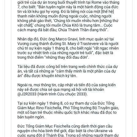
giới trẻ của dự án trong buổi thuyết trình tại Rome vào tháng
7, cho biết: “Bản tuyên ngôn này là một hành động của đức
tin và lời kêu gọi hy vọng. Đó là tiếng nói của một [thế hệ]
thanh niên không muốn đứng ngoài cuộc, những người
không phải gào thét, ‘Chúng tôi muốn nhiều hơn [những thứ
vật chất],’ chúng tôi muốn Chúa Kitô là trung tâm... Cuộc
cách mạng đã bắt đầu; Chúa Thánh Thần đang thổi”.
Nhân dịp đó, Đức ông Marco Gnavi, linh mục quản xứ tại
Vương cung thánh đường St. Mary ở Trastevere và là người
chủ trì sự kiện ngày 1 tháng 8, cho biết ngài “rất ngạc nhiên
trước sự nhiệt tình của những người trẻ tuổi”, đặc biệt là
trong thời điểm “những thay đổi đau đớn”.
Tài liệu đã được công bố trên trang web chính thức của dự
án, và tất cả những ai “cảm thấy mình là một phần của dự
án” đều được khuyến khích ký tên.
Ngoài ra, mọi thông tin, cập nhật và tiến độ của sáng kiến
này sẽ được chia sẻ qua mạng xã hội với tài khoản
@J2R2033 (Hành trình Cứu chuộc 2033).
Tại sự kiện ngày 1 tháng 8, có sự tham dự của Đức Tổng
Giám Mục Rino Fisichella, Phó Tổng trưởng Bộ Truyền giáo,
một số bạn trẻ thuộc nhiều quốc tịch khác nhau đã đọc to
bản tuyên ngôn.
Đức Tổng Giám Mục Fisichella cũng dành thời gian cầu
nguyện cho hòa bình thế giới, đặc biệt là cho Ukraine và
cuộc xung đột ở Thánh Địa. Trong số những người tham dự