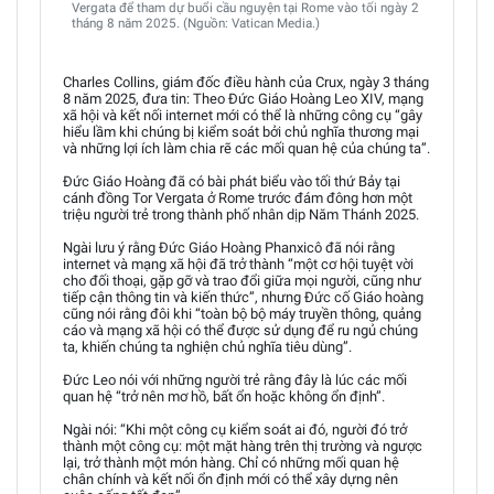
Vergata để tham dự buổi cầu nguyện tại Rome vào tối ngày 2
tháng 8 năm 2025. (Nguồn: Vatican Media.)
Charles Collins, giám đốc điều hành của Crux, ngày 3 tháng
8 năm 2025, đưa tin: Theo Đức Giáo Hoàng Leo XIV, mạng
xã hội và kết nối internet mới có thể là những công cụ “gây
hiểu lầm khi chúng bị kiểm soát bởi chủ nghĩa thương mại
và những lợi ích làm chia rẽ các mối quan hệ của chúng ta”.
Đức Giáo Hoàng đã có bài phát biểu vào tối thứ Bảy tại
cánh đồng Tor Vergata ở Rome trước đám đông hơn một
triệu người trẻ trong thành phố nhân dịp Năm Thánh 2025.
Ngài lưu ý rằng Đức Giáo Hoàng Phanxicô đã nói rằng
internet và mạng xã hội đã trở thành “một cơ hội tuyệt vời
cho đối thoại, gặp gỡ và trao đổi giữa mọi người, cũng như
tiếp cận thông tin và kiến thức”, nhưng Đức cố Giáo hoàng
cũng nói rằng đôi khi “toàn bộ bộ máy truyền thông, quảng
cáo và mạng xã hội có thể được sử dụng để ru ngủ chúng
ta, khiến chúng ta nghiện chủ nghĩa tiêu dùng”.
Đức Leo nói với những người trẻ rằng đây là lúc các mối
quan hệ “trở nên mơ hồ, bất ổn hoặc không ổn định”.
Ngài nói: “Khi một công cụ kiểm soát ai đó, người đó trở
thành một công cụ: một mặt hàng trên thị trường và ngược
lại, trở thành một món hàng. Chỉ có những mối quan hệ
chân chính và kết nối ổn định mới có thể xây dựng nên