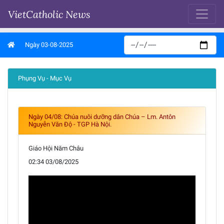
VietCatholic News
Ngày 03-08-2025
Phụng Vụ - Mục Vụ
Ngày 04/08: Chúa nuôi dưỡng dân Chúa – Lm. Antôn
Nguyễn Văn Độ - TGP Hà Nội.
Giáo Hội Năm Châu
02:34 03/08/2025