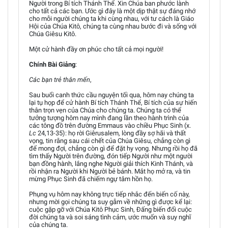
Người trong Bí tích Thánh Thể. Xin Chúa ban phước lành
cho tất cả các bạn. Ước gì đây là một dịp thật sự đáng nhớ
cho mỗi người chúng ta khi cùng nhau, với tư cách là Giáo
Hội của Chúa Kitô, chúng ta cùng nhau bước đi và sống với
Chúa Giêsu Kitô.
Một cử hành đầy ơn phúc cho tất cả mọi người!
Chính Bài Giảng
:
Các bạn trẻ thân mến
,
Sau buổi canh thức cầu nguyện tối qua, hôm nay chúng ta
lại tụ họp để cử hành Bí tích Thánh Thể, Bí tích của sự hiến
thân trọn vẹn của Chúa cho chúng ta. Chúng ta có thể
tưởng tượng hôm nay mình đang lần theo hành trình của
các tông đồ trên đường Emmaus vào chiều Phục Sinh (x.
Lc
24,13-35): họ rời Giêrusalem, lòng đầy sợ hãi và thất
vọng, tin rằng sau cái chết của Chúa Giêsu, chẳng còn gì
để mong đợi, chẳng còn gì để đặt hy vọng. Nhưng rồi họ đã
tìm thấy Người trên đường, đón tiếp Người như một người
bạn đồng hành, lắng nghe Người giải thích Kinh Thánh, và
rồi nhận ra Người khi Người bẻ bánh. Mắt họ mở ra, và tin
mừng Phục Sinh đã chiếm ngự tâm hồn họ.
Phụng vụ hôm nay không trực tiếp nhắc đến biến cố này,
nhưng mời gọi chúng ta suy gẫm về những gì được kể lại:
cuộc gặp gỡ với Chúa Kitô Phục Sinh, Đấng biến đổi cuộc
đời chúng ta và soi sáng tình cảm, ước muốn và suy nghĩ
của chúng ta.