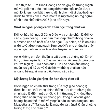
Trên thực tế, Đức Giáo Hoàng Leo đã gây ấn tượng mạnh
mẽ với giới mộ điệu thời trang đến mức ngài nhận được
một lời khen ngợi bất thường dành cho một vị giáo hoàng -
được tờ New York Times mô tả là một trong những người
sành điệu nhất năm 2025 (cho đến nay).
Vượt ra ngoài phong cách: Thần học trong chất vải
Đối với hầu hết người Công Giáo — và chắc chắn là đối với
các vị giáo hoàng — việc "ăn mặc đẹp nhất" không phải là
sứ mệnh cao cả nhất của các ngài. Tuy nhiên, có lẽ có điều
gì đó tuyệt đẹp trong cách Đức Leo XIV cho chúng ta thấy
ngôn ngữ hình ảnh của Giáo hội truyền tải thần học.
Áo lễ không chỉ đơn thuần là vật trang trí; chúng nói lên bí
tích, thẩm quyền, lịch sử và sự liên tục liền mạch giữa quá
khứ và hiện tại. Lựa chọn của Đức Leo phản ảnh mong
muốn lưu giữ ký ức về Giáo hội — không phải sự hào
nhoáng bề ngoài, mà là biểu tượng sâu sắc.
Một lượng khán giả rộng lớn hơn đang theo dõi
Có vẻ ngạc nhiên khi thời trang của một giáo hoàng lại
được báo chí thời trang chính thống đưa tin — nhưng đó
chính xác là điểm mấu chốt. Khi những người không theo
Công Giáo nhận thấy sự phong phú trong tủ áo của giáo
hoàng, họ có thể tò mò về ý nghĩa sâu xa hơn đằng sau nó.
Mozzetta là gì? Tại sao lại là màu đỏ và trắng? Khăn choàng
tượng trưng cho điều gì?