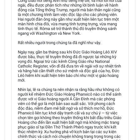
Công Giáo nói tiếng Anh như tiếng mẹ đẻ, và mỗi lời nói của
ngài, đều được phân tích như những lời bình luận về hành
động của Tổng thống Trump, người mà bản thân ngài cũng
là một chương trình làm việc độc lập cho các phóng viên.
Hai người đàn ông này gần như xuất hiện liên tục trên một
màn hình chia đôi, vừa mang tính tượng trưng, vừa mang
tính thực tế. Rôma sẽ trở thành thủ đô truyền thông sánh
ngang với Washington và New York.
Rất nhiều người trong chúng ta đã nghĩ như vậy.
Ngày nay, gần ba tháng sau khi Đức Giáo Hoàng Lêô XIV
được bầu, thực tế truyền thông đã đi ngược lại những kỳ
vọng đó. Ngoại trừ các kênh Công Giáo như National
Catholic Register, vốn dĩ đã đưa tin về ngài với sự nhiệt tình
và hăng hái cần thiết cho sứ mệnh và độc giả của họ, Đức
Lêô hiếm khi xuất hiện trên báo chí như một vị giáo hoàng
mới.
Nhìn lại, lẽ ra chúng ta nên nhận ra rằng hầu như không có
người kế nhiệm Đức Giáo Hoàng Phanxicô nào có thể sánh
được với vị Giáo hoàng người Á Căn Đình mà các phóng
viên có thể gọi là một bản sao xuất sắc. Với phong cách
độc đáo, niềm đam mê bất ngờ và sở thích mơ hồ, Đức
Phanxicô liên tục khơi dậy tranh cãi và sự chú ý — từ việc
chọn tên gọi không theo truyền thống khi bắt đầu triều Giáo
Hoàng cho đến lần xuất hiện bất ngờ mà không mặc trang
phục giáo sĩ tại Đền Thờ Thánh Phêrô ngay trước khi kết
thúc nhiệm kỳ. Xu hướng phá vỡ kịch bản tại các sự kiện
chính thức và cách nói chuyện không trang trọng trong các