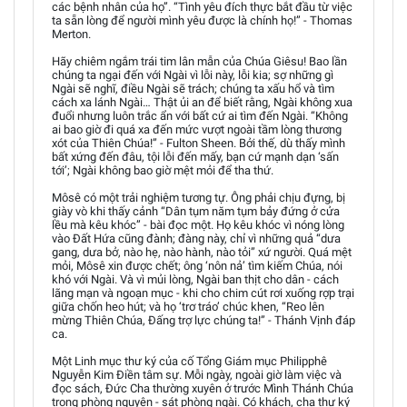
các bệnh nhân của họ”. “Tình yêu đích thực bắt đầu từ việc
ta sẵn lòng để người mình yêu được là chính họ!” - Thomas
Merton.
Hãy chiêm ngắm trái tim lân mẫn của Chúa Giêsu! Bao lần
chúng ta ngại đến với Ngài vì lỗi này, lỗi kia; sợ những gì
Ngài sẽ nghĩ, điều Ngài sẽ trách; chúng ta xấu hổ và tìm
cách xa lánh Ngài… Thật ủi an để biết rằng, Ngài không xua
đuổi nhưng luôn trắc ẩn với bất cứ ai tìm đến Ngài. “Không
ai bao giờ đi quá xa đến mức vượt ngoài tầm lòng thương
xót của Thiên Chúa!” - Fulton Sheen. Bởi thế, dù thấy mình
bất xứng đến đâu, tội lỗi đến mấy, bạn cứ mạnh dạn ‘sấn
tới’; Ngài không bao giờ mệt mỏi để tha thứ.
Môsê có một trải nghiệm tương tự. Ông phải chịu đựng, bị
giày vò khi thấy cảnh “Dân tụm năm tụm bảy đứng ở cửa
lều mà kêu khóc” - bài đọc một. Họ kêu khóc vì nóng lòng
vào Đất Hứa cũng đành; đàng này, chỉ vì những quả “dưa
gang, dưa bở, nào hẹ, nào hành, nào tỏi” xứ người. Quá mệt
mỏi, Môsê xin được chết; ông ‘nôn nả’ tìm kiếm Chúa, nói
khó với Ngài. Và vì mủi lòng, Ngài ban thịt cho dân - cách
lãng mạn và ngoạn mục - khi cho chim cút rơi xuống rợp trại
giữa chốn heo hút; và họ ‘trơ tráo’ chúc khen, “Reo lên
mừng Thiên Chúa, Đấng trợ lực chúng ta!” - Thánh Vịnh đáp
ca.
Một Linh mục thư ký của cố Tổng Giám mục Philipphê
Nguyễn Kim Điền tâm sự. Mỗi ngày, ngoài giờ làm việc và
đọc sách, Đức Cha thường xuyên ở trước Mình Thánh Chúa
trong phòng nguyện - sát phòng ngài. Có khách, cha thư ký