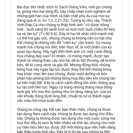
Bài đọc thứ nhất, trích từ Sách Giảng Viên, mời gọi chúng
ta, giống như hai tông đồ, hãy chấp nhận kinh nghiệm về
những giới hạn của mình và bản chất phù du của mọi sự
đang qua đi (x.
Gv
1,2; 2,21-23). Tương tự như vậy, Thánh
Vịnh Đáp Ca cho chúng ta thấy hình ảnh “cỏ được trồng
mới… buổi sáng thì xanh tươi và tươi mới; buổi chiều thì héo
úa và tàn lụi” (
Tv
90:5-6). Đây là hai lời nhắc nhở mạnh mẽ,
có thể hơi gây sốc, nhưng chúng ta không nên sợ hãi như
thể chúng là những vấn đề “cấm kỵ” cần tránh. Sự mong
manh mà chúng nói đến, trên thực tế, là một phần của kỳ
quan tạo dựng. Hãy nghĩ đến hình ảnh cỏ: một cánh đồng
hoa chẳng đẹp sao? Dĩ nhiên, cỏ mỏng manh, được tạo
thành từ những thân cây nhỏ bé, dễ bị tổn thương, dễ bị khô
héo, dễ bị cong vênh và gãy đổ. Nhưng đồng thời, những
bông hoa này ngay lập tức được thay thế bởi những bông
hoa khác mọc lên sau chúng, được nuôi dưỡng và bón
phân hào phóng bởi những bông hoa đầu tiên khi chúng tàn
lụi trên mặt đất. Đây là cách cánh đồng tồn sinh: thông qua
sự tái sinh liên tục. Ngay cả trong những tháng mùa đông
lạnh giá, khi mọi thứ dường như im lặng, năng lực của nó
vẫn khuấy động dưới lòng đất, chuẩn bị nở rộ thành ngàn
sắc màu khi mùa xuân đến.
Chúng ta cũng vậy, hỡi các bạn thân mến, chúng ta được
tạo dựng theo cách này, chúng ta được tạo dựng cho điều
này. Chúng ta không được tạo dựng cho một cuộc sống mà
mọi thứ đều bị xem là hiển nhiên và tĩnh tại, nhưng cho một
sự hiện hữu liên tục được đổi mới thông qua việc hiến dâng
bản thân trong tình yêu. Đây là lý do tại sao chúng ta liên