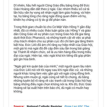
Dĩ nhiên, hầu hết người Công Giáo đều bằng lòng để Đức
Giáo Hoàng dẫn dắt theo ý ngài. Các nhóm thiểu số cả tả
lẫn hữu vẫn hy vọng sẽ nhận ngài làm giáo hoàng, và hiện
tại, họ bằng lòng cho rằng ngài đồng quan điểm với họ,
khiến họ chẳng có lý do gì để phàn nàn.
Trong thời gian chuẩn bị cho Cơ Mật Viện Hồng Y gần đây
nhất, đã có nhiều cuộc thảo luận giữa các Hồng Y và giáo
dân Công Giáo về sự phân cực trong Giáo hội đã gia tăng
dưới thời Đức Phanxicô, và những tranh cãi về việc ai phải
chịu trách nhiệm cho sự phân cực đó chỉ làm gia tăng thêm
bất hòa. Đức Lêô đã ám chỉ rằng sự hiệp nhất của Giáo hội,
một giá trị mà ngài đã đề cập đến sáu lần trong bài giảng
tại Thánh lễ nhậm chức, sẽ là ưu tiên hàng đầu trong triều
đại của ngài. Hiện tại, việc ngài khá kín tiếng đã góp phần
giữ gìn hòa bình.
“Ngài giữ kín quân bài của mình,” một người quen lâu năm
của Đức Lêô nói với tôi ngay sau khi ngài đắc cử, và những
người khác từng làm việc gần gũi với ngài cũng đồng tình.
Nhưng sớm muộn gì, ngài cũng sẽ tiết lộ chúng, dù bằng
những tuyên bố rõ ràng về các tranh cãi trong Giáo hội hay
bằng những điều ngài chọn không nói ra. Khi đó, Đức Giáo
Hoàng sẽ lại xuất hiện trên báo chí, dù ngài có muốn hay
không.
Source:
National Catholic Register
Pope Leo XIV: The