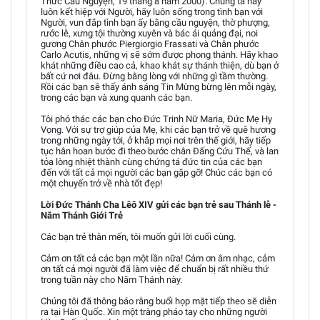
Thức Cầu Nguyện, 19 tháng 8 năm 2000). Chúng ta hãy
luôn kết hiệp với Người, hãy luôn sống trong tình bạn với
Người, vun đắp tình bạn ấy bằng cầu nguyện, thờ phượng,
rước lễ, xưng tội thường xuyên và bác ái quảng đại, noi
gương Chân phước Piergiorgio Frassati và Chân phước
Carlo Acutis, những vị sẽ sớm được phong thánh. Hãy khao
khát những điều cao cả, khao khát sự thánh thiện, dù bạn ở
bất cứ nơi đâu. Đừng bằng lòng với những gì tầm thường.
Rồi các bạn sẽ thấy ánh sáng Tin Mừng bừng lên mỗi ngày,
trong các bạn và xung quanh các bạn.
Tôi phó thác các bạn cho Đức Trinh Nữ Maria, Đức Mẹ Hy
Vọng. Với sự trợ giúp của Mẹ, khi các bạn trở về quê hương
trong những ngày tới, ở khắp mọi nơi trên thế giới, hãy tiếp
tục hân hoan bước đi theo bước chân Đấng Cứu Thế, và lan
tỏa lòng nhiệt thành cùng chứng tá đức tin của các bạn
đến với tất cả mọi người các bạn gặp gỡ! Chúc các bạn có
một chuyến trở về nhà tốt đẹp!
Lời Đức Thánh Cha Lêô XIV gửi các bạn trẻ sau Thánh lễ -
Năm Thánh Giới Trẻ
Các bạn trẻ thân mến, tôi muốn gửi lời cuối cùng.
Cảm ơn tất cả các bạn một lần nữa! Cảm ơn âm nhạc, cảm
ơn tất cả mọi người đã làm việc để chuẩn bị rất nhiều thứ
trong tuần này cho Năm Thánh này.
Chúng tôi đã thông báo rằng buổi họp mặt tiếp theo sẽ diễn
ra tại Hàn Quốc. Xin một tràng pháo tay cho những người