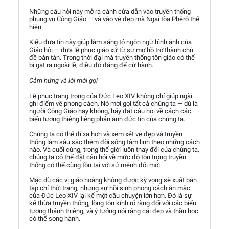
Những câu hỏi này mở ra cánh cửa dẫn vào truyền thống
phụng vụ Công Giáo — và vào vẻ đẹp mà Ngai tòa Phêrô thể
hiện.
Kiểu đưa tin này giúp làm sáng tỏ ngôn ngữ hình ảnh của
Giáo hội — đưa lễ phục giáo xứ từ sự mơ hồ trở thành chủ
đề bàn tán. Trong thời đại mà truyền thống tôn giáo có thể
bị gạt ra ngoài lề, điều đó đáng để cử hành.
Cảm hứng và lời mời gọi
Lễ phục trang trọng của Đức Leo XIV không chỉ giúp ngài
ghi điểm về phong cách. Nó mời gọi tất cả chúng ta — dù là
người Công Giáo hay không, hãy đặt câu hỏi về cách các
biểu tượng thiêng liêng phản ảnh đức tin của chúng ta.
Chúng ta có thể đi xa hơn và xem xét vẻ đẹp và truyền
thống làm sâu sắc thêm đời sống tâm linh theo những cách
nào. Và cuối cùng, trong thế giới luôn thay đổi của chúng ta,
chúng ta có thể đặt câu hỏi về mức độ tôn trọng truyền
thống có thể cùng tồn tại với sứ mệnh đổi mới.
Mặc dù các vị giáo hoàng không được kỳ vọng sẽ xuất bản
tạp chí thời trang, nhưng sự hồi sinh phong cách ăn mặc
của Đức Leo XIV lại kể một câu chuyện lớn hơn. Đó là sự
kế thừa truyền thống, lòng tôn kính rõ ràng đối với các biểu
tượng thánh thiêng, và ý tưởng nói rằng cái đẹp và thần học
có thể song hành.