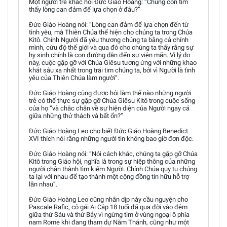
Một người trẻ khác hỏi Đức Giáo Hoàng: “Chúng con tìm
thấy lòng can đảm để lựa chọn ở đâu?”
Đức Giáo Hoàng nói: “Lòng can đảm để lựa chọn đến từ
tình yêu, mà Thiên Chúa thể hiện cho chúng ta trong Chúa
Kitô. Chính Người đã yêu thương chúng ta bằng cả chính
mình, cứu độ thế giới và qua đó cho chúng ta thấy rằng sự
hy sinh chính là con đường dẫn đến sự viên mãn. Vì lý do
này, cuộc gặp gỡ với Chúa Giêsu tương ứng với những khao
khát sâu xa nhất trong trái tim chúng ta, bởi vì Người là tình
yêu của Thiên Chúa làm người”.
Đức Giáo Hoàng cũng được hỏi làm thế nào những người
trẻ có thể thực sự gặp gỡ Chúa Giêsu Kitô trong cuộc sống
của họ “và chắc chắn về sự hiện diện của Người ngay cả
giữa những thử thách và bất ổn?”
Đức Giáo Hoàng Leo cho biết Đức Giáo Hoàng Benedict
XVI thích nói rằng những người tin không bao giờ đơn độc.
Đức Giáo Hoàng nói: “Nói cách khác, chúng ta gặp gỡ Chúa
Kitô trong Giáo hội, nghĩa là trong sự hiệp thông của những
người chân thành tìm kiếm Người. Chính Chúa quy tụ chúng
ta lại với nhau để tạo thành một cộng đồng tín hữu hỗ trợ
lẫn nhau”.
Đức Giáo Hoàng Leo cũng nhân dịp này cầu nguyện cho
Pascale Rafic, cô gái Ai Cập 18 tuổi đã qua đời vào đêm
giữa thứ Sáu và thứ Bảy vì ngừng tim ở vùng ngoại ô phía
nam Rome khi đang tham dự Năm Thánh, cũng như một