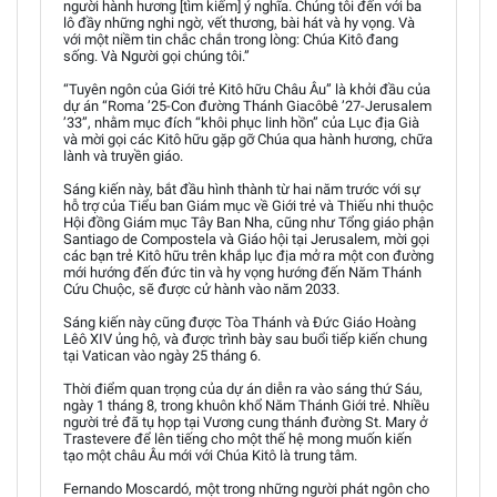
người hành hương [tìm kiếm] ý nghĩa. Chúng tôi đến với ba
lô đầy những nghi ngờ, vết thương, bài hát và hy vọng. Và
với một niềm tin chắc chắn trong lòng: Chúa Kitô đang
sống. Và Người gọi chúng tôi.”
“Tuyên ngôn của Giới trẻ Kitô hữu Châu Âu” là khởi đầu của
dự án “Roma ’25-Con đường Thánh Giacôbê ’27-Jerusalem
’33”, nhằm mục đích “khôi phục linh hồn” của Lục địa Già
và mời gọi các Kitô hữu gặp gỡ Chúa qua hành hương, chữa
lành và truyền giáo.
Sáng kiến này, bắt đầu hình thành từ hai năm trước với sự
hỗ trợ của Tiểu ban Giám mục về Giới trẻ và Thiếu nhi thuộc
Hội đồng Giám mục Tây Ban Nha, cũng như Tổng giáo phận
Santiago de Compostela và Giáo hội tại Jerusalem, mời gọi
các bạn trẻ Kitô hữu trên khắp lục địa mở ra một con đường
mới hướng đến đức tin và hy vọng hướng đến Năm Thánh
Cứu Chuộc, sẽ được cử hành vào năm 2033.
Sáng kiến này cũng được Tòa Thánh và Đức Giáo Hoàng
Lêô XIV ủng hộ, và được trình bày sau buổi tiếp kiến chung
tại Vatican vào ngày 25 tháng 6.
Thời điểm quan trọng của dự án diễn ra vào sáng thứ Sáu,
ngày 1 tháng 8, trong khuôn khổ Năm Thánh Giới trẻ. Nhiều
người trẻ đã tụ họp tại Vương cung thánh đường St. Mary ở
Trastevere để lên tiếng cho một thế hệ mong muốn kiến
tạo một châu Âu mới với Chúa Kitô là trung tâm.
Fernando Moscardó, một trong những người phát ngôn cho