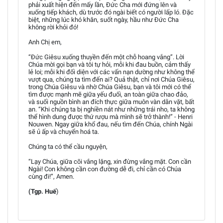
phải xuất hiện đến mấy lần, Đức Cha mới đứng lên và
xuống tiếp khách, dù trước đó ngài biết có người lấp ló. Đặc
biệt, những lúc khó khăn, suốt ngày, hầu như Đức Cha
không rời khỏi đó!
Anh Chị em,
“Đức Giêsu xuống thuyền đến một chỗ hoang vắng”. Lời
Chúa mời gọi bạn và tôi tự hỏi, mỗi khi đau buồn, cảm thấy
lẻ loi; mỗi khi đối diện với các vấn nạn dường như không thể
vượt qua, chúng ta tìm đến ai? Quả thật, chỉ nơi Chúa Giêsu,
trong Chúa Giêsu và nhờ Chúa Giêsu, bạn và tôi mới có thể
tìm được mạnh mẽ giữa yếu đuối, an toàn giữa chao đảo,
và suối nguồn bình an đích thực giữa muôn vàn dằn vặt, bất
an. “Khi chúng ta bị nghiền nát như những trái nho, ta không
thể hình dung được thứ rượu mà mình sẽ trở thành!” - Henri
Nouwen. Ngay giữa khổ đau, nếu tìm đến Chúa, chính Ngài
sẽ ủ ấp và chuyển hoá ta.
Chúng ta có thể cầu nguyện,
“Lạy Chúa, giữa cõi vắng lặng, xin đừng vắng mặt. Con cần
Ngài! Con không cần con đường dễ đi, chỉ cần có Chúa
cùng đi!”, Amen.
(Tgp. Huế
)