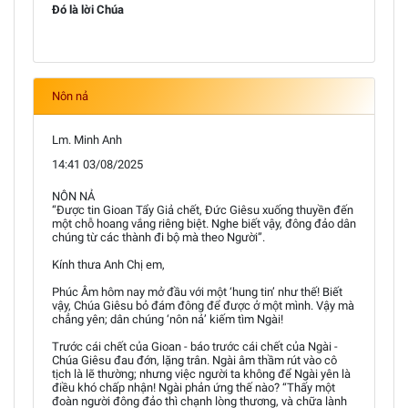
Đó là lời Chúa
Nôn nả
Lm. Minh Anh
14:41 03/08/2025
NÔN NẢ
“Được tin Gioan Tẩy Giả chết, Đức Giêsu xuống thuyền đến
một chỗ hoang vắng riêng biệt. Nghe biết vậy, đông đảo dân
chúng từ các thành đi bộ mà theo Người”.
Kính thưa Anh Chị em,
Phúc Âm hôm nay mở đầu với một ‘hung tin’ như thế! Biết
vậy, Chúa Giêsu bỏ đám đông để được ở một mình. Vậy mà
chẳng yên; dân chúng ‘nôn nả’ kiếm tìm Ngài!
Trước cái chết của Gioan - báo trước cái chết của Ngài -
Chúa Giêsu đau đớn, lặng trân. Ngài âm thầm rút vào cô
tịch là lẽ thường; nhưng việc người ta không để Ngài yên là
điều khó chấp nhận! Ngài phản ứng thế nào? “Thấy một
đoàn người đông đảo thì chạnh lòng thương, và chữa lành