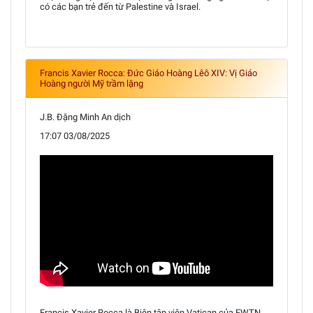
có các bạn trẻ đến từ Palestine và Israel.
Francis Xavier Rocca: Đức Giáo Hoàng Lêô XIV: Vị Giáo
Hoàng người Mỹ trầm lặng
J.B. Đặng Minh An dịch
17:07 03/08/2025
Francis Xavier Rocca là Biên tập viên Vatican của EWTN