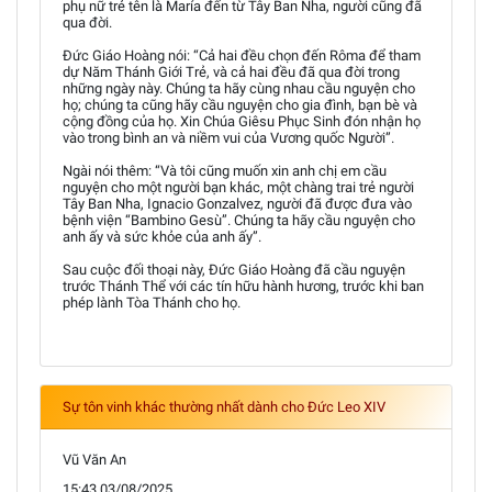
phụ nữ trẻ tên là María đến từ Tây Ban Nha, người cũng đã
qua đời.
Đức Giáo Hoàng nói: “Cả hai đều chọn đến Rôma để tham
dự Năm Thánh Giới Trẻ, và cả hai đều đã qua đời trong
những ngày này. Chúng ta hãy cùng nhau cầu nguyện cho
họ; chúng ta cũng hãy cầu nguyện cho gia đình, bạn bè và
cộng đồng của họ. Xin Chúa Giêsu Phục Sinh đón nhận họ
vào trong bình an và niềm vui của Vương quốc Người”.
Ngài nói thêm: “Và tôi cũng muốn xin anh chị em cầu
nguyện cho một người bạn khác, một chàng trai trẻ người
Tây Ban Nha, Ignacio Gonzalvez, người đã được đưa vào
bệnh viện “Bambino Gesù”. Chúng ta hãy cầu nguyện cho
anh ấy và sức khỏe của anh ấy”.
Sau cuộc đối thoại này, Đức Giáo Hoàng đã cầu nguyện
trước Thánh Thể với các tín hữu hành hương, trước khi ban
phép lành Tòa Thánh cho họ.
Sự tôn vinh khác thường nhất dành cho Đức Leo XIV
Vũ Văn An
15:43 03/08/2025