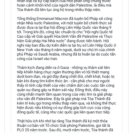
nhân loại và sự cấp bách của một phản ứng chung trước
hoàn cảnh khốn khổ của người dân Palestine, là điều mà
Tòa thánh đã liên tục ủng hộ trong nhiều thập niên.
Tổng thống Emmanuel Macron đã tuyên bố Pháp sẽ công
nhận Nhà nước Palestine, với một tuyên bố chính thức sẽ
được đưa ra tại Đại hội đồng Liên Hiệp Quốc vào tháng 9
tới. Trong khi đó, công tác chuẩn bị cho “Hội nghị Quốc tế
Cao cấp về Giải quyết Hòa bình Vấn đề Palestine và Thực
hiện Giải pháp Hai Nhà nước” đang được tiến hành. Hội
nghị này ban đầu dự kiến diễn ra tại trụ sở Liên Hiệp Quốc ở
New York vào tháng 6 năm ngoái, dưới sự chủ trì của chính
phủ Pháp và Saudi Arabia, nhưng đã bị hoãn lại do cuộc tấn
công của Israel vào Iran.
Thảm kịch đang diễn ra ở Gaza - những vụ thảm sát liên
tiếp khiến hàng chục ngàn thường dân vô tội thiệt mạng
dưới bom đạn, và giờ đây đang chết đói, chết khát, hoặc bị
bắn khi đang tìm kiếm thức ăn - cần phải cho mọi người
thấy rõ tính cấp thiết của việc chấm dứt các cuộc tấn công
quân sự đang gây ra thảm sát này. Đồng thời, điều này
cũng nhấn mạnh tầm quan trọng của việc tìm ra giải pháp
cho vấn đề Palestine. Đây là giải pháp mà Tòa Thánh đã
kiên trì kêu gọi trong nhiều thập niên qua, và không thể thực
hiện được nếu không có sự đóng góp tích cực của cộng
đồng quốc tế, cũng như các quốc gia liên quan trực tiếp.
Thật hữu ích khi nhớ lại rằng Tòa thánh đã ký một thỏa
thuận cơ bản với Tổ chức Giải phóng Palestine, gọi tắt là
PLO 25 năm trước. Sau đó, mười năm trước, Tòa thánh đã