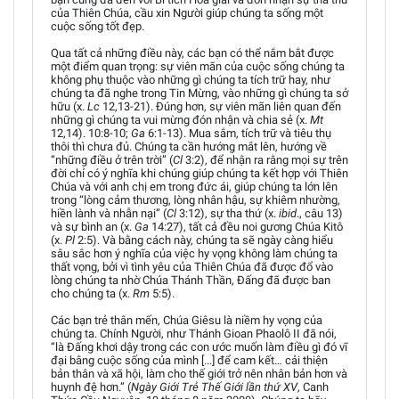
của Thiên Chúa, cầu xin Người giúp chúng ta sống một
cuộc sống tốt đẹp.
Qua tất cả những điều này, các bạn có thể nắm bắt được
một điểm quan trọng: sự viên mãn của cuộc sống chúng ta
không phụ thuộc vào những gì chúng ta tích trữ hay, như
chúng ta đã nghe trong Tin Mừng, vào những gì chúng ta sở
hữu (x.
Lc
12,13-21). Đúng hơn, sự viên mãn liên quan đến
những gì chúng ta vui mừng đón nhận và chia sẻ (x.
Mt
12,14). 10:8-10;
Ga
6:1-13). Mua sắm, tích trữ và tiêu thụ
thôi thì chưa đủ. Chúng ta cần hướng mắt lên, hướng về
“những điều ở trên trời” (
Cl
3:2), để nhận ra rằng mọi sự trên
đời chỉ có ý nghĩa khi chúng giúp chúng ta kết hợp với Thiên
Chúa và với anh chị em trong đức ái, giúp chúng ta lớn lên
trong “lòng cảm thương, lòng nhân hậu, sự khiêm nhường,
hiền lành và nhẫn nại” (
Cl
3:12), sự tha thứ (x.
ibid
., câu 13)
và sự bình an (x.
Ga
14:27), tất cả đều noi gương Chúa Kitô
(x.
Pl
2:5). Và bằng cách này, chúng ta sẽ ngày càng hiểu
sâu sắc hơn ý nghĩa của việc hy vọng không làm chúng ta
thất vọng, bởi vì tình yêu của Thiên Chúa đã được đổ vào
lòng chúng ta nhờ Chúa Thánh Thần, Đấng đã được ban
cho chúng ta (x.
Rm
5:5).
Các bạn trẻ thân mến, Chúa Giêsu là niềm hy vọng của
chúng ta. Chính Người, như Thánh Gioan Phaolô II đã nói,
“là Đấng khơi dậy trong các con ước muốn làm điều gì đó vĩ
đại bằng cuộc sống của mình [...] để cam kết… cải thiện
bản thân và xã hội, làm cho thế giới trở nên nhân bản hơn và
huynh đệ hơn.” (
Ngày Giới Trẻ Thế Giới lần thứ XV
, Canh