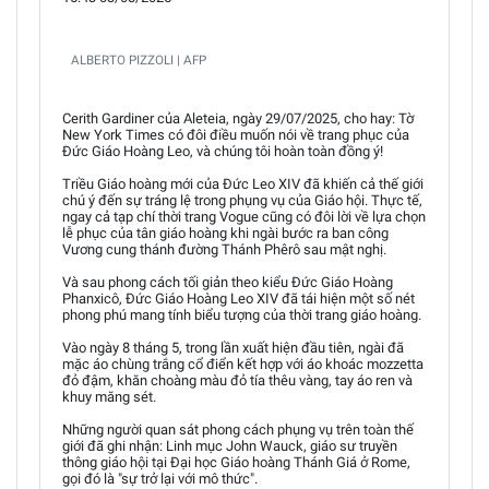
ALBERTO PIZZOLI | AFP
Cerith Gardiner của Aleteia, ngày 29/07/2025, cho hay: Tờ
New York Times có đôi điều muốn nói về trang phục của
Đức Giáo Hoàng Leo, và chúng tôi hoàn toàn đồng ý!
Triều Giáo hoàng mới của Đức Leo XIV đã khiến cả thế giới
chú ý đến sự tráng lệ trong phụng vụ của Giáo hội. Thực tế,
ngay cả tạp chí thời trang Vogue cũng có đôi lời về lựa chọn
lễ phục của tân giáo hoàng khi ngài bước ra ban công
Vương cung thánh đường Thánh Phêrô sau mật nghị.
Và sau phong cách tối giản theo kiểu Đức Giáo Hoàng
Phanxicô, Đức Giáo Hoàng Leo XIV đã tái hiện một số nét
phong phú mang tính biểu tượng của thời trang giáo hoàng.
Vào ngày 8 tháng 5, trong lần xuất hiện đầu tiên, ngài đã
mặc áo chùng trắng cổ điển kết hợp với áo khoác mozzetta
đỏ đậm, khăn choàng màu đỏ tía thêu vàng, tay áo ren và
khuy măng sét.
Những người quan sát phong cách phụng vụ trên toàn thế
giới đã ghi nhận: Linh mục John Wauck, giáo sư truyền
thông giáo hội tại Đại học Giáo hoàng Thánh Giá ở Rome,
gọi đó là "sự trở lại với mô thức".