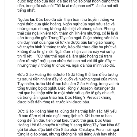
cuộc họp báo của ngài đã tạo ra vô số phát ngôn đáng trích
dẫn, trong đó câu nói “Tôi là ai mà phán xét?” là câu nói nổi
tiếng nhất.
Ngược lại, Đức Lêô đã cẩn thận tuân thủ truyền thống và
nghi thức của giáo hoàng. Ngôn ngữ của ngài sâu sắc và
chừng mực nhưng không đặc biệt về phong cách. Phong
thái của ngài khiêm tốn, thậm chí khiêm nhường, có lẽ là di
sản từ nguồn gốc Trung Tây của ngài. Cuộc phỏng vấn báo
chí duy nhất của ngài kể từ khi được bầu làm giáo hoàng,
với truyền hình Ý tháng trước, kéo dài chưa đầy ba phút và
không đưa tin gì mới. Ngài đảm nhận vai trò này với sự tự
tin rõ rệt — “Cứ như thể ngài đã làm giáo hoàng cả trăm
năm rồi vậy,” một quan chức Vatican nói với tôi gần đây —
nhưng thay vì thống trị chức vụ, ngài đã hòa mình vào đó.
Đức Giáo Hoàng Bênêđíctô 16 đã từng thử làm điều tương
tự sau vị tiền nhiệm đầy lôi cuốn và hướng ngoại của mình.
Tuy nhiên, trước khi được bầu làm Giáo Hoàng, trong vai trò
tổng trưởng bgldt bgldt, Đức Hồng Y Joseph Ratzinger đã
trải qua hai thập niên là một nhân vật quốc tế gây chia rẽ,
cả trong lẫn ngoài Giáo hội. Đức Hồng Y Prevost không
được biết đến rộng rãi trước khi được bầu.
Đức Giáo Hoàng hiện tại cũng đã hạ thấp bản sắc Mỹ, yếu
tố bảo đảm vị trí của ngài trong lịch sử. Khi bước ra ban
công để lần đầu tiên phát biểu trước thế giới, Đức Giáo
Hoàng Lêô đã chuyển từ tiếng Ý sang tiếng Tây Ban Nha để
gửi lời chào đặc biệt đến Giáo phận Chiclayo, Peru, nơi ngài
từng là giáo phận, nhưng không hề nói tiếng Anh hay nhắc