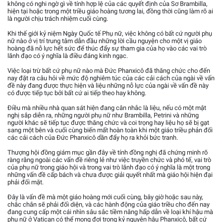
không có nghi ngờ gì về tính hợp lệ của các quyết định của Sơ Brambilla,
hiện tại hoặc trong một triều giáo hoàng tương lai, đồng thời cũng làm rõ ai
là người chịu trách nhiệm cuối cùng.
Khi thế giới kỷ niệm Ngày Quốc tế Phụ nữ, việc không có bất cứ người phụ
nữ nào ở vị trí trung tâm dẫn đầu những lời cầu nguyện cho một vị giáo
hoàng đã nỗ lực hết sức để thúc đẩy sự tham gia của họ vào các vai trò
lãnh đạo có ý nghĩa là điều đáng kinh ngạc.
Việc loại trừ bất cứ phụ nữ nào mà Đức Phanxicô đã thăng chức cho đến
nay đặt ra câu hỏi về mức độ nghiêm túc của các cải cách của ngài về vấn
đề này đang được thực hiện và liệu những nỗ lực của ngài về vấn đề này
có được tiếp tục bởi bất cứ ai tiếp theo hay không.
Điều mà nhiều nhà quan sát hiện đang cân nhắc là liệu, nếu có một mật
nghị sắp diễn ra, những người phụ nữ như Brambilla, Petrini và những
người khác sẽ tiếp tục được thăng chức và coi trọng hay liệu họ sẽ bị gạt
sang một bên và cuối cùng biến mất hoàn toàn khi một giáo triều phản đối
các cải cách của Đức Phanxicô dần đẩy họ ra khỏi bức tranh.
Thượng hội đồng giám mục gần đây về tính đồng nghị đã chứng minh rõ
ràng rằng ngoài các vấn đề riêng lẻ như việc truyền chức và phó tế, vai trò
của phụ nữ trong giáo hội và trong vai trò lãnh đạo có ý nghĩa là một trong
những vấn đề cấp bách và chưa được giải quyết nhất mà giáo hội hiện đại
phải đối mặt.
Đây là vấn đề mà một giáo hoàng mới cuối cùng, bây giờ hoặc sau này,
chắc chắn sẽ phải đối diện, và các hành động của giáo triều cho đến nay
đang cung cấp một cái nhìn sâu sắc tiềm năng hấp dẫn về loại khí hậu mà
phụ nữ ở Vatican có thể mong đợi trong kỷ nguyên hậu Phanxicô, bất cứ