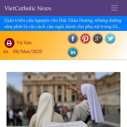
VietCatholic News
Giáo triều cầu nguyện cho Đức Giáo Hoàng, nhưng dường
như phớt lờ cải cách của ngài dành cho phụ nữ trong Giáo
hội
Vũ Văn
An
08/Mar/2025