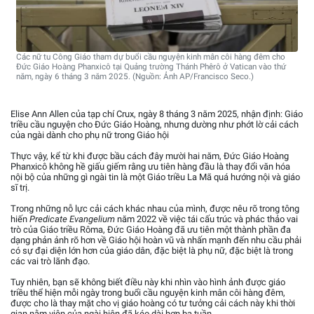
Các nữ tu Công Giáo tham dự buổi cầu nguyện kinh mân côi hàng đêm cho
Đức Giáo Hoàng Phanxicô tại Quảng trường Thánh Phêrô ở Vatican vào thứ
năm, ngày 6 tháng 3 năm 2025. (Nguồn: Ảnh AP/Francisco Seco.)
Elise Ann Allen của tạp chí Crux, ngày 8 tháng 3 năm 2025, nhận định: Giáo
triều cầu nguyện cho Đức Giáo Hoàng, nhưng dường như phớt lờ cải cách
của ngài dành cho phụ nữ trong Giáo hội
Thực vậy, kể từ khi được bầu cách đây mười hai năm, Đức Giáo Hoàng
Phanxicô không hề giấu giếm rằng ưu tiên hàng đầu là thay đổi văn hóa
nội bộ của những gì ngài tin là một Giáo triều La Mã quá hướng nội và giáo
sĩ trị.
Trong những nỗ lực cải cách khác nhau của mình, được nêu rõ trong tông
hiến
Predicate Evangelium
năm 2022 về việc tái cấu trúc và phác thảo vai
trò của Giáo triều Rôma, Đức Giáo Hoàng đã ưu tiên một thành phần đa
dạng phản ảnh rõ hơn về Giáo hội hoàn vũ và nhấn mạnh đến nhu cầu phải
có sự đại diện lớn hơn của giáo dân, đặc biệt là phụ nữ, đặc biệt là trong
các vai trò lãnh đạo.
Tuy nhiên, bạn sẽ không biết điều này khi nhìn vào hình ảnh được giáo
triều thể hiện mỗi ngày trong buổi cầu nguyện kinh mân côi hàng đêm,
được cho là thay mặt cho vị giáo hoàng có tư tưởng cải cách này khi thời
gian nằm viện của ngài hiện đã kéo dài hơn ba tuần.