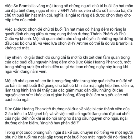
Việc Sơ Brambilla vắng mặt trong số những người chủ trì buổi lần hạt mân
côi đặc biệt đáng ngạc nhiên, vì ĐHY Artime, viên chức số hai của bà, đã
chủ trì buổi lần hạt mân côi, nghĩa là ngài rõ ràng đã được chọn thay cho
cấp trên của mình.
Việc ai được chọn để chủ trì buổi lần hạt mân côi hàng đêm rõ ràng là
quyết định chung giữa Vương cung thánh đường Thánh Phêrô và Phủ
Quốc vụ khanh. Một số quan chức cho rằng chủ yếu là những người đứng
đầu các bộ chủ trì, và việc lựa chọn ĐHY Artime có thể là do Sơ Brambilla
không có mặt.
Tuy nhiên, lời giải thích đó cũng chỉ là mơ hồ khi xét đến tầm quan trọng
của các buổi cầu nguyện hàng đêm cho Đức Giáo Hoàng Phanxicô, một
trong những sự kiện chính diễn ra tại Vatican những ngày này trong khi
ngài vẫn đang nằm viện.
Một số nhà quan sát có ấn tượng rằng việc trưng bày quá nhiều mũ đỏ về
cơ bản là một buổi thử giọng cho bất cứ khi nào mật nghị tiếp theo diễn ra,
làm tăng hình ảnh dễ thấy của các giám mục dẫn đầu những lời cầu
nguyện cho sức khỏe của vị giáo hoàng, đồng thời làm suy yếu các cải
cách của ngài.
Đức Giáo Hoàng Phanxicô thường nói đùa về việc bị các thành viên của
Giáo triều La Mã ghét bỏ, và về việc một số người đang chờ đợi cái chết
của ngài, đến nỗi khi ai đó nói rằng họ đang cầu nguyện cho ngài, ngài
thường châm biếm, "ủng hộ hay phản đối?"
Trong một cuộc phỏng vấn, ngài đã kể câu chuyện nổi tiếng về một người
phụ nữ lớn tuổi mà ngài gặp trong một buổi họp mặt, người đã nói rằng bà