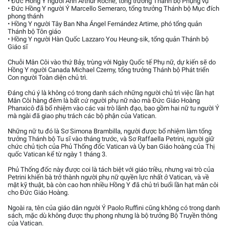
• Đức Hồng Y người Anh Arthur Roche, tổng trưởng Thánh bộ Phụng vụ
• Đức Hồng Y người Ý Marcello Semeraro, tổng trưởng Thánh bộ Mục đích
phong thánh
• Hồng Y người Tây Ban Nha Ángel Fernández Artime, phó tổng quản
Thánh bộ Tôn giáo
• Hồng Y người Hàn Quốc Lazzaro You Heung-sik, tổng quản Thánh bộ
Giáo sĩ
Chuỗi Mân Côi vào thứ Bảy, trùng với Ngày Quốc tế Phụ nữ, dự kiến sẽ do
Hồng Y người Canada Michael Czerny, tổng trưởng Thánh bộ Phát triển
Con người Toàn diện chủ trì.
Đáng chú ý là không có trong danh sách những người chủ trì việc lần hạt
Mân Côi hàng đêm là bất cứ người phụ nữ nào mà Đức Giáo Hoàng
Phanxicô đã bổ nhiệm vào các vai trò lãnh đạo, bao gồm hai nữ tu người Ý
mà ngài đã giao phụ trách các bộ phận của Vatican.
Những nữ tu đó là Sơ Simona Brambilla, người được bổ nhiệm làm tổng
trưởng Thánh bộ Tu sĩ vào tháng trước, và Sơ Raffaella Petrini, người giữ
chức chủ tịch của Phủ Thống đốc Vatican và Ủy ban Giáo hoàng của Thị
quốc Vatican kể từ ngày 1 tháng 3.
Phủ Thống đốc này được coi là tách biệt với giáo triều, nhưng vai trò của
Petrini khiến bà trở thành người phụ nữ quyền lực nhất ở Vatican, và về
mặt kỹ thuật, bà còn cao hơn nhiều Hồng Y đã chủ trì buổi lần hạt mân côi
cho Đức Giáo Hoàng.
Ngoài ra, tên của giáo dân người Ý Paolo Ruffini cũng không có trong danh
sách, mặc dù không được thụ phong nhưng là bộ trưởng Bộ Truyền thông
của Vatican.