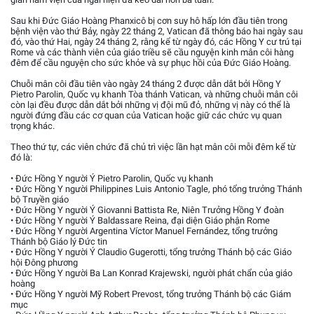
Sau khi Đức Giáo Hoàng Phanxicô bị cơn suy hô hấp lớn đầu tiên trong
bệnh viện vào thứ Bảy, ngày 22 tháng 2, Vatican đã thông báo hai ngày sau
đó, vào thứ Hai, ngày 24 tháng 2, rằng kể từ ngày đó, các Hồng Y cư trú tại
Rome và các thành viên của giáo triều sẽ cầu nguyện kinh mân côi hàng
đêm để cầu nguyện cho sức khỏe và sự phục hồi của Đức Giáo Hoàng.
Chuỗi mân côi đầu tiên vào ngày 24 tháng 2 được dẫn dắt bởi Hồng Y
Pietro Parolin, Quốc vụ khanh Tòa thánh Vatican, và những chuỗi mân côi
còn lại đều được dẫn dắt bởi những vị đội mũ đỏ, những vị này có thể là
người đứng đầu các cơ quan của Vatican hoặc giữ các chức vụ quan
trọng khác.
Theo thứ tự, các viên chức đã chủ trì việc lần hạt mân côi mỗi đêm kể từ
đó là:
• Đức Hồng Y người Ý Pietro Parolin, Quốc vụ khanh
• Đức Hồng Y người Philippines Luis Antonio Tagle, phó tổng trưởng Thánh
bộ Truyền giáo
• Đức Hồng Y người Ý Giovanni Battista Re, Niên Trưởng Hồng Y đoàn
• Đức Hồng Y người Ý Baldassare Reina, đại diện Giáo phận Rome
• Đức Hồng Y người Argentina Víctor Manuel Fernández, tổng trưởng
Thánh bộ Giáo lý Đức tin
• Đức Hồng Y người Ý Claudio Gugerotti, tổng trưởng Thánh bộ các Giáo
hội Đông phương
• Đức Hồng Y người Ba Lan Konrad Krajewski, người phát chẩn của giáo
hoàng
• Đức Hồng Y người Mỹ Robert Prevost, tổng trưởng Thánh bộ các Giám
mục