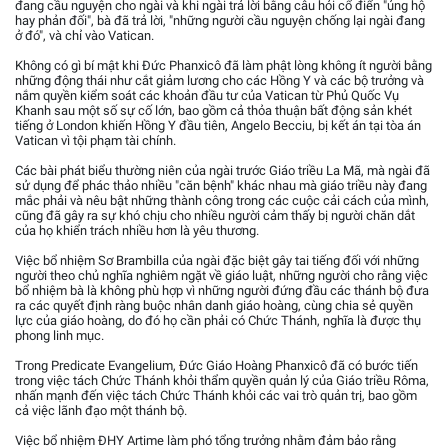
đang cầu nguyện cho ngài và khi ngài trả lời bằng câu hỏi cổ điển "ủng hộ
hay phản đối", bà đã trả lời, "những người cầu nguyện chống lại ngài đang
ở đó", và chỉ vào Vatican.
Không có gì bí mật khi Đức Phanxicô đã làm phật lòng không ít người bằng
những động thái như cắt giảm lương cho các Hồng Y và các bộ trưởng và
nắm quyền kiểm soát các khoản đầu tư của Vatican từ Phủ Quốc Vụ
Khanh sau một số sự cố lớn, bao gồm cả thỏa thuận bất động sản khét
tiếng ở London khiến Hồng Y đầu tiên, Angelo Becciu, bị kết án tại tòa án
Vatican vì tội phạm tài chính.
Các bài phát biểu thường niên của ngài trước Giáo triều La Mã, mà ngài đã
sử dụng để phác thảo nhiều "căn bệnh" khác nhau mà giáo triều này đang
mắc phải và nêu bật những thành công trong các cuộc cải cách của mình,
cũng đã gây ra sự khó chịu cho nhiều người cảm thấy bị người chăn dắt
của họ khiển trách nhiều hơn là yêu thương.
Việc bổ nhiệm Sơ Brambilla của ngài đặc biệt gây tai tiếng đối với những
người theo chủ nghĩa nghiêm ngặt về giáo luật, những người cho rằng việc
bổ nhiệm bà là không phù hợp vì những người đứng đầu các thánh bộ đưa
ra các quyết định ràng buộc nhân danh giáo hoàng, cùng chia sẻ quyền
lực của giáo hoàng, do đó họ cần phải có Chức Thánh, nghĩa là được thụ
phong linh mục.
Trong Predicate Evangelium, Đức Giáo Hoàng Phanxicô đã có bước tiến
trong việc tách Chức Thánh khỏi thẩm quyền quản lý của Giáo triều Rôma,
nhấn mạnh đến việc tách Chức Thánh khỏi các vai trò quản trị, bao gồm
cả việc lãnh đạo một thánh bộ.
Việc bổ nhiệm ĐHY Artime làm phó tổng trưởng nhằm đảm bảo rằng