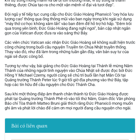
khi sự sống mong manh và dễ bị tổn thương nhất; vì sự sống là thánh
thiêng, được Chúa tạo ra cho một vận mệnh vĩ đại và tươi đẹp".
Đội ngũ y tế tiếp tục cung cấp cho Đức Giáo Hoàng Phanxicô "oxy hóa lưu
lượng cao" thông qua ống thông mũi vào ban ngày trong khi ngài sử dụng
"máy thở cơ học không xâm lấn" vào ban đêm để hỗ trợ hô hấp. "Đêm trôi
qua trong yên bình; Đức Giáo Hoàng đang nghỉ ngơi", bản cập nhật ngắn
gọn của Vatican được đưa ra vào sáng thứ Bảy.
Các viên chức Vatican xác nhận Đức Giáo Hoàng sẽ không xuất hiện trước
công chúng trong buổi cầu nguyện Truyền tin Chúa Nhật truyền thống.
Thay vào đó, như đã làm trong những tuần gần đây, văn bản suy tư của
ngài sẽ được công bố.
Tương tự như vậy, bài giảng cho Đức Giáo Hoàng tại Thánh lễ mừng Năm
Thánh của những người tình nguyện vào Chúa Nhật sẽ được đọc bởi Đức
Hồng Y Michael Czerny, người cũng sẽ chủ trì buổi lần hạt Mân Côi tại
Quảng trường Thánh Peter lúc 9 giờ tối giờ địa phương vào thứ Bảy, tập
hợp các tín hữu để cầu nguyện cho Đức Thánh Cha.
Sau khi một thông điệp âm thanh chân thành từ Đức Giáo Hoàng được
phát tại Quảng trường Thánh Phê-rô vào tối thứ Năm, Giám đốc Văn phòng
Báo chí Tòa thánh Matteo Bruni giải thích rằng Đức Phanxicô mong muốn
ghi âm và phát lời chào để cảm ơn mọi người đang cầu nguyện cho ngài.
Bài có liên quan