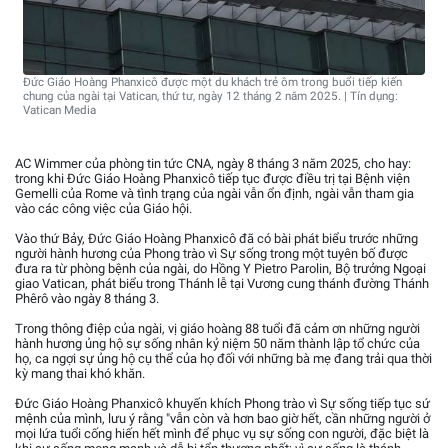
Đức Giáo Hoàng Phanxicô được một du khách trẻ ôm trong buổi tiếp kiến
chung của ngài tại Vatican, thứ tư, ngày 12 tháng 2 năm 2025. | Tín dụng:
Vatican Media
AC Wimmer của phòng tin tức CNA, ngày 8 tháng 3 năm 2025, cho hay:
trong khi Đức Giáo Hoàng Phanxicô tiếp tục được điều trị tại Bệnh viện
Gemelli của Rome và tình trạng của ngài vẫn ổn định, ngài vẫn tham gia
vào các công việc của Giáo hội.
Vào thứ Bảy, Đức Giáo Hoàng Phanxicô đã có bài phát biểu trước những
người hành hương của Phong trào vì Sự sống trong một tuyên bố được
đưa ra từ phòng bệnh của ngài, do Hồng Y Pietro Parolin, Bộ trưởng Ngoại
giao Vatican, phát biểu trong Thánh lễ tại Vương cung thánh đường Thánh
Phêrô vào ngày 8 tháng 3.
Trong thông điệp của ngài, vị giáo hoàng 88 tuổi đã cảm ơn những người
hành hương ủng hộ sự sống nhân kỷ niệm 50 năm thành lập tổ chức của
họ, ca ngợi sự ủng hộ cụ thể của họ đối với những bà mẹ đang trải qua thời
kỳ mang thai khó khăn.
Đức Giáo Hoàng Phanxicô khuyến khích Phong trào vì Sự sống tiếp tục sứ
mệnh của mình, lưu ý rằng "vẫn còn và hơn bao giờ hết, cần những người ở
mọi lứa tuổi cống hiến hết mình để phục vụ sự sống con người, đặc biệt là