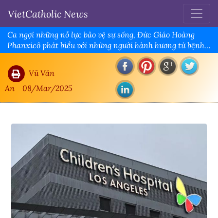
VietCatholic News
Ca ngợi những nỗ lực bảo vệ sự sống, Đức Giáo Hoàng
Phanxicô phát biểu với những người hành hương từ bệnh
viện
Vũ Văn
An
08/Mar/2025