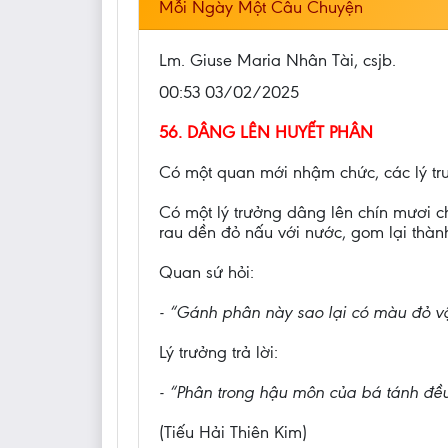
Mỗi Ngày Một Câu Chuyện
Lm. Giuse Maria Nhân Tài, csjb.
00:53 03/02/2025
56. DÂNG LÊN HUYẾT PHÂN
Có một quan mới nhậm chức, các lý tr
Có một lý trưởng dâng lên chín mươi c
rau dền đỏ nấu với nước, gom lại thàn
Quan sứ hỏi:
- “Gánh phân này sao lại có màu đỏ v
Lý trưởng trả lời:
- “Phân trong hậu môn của bá tánh đều
(Tiếu Hải Thiên Kim)