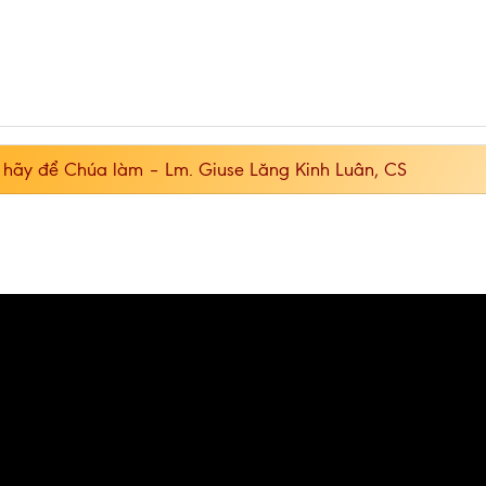
ệc hãy để Chúa làm – Lm. Giuse Lăng Kinh Luân, CS