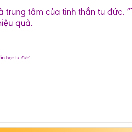
à trung tâm của tinh thần tu đức. “
hiệu quả.
hần học tu đức"