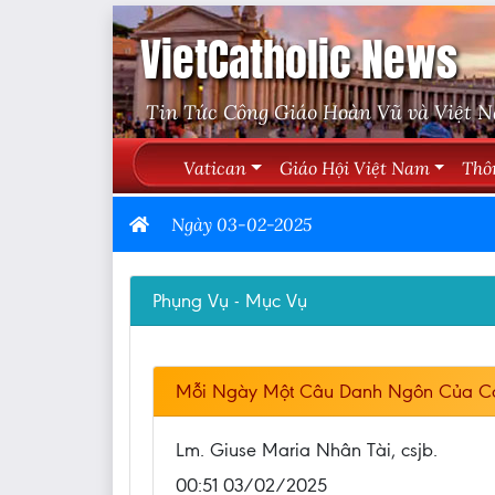
VietCatholic News
Tin Tức Công Giáo Hoàn Vũ và Việt 
Vatican
Giáo Hội Việt Nam
Thô
Ngày 03-02-2025
Phụng Vụ - Mục Vụ
Mỗi Ngày Một Câu Danh Ngôn Của C
Lm. Giuse Maria Nhân Tài, csjb.
00:51 03/02/2025