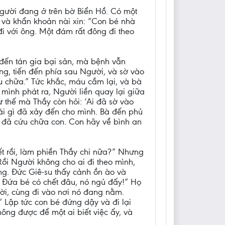
Người đang ở trên bờ Biển Hồ. Có một
, và khẩn khoản nài xin: “Con bé nhà
đi với ông. Một đám rất đông đi theo
 đến tán gia bại sản, mà bệnh vẫn
g, tiến đến phía sau Người, và sờ vào
u chữa.” Tức khắc, máu cầm lại, và bà
mình phát ra, Người liền quay lại giữa
 thế mà Thầy còn hỏi: ‘Ai đã sờ vào
cái gì đã xảy đến cho mình. Bà đến phủ
on đã cứu chữa con. Con hãy về bình an
t rồi, làm phiền Thầy chi nữa?” Nhưng
Rồi Người không cho ai đi theo mình,
ng. Đức Giê-su thấy cảnh ồn ào và
? Đứa bé có chết đâu, nó ngủ đấy!” Họ
ời, cùng đi vào nơi nó đang nằm.
!” Lập tức con bé đứng dậy và đi lại
hông được để một ai biết việc ấy, và