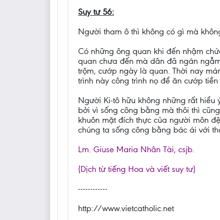
Suy tư 56:
Người tham ô thì không có gì mà không
Có những ông quan khi đến nhậm chức t
quan chưa đến mà dân đã ngán ngẫm và 
trộm, cướp ngày là quan. Thời nay mánh
trình này công trình nọ để ăn cướp tiề
Người Ki-tô hữu không những rất hiểu 
bởi vì sống công bằng mà thôi thì cũng
khuôn mặt đích thực của người môn đệ
chúng ta sống công bằng bác ái với th
Lm. Giuse Maria Nhân Tài, csjb.
(Dịch từ tiếng Hoa và viết suy tư)
------------
http://www.vietcatholic.net