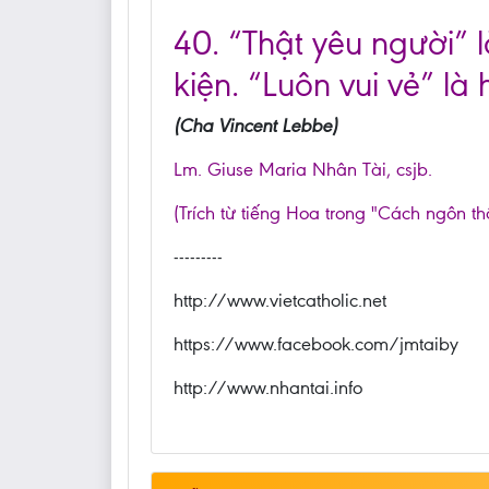
40. “Thật yêu người” l
kiện. “Luôn vui vẻ” là 
(Cha Vincent Lebbe)
Lm. Giuse Maria Nhân Tài, csjb.
(Trích từ tiếng Hoa trong "Cách ngôn t
---------
http://www.vietcatholic.net
https://www.facebook.com/jmtaiby
http://www.nhantai.info