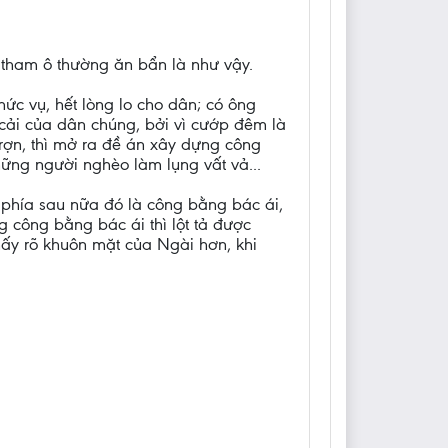
 tham ô thường ăn bẩn là như vậy.
ức vụ, hết lòng lo cho dân; có ông
 cải của dân chúng, bởi vì cướp đêm là
trợn, thì mở ra đề án xây dựng công
hững người nghèo làm lụng vất vả...
 phía sau nữa đó là công bằng bác ái,
g công bằng bác ái thì lột tả được
ấy rõ khuôn mặt của Ngài hơn, khi