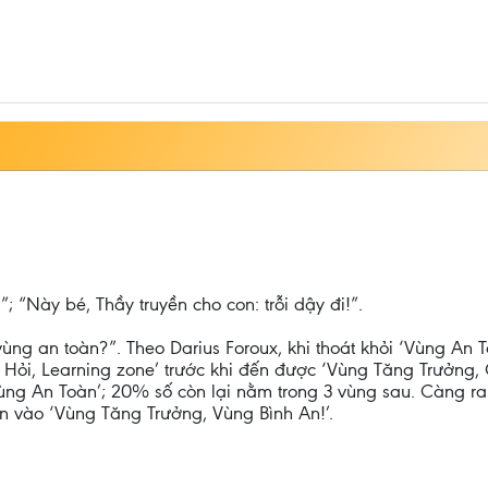
 “Này bé, Thầy truyền cho con: trỗi dậy đi!”.
ùng an toàn?”. Theo Darius Foroux, khi thoát khỏi ‘Vùng An 
 Hỏi, Learning zone’ trước khi đến được ‘Vùng Tăng Trưởng, 
Vùng An Toàn’; 20% số còn lại nằm trong 3 vùng sau. Càng ra
tiến vào ‘Vùng Tăng Trưởng, Vùng Bình An!’.