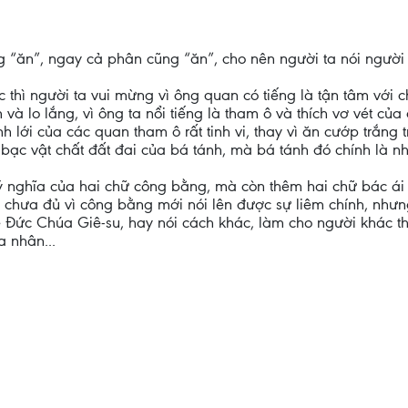
 “ăn”, ngay cả phân cũng “ăn”, cho nên người ta nói người
hì người ta vui mừng vì ông quan có tiếng là tận tâm với ch
lo lắng, vì ông ta nổi tiếng là tham ô và thích vơ vét của
 lới của các quan tham ô rất tinh vi, thay vì ăn cướp trắng 
n bạc vật chất đất đai của bá tánh, mà bá tánh đó chính là n
ý nghĩa của hai chữ công bằng, mà còn thêm hai chữ bác ái
 chưa đủ vì công bằng mới nói lên được sự liêm chính, nhưn
 Đức Chúa Giê-su, hay nói cách khác, làm cho người khác th
a nhân...