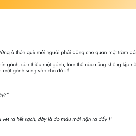
ưởng ở thôn quê mỗi người phải dâng cho quan một trăm gá
hín gánh, còn thiếu một gánh, làm thế nào cũng không kịp n
h một gánh sung vào cho đủ số.
ậy?”
 vét ra hết sạch, đây là do máu mới nặn ra đấy !”