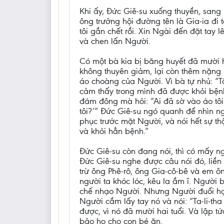
Khi ấy, Đức Giê-su xuống thuyền, sang
ông trưởng hội đường tên là Gia-ia đi
tôi gần chết rồi. Xin Ngài đến đặt tay
và chen lấn Người.
Có một bà kia bị băng huyết đã mười h
không thuyên giảm, lại còn thêm nặng
áo choàng của Người. Vì bà tự nhủ: “T
cảm thấy trong mình đã được khỏi bệnh
đám đông mà hỏi: “Ai đã sờ vào áo tôi
tôi?’” Đức Giê-su ngó quanh để nhìn ng
phục trước mặt Người, và nói hết sự th
và khỏi hẳn bệnh.”
Đức Giê-su còn đang nói, thì có mấy n
Đức Giê-su nghe được câu nói đó, liền 
trừ ông Phê-rô, ông Gia-cô-bê và em ô
người ta khóc lóc, kêu la ầm ĩ. Người
chế nhạo Người. Nhưng Người đuổi họ 
Người cầm lấy tay nó và nói: “Ta-li-tha
được, vì nó đã mười hai tuổi. Và lập t
bảo họ cho con bé ăn.