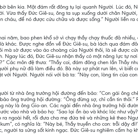
 bờ bên kia. Một đám rất đông tụ lại quanh Người. Lúc đó, 
 tới. Vừa thấy Đức Giê-su, ông ta sụp xuống dưới chân Người
 lên cháu, để nó được cứu chữa và được sống.” Người liền ra 
ai năm, bao phen khổ sở vì chạy thầy chạy thuốc đã nhiều,
 là khác. Được nghe đồn về Đức Giê-su, bà lách qua đám đôn
ôi mà sờ được vào áo choàng của Người thôi, là sẽ được cứ
. Ngay lúc đó, Đức Giê-su nhận thấy có một năng lực tự nơi 
?” Các môn đệ thưa: “Thầy coi, đám đông chen lấn Thầy như
ười phụ nữ đã làm điều đó. Bà này sợ phát run lên, vì biết 
ật với Người. Người nói với bà ta: “Này con, lòng tin của c
gười từ nhà ông trưởng hội đường đến bảo: “Con gái ông chế
bảo ông trưởng hội đường: “Ông đừng sợ, chỉ cần tin thôi.” 
ng này là ông Gio-an. Các ngài đến nhà ông trưởng hội đườ
 bước vào nhà và bảo họ: “Sao lại ồn ào và khóc lóc như vậy
ra ngoài hết, rồi đưa cha mẹ đứa trẻ và những kẻ theo Ngư
 kum”, có nghĩa là: “Này bé, Thầy truyền cho con: trỗi dậy đi
ức, người ta sửng sốt kinh ngạc. Đức Giê-su nghiêm cấm họ k