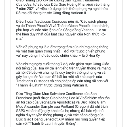
Giáo Hoàng Leo XIV sẽ không đảo ngược
Traditionis
Custodes
, tự sắc của Đức Giáo Hoàng Phanxicô vào tháng
7 năm 2021 về việc sử dụng hình thức phụng vụ nghi thức
Rô-ma đã tồn tại trước Công đồng Vatican II.
Điều 1 của
Traditionis Custodes
nêu rõ: “Các sách phụng
vụ do Thánh Phaolô VI và Thánh Gioan Phaolô II ban hành,
phù hợp với các sắc lệnh của Công đồng Vatican II, là sự
thể hiện duy nhất của luật cầu nguyện của Nghi thức Rô-
ma.”
Vấn đề phụng vụ là điểm trọng tâm của những căng thẳng
và mặt trận quan trọng nhất – đối với “cuộc chiến phụng
vụ” này cũng như các cuộc chiến khác – là ở Hoa Kỳ.
Vào những ngày cuối tháng 7 đó, các giám mục Công Giáo
nổi tiếng của Hoa Kỳ đã lên tiếng trên truyền thông và mạng
xã hội để bảo vệ chủ nghĩa duy truyền thống phụng vụ và
gây áp lực lên Vatican để bãi bỏ một số khía cạnh của
Traditionis Custodes và cho phép tiếp cận rộng rãi hơn với
“Thánh lễ Latinh” trước Công đồng Vatican II.
Đức Tổng Giám Mục Salvatore Cordileone của San
Francisco (mới được Giáo hoàng Leo XIV bổ nhiệm vào tòa
án tối cao của Segnatura Apostolica) và Đức Tổng Giám
Mục Alexander Sample của Portland (Oregon) đã chỉ trích
SSPX vì hành động ly khai của họ nhưng đã bảo vệ chủ
nghĩa duy truyền thống phụng vụ và các hành động của
Đức Giáo Hoàng Benedict XIV nhằm mở rộng quyền tiếp
cận với “Thánh lễ Latinh truyền thống”.