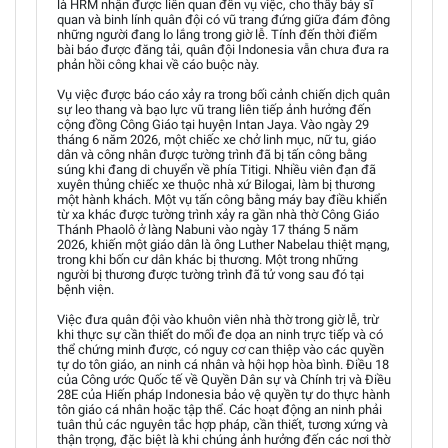
là HRM nhận được liên quan đến vụ việc, cho thấy bảy sĩ
quan và binh lính quân đội có vũ trang đứng giữa đám đông
những người đang lo lắng trong giờ lễ. Tính đến thời điểm
bài báo được đăng tải, quân đội Indonesia vẫn chưa đưa ra
phản hồi công khai về cáo buộc này.
Vụ việc được báo cáo xảy ra trong bối cảnh chiến dịch quân
sự leo thang và bạo lực vũ trang liên tiếp ảnh hưởng đến
cộng đồng Công Giáo tại huyện Intan Jaya. Vào ngày 29
tháng 6 năm 2026, một chiếc xe chở linh mục, nữ tu, giáo
dân và công nhân được tường trình đã bị tấn công bằng
súng khi đang di chuyển về phía Titigi. Nhiều viên đạn đã
xuyên thủng chiếc xe thuộc nhà xứ Bilogai, làm bị thương
một hành khách. Một vụ tấn công bằng máy bay điều khiển
từ xa khác được tường trình xảy ra gần nhà thờ Công Giáo
Thánh Phaolô ở làng Nabuni vào ngày 17 tháng 5 năm
2026, khiến một giáo dân là ông Luther Nabelau thiệt mạng,
trong khi bốn cư dân khác bị thương. Một trong những
người bị thương được tường trình đã tử vong sau đó tại
bệnh viện.
Việc đưa quân đội vào khuôn viên nhà thờ trong giờ lễ, trừ
khi thực sự cần thiết do mối đe dọa an ninh trực tiếp và có
thể chứng minh được, có nguy cơ can thiệp vào các quyền
tự do tôn giáo, an ninh cá nhân và hội họp hòa bình. Điều 18
của Công ước Quốc tế về Quyền Dân sự và Chính trị và Điều
28E của Hiến pháp Indonesia bảo vệ quyền tự do thực hành
tôn giáo cá nhân hoặc tập thể. Các hoạt động an ninh phải
tuân thủ các nguyên tắc hợp pháp, cần thiết, tương xứng và
thận trọng, đặc biệt là khi chúng ảnh hưởng đến các nơi thờ