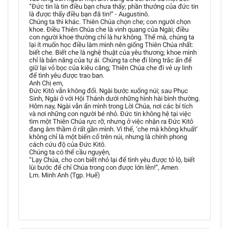
“Đức tin là tin điều bạn chưa thấy; phần thưởng của đức tin
là được thấy điều bạn đã tin!” - Augustinô.
Chúng ta thì khác. Thiên Chúa chọn che; con người chọn
khoe. Điều Thiên Chúa che là vinh quang của Ngài; điều
con người khoe thường chỉ là hư không. Thế mà, chúng ta
lại ít muốn học điều làm mình nên giống Thiên Chúa nhất:
biết che. Biết che là nghệ thuật của yêu thương; khoe mình
chỉ là bản năng của tự ái. Chúng ta che đi lòng trắc ẩn để
giữ lại vỏ bọc của kiêu căng; Thiên Chúa che đi vẻ uy linh
để tình yêu được trao ban.
Anh Chị em,
Đức Kitô vẫn không đổi. Ngài bước xuống núi; sau Phục
Sinh, Ngài ở với Hội Thánh dưới những hình hài bình thường.
Hôm nay, Ngài vẫn ẩn mình trong Lời Chúa, nơi các bí tích
và nơi những con người bé nhỏ. Đức tin không hệ tại việc
tìm một Thiên Chúa rực rỡ, nhưng ở việc nhận ra Đức Kitô
đang âm thầm ở rất gần mình. Vì thế, ‘che mà không khuất’
không chỉ là một biến cố trên núi, nhưng là chính phong
cách cứu độ của Đức Kitô.
Chúng ta có thể cầu nguyện,
“Lạy Chúa, cho con biết nhỏ lại để tình yêu được tỏ lộ, biết
lùi bước để chỉ Chúa trong con được lớn lên!”, Amen.
Lm. Minh Anh (Tgp. Huế)