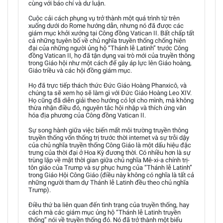
cùng với báo chí và dư luận.
Cuộc cải cách phụng vụ trở thành một quá trình từ trên
xuống dưới do Rome hướng dẫn, nhưng nó đã được các
giám mục khởi xướng tại Công đồng Vatican II. Bất chấp tất
cả những tuyên bố về chủ nghĩa truyền thống chống hiện
đại của những người ủng hộ “Thánh lễ Latinh” trước Công
đồng Vatican II, họ đã tận dụng vai trò mới của truyền thông
trong Giáo hội như một cách để gây áp lực lên Giáo hoàng,
Giáo triều và các hội đồng giám mục.
Họ đã trực tiếp thách thức Đức Giáo Hoàng Phanxicô, và
chúng ta sẽ xem họ sẽ làm gì với Đức Giáo Hoàng Leo XIV.
Họ cũng đã diễn giải theo hướng có lợi cho mình, mà không
thừa nhận điều đó, nguyên tắc hội nhập và thích ứng văn
hóa địa phương của Công đồng Vatican II.
Sự song hành giữa việc biến mất môi trường truyền thông
truyền thống vốn thống trị trước thời internet và sự trỗi dậy
của chủ nghĩa truyền thống Công Giáo là một dấu hiệu đặc
trưng của thời đại ở Hoa Kỳ đương thời. Có nhiều hơn là sự
trùng lặp về mặt thời gian giữa chủ nghĩa Mê-xi-a chính trị-
tôn giáo của Trump và sự phục hưng của “Thánh lễ Latinh”
trong Giáo Hội Công Giáo (điều này không có nghĩa là tất cả
những người tham dự Thánh lễ Latinh đều theo chủ nghĩa
Trump).
Điều thứ ba liên quan đến tình trạng của truyền thống, hay
cách mà các giám mục ủng hộ “Thánh lễ Latinh truyền
thống” nói về truyền thống đó. Nó đã trở thành một biểu