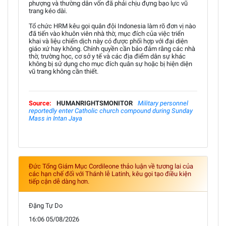
phượng và thường dân vốn đã phải chịu đựng bạo lực vũ
trang kéo dài.
Tổ chức HRM kêu gọi quân đội Indonesia làm rõ đơn vị nào
đã tiến vào khuôn viên nhà thờ, mục đích của việc triển
khai và liệu chiến dịch này có được phối hợp với đại diện
giáo xứ hay không. Chính quyền cần bảo đảm rằng các nhà
thờ, trường học, cơ sở y tế và các địa điểm dân sự khác
không bị sử dụng cho mục đích quân sự hoặc bị hiện diện
vũ trang không cần thiết.
Source:
HUMANRIGHTSMONITOR
Military personnel
reportedly enter Catholic church compound during Sunday
Mass in Intan Jaya
Đức Tổng Giám Mục Cordileone thảo luận về tương lai của
các hạn chế đối với Thánh lễ Latinh, kêu gọi tạo điều kiện
tiếp cận dễ dàng hơn.
Đặng Tự Do
16:06 05/08/2026