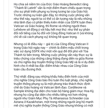
Họ chia sẻ niềm tin của Đức Giáo Hoàng Benedict rằng
“Thánh lễ Latinh” vẫn là một điểm tham chiếu quan trọng
cho sự phát triển phụng vụ trong tương lai của Giáo hội.
Trước những sự kiện gần đây, từ những cuộc phỏng vấn
như thế này, người ta có thể có ấn tượng này là nếu những
nhà lãnh đạo có phần thiếu kiên nhẫn của SSPX tuân theo
Vatican và Giáo hoàng, thì Rome và những người theo
Lefebvre sẽ đồng ý với hầu hết mọi thứ: như thể sự phản
đối nổi tiếng của họ đối với Công đồng Vatican II (và không
chỉ về cải cách phụng vụ) không hề quan trọng.
Nhưng có lẽ điều này – giá trị của Công đồng Vatican II
trong Giáo hội ngày nay – chính là điểm mấu chốt trong
việc sử dụng SSPX như một vốn quý để đối phó với Tòa
Thánh từ bên trong. Những cuộc phỏng vấn này thực sự là
triệu chứng của những căng thẳng đang diễn ra giữa Rome
và chủ nghĩa duy truyền thống Công Giáo Mỹ và là ví dụ điển
hình cho ít nhất ba đặc điểm khác nhau của Công Giáo
toàn cầu đương thời.
Thứ nhất: đằng sau những khẩu hiệu điển hình của một
chủ nghĩa Công Giáo bảo thủ tuân thủ luật pháp, chủ nghĩa
truyền thống phụng vụ là một phong trào thách thức định
chế do Giáo hoàng và Vatican lãnh đạo. Cordileone và
Sample không đại diện cho toàn bộ hàng giám mục Hoa Kỳ,
nhưng họ cũng đại diện cho nhiều tiếng nói hơn những
người như Giám Mục Phụ Tá Athanasius Schneider của
Astana ở Kazakhstan, một trong những người ủng hộ mạnh
mẽ chủ nghĩa truyền thống Công Giáo nhưng không có một