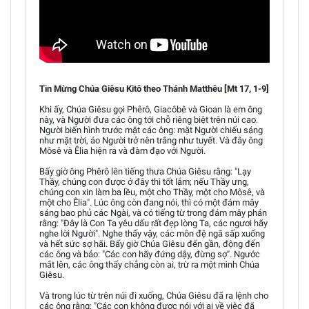
Tin Mừng Chúa Giêsu Kitô theo Thánh Matthêu [Mt 17, 1-9]
Khi ấy, Chúa Giêsu gọi Phêrô, Giacôbê và Gioan là em ông
này, và Người đưa các ông tới chỗ riêng biệt trên núi cao.
Người biến hình trước mặt các ông: mặt Người chiếu sáng
như mặt trời, áo Người trở nên trắng như tuyết. Và đây ông
Môsê và Êlia hiện ra và đàm đạo với Người.
Bấy giờ ông Phêrô lên tiếng thưa Chúa Giêsu rằng: "Lạy
Thầy, chúng con được ở đây thì tốt lắm; nếu Thầy ưng,
chúng con xin làm ba lều, một cho Thầy, một cho Môsê, và
một cho Êlia". Lúc ông còn đang nói, thì có một đám mây
sáng bao phủ các Ngài, và có tiếng từ trong đám mây phán
rằng: "Đây là Con Ta yêu dấu rất đẹp lòng Ta, các ngươi hãy
nghe lời Người". Nghe thấy vậy, các môn đệ ngã sấp xuống
và hết sức sợ hãi. Bấy giờ Chúa Giêsu đến gần, động đến
các ông và bảo: "Các con hãy đứng dậy, đừng sợ". Ngước
mắt lên, các ông thấy chẳng còn ai, trừ ra một mình Chúa
Giêsu.
Và trong lúc từ trên núi đi xuống, Chúa Giêsu đã ra lệnh cho
các ông rằng: "Các con không được nói với ai về việc đã