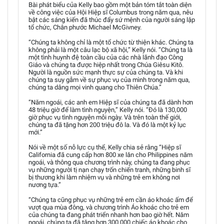
Bài phát biểu của Kelly bao gồm một bản tóm tắt toàn diện
về công việc của Hội Hiệp sĩ Columbus trong năm qua, nêu
bật các sáng kiến đã thúc đẩy sứ mệnh của người sáng lập
tổ chức, Chân phước Michael McGivney.
“Chúng ta không chỉ là một tổ chức từ thiện khác. Chúng ta
không phải là một câu lạc bộ xã hội,” Kelly nói. “Chúng ta là
một tình huynh đệ toàn cầu của các nhà lãnh đạo Công
Giáo và chúng ta được hiệp nhất trong Chúa Giêsu Kitô.
Người là nguồn sức mạnh thực sự của chúng ta. Và khi
chúng ta suy gẫm về sự phục vụ của mình trong năm qua,
chúng ta dâng mọi vinh quang cho Thiên Chúa.”
“Năm ngoái, các anh em Hiệp sĩ của chúng ta đã dành hơn
48 triệu giờ để làm tình nguyện,” Kelly nói. “Đó là 130,000
giờ phục vụ tình nguyện mỗi ngày. Và trên toàn thế giới,
chúng ta đã tặng hơn 200 triệu đô la. Và đó là một kỷ lục
mới.”
Nói về một số nỗ lực cụ thể, Kelly chia sẻ rằng “Hiệp sĩ
California đã cung cấp hơn 800 xe lăn cho Philippines năm
ngoái, và thông qua chương trình này, chúng ta đang phục
vụ những người tị nạn chạy trốn chiến tranh, những binh sĩ
bị thương khi làm nhiệm vụ và những trẻ em không nơi
nương tựa.”
“Chúng ta cũng phục vụ những trẻ em cần áo khoác ấm để
vượt qua mùa đông, và chương trình Áo khoác cho trẻ em
của chúng ta đang phát triển nhanh hơn bao giờ hết. Năm
ngoái, chúng ta đã tặng hơn 300,000 chiếc áo khoác cho