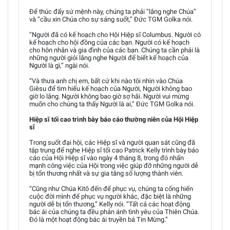
Để thúc đẩy sứ mệnh này, chúng ta phải “lắng nghe Chúa”
và “cầu xin Chúa cho sự sáng suốt,” Đức TGM Golka nói.
“Người đã có kế hoạch cho Hội Hiệp sĩ Columbus. Người có
kế hoạch cho hội đồng của các bạn. Người có kế hoạch
cho hôn nhân và gia đình của các bạn. Chúng ta cần phải là
những người giỏi lắng nghe Người để biết kế hoạch của
Người là gì,” ngài nói.
“Và thưa anh chị em, bất cứ khi nào tôi nhìn vào Chúa
Giêsu để tìm hiểu kế hoạch của Người, Người không bao
giờ lo lắng. Người không bao giờ sợ hãi. Người vui mừng
muốn cho chúng ta thấy Người là ai,” Đức TGM Golka nói.
Hiệp sĩ tối cao trình bày báo cáo thường niên của Hội Hiệp
sĩ
Trong suốt đại hội, các Hiệp sĩ và người quan sát cũng đã
tập trung để nghe Hiệp sĩ tối cao Patrick Kelly trình bày báo
cáo của Hội Hiệp sĩ vào ngày 4 tháng 8, trong đó nhấn
mạnh công việc của Hội trong việc giúp đỡ những người dễ
bị tổn thương nhất và sự gia tăng số lượng thành viên.
“Cũng như Chúa Kitô đến để phục vụ, chúng ta cống hiến
cuộc đời mình để phục vụ người khác, đặc biệt là những
người dễ bị tổn thương,” Kelly nói. “Tất cả các hoạt động
bác ái của chúng ta đều phản ánh tình yêu của Thiên Chúa.
Đó là một hoạt động bác ái truyền bá Tin Mừng.”