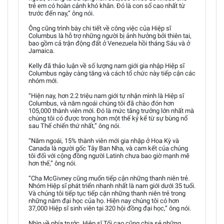
trẻ em có hoàn cảnh khó khăn. Đó là con số cao nhất từ
trước đến nay,” ông nói.
Ông cũng trình bày chi tiết về công việc của Hiệp sĩ
Columbus là hỗ trợ những người bị ảnh hưởng bởi thiên tai,
bao gồm cả trận động đất ở Venezuela hồi tháng Sáu và ở
Jamaica.
Kelly đã thảo luận về số lượng nam giới gia nhập Hiệp sĩ
Columbus ngày càng tăng và cách tổ chức này tiếp cận các
nhóm mới.
“Hiện nay, hơn 2.2 triệu nam giới tự nhận mình là Hiệp sĩ
Columbus, và năm ngoái chúng tôi đã chào đón hơn
105,000 thành viên mới. Đó là mức tăng trưởng lớn nhất mà
chúng tôi có được trong hơn một thế kỷ kể từ sự bùng nổ
sau Thế chiến thứ nhất,” ông nói.
“Năm ngoái, 15% thành viên mới gia nhập ở Hoa Kỳ và
Canada là người gốc Tây Ban Nha, và cam kết của chúng
tôi đối với cộng đồng người Latinh chưa bao giờ mạnh mẽ
hơn thế,” ông nói.
“Cha McGivney cũng muốn tiếp cận những thanh niên trẻ.
Nhóm Hiệp sĩ phát triển nhanh nhất là nam giới dưới 35 tuổi.
Và chúng tôi tiếp tục tiếp cận những thanh niên trẻ trong
những năm đại học của họ. Hiện nay chúng tôi có hơn
37,000 Hiệp sĩ sinh viên tại 320 hội đồng đại học,” ông nói.
Nhìn về phía trước, Hiệp sĩ Tối cao cũng chia sẻ những