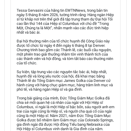
Tessa Gervasini của hãng tin EWTNNews, trong bản tin
ngày 5 tháng 8 năm 2026, tường trình rằng: Hàng ngàn Hiệp
sĩ từ khắp nơi trên thế giới đã tập trung tham dự Đại hội Tối
cao lần thứ 144 của Hiệp sĩ Columbus với chủ đề “Trong
Một, Chúng ta là Một”, nhấn mạnh vào các đức tính hiệp
nhất và bác ái.
Đại hội thường niên của tổ chức huynh đệ Công Giáo này
được tổ chức từ ngày 4 đến ngày 6 tháng 8 tại Denver.
Chương trình bao gồm các Thánh lễ, các buổi cầu nguyện,
một phiên trao giải thưởng nhằm tôn vinh thành tích của
các thành viên và hội đồng, và tóm tắt báo cáo thường niên
của tổ chức.
Sự kiện, tập trung vào các nguyên tắc bác ái, hiệp nhất,
huynh đệ và lòng yêu nước của hội, đã khai mạc bằng
Thánh lễ do Tổng Giám mục James Golka của Denver cử
hành cùng với hàng chục giám mục, hàng trăm linh mục và
phó tế, và hàng ngàn Hiệp sĩ và gia đình.
Trong bài giảng của mình, Đức Tổng Giám Mục Golka đã
chia sẻ mối quan hệ cá nhân của ngài với Hội Hiệp sĩ
Columbus, vì ngài là một Hiệp sĩ bậc bốn, sáu người anh em
trai của ngài cũng là Hiệp sĩ, và người cha quá cố của ngài
cũng là một Hiệp sĩ. Năm 2021, năm Đức Tổng Giám Mục
Golka được bổ nhiệm làm Giám mục của Colorado Springs,
gia đình ngài đã được Hội đồng Tiểu bang Nebraska của
Hội Hiệp sĩ Columbus vinh danh là Gia đình của năm.