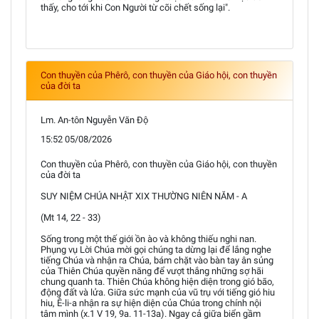
thấy, cho tới khi Con Người từ cõi chết sống lại".
Con thuyền của Phêrô, con thuyền của Giáo hội, con thuyền
của đời ta
Lm. An-tôn Nguyễn Văn Độ
15:52 05/08/2026
Con thuyền của Phêrô, con thuyền của Giáo hội, con thuyền
của đời ta
SUY NIỆM CHÚA NHẬT XIX THƯỜNG NIÊN NĂM - A
(Mt 14, 22 - 33)
Sống trong một thế giới ồn ào và không thiếu nghi nan.
Phụng vụ Lời Chúa mời gọi chúng ta dừng lại để lắng nghe
tiếng Chúa và nhận ra Chúa, bám chặt vào bàn tay ân sủng
của Thiên Chúa quyền năng để vượt thắng những sợ hãi
chung quanh ta. Thiên Chúa không hiện diện trong gió bão,
động đất và lửa. Giữa sức mạnh của vũ trụ với tiếng gió hiu
hiu, Ê-li-a nhận ra sự hiện diện của Chúa trong chính nội
tâm mình (x.1 V 19, 9a. 11-13a). Ngay cả giữa biển gầm