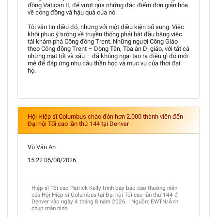
đồng Vatican II, để vượt qua những đặc điểm đơn giản hóa
về công đồng và hậu quả của nó.
Tôi vẫn tin điều đó, nhưng với một điều kiện bổ sung. Việc
khôi phục ý tưởng về truyền thống phải bắt đầu bằng việc
tái khám phá Công đồng Trent. Những người Công Giáo
theo Công đồng Trent – Dòng Tên, Tòa án Dị giáo, với tất cả
những mặt tốt và xấu – đã không ngại tạo ra điều gì đó mới
mẻ để đáp ứng nhu cầu thần học và mục vụ của thời đại
họ.
Hội Hiệp sĩ Columbus chào đón hơn 2,000 thành viên đến
Đại hội Tối cao lần thứ 144 tại Denver
Vũ Văn An
15:22 05/08/2026
Hiệp sĩ Tối cao Patrick Kelly trình bày báo cáo thường niên
của Hội Hiệp sĩ Columbus tại Đại hội Tối cao lần thứ 144 ở
Denver vào ngày 4 tháng 8 năm 2026. | Nguồn: EWTN/Ảnh
chụp màn hình