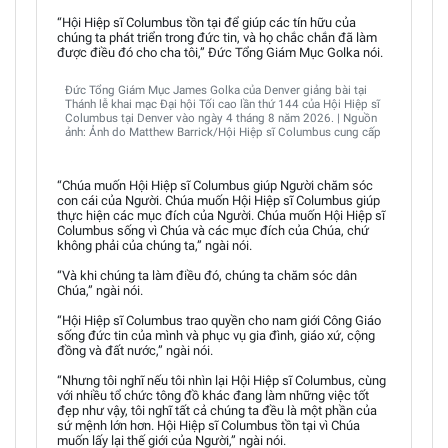
“Hội Hiệp sĩ Columbus tồn tại để giúp các tín hữu của
chúng ta phát triển trong đức tin, và họ chắc chắn đã làm
được điều đó cho cha tôi,” Đức Tổng Giám Mục Golka nói.
Đức Tổng Giám Mục James Golka của Denver giảng bài tại
Thánh lễ khai mạc Đại hội Tối cao lần thứ 144 của Hội Hiệp sĩ
Columbus tại Denver vào ngày 4 tháng 8 năm 2026. | Nguồn
ảnh: Ảnh do Matthew Barrick/Hội Hiệp sĩ Columbus cung cấp
“Chúa muốn Hội Hiệp sĩ Columbus giúp Người chăm sóc
con cái của Người. Chúa muốn Hội Hiệp sĩ Columbus giúp
thực hiện các mục đích của Người. Chúa muốn Hội Hiệp sĩ
Columbus sống vì Chúa và các mục đích của Chúa, chứ
không phải của chúng ta,” ngài nói.
“Và khi chúng ta làm điều đó, chúng ta chăm sóc dân
Chúa,” ngài nói.
“Hội Hiệp sĩ Columbus trao quyền cho nam giới Công Giáo
sống đức tin của mình và phục vụ gia đình, giáo xứ, cộng
đồng và đất nước,” ngài nói.
“Nhưng tôi nghĩ nếu tôi nhìn lại Hội Hiệp sĩ Columbus, cùng
với nhiều tổ chức tông đồ khác đang làm những việc tốt
đẹp như vậy, tôi nghĩ tất cả chúng ta đều là một phần của
sứ mệnh lớn hơn. Hội Hiệp sĩ Columbus tồn tại vì Chúa
muốn lấy lại thế giới của Người,” ngài nói.