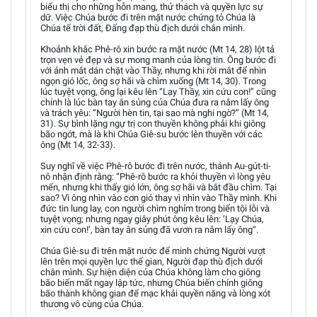
biểu thị cho những hỗn mang, thử thách và quyền lực sự
dữ. Việc Chúa bước đi trên mặt nước chứng tỏ Chúa là
Chúa tể trời đất, Đấng đạp thù địch dưới chân mình.
Khoảnh khắc Phê-rô xin bước ra mặt nước (Mt 14, 28) lột tả
trọn vẹn vẻ đẹp và sự mong manh của lòng tin. Ông bước đi
với ánh mắt dán chặt vào Thầy, nhưng khi rời mắt để nhìn
ngọn gió lốc, ông sợ hãi và chìm xuống (Mt 14, 30). Trong
lúc tuyệt vọng, ông lại kêu lên “Lạy Thầy, xin cứu con!” cũng
chính là lúc bàn tay ân sủng của Chúa đưa ra nắm lấy ông
và trách yêu: “Người hèn tin, tại sao mà nghi ngờ?” (Mt 14,
31). Sự bình lặng ngự trị con thuyền không phải khi giông
bão ngớt, mà là khi Chúa Giê-su bước lên thuyền với các
ông (Mt 14, 32-33).
Suy nghĩ về việc Phê-rô bước đi trên nước, thánh Au-gút-ti-
nô nhận định rằng: “Phê-rô bước ra khỏi thuyền vì lòng yêu
mến, nhưng khi thấy gió lớn, ông sợ hãi và bắt đầu chìm. Tại
sao? Vì ông nhìn vào cơn gió thay vì nhìn vào Thầy mình. Khi
đức tin lung lay, con người chìm nghỉm trong biển tội lỗi và
tuyệt vọng; nhưng ngay giây phút ông kêu lên: ‘Lạy Chúa,
xin cứu con!’, bàn tay ân sủng đã vươn ra nắm lấy ông“.
Chúa Giê-su đi trên mặt nước để minh chứng Người vượt
lên trên mọi quyền lực thế gian, Người đạp thù địch dưới
chân mình. Sự hiện diện của Chúa không làm cho giông
bão biến mất ngay lập tức, nhưng Chúa biến chính giông
bão thành không gian để mạc khải quyền năng và lòng xót
thương vô cùng của Chúa.