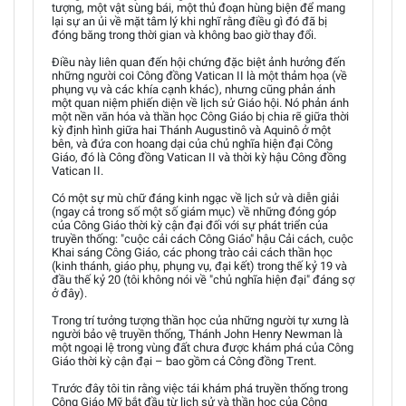
tượng, một vật sùng bái, một thủ đoạn hùng biện để mang
lại sự an ủi về mặt tâm lý khi nghĩ rằng điều gì đó đã bị
đóng băng trong thời gian và không bao giờ thay đổi.
Điều này liên quan đến hội chứng đặc biệt ảnh hưởng đến
những người coi Công đồng Vatican II là một thảm họa (về
phụng vụ và các khía cạnh khác), nhưng cũng phản ánh
một quan niệm phiến diện về lịch sử Giáo hội. Nó phản ánh
một nền văn hóa và thần học Công Giáo bị chia rẽ giữa thời
kỳ định hình giữa hai Thánh Augustinô và Aquinô ở một
bên, và đứa con hoang dại của chủ nghĩa hiện đại Công
Giáo, đó là Công đồng Vatican II và thời kỳ hậu Công đồng
Vatican II.
Có một sự mù chữ đáng kinh ngạc về lịch sử và diễn giải
(ngay cả trong số một số giám mục) về những đóng góp
của Công Giáo thời kỳ cận đại đối với sự phát triển của
truyền thống: "cuộc cải cách Công Giáo" hậu Cải cách, cuộc
Khai sáng Công Giáo, các phong trào cải cách thần học
(kinh thánh, giáo phụ, phụng vụ, đại kết) trong thế kỷ 19 và
đầu thế kỷ 20 (tôi không nói về "chủ nghĩa hiện đại" đáng sợ
ở đây).
Trong trí tưởng tượng thần học của những người tự xưng là
người bảo vệ truyền thống, Thánh John Henry Newman là
một ngoại lệ trong vùng đất chưa được khám phá của Công
Giáo thời kỳ cận đại – bao gồm cả Công đồng Trent.
Trước đây tôi tin rằng việc tái khám phá truyền thống trong
Công Giáo Mỹ bắt đầu từ lịch sử và thần học của Công