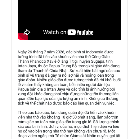
Ngày 26 tháng 7 năm 2026, các binh sĩ Indonesia được
tường trình đã tiến vào khuôn viên nhà thờ Công Giáo
Thánh Phanxicô Xaviê ở làng Titigi, huyện Sugapa, tỉnh
Intan Jaya, thuộc Papua Trung Bộ, trong khi giáo dân đang
tham dự Thánh lễ Chúa Nhật. Sự xuất hiện bất ngờ của các
binh sĩ vũ trang đã gây ra nỗi sợ hãi và hoảng loạn trong
giáo đoàn. Nhiều giáo dân được tường trình đã rời khỏi buổi
lễ vì cảm thấy không an toàn, bởi nhiều người dân tộc
Papua bản địa ở Intan Jaya và các tỉnh bị ảnh hưởng bởi
xung đột khác đang phải chịu đựng những tổn thương liên
quan đến bạo lực của lực lượng an ninh. Không có thương
tích về thể chất nào được báo cáo liên quan đến vụ việc.
Theo các báo cáo, lực lượng quân đội đã tiến vào khuôn
viên nhà thờ vào khoảng 10 giờ 50 phút sáng, làm xáo trộn
cảm giác an toàn của giáo dân trong giờ lễ. Số lượng chính
xác của binh lính, đơn vị của họ, mục đích hiện diện và liệu
họ có vào bên trong nhà thờ hay không vẫn chưa rõ. Một
đoạn video ngắn, mà Tổ chức Giám sát Nhân quyền, gọi tắt