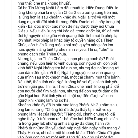
như thế: ‘che mà không khuất’.
Cả ba Tin Mừng Nhất Lãm đều thuật lại Hiển Dung. Điều lạ
lùng không phải là một lần Chúa Giêsu bừng sáng trên núi;
lạ lùng hơn là sau khoảnh khắc ấy, Ngài lại trở về với một
dung mạo rất đỗi bình thường. Điều Đaniel chỉ thấy trong thị
kiến - bài đọc một - các môn đệ nay được thấy nơi Chúa
Giêsu. Nếu Hiển Dung chỉ kéo dài trong chốc lát, thì cả một
đời tự nguyện che giấu vinh quang thần linh mới là phép lạ
lớn nhất. Mọi phép lạ khác bày tỏ quyền năng của Thiên
Chúa; còn Hiển Dung mặc khải một quyền năng còn lớn
hơn: quyền năng biết tự che mình vì yêu. Thì ra, “che” là
phong cách của Thiên Chúa.
Nhưng tại sao Thiên Chúa lại chọn phong cách ấy? Phải
chăng, nếu luôn hiển lộ vinh quang, con người chỉ còn biết
kinh hãi? Ngài không tìm kẻ run sợ, nhưng đợi những người
con dám đến gần. Vì thế, Ngài tự nguyện che vinh quang
của mình sau một khuôn mặt, một cái chạm, một tấm bánh.
Dẫu thế, thần tính của Ngài không hề vơi đi; chỉ có tình yêu
trở nên gần gũi. Thì ra, Thiên Chúa che mình không phải để
con người khó tìm Ngài hơn, nhưng để con người dám đến
gần Ngài hơn. Bởi tình yêu chỉ thật sự đến được với con
người khi không làm họ sợ hãi.
Khoảnh khắc ấy đã in sâu vào lòng Phêrô. Nhiều năm sau,
ông làm chứng: “Chúng tôi đã được thấy tận mắt vẻ uy
phong lẫm liệt của Người”; “Tiếng đó, chính chúng tôi đã
nghe thấy từ trời phán ra” - bài đọc hai. Hiển Dung chỉ diễn
ra trong giây lát; nhưng ánh sáng ấy đã đồng hành với
Phêrô từ những lần yếu đuối vấp ngã đến ngày hiến mạng vì
Thầy. Hoá ra, chỉ cần một khoảnh khắc, Thiên Chúa đã gieo
vào lòng con người một ánh sáng đủ soi cho cả một đời.