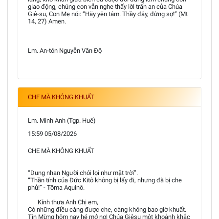
giao động, chúng con vẫn nghe thấy lời trấn an của Chúa
Giê-su, Con Mẹ nói: “Hãy yên tâm. Thầy đây, đừng sợ!” (Mt
14, 27) Amen.
Lm. An-tôn Nguyễn Văn Độ
CHE MÀ KHÔNG KHUẤT
Lm. Minh Anh (Tgp. Huế)
15:59 05/08/2026
CHE MÀ KHÔNG KHUẤT
“Dung nhan Người chói lọi như mặt trời”.
“Thần tính của Đức Kitô không bị lấy đi, nhưng đã bị che
phủ!” - Tôma Aquinô.
Kính thưa Anh Chị em,
Có những điều càng được che, càng không bao giờ khuất.
Tin Mừng hôm nay hé mở nơi Chúa Giêsu một khoảnh khắc