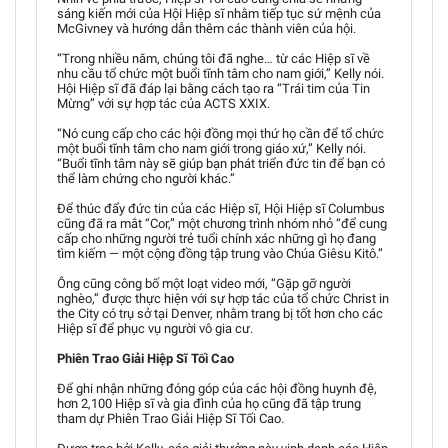
sáng kiến mới của Hội Hiệp sĩ nhằm tiếp tục sứ mệnh của
McGivney và hướng dẫn thêm các thành viên của hội.
“Trong nhiều năm, chúng tôi đã nghe… từ các Hiệp sĩ về
nhu cầu tổ chức một buổi tĩnh tâm cho nam giới,” Kelly nói.
Hội Hiệp sĩ đã đáp lại bằng cách tạo ra “Trái tim của Tin
Mừng” với sự hợp tác của ACTS XXIX.
“Nó cung cấp cho các hội đồng mọi thứ họ cần để tổ chức
một buổi tĩnh tâm cho nam giới trong giáo xứ,” Kelly nói.
“Buổi tĩnh tâm này sẽ giúp bạn phát triển đức tin để bạn có
thể làm chứng cho người khác.”
Để thúc đẩy đức tin của các Hiệp sĩ, Hội Hiệp sĩ Columbus
cũng đã ra mắt “Cor,” một chương trình nhóm nhỏ “để cung
cấp cho những người trẻ tuổi chính xác những gì họ đang
tìm kiếm — một cộng đồng tập trung vào Chúa Giêsu Kitô.”
Ông cũng công bố một loạt video mới, “Gặp gỡ người
nghèo,” được thực hiện với sự hợp tác của tổ chức Christ in
the City có trụ sở tại Denver, nhằm trang bị tốt hơn cho các
Hiệp sĩ để phục vụ người vô gia cư.
Phiên Trao Giải Hiệp Sĩ Tối Cao
Để ghi nhận những đóng góp của các hội đồng huynh đệ,
hơn 2,100 Hiệp sĩ và gia đình của họ cũng đã tập trung
tham dự Phiên Trao Giải Hiệp Sĩ Tối Cao.