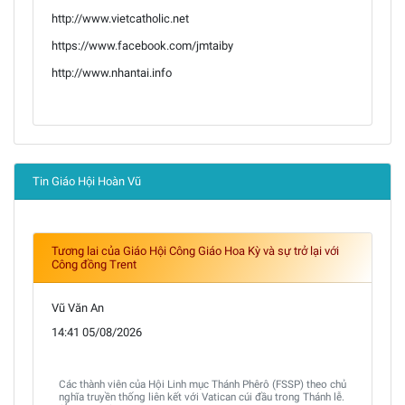
http://www.vietcatholic.net
https://www.facebook.com/jmtaiby
http://www.nhantai.info
Tin Giáo Hội Hoàn Vũ
Tương lai của Giáo Hội Công Giáo Hoa Kỳ và sự trở lại với
Công đồng Trent
Vũ Văn An
14:41 05/08/2026
Các thành viên của Hội Linh mục Thánh Phêrô (FSSP) theo chủ
nghĩa truyền thống liên kết với Vatican cúi đầu trong Thánh lễ.