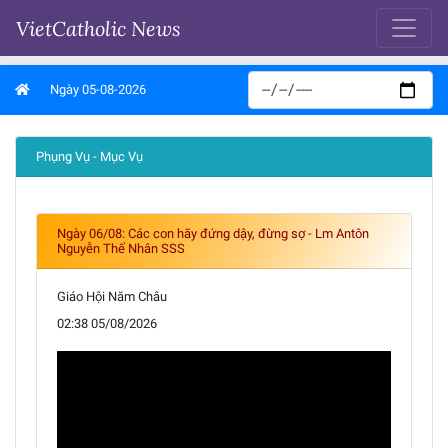
VietCatholic News
Ngày 05-08-2026
Phụng Vụ - Mục Vụ
Ngày 06/08: Các con hãy đứng dậy, đừng sợ - Lm Antôn
Nguyễn Thế Nhân SSS
Giáo Hội Năm Châu
02:38 05/08/2026