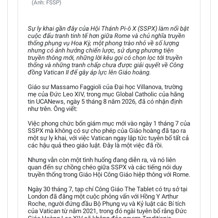
(Ảnh: FSSP)
Sự ly khai gần đây của Hội Thánh Pi-ô X (SSPX) làm nổi bật
cuộc đấu tranh tinh tế hơn giữa Rome và chủ nghĩa truyền
thống phụng vụ Hoa Kỳ, một phong trào nhỏ về số lượng
nhưng có ảnh hưởng chiến lược, sử dụng phương tiện
truyền thông mới, những lời kêu gọi có chọn lọc tới truyền
thống và những tranh chấp chưa được giải quyết về Công
đồng Vatican II để gây áp lực lên Giáo hoàng.
Giáo sư Massamo Faggioli của Đại học Villanova, trường
mẹ của Đức Leo XIV, trong mục Global Catholic của hãng
tin UCANews, ngày 5 tháng 8 năm 2026, đã có nhận định
như trên. Ông viết:
Việc phong chức bốn giám mục mới vào ngày 1 tháng 7 của
SSPX mà không có sự cho phép của Giáo hoàng đã tạo ra
một sự ly khai, với việc Vatican ngay lập tức tuyên bố tất cả
các hậu quả theo giáo luật. Đây là một việc đã rồi.
Nhưng vẫn còn một tình huống đang diễn ra, và nó liên
quan đến sự chồng chéo giữa SSPX và các tiếng nói duy
truyền thống trong Giáo Hội Công Giáo hiệp thông với Rome.
Ngày 30 tháng 7, tạp chí Công Giáo The Tablet có trụ sở tại
London đã đăng một cuộc phỏng vấn với Hồng Y Arthur
Roche, người đứng đầu Bộ Phụng vụ và Kỷ luật các Bí tích
của Vatican từ năm 2021, trong đó ngài tuyên bố rằng Đức