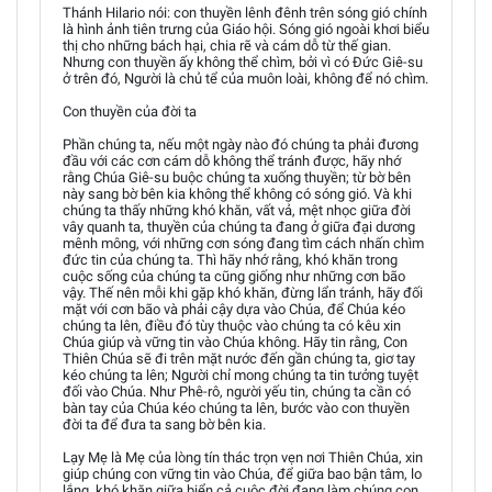
Thánh Hilario nói: con thuyền lênh đênh trên sóng gió chính
là hình ảnh tiên trưng của Giáo hội. Sóng gió ngoài khơi biểu
thị cho những bách hại, chia rẽ và cám dỗ từ thế gian.
Nhưng con thuyền ấy không thể chìm, bởi vì có Đức Giê-su
ở trên đó, Người là chủ tể của muôn loài, không để nó chìm.
Con thuyền của đời ta
Phần chúng ta, nếu một ngày nào đó chúng ta phải đương
đầu với các cơn cám dỗ không thể tránh được, hãy nhớ
rằng Chúa Giê-su buộc chúng ta xuống thuyền; từ bờ bên
này sang bờ bên kia không thể không có sóng gió. Và khi
chúng ta thấy những khó khăn, vất vả, mệt nhọc giữa đời
vây quanh ta, thuyền của chúng ta đang ở giữa đại dương
mênh mông, với những cơn sóng đang tìm cách nhấn chìm
đức tin của chúng ta. Thì hãy nhớ rằng, khó khăn trong
cuộc sống của chúng ta cũng giống như những cơn bão
vậy. Thế nên mỗi khi gặp khó khăn, đừng lẩn tránh, hãy đối
mặt với cơn bão và phải cậy dựa vào Chúa, để Chúa kéo
chúng ta lên, điều đó tùy thuộc vào chúng ta có kêu xin
Chúa giúp và vững tin vào Chúa không. Hãy tin rằng, Con
Thiên Chúa sẽ đi trên mặt nước đến gần chúng ta, giơ tay
kéo chúng ta lên; Người chỉ mong chúng ta tin tưởng tuyệt
đối vào Chúa. Như Phê-rô, người yếu tin, chúng ta cần có
bàn tay của Chúa kéo chúng ta lên, bước vào con thuyền
đời ta để đưa ta sang bờ bên kia.
Lạy Mẹ là Mẹ của lòng tín thác trọn vẹn nơi Thiên Chúa, xin
giúp chúng con vững tin vào Chúa, để giữa bao bận tâm, lo
lắng, khó khăn giữa biển cả cuộc đời đang làm chúng con