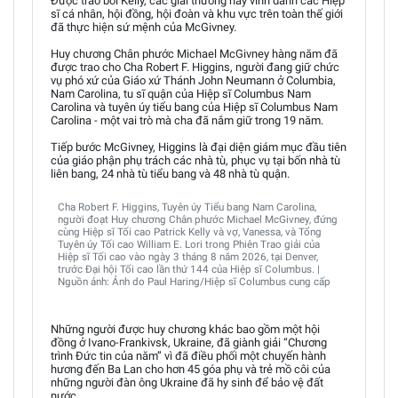
Được trao bởi Kelly, các giải thưởng này vinh danh các Hiệp
sĩ cá nhân, hội đồng, hội đoàn và khu vực trên toàn thế giới
đã thực hiện sứ mệnh của McGivney.
Huy chương Chân phước Michael McGivney hàng năm đã
được trao cho Cha Robert F. Higgins, người đang giữ chức
vụ phó xứ của Giáo xứ Thánh John Neumann ở Columbia,
Nam Carolina, tu sĩ quận của Hiệp sĩ Columbus Nam
Carolina và tuyên úy tiểu bang của Hiệp sĩ Columbus Nam
Carolina - một vai trò mà cha đã nắm giữ trong 19 năm.
Tiếp bước McGivney, Higgins là đại diện giám mục đầu tiên
của giáo phận phụ trách các nhà tù, phục vụ tại bốn nhà tù
liên bang, 24 nhà tù tiểu bang và 48 nhà tù quận.
Cha Robert F. Higgins, Tuyên úy Tiểu bang Nam Carolina,
người đoạt Huy chương Chân phước Michael McGivney, đứng
cùng Hiệp sĩ Tối cao Patrick Kelly và vợ, Vanessa, và Tổng
Tuyên úy Tối cao William E. Lori trong Phiên Trao giải của
Hiệp sĩ Tối cao vào ngày 3 tháng 8 năm 2026, tại Denver,
trước Đại hội Tối cao lần thứ 144 của Hiệp sĩ Columbus. |
Nguồn ảnh: Ảnh do Paul Haring/Hiệp sĩ Columbus cung cấp
Những người được huy chương khác bao gồm một hội
đồng ở Ivano-Frankivsk, Ukraine, đã giành giải “Chương
trình Đức tin của năm” vì đã điều phối một chuyến hành
hương đến Ba Lan cho hơn 45 góa phụ và trẻ mồ côi của
những người đàn ông Ukraine đã hy sinh để bảo vệ đất
nước.