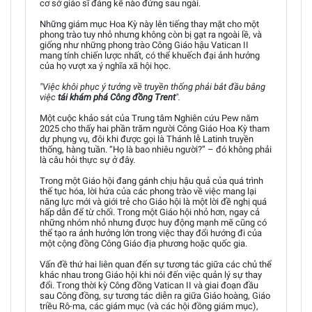
cơ sở giáo sĩ đáng kể nào đứng sau ngài.
Những giám mục Hoa Kỳ này lên tiếng thay mặt cho một
phong trào tuy nhỏ nhưng không còn bị gạt ra ngoài lề, và
giống như những phong trào Công Giáo hậu Vatican II
mang tính chiến lược nhất, có thể khuếch đại ảnh hưởng
của họ vượt xa ý nghĩa xã hội học.
"Việc khôi phục ý tưởng về truyền thống phải bắt đầu bằng
việc
tái khám phá Công đồng Trent
".
Một cuộc khảo sát của Trung tâm Nghiên cứu Pew năm
2025 cho thấy hai phần trăm người Công Giáo Hoa Kỳ tham
dự phụng vụ, đôi khi được gọi là Thánh lễ Latinh truyền
thống, hàng tuần. “Họ là bao nhiêu người?” – đó không phải
là câu hỏi thực sự ở đây.
Trong một Giáo hội đang gánh chịu hậu quả của quá trình
thế tục hóa, lời hứa của các phong trào về việc mang lại
năng lực mới và giới trẻ cho Giáo hội là một lời đề nghị quá
hấp dẫn để từ chối. Trong một Giáo hội nhỏ hơn, ngay cả
những nhóm nhỏ nhưng được huy động mạnh mẽ cũng có
thể tạo ra ảnh hưởng lớn trong việc thay đổi hướng đi của
một cộng đồng Công Giáo địa phương hoặc quốc gia.
Vấn đề thứ hai liên quan đến sự tương tác giữa các chủ thể
khác nhau trong Giáo hội khi nói đến việc quản lý sự thay
đổi. Trong thời kỳ Công đồng Vatican II và giai đoạn đầu
sau Công đồng, sự tương tác diễn ra giữa Giáo hoàng, Giáo
triều Rô-ma, các giám mục (và các hội đồng giám mục),