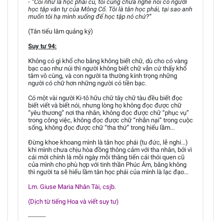
- “Coi như là học phái cũ, tôi cũng chưa nghe nói có người
học tập văn tự của Mông Cổ. Tôi là tân học phái, tại sao anh
muốn tôi hạ mình xuống để học tập nó chứ?”
(Tân tiếu lâm quảng ký)
Suy tư 94:
Không có gì khổ cho bằng không biết chữ, dù cho có vàng
bạc cao như núi thì người không biết chữ vẫn cứ thấy khổ
tâm vô cùng, và con người ta thường kính trọng những
người có chữ hơn những người có tiền bạc.
Có một vài người Ki-tô hữu chữ tây chữ tàu đều biết đọc
biết viết và biết nói, nhưng lòng họ không đọc được chữ
“yêu thương” nơi tha nhân, không đọc được chữ “phục vụ”
trong công việc, không đọc được chữ “nhẫn nại” trong cuộc
sống, không đọc được chữ “tha thứ” trong hiểu lầm...
Đừng khoe khoang mình là tân học phái (tu đức, lễ nghi...)
khi mình chưa chịu hòa đồng thông cảm với tha nhân, bởi vì
cái mới chính là mỗi ngày mỗi thăng tiến cái thói quen cũ
của mình cho phù hợp với tinh thần Phúc Âm, bằng không
thì người ta sẽ hiểu lầm tân học phái của mình là lạc đạo...
Lm. Giuse Maria Nhân Tài, csjb.
(Dịch từ tiếng Hoa và viết suy tư)
---------