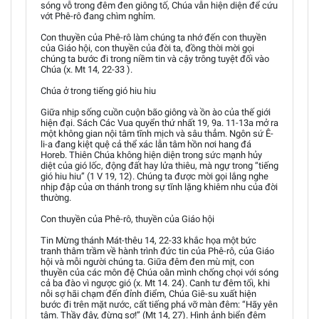
sóng vỗ trong đêm đen giông tố, Chúa vẫn hiện diện để cứu
vớt Phê-rô đang chìm nghỉm.
Con thuyền của Phê-rô làm chúng ta nhớ đến con thuyền
của Giáo hội, con thuyền của đời ta, đồng thời mời gọi
chúng ta bước đi trong niềm tin và cậy trông tuyệt đối vào
Chúa (x. Mt 14, 22-33 ).
Chúa ở trong tiếng gió hiu hiu
Giữa nhịp sống cuồn cuộn bão giông và ồn ào của thế giới
hiện đại. Sách Các Vua quyển thứ nhất 19, 9a. 11-13a mở ra
một không gian nội tâm tĩnh mịch và sâu thẳm. Ngôn sứ Ê-
li-a đang kiệt quệ cả thể xác lẫn tâm hồn nơi hang đá
Horeb. Thiên Chúa không hiện diện trong sức mạnh hủy
diệt của gió lốc, động đất hay lửa thiêu, mà ngự trong “tiếng
gió hiu hiu” (1 V 19, 12). Chúng ta được mời gọi lắng nghe
nhịp đập của ơn thánh trong sự tĩnh lặng khiêm nhu của đời
thường.
Con thuyền của Phê-rô, thuyền của Giáo hội
Tin Mừng thánh Mát-thêu 14, 22-33 khắc họa một bức
tranh thâm trầm về hành trình đức tin của Phê-rô, của Giáo
hội và mỗi người chúng ta. Giữa đêm đen mù mịt, con
thuyền của các môn đệ Chúa oằn mình chống chọi với sóng
cả ba đào vì ngược gió (x. Mt 14. 24). Canh tư đêm tối, khi
nỗi sợ hãi chạm đến đỉnh điểm, Chúa Giê-su xuất hiện
bước đi trên mặt nước, cất tiếng phá vỡ màn đêm: “Hãy yên
tâm. Thầy đây, đừng sợ!” (Mt 14, 27). Hình ảnh biển đêm