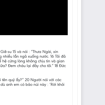
iê-su 15 và nói : “Thưa Ngài, xin
ng nhiều lần ngã xuống nước. 16 Tôi đã
 hệ cứng lòng không chịu tin và gian
ữa? Đem cháu lại đây cho tôi.” 18 Đức
i tên quỷ ấy?” 20 Người nói với các
ì dù anh em có bảo núi này : ‘Rời khỏi