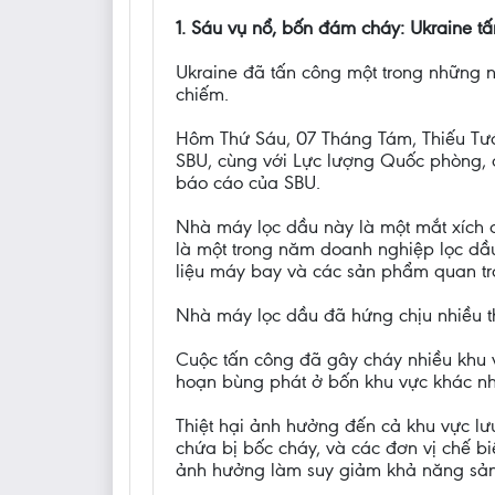
1. Sáu vụ nổ, bốn đám cháy: Ukraine t
Ukraine đã tấn công một trong những 
chiếm.
Hôm Thứ Sáu, 07 Tháng Tám, Thiếu Tướn
SBU, cùng với Lực lượng Quốc phòng, đ
báo cáo của SBU.
Nhà máy lọc dầu này là một mắt xích q
là một trong năm doanh nghiệp lọc dầu
liệu máy bay và các sản phẩm quan tr
Nhà máy lọc dầu đã hứng chịu nhiều th
Cuộc tấn công đã gây cháy nhiều khu v
hoạn bùng phát ở bốn khu vực khác n
Thiệt hại ảnh hưởng đến cả khu vực lưu
chứa bị bốc cháy, và các đơn vị chế bi
ảnh hưởng làm suy giảm khả năng sản x