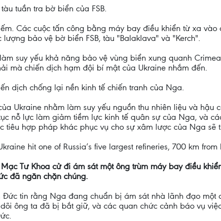
àu tuần tra bờ biển của FSB.
hiếm. Các cuộc tấn công bằng máy bay điều khiển từ xa vào 
c lượng bảo vệ bờ biển FSB, tàu "Balaklava" và "Kerch".
B làm suy yếu khả năng bảo vệ vùng biển xung quanh Crimea
ải mà chiến dịch hạm đội bí mật của Ukraine nhắm đến.
ến dịch chống lại nền kinh tế chiến tranh của Nga.
 của Ukraine nhằm làm suy yếu nguồn thu nhiên liệu và hậu
ên tục nỗ lực làm giảm tiềm lực kinh tế quân sự của Nga, và 
c tiêu hợp pháp khác phục vụ cho sự xâm lược của Nga sẽ ti
Ukraine hit one of Russia’s five largest refineries, 700 km from
 Mạc Tư Khoa cử đi ám sát một ông trùm máy bay điều khiển 
Đức đã ngăn chặn chúng.
nh Đức tin rằng Nga đang chuẩn bị ám sát nhà lãnh đạo một 
 dõi ông ta đã bị bắt giữ, và các quan chức cảnh báo vụ v
ức.