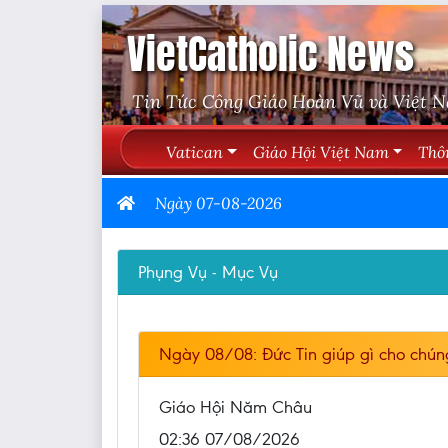
VietCatholic News
Tin Tức Công Giáo Hoàn Vũ và Việt 
Vatican
Giáo Hội Việt Nam
Thô
Ngày 07-08-2026
Phụng Vụ - Mục Vụ
Ngày 08/08: Đức Tin giúp gì cho chún
Giáo Hội Năm Châu
02:36 07/08/2026