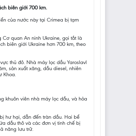
ch biên giới 700 km.
iển của nước này tại Crimea bị tạm
Cơ quan An ninh Ukraine, gọi tắt là
ch biên giới Ukraine hơn 700 km, theo
vực thủ đô. Nhà máy lọc dầu Yaroslavl
ăm, sản xuất xăng, dầu diesel, nhiên
ư Khoa.
ng khuôn viên nhà máy lọc dầu, và hỏa
bị hư hại, dẫn đến tràn dầu. Hai bể
ứa dầu thô và các đơn vị tinh chế bị
ả năng lưu trữ.