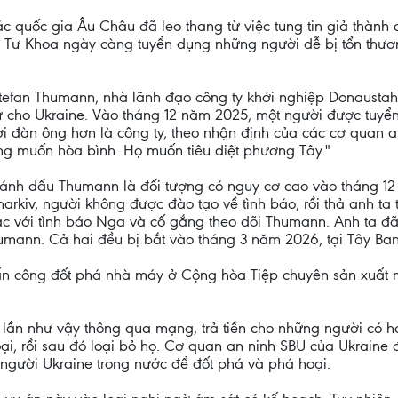
 quốc gia Âu Châu đã leo thang từ việc tung tin giả thành 
 Tư Khoa ngày càng tuyển dụng những người dễ bị tổn thươ
 Stefan Thumann, nhà lãnh đạo công ty khởi nghiệp Donausta
 tử cho Ukraine. Vào tháng 12 năm 2025, một người được tu
ời đàn ông hơn là công ty, theo nhận định của các cơ quan a
g muốn hòa bình. Họ muốn tiêu diệt phương Tây."
ánh dấu Thumann là đối tượng có nguy cơ cao vào tháng 12
harkiv, người không được đào tạo về tình báo, rồi thả anh ta t
 lạc với tình báo Nga và cố gắng theo dõi Thumann. Anh ta đ
Thumann. Cả hai đều bị bắt vào tháng 3 năm 2026, tại Tây Ba
tấn công đốt phá nhà máy ở Cộng hòa Tiệp chuyên sản xuất má
ần như vậy thông qua mạng, trả tiền cho những người có h
ại, rồi sau đó loại bỏ họ. Cơ quan an ninh SBU của Ukrain
người Ukraine trong nước để đốt phá và phá hoại.