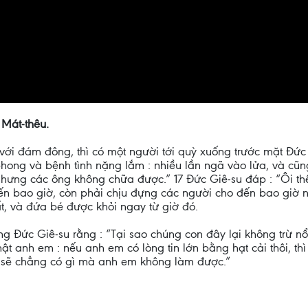
 Mát-thêu.
ới đám đông, thì có một người tới quỳ xuống trước mặt Đức G
nh phong và bệnh tình nặng lắm : nhiều lần ngã vào lửa, và cũ
ưng các ông không chữa được.” 17 Đức Giê-su đáp : “Ôi thế
đến bao giờ, còn phải chịu đựng các người cho đến bao giờ n
t, và đứa bé được khỏi ngay từ giờ đó.
g Đức Giê-su rằng : “Tại sao chúng con đây lại không trừ nổ
ật anh em : nếu anh em có lòng tin lớn bằng hạt cải thôi, th
à sẽ chẳng có gì mà anh em không làm được.”