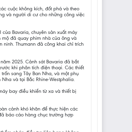
các cuộc không kích, đốt phá và theo
ng và người di cư cho những công việc
hl của Bavaria, chuyên sản xuất máy
yển mộ đã quay phim nhà của ông và
n ninh. Thumann đã công khai chỉ trích
 năm 2025. Cảnh sát Bavaria đã bắt
rước khi phân tích điện thoại. Các thiết
ã trốn sang Tây Ban Nha, và một phụ
n Nha và tại Bắc Rhine-Westphalia.
y bay điều khiển từ xa và thiết bị
oàn cảnh khó khăn để thực hiện các
e đã báo cáo hàng chục trường hợp