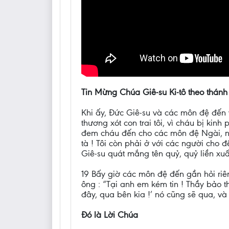
Tin Mừng Chúa Giê-su Ki-tô theo thánh
Khi ấy, Đức Giê-su và các môn đệ đến v
thương xót con trai tôi, vì cháu bị ki
đem cháu đến cho các môn đệ Ngài, nh
tà ! Tôi còn phải ở với các người cho 
Giê-su quát mắng tên quỷ, quỷ liền xuấ
19 Bấy giờ các môn đệ đến gần hỏi riên
ông : “Tại anh em kém tin ! Thầy bảo th
đây, qua bên kia !’ nó cũng sẽ qua, v
Đó là Lời Chúa