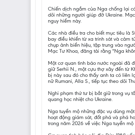
Chiến dịch ngầm của Nga chống lại các
dõi những người giúp đỡ Ukraine. Mạc
nguy hiểm này.
Các nhà điều tra cho biết mục tiêu là
bay điều khiển từ xa trinh sát và cảm
chụp ảnh biển hiệu, tập trung vào ngư
Mạc Tư Khoa, đăng tải rằng "Nga khôn
Một cơ quan tình báo nước ngoài đã đ
giữ Serhii N., một cựu thợ xây đến từ K
bị này sau đó cho thấy anh ta có liên
nữ Rumani, Alla S., tiếp tục theo dõi 
Nghi phạm thứ tư bị bắt giữ trong vụ 
quang học nhiệt cho Ukraine.
Nga tuyển mộ những đặc vụ dùng một l
hoạt động giám sát, đốt phá và phá ho
trong năm 2026 về việc Nga tuyển mộ 