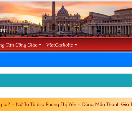
Nam
ng Tấn Công Giáo
VietCatholic
g ta? – Nữ Tu Têrêsa Phùng Thị Yến – Dòng Mến Thánh Giá 