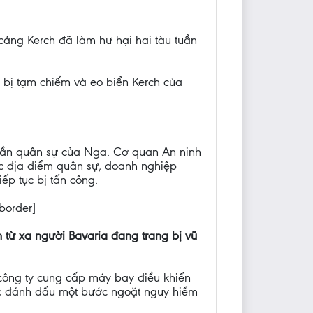
cảng Kerch đã làm hư hại hai tàu tuần
 bị tạm chiếm và eo biển Kerch của
 cần quân sự của Nga. Cơ quan An ninh
các địa điểm quân sự, doanh nghiệp
ếp tục bị tấn công.
 border]
từ xa người Bavaria đang trang bị vũ
công ty cung cấp máy bay điều khiển
iệc đánh dấu một bước ngoặt nguy hiểm