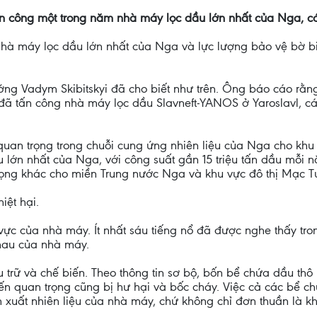
ấn công một trong năm nhà máy lọc dầu lớn nhất của Nga, cá
nhà máy lọc dầu lớn nhất của Nga và lực lượng bảo vệ bờ b
g Vadym Skibitskyi đã cho biết như trên. Ông báo cáo rằng 
ã tấn công nhà máy lọc dầu Slavneft-YANOS ở Yaroslavl, cá
uan trọng trong chuỗi cung ứng nhiên liệu của Nga cho khu 
 lớn nhất của Nga, với công suất gần 15 triệu tấn dầu mỗi n
ọng khác cho miền Trung nước Nga và khu vực đô thị Mạc T
iệt hại.
ực của nhà máy. Ít nhất sáu tiếng nổ đã được nghe thấy tro
hau của nhà máy.
 trữ và chế biến. Theo thông tin sơ bộ, bốn bể chứa dầu thô 
ến quan trọng cũng bị hư hại và bốc cháy. Việc cả các bể ch
uất nhiên liệu của nhà máy, chứ không chỉ đơn thuần là kh