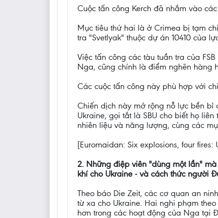
Cuộc tấn công Kerch đã nhắm vào các t
Mục tiêu thứ hai là ở Crimea bị tạm c
tra "Svetlyak" thuộc dự án 10410 của lự
Việc tấn công các tàu tuần tra của FS
Nga, cũng chính là điểm nghẽn hàng h
Các cuộc tấn công này phù hợp với chi
Chiến dịch này mở rộng nỗ lực bền bỉ
Ukraine, gọi tắt là SBU cho biết họ li
nhiên liệu và năng lượng, cùng các mụ
[Euromaidan: Six explosions, four fires: 
2. Những điệp viên "dùng một lần" mà
khí cho Ukraine - và cách thức người 
Theo báo Die Zeit, các cơ quan an ni
từ xa cho Ukraine. Hai nghi phạm theo
hơn trong các hoạt động của Nga tại Đ