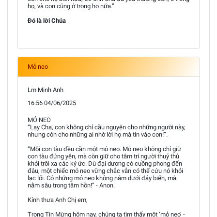
họ, và con cũng ở trong họ nữa.”
Đó là lời Chúa
Mỏ neo
Lm Minh Anh
16:56 04/06/2025
MỎ NEO
“Lạy Cha, con không chỉ cầu nguyện cho những người này,
nhưng còn cho những ai nhờ lời họ mà tin vào con!”.
“Mỗi con tàu đều cần một mỏ neo. Mỏ neo không chỉ giữ
con tàu đứng yên, mà còn giữ cho tâm trí người thuỷ thủ
khỏi trôi xa các ký ức. Dù đại dương có cuồng phong đến
đâu, một chiếc mỏ neo vững chắc vẫn có thể cứu nó khỏi
lạc lối. Có những mỏ neo không nằm dưới đáy biển, mà
nằm sâu trong tâm hồn!” - Anon.
Kính thưa Anh Chị em,
Trong Tin Mừng hôm nay, chúng ta tìm thấy một ‘mỏ neo’ -