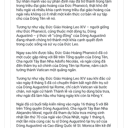
Sự nhấn mạnh vào sự phân định này đã trở thành trọng tâm
trong triều đại giáo hoàng của Đức Phanxicô, thật khó để
hiểu ngài và nhiều khía cạnh trong triều đại giáo hoàng của
ngài nếu không có ít nhất một kiến thức cơ bản về sự tập
chú của Dòng Tên về nó.
Tương tự như vậy, Đức Giáo Hoàng Leo XIV – người giống
như Đức Phanxicô, cũng thuộc một dòng tu, Dòng
Augustinô – ý thức về “cộng đồng” của Dòng Augustinô
đang nhanh chóng trở thành một khía cạnh quyết định
trong cuộc sống và sứ vụ của Đức Leo.
Ngay sau khi được bầu, Đức Giáo Hoàng Phanxicô đã có
một cuộc gặp riêng với Bề trên Tổng quyền của Dòng Tên,
Cha người Tây Ban Nha Adolfo Nicolás, và ngài cũng đã
đến thăm trụ sở chính của Dòng Tên tại Rome, nằm cách
tường thành Vatican một quãng ngắn.
Tương tự như vậy, Đức Giáo Hoàng Leo XIV sau khi đắc cử
vào ngày 8 tháng 5 đã có chuyến thăm bất ngờ đến trụ sở
của Dòng Augustinô tại Rome, chỉ cách Vatican vài bước
chân, nơi ngài cử hành Thánh lễ và cùng họ dùng bữa trưa,
như ngài đã làm hầu như hàng ngày khi còn là Hồng Y.
Ngài đã có buổi tiếp kiến riêng vào ngày 16 tháng 5 với Bề
trên Tổng quyền Dòng Augustinô, Cha người Tây Ban Nha
Alejandro Moral, người đã tham dự bữa trưa mừng sinh
nhật lần thứ 70 của ngài vào Chúa Nhật, ngày 1 tháng 6,
một lần nữa cùng các tu sĩ Dòng Augustinô tại trụ sở của
Dòng Augustinô và Cao đẳng Quốc tế St. Monica liền kề để