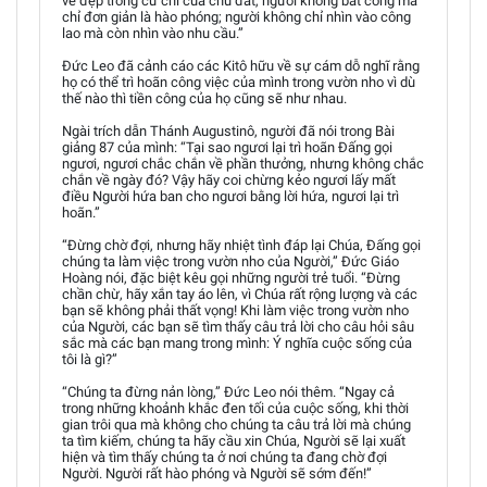
vẻ đẹp trong cử chỉ của chủ đất, người không bất công mà
chỉ đơn giản là hào phóng; người không chỉ nhìn vào công
lao mà còn nhìn vào nhu cầu.”
Đức Leo đã cảnh cáo các Kitô hữu về sự cám dỗ nghĩ rằng
họ có thể trì hoãn công việc của mình trong vườn nho vì dù
thế nào thì tiền công của họ cũng sẽ như nhau.
Ngài trích dẫn Thánh Augustinô, người đã nói trong Bài
giảng 87 của mình: “Tại sao ngươi lại trì hoãn Đấng gọi
ngươi, ngươi chắc chắn về phần thưởng, nhưng không chắc
chắn về ngày đó? Vậy hãy coi chừng kẻo ngươi lấy mất
điều Người hứa ban cho ngươi bằng lời hứa, ngươi lại trì
hoãn.”
“Đừng chờ đợi, nhưng hãy nhiệt tình đáp lại Chúa, Đấng gọi
chúng ta làm việc trong vườn nho của Người,” Đức Giáo
Hoàng nói, đặc biệt kêu gọi những người trẻ tuổi. “Đừng
chần chừ, hãy xắn tay áo lên, vì Chúa rất rộng lượng và các
bạn sẽ không phải thất vọng! Khi làm việc trong vườn nho
của Người, các bạn sẽ tìm thấy câu trả lời cho câu hỏi sâu
sắc mà các bạn mang trong mình: Ý nghĩa cuộc sống của
tôi là gì?”
“Chúng ta đừng nản lòng,” Đức Leo nói thêm. “Ngay cả
trong những khoảnh khắc đen tối của cuộc sống, khi thời
gian trôi qua mà không cho chúng ta câu trả lời mà chúng
ta tìm kiếm, chúng ta hãy cầu xin Chúa, Người sẽ lại xuất
hiện và tìm thấy chúng ta ở nơi chúng ta đang chờ đợi
Người. Người rất hào phóng và Người sẽ sớm đến!”