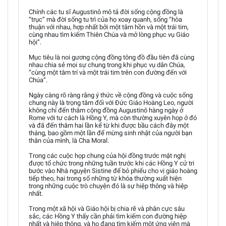
Chính các tu sĩ Augustinô mô tả đời sống cộng đồng là
“trục” mà đời sống tu trì của họ xoay quanh, sống “hòa
thuận với nhau, hợp nhất bởi một tâm hồn và một trái tim,
cùng nhau tìm kiếm Thiên Chúa và mở lòng phục vụ Giáo
hội”.
Mục tiêu là noi gương cộng đồng tông đồ đầu tiên đã cùng
nhau chia sẻ mọi sự chung trong khi phục vụ dân Chúa,
“cùng một tâm trí và một trái tim trên con đường đến với
Chúa”.
Ngày càng rõ ràng rằng ý thức về cộng đồng và cuộc sống
chung này là trọng tâm đối với Đức Giáo Hoàng Leo, người
không chỉ đến thăm cộng đồng Augustinô hàng ngày ở
Rome với tư cách là Hồng Y, mà còn thường xuyên họp ở đó
và đã đến thăm hai lần kể từ khi được bầu cách đây một
tháng, bao gồm một lần để mừng sinh nhật của người bạn
thân của mình, là Cha Moral.
Trong các cuộc họp chung của hội đồng trước mật nghị
được tổ chức trong những tuần trước khi các Hồng Y cử tri
bước vào Nhà nguyện Sistine để bỏ phiếu cho vị giáo hoàng
tiếp theo, hai trong số những từ khóa thường xuất hiện
trong những cuộc trò chuyện đó là sự hiệp thông và hiệp
nhất.
Trong một xã hội và Giáo hội bị chia rẽ và phân cực sâu
sắc, các Hồng Y thấy cần phải tìm kiếm con đường hiệp
nhất và hiệp thông, và họ đang tìm kiếm một ứng viên mà