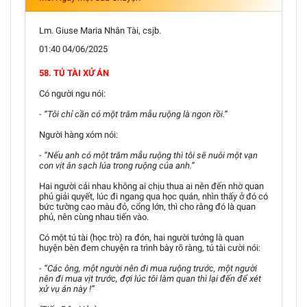
Lm. Giuse Maria Nhân Tài, csjb.
01:40 04/06/2025
58. TÚ TÀI XỬ ÁN
Có người ngu nói:
- “Tôi chỉ cần có một trăm mẫu ruộng là ngon rồi.”
Người hàng xóm nói:
- “Nếu anh có một trăm mẫu ruộng thì tôi sẽ nuôi một vạn
con vịt ăn sạch lúa trong ruộng của anh.”
Hai người cải nhau không ai chịu thua ai nên đến nhờ quan
phủ giải quyết, lúc đi ngang qua học quán, nhìn thấy ở đó có
bức tường cao màu đỏ, cổng lớn, thì cho rằng đó là quan
phủ, nên cùng nhau tiến vào.
Có một tú tài (học trò) ra đón, hai người tưởng là quan
huyện bèn đem chuyện ra trình bày rõ ràng, tú tài cười nói:
- “Các ông, một người nên đi mua ruộng trước, một người
nên đi mua vịt trước, đợi lúc tôi làm quan thì lại đến để xét
xử vụ án này !”