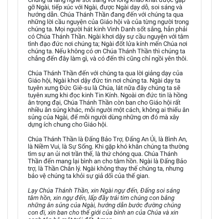
gỡ Ngài, tiếp xúc với Ngài, được Ngài dạy dỗ, soi sáng và
hướng dẫn. Chúa Thánh Thần đang đến với chúng ta qua
những lời cầu nguyện của Giáo hội và của từng người trong
chúng ta. Mọi người hát kinh Vinh Danh sốt sắng, hẳn phải
có Chúa Thánh Thần. Ngài khơi dậy sự cầu nguyện với tâm
tình đạo đức nơi chúng ta; Ngài đốt lửa kính mến Chúa nơi
chúng ta. Nếu không có ơn Chúa Thánh Thần thì chúng ta
chẳng đến đây làm gì, và có đến thì cũng chỉ ngồi yên thôi.
Chúa Thánh Thần đến với chúng ta qua lời giảng dạy của
Giáo hội, Ngài khơi dậy đức tin nơi chúng ta. Ngài dạy ta
tuyên xưng Đức Giê-su là Chúa, lát nữa đây chúng ta sẽ
tuyên xưng khi đọc kinh Tin Kính. Ngoài ơn đức tin là hồng
ân trọng đại, Chúa Thánh Thần còn ban cho Giáo hội rất
nhiều ân sủng khác, mỗi người một cách, không ai thiếu ân
sủng của Ngài, để mỗi người dùng những ơn đó mà xây
dựng ích chung cho Giáo hội.
Chúa Thánh Thần là Đấng Bảo Trợ, Đấng An Ủi, là Bình An,
là Niềm Vui, là Sự Sống. Khi gặp khó khăn chúng ta thường
tìm sự an ủi nơi trần thế, là thứ chóng qua. Chúa Thánh
Thần đến mang lại bình an cho tâm hồn. Ngài là Đấng Bảo
trợ, là Thần Chân lý. Ngài không thay thế chúng ta, nhưng
bảo vệ chúng ta khỏi sự giả dối của thế gian.
Lạy Chúa Thánh Thần, xin Ngài ngự đến, Đấng soi sáng
tâm hồn, xin ngự đến, lấp đầy trái tim chúng con bằng
những ân sủng của Ngài, hướng dẫn bước đường chúng
con đi, xin ban cho thế giới của bình an của Chúa và xin