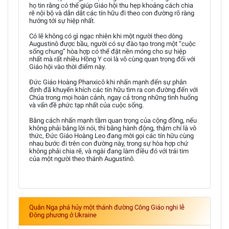
họ tin rằng có thể giúp Giáo hội thu hẹp khoảng cách chia
rẽ nội bộ và dẫn dắt các tín hữu đi theo con đường rõ ràng
hướng tới sự hiệp nhất.
Có lẽ không có gì ngạc nhiên khi một người theo dòng
Augustinô được bầu, người có sự đào tạo trong một “cuộc
sống chung” hòa hợp có thể đặt nền móng cho sự hiệp
nhất mà rất nhiều Hồng Y coi là vô cùng quan trọng đối với
Giáo hội vào thời điểm này.
Đức Giáo Hoàng Phanxicô khi nhấn mạnh đến sự phân
định đã khuyến khích các tín hữu tìm ra con đường đến với
Chúa trong mọi hoàn cảnh, ngay cả trong những tình huống
và vấn đề phức tạp nhất của cuộc sống.
Bằng cách nhấn mạnh tầm quan trọng của cộng đồng, nếu
không phải bằng lời nói, thì bằng hành động, thậm chí là vô
thức, Đức Giáo Hoàng Leo đang mời gọi các tín hữu cùng
nhau bước đi trên con đường này, trong sự hòa hợp chứ
không phải chia rẽ, và ngài đang làm điều đó với trái tim
của một người theo thánh Augustinô.
Quân Nga phá hủy một thánh đường Công Giáo nghi lễ
Đông phương ở Ukraine