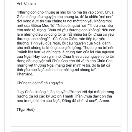
Anh Chị em,
“Nhưng còn cho những ai nhờ lời họ mà tin vào con!”. Chúa
Giêsu hằng cầu nguyện cho chúng ta, đó là chiếc ‘mỏ neo’
đời sống đức tin của chúng ta nơi một tình yêu không mỏi
mệt của Giêsu Mục Tử. “Nếu có người hỏi, “Thưa cha, nếu
con mắc tội trọng, Chúa có yêu thương con không? Nếu con
làm những điều vô cùng tồi tệ, rất nhiều tội lỗi, Chúa có yêu
thương con không?” - Có! Chúa Giêsu vẫn tiếp tục yêu
thương. Tình yêu của Ngài, lời cầu nguyện của Ngài dành
cho mỗi chúng ta không bao giờ ngừng. Thực sự nó trở nên
‘mãnh liệt hơn’ và chúng ta là ‘trung tâm của lời cầu nguyện’
của Ngài! Hãy luôn ghi nhớ: Chúa Giêsu cầu nguyện cho tôi,
đang cầu nguyện với Chúa Cha cho tôi và tỏ cho Chúa Cha
những vết thương Ngài mang trên mình vì tôi, đó là tất cả
tình yêu của Ngài dành cho mỗi người chúng ta!” -
Phanxicô.
Chúng ta có thể cầu nguyện,
“Lạy Chúa, không ít lần, thuyền đời con trôi dạt mất phương
hướng, xa rời các ký ức; xin Thánh Thần Chúa dạy con thả
neo trong trái tim của Ngài, Đấng đã chết vì con!”, Amen.
(Tgp. Huế)