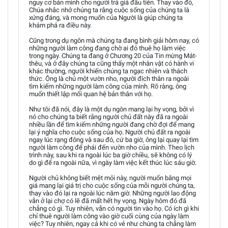
nguy cơ bán mình cho người trả giá đầu tiên. Thay vào đó,
Chúa nhắc nhở chúng ta rằng cuộc sống của chúng ta là
xứng đáng, và mong muốn của Người là giúp chúng ta
khám phá ra điều này.
Cũng trong dụ ngôn mà chúng ta đang bình giải hôm nay, có
những người làm công đang chờ ai đó thuê họ làm việc
trong ngày. Chúng ta đang ở Chương 20 của Tin mừng Mát-
thêu, và ở đây chúng ta cũng thấy một nhân vật có hành vi
khác thường, người khiến chúng ta ngạc nhiên và thách
thức. Ông là chủ một vườn nho, người đích thân ra ngoài
tìm kiếm những người làm công của mình. Rõ ràng, ông
muốn thiết lập mối quan hệ bản thân với họ.
Như tôi đã nói, đây là một dụ ngôn mang lại hy vọng, bởi vì
nó cho chúng ta biết rằng người chủ đất này đã ra ngoài
nhiều lần để tìm kiếm những người đang chờ đợi để mang
lại ý nghĩa cho cuộc sống của họ. Người chủ đất ra ngoài
ngay lúc rạng đông và sau đó, cứ ba giờ, ông lại quay lại tìm
người làm công để phái đến vườn nho của mình. Theo lịch
trình này, sau khi ra ngoài lúc ba giờ chiều, sẽ không có lý
do gì để ra ngoài nữa, vì ngày làm việc kết thúc lúc sáu giờ.
Người chủ không biết mệt mỏi này, người muốn bằng mọi
giá mang lại giá trị cho cuộc sống của mỗi người chúng ta,
thay vào đó lại ra ngoài lúc năm giờ. Những người lao động
vẫn ở lại chợ có lẽ đã mất hết hy vọng. Ngày hôm đó đã
chẳng có gì. Tuy nhiên, vẫn có người tin vào họ. Có ích gì khi
chỉ thuê người làm công vào giờ cuối cùng của ngày làm
việc? Tuy nhiên, ngay cả khi có vẻ như chúng ta chẳng làm