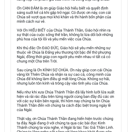
Ơn CAN ĐẢM là ơn giúp Giáo hội hiểu biết và quyết định
sáng suốt kể cả khi gặp trở ngại. Có được ơn này, con cái
Chúa sẽ vượt qua mọi khó khăn và thi hành bổn phận của
mình cách vui vẻ.
Với Ơn HIỂU BIẾT của Chúa Thánh Thần, Giáo hội nhìn ra
sự thật của cuộc sống thế trần, không bị lừa dối bởi những
phù hoa của tội lỗi và yêu mến việc của Chúa.
Khi thủ đắc Ơn ĐẠO ĐỨC, Giáo hội sẽ yêu mến những sự
thuộc về Chúa là Đấng yêu thương tột bậc để thờ phượng
Ngài, đồng thời giúp con người yêu mến nhau vì tất cả có
chung một Cha trên Trời.
Sau cùng là Ơn KÍNH SỢ CHÚA. Ơn này giúp con cái Chúa
vâng lời Thiên Chúa và nhận ra sự cao cả, công minh của
Chúa để không làm điều gì mất lòng Chúa. Không sợ hãi,
nhưng luôn tôn kính và trông cậy vào tình yêu của Chúa.
Nếu như khi xưa Chúa Thánh Thần đã lấy hình lưỡi lửa xuất
hiện và rải rác đậu trên từng người cùng ban đầy đủ các ơn
với các sự kiện bên ngoài, thì hôm nay chúng ta tin Chúa
Thánh Thần đến với chúng ta cách đặc biệt trong ngày lễ
của Ngài.
Thật vậy, ơn Chúa Thánh Thần đang hiển hiện trước chúng
ta đây. Ngài đang ở với chúng ta qua các bài đọc Kinh
Thánh chúng ta vừa nghe, vì Ngài là tác Tác Giả Thần Linh.
Chúng ta lắng nghe sốt sắng với lòng khao khát được gặp