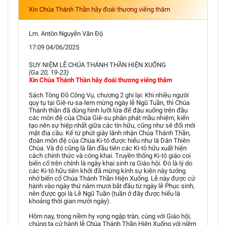
Xin Chúa Thánh Thần hãy đoái thương viếng thăm
Lm. Antôn Nguyễn Văn Độ
17:09 04/06/2025
SUY NIỆM LỄ CHÚA THÁNH THẦN HIỆN XUỐNG
(Ga 20, 19-23)
Xin Chúa Thánh Thần hãy đoái thương viếng thăm
Sách Tông Đồ Công Vụ, chương 2 ghi lại: Khi nhiều người
quy tụ tại Giê-ru-sa-lem mừng ngày lễ Ngũ Tuần, thì Chúa
Thánh thần đã dùng hình lưỡi lửa để đậu xuống trên đầu
các môn đệ của Chúa Giê-su phân phát mầu nhiệm, kiến
tạo nên sự hiệp nhất giữa các tín hữu, cũng như sẽ đổi mới
mặt địa cầu. Kể từ phút giây lãnh nhận Chúa Thánh Thần,
đoàn môn đệ của Chúa Ki-tô được hiểu như là Dân Thiên
Chúa. Và đó cũng là lần đầu tiên các Ki-tô hữu xuất hiện
cách chính thức và công khai. Truyền thống Ki-tô giáo coi
biến cố trên chính là ngày khai sinh ra Giáo hội. Đó là lý do
các Ki-tô hữu tiên khởi đã mừng kính sự kiện này tưởng
nhớ biến cố Chúa Thánh Thần Hiện Xuống. Lễ này được cử
hành vào ngày thứ năm mươi bắt đầu từ ngày lễ Phục sinh,
nên được gọi là Lễ Ngũ Tuần (tuần ở đây được hiểu là
khoảng thời gian mười ngày).
Hôm nay, trong niềm hy vọng ngập tràn, cùng với Giáo hội,
chúng ta cử hành lễ Chúa Thánh Thần Hiện Xuống với niềm