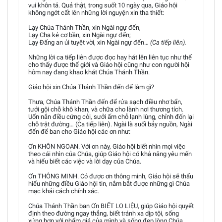
vui khôn tả. Quả thật, trong suốt 10 ngày qua, Giáo hội
không ngớt cất lên những lời nguyện xin tha thiết:
Lạy Chúa Thánh Thần, xin Ngài ngự đến,
Lạy Cha kẻ cơ bần, xin Ngài ngự đến;
Lạy Ðấng an ủi tuyệt vời, xin Ngài ngự đến…
(Ca tiếp liên).
Những lời ca tiếp liên được đọc hay hát lên liên tục như thế
cho thấy được thế giới và Giáo hội cũng như con người hội
hôm nay đang khao khát Chúa Thánh Thần.
Giáo hội xin Chúa Thánh Thần đến để làm gì?
Thưa, Chúa Thánh Thần đến để rửa sạch điều nhơ bẩn,
tưới gội chỗ khô khan, và chữa cho lành nơi thương tích.
Uốn nắn điều cứng cỏi, sưởi ấm chỗ lạnh lùng, chỉnh đốn lại
chỗ trật đường… (Ca tiếp liên). Ngài là suối bảy nguồn, Ngài
đến để ban cho Giáo hội các ơn như:
Ơn KHÔN NGOAN. Với ơn này, Giáo hội biết nhìn mọi việc
theo cái nhìn của Chúa, giúp Giáo hội có khả năng yêu mến
và hiểu biết các việc và lời dạy của Chúa.
Ơn THÔNG MINH. Có được ơn thông minh, Giáo hội sẽ thấu
hiểu những điều Giáo hội tin, nắm bắt được những gì Chúa
mạc khải cách chính xác.
Chúa Thánh Thần ban Ơn BIẾT LO LIỆU, giúp Giáo hội quyết
định theo đường ngay thẳng, biết tránh xa dịp tội, sống
xứng hợp với phẩm giá của mình và sống đẹp lòng Chúa.