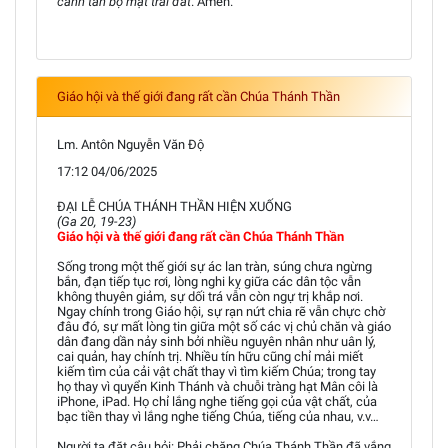
canh tân bộ mặt trái đất
. Amen.
Giáo hội và thế giới đang rất cần Chúa Thánh Thần
Lm. Antôn Nguyễn Văn Độ
17:12 04/06/2025
ĐẠI LỄ CHÚA THÁNH THẦN HIỆN XUỐNG
(Ga 20, 19-23)
Giáo hội và thế giới đang rất cần Chúa Thánh Thần
Sống trong một thế giới sự ác lan tràn, súng chưa ngừng
bắn, đạn tiếp tục rơi, lòng nghi kỵ giữa các dân tộc vẫn
không thuyên giảm, sự dối trá vẫn còn ngự trị khắp nơi.
Ngay chính trong Giáo hội, sự rạn nứt chia rẽ vẫn chực chờ
đâu đó, sự mất lòng tin giữa một số các vị chủ chăn và giáo
dân đang dần nảy sinh bởi nhiều nguyên nhân như uân lý,
cai quản, hay chính trị. Nhiều tín hữu cũng chỉ mải miết
kiếm tìm của cải vật chất thay vì tìm kiếm Chúa; trong tay
họ thay vì quyển Kinh Thánh và chuỗi tràng hạt Mân côi là
iPhone, iPad. Họ chỉ lắng nghe tiếng gọi của vật chất, của
bạc tiền thay vì lắng nghe tiếng Chúa, tiếng của nhau, v.v…
Người ta đặt câu hỏi: Phải chăng Chúa Thánh Thần đã vắng