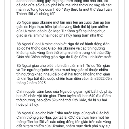
sân thánh đường gây thiệt hại trầm trọng cho nhà thờ, tất
cả các cửa sổ đều bị phá hủy, mái nhà thờ cũng vậy, và các
mảnh vỡ tung tóe quanh đó. “Đây thực là một thứ Sáu Tuần
Thánh đối với chúng tôi”.
Bộ Ngoại giao Ukraine một lần nữa lên án cuộc đàn áp tôn
giáo do Nga thực hiện tại các vùng lãnh thổ bị tạm chiếm
của Ukraine, cáo buộc Mạc Tư Khoa giết hại hàng chục
giáo sĩ và làm hư hại hoặc phá hủy hàng trăm nhà thờ.
Bộ Ngoại Giao Ukraine cho biết Nga đã có hành động đàn
áp có hệ thống các Giáo Hội Ukraine và các tín ngưỡng
khác tại các vùng lãnh thổ bị tạm chiếm trong khi thúc đẩy
Giáo hội Chính thống giáo Nga do Điện Cẩm Linh kiểm soát.
Bộ Ngoại giao cho biết, trích dẫn Liên minh Tự do Tôn giáo
và Tín ngưỡng Quốc tế, sáu mươi bảy giáo sĩ thuộc nhiều
tín ngưỡng khác nhau đã bị giết hại trong khoảng thời gian
từ khi Nga bắt đầu cuộc chiến toàn diện vào năm 2022 đến
tháng 2 năm 2025.
Chính quyền xâm lược của Nga cũng giam giữ bất hợp pháp
hơn 30 nhân vật tôn giáo. Theo tuyên bố, hơn 640 địa điểm
thờ phượng, bao gồm 596 nhà thờ Kitô Giáo, đã bị hư hại
hoặc phá hủy.
Bộ Ngoại Giao cho biết: “Nhà nước Nga, cùng với Giáo hội
Chính thống giáo Nga, gọi tắt là ROC, đã thực hiện một hệ
thống đàn áp đối với các cộng đồng tôn giáo trên các vùng
đất bị tạm chiếm của Ukraine, nhằm mục đích phá hủy sự