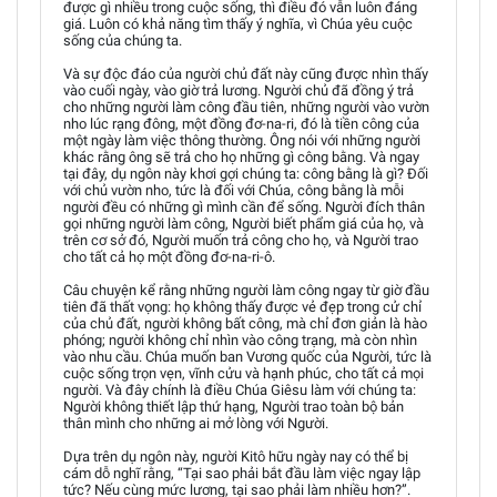
được gì nhiều trong cuộc sống, thì điều đó vẫn luôn đáng
giá. Luôn có khả năng tìm thấy ý nghĩa, vì Chúa yêu cuộc
sống của chúng ta.
Và sự độc đáo của người chủ đất này cũng được nhìn thấy
vào cuối ngày, vào giờ trả lương. Người chủ đã đồng ý trả
cho những người làm công đầu tiên, những người vào vườn
nho lúc rạng đông, một đồng đơ-na-ri, đó là tiền công của
một ngày làm việc thông thường. Ông nói với những người
khác rằng ông sẽ trả cho họ những gì công bằng. Và ngay
tại đây, dụ ngôn này khơi gợi chúng ta: công bằng là gì? Đối
với chủ vườn nho, tức là đối với Chúa, công bằng là mỗi
người đều có những gì mình cần để sống. Người đích thân
gọi những người làm công, Người biết phẩm giá của họ, và
trên cơ sở đó, Người muốn trả công cho họ, và Người trao
cho tất cả họ một đồng đơ-na-ri-ô.
Câu chuyện kể rằng những người làm công ngay từ giờ đầu
tiên đã thất vọng: họ không thấy được vẻ đẹp trong cử chỉ
của chủ đất, người không bất công, mà chỉ đơn giản là hào
phóng; người không chỉ nhìn vào công trạng, mà còn nhìn
vào nhu cầu. Chúa muốn ban Vương quốc của Người, tức là
cuộc sống trọn vẹn, vĩnh cửu và hạnh phúc, cho tất cả mọi
người. Và đây chính là điều Chúa Giêsu làm với chúng ta:
Người không thiết lập thứ hạng, Người trao toàn bộ bản
thân mình cho những ai mở lòng với Người.
Dựa trên dụ ngôn này, người Kitô hữu ngày nay có thể bị
cám dỗ nghĩ rằng, “Tại sao phải bắt đầu làm việc ngay lập
tức? Nếu cùng mức lương, tại sao phải làm nhiều hơn?”.