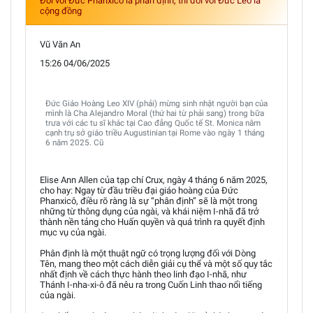
Đối với Đức Phanxicô là phân định, thì đối với Đức Leo là
cộng đồng
Vũ Văn An
15:26 04/06/2025
Đức Giáo Hoàng Leo XIV (phải) mừng sinh nhật người bạn của
mình là Cha Alejandro Moral (thứ hai từ phải sang) trong bữa
trưa với các tu sĩ khác tại Cao đẳng Quốc tế St. Monica nằm
cạnh trụ sở giáo triều Augustinian tại Rome vào ngày 1 tháng
6 năm 2025. Cũ
Elise Ann Allen của tạp chí Crux, ngày 4 tháng 6 năm 2025,
cho hay: Ngay từ đầu triều đại giáo hoàng của Đức
Phanxicô, điều rõ ràng là sự “phân định” sẽ là một trong
những từ thông dụng của ngài, và khái niệm I-nhã đã trở
thành nền tảng cho Huấn quyền và quá trình ra quyết định
mục vụ của ngài.
Phân định là một thuật ngữ có trọng lượng đối với Dòng
Tên, mang theo một cách diễn giải cụ thể và một số quy tắc
nhất định về cách thực hành theo linh đạo I-nhã, như
Thánh I-nha-xi-ô đã nêu ra trong Cuốn Linh thao nổi tiếng
của ngài.