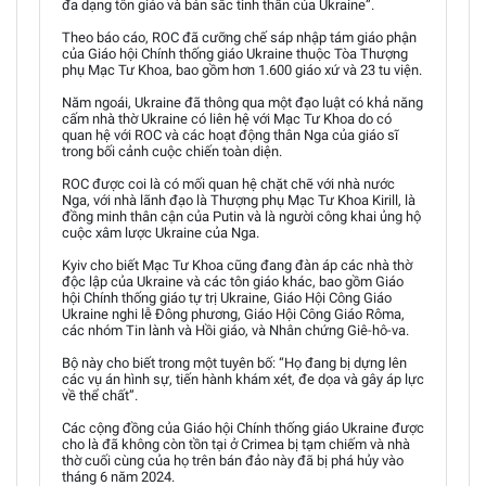
đa dạng tôn giáo và bản sắc tinh thần của Ukraine”.
Theo báo cáo, ROC đã cưỡng chế sáp nhập tám giáo phận
của Giáo hội Chính thống giáo Ukraine thuộc Tòa Thượng
phụ Mạc Tư Khoa, bao gồm hơn 1.600 giáo xứ và 23 tu viện.
Năm ngoái, Ukraine đã thông qua một đạo luật có khả năng
cấm nhà thờ Ukraine có liên hệ với Mạc Tư Khoa do có
quan hệ với ROC và các hoạt động thân Nga của giáo sĩ
trong bối cảnh cuộc chiến toàn diện.
ROC được coi là có mối quan hệ chặt chẽ với nhà nước
Nga, với nhà lãnh đạo là Thượng phụ Mạc Tư Khoa Kirill, là
đồng minh thân cận của Putin và là người công khai ủng hộ
cuộc xâm lược Ukraine của Nga.
Kyiv cho biết Mạc Tư Khoa cũng đang đàn áp các nhà thờ
độc lập của Ukraine và các tôn giáo khác, bao gồm Giáo
hội Chính thống giáo tự trị Ukraine, Giáo Hội Công Giáo
Ukraine nghi lễ Đông phương, Giáo Hội Công Giáo Rôma,
các nhóm Tin lành và Hồi giáo, và Nhân chứng Giê-hô-va.
Bộ này cho biết trong một tuyên bố: “Họ đang bị dựng lên
các vụ án hình sự, tiến hành khám xét, đe dọa và gây áp lực
về thể chất”.
Các cộng đồng của Giáo hội Chính thống giáo Ukraine được
cho là đã không còn tồn tại ở Crimea bị tạm chiếm và nhà
thờ cuối cùng của họ trên bán đảo này đã bị phá hủy vào
tháng 6 năm 2024.