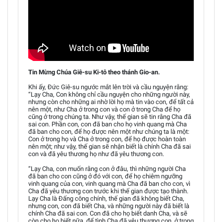
Tin Mừng Chúa Giê-su Ki-tô theo thánh Gio-an.
Khi ấy, Đức Giê-su ngước mắt lên trời và cầu nguyện rằng:
“Lạy Cha, Con không chỉ cầu nguyện cho những người này,
nhưng còn cho những ai nhờ lời họ mà tin vào con, để tất cả
nên một, như Cha ở trong con và con ở trong Cha để họ
cũng ở trong chúng ta. Như vậy, thế gian sẽ tin rằng Cha đã
sai con. Phần con, con đã ban cho họ vinh quang mà Cha
đã ban cho con, để họ được nên một như chúng ta là một:
Con ở trong họ và Cha ở trong con, để họ được hoàn toàn
nên một; như vậy, thế gian sẽ nhận biết là chính Cha đã sai
con và đã yêu thương họ như đã yêu thương con.
“Lạy Cha, con muốn rằng con ở đâu, thì những người Cha
đã ban cho con cũng ở đó với con, để họ chiêm ngưỡng
vinh quang của con, vinh quang mà Cha đã ban cho con, vì
Cha đã yêu thương con trước khi thế gian được tạo thành.
Lạy Cha là Đấng công chính, thế gian đã không biết Cha,
nhưng con, con đã biết Cha, và những người này đã biết là
chính Cha đã sai con. Con đã cho họ biết danh Cha, và sẽ
còn cho họ biết nữa, để tình Cha đã yêu thương con, ở trong