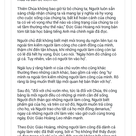
Thiên Chúa không bao giờ từ bỏ chúng ta; Người luôn sẵn
sàng chấp nhận chúng ta và mang lại ý nghĩa và hy vọng
cho cuộc sống của chúng ta, bất kể hoàn cảnh của chúng
ta có vẻ vô vọng như thế nào và công trạng của chúng ta có
vẻ tầm thường như thế nào,” Đức Giáo Hoàng nói trong bản
tóm tắt bài học bằng tiếng Anh mà chính ngài đã đọc.
Người chủ đất không biết mệt mỏi trong dụ ngôn liên tục ra
ngoài tìm kiếm người làm công cho cánh đồng của mình,
thậm chí đến tận khuya, khi những người làm công còn lại
có lẽ đã hết hy vọng, Đức Leo nói. "Ngày hôm đó chẳng có
gì cả. Tuy nhiên, vẫn có người tin vào họ".
Ngài lưu ý rằng hành vi của chủ vườn nho cũng khác
thường theo những cách khác, bao gồm cả việc ông "tự
mình ra ngoài tìm kiếm những người làm công của mình. Rõ
ràng là ông muốn thiết lập mối quan hệ bản thân với họ".
Sau đó, “đối với chủ vườn nho, tức là đối với Chúa, thì công
bằng là mỗi người đều có những gì mình cần để sống.
Người đích thân gọi những người làm công, Người biết
phẩm giá của họ, và trên cơ sở đó, Người muốn trả công
cho họ, và Người trao cho tất cả họ một đồng denarius,”
ngay cả những người chỉ làm việc vào giờ cuối cùng trong
ngày, Đức Giáo Hoàng Leo nhấn mạnh.
Theo Đức Giáo Hoàng, những người làm công đã dành cả
ngày làm việc đã thất vọng, bởi vì “họ không thể thấy được