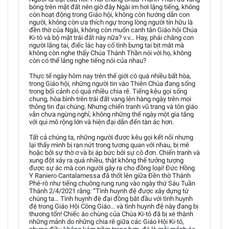
bóng trên mặt đất nên giờ đây Ngài im hơi lặng tiếng, không
còn hoạt động trong Giáo hội, không còn hướng dẫn con
người, không còn ưa thích ngự trong lòng người tín hữu là
đền thờ của Ngài, không còn muốn canh tân Giáo hội Chúa
Ki-tô và bộ mặt trái đất này nữa? v.v… Hay, phải chăng con
người lãng tai, điếc lác hay cố tình bưng tai bịt mắt mà
không còn nghe thấy Chúa Thánh Thần nói với họ, không
còn có thể lắng nghe tiếng nói của nhau?
Thực tế ngày hôm nay trên thế giới có quá nhiều bất hòa,
trong Giáo hội, những người tin vào Thiên Chúa đang sống
trong bối cảnh có quá nhiều chia rẽ. Tiếng kêu gọi sống
chung, hòa bình trên trái đất vang lên hàng ngày trên mọi
thông tin đại chúng. Nhưng chiến tranh vũ trang và tôn giáo
vẫn chưa ngừng nghỉ, không những thế ngày một gia tăng
với qui mô rộng lớn và hiện đại dẫn đến tàn ác hơn.
Tất cả chúng ta, những người được kêu gọi kết nối nhưng
lại thấy mình bị rạn nứt trong tương quan với nhau, bị mê
hoặc bởi sự thờ ơ và bị áp bức bởi sự cô đơn. Chiến tranh và
xung đột xảy ra quá nhiều, thật không thể tưởng tượng
được sự ác mà con người gây ra cho đồng loại! Đức Hồng
Y Raniero Cantalamessa đã thốt lên giữa Đền thờ Thánh
Phê-rô như tiếng chuông rung rung vào ngày thứ Sáu Tuần
Thánh 2/4/2021 rằng: “Tình huynh đệ được xây dựng từ
chúng ta… Tình huynh đệ đại đồng bắt đầu với tình huynh
đệ trong Giáo Hội Công Giáo… và tình huynh đệ này đang bị
thương tổn! Chiếc áo chùng của Chúa Ki-tô đã bị xé thành
những mảnh do những chia rẽ giữa các Giáo Hội Ki-tô,