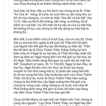
nhưng điều không kém trầm trọng hơn, đó là mỗi mảnh áo
của Chúa thường bị xé thành những mảnh khác nữa… “.
Quả thật, kẻ thúc đẩy sự thù địch của chúng ta là Ác Thần
“kẻ chia rẽ”. Vâng, đi trước và vượt trên sự dữ cũng như sự
đổ vỡ của chúng ta, có một ác thần “lừa dối cả trái đất” (Ap.
12.9). Hắn ưa thích đối kháng, bất công, vu khống, đó là
niềm vui của hắn. Và, đối mặt với sự xấu xa của sự bất hòa,
thì những nỗ lực của chúng ta để xây dựng sự hòa hợp là
không đủ.
Như thế, ở cao điểm của Lễ Vượt Qua, của ơn cứu độ, Chúa
Giê-su trút hơi thở, nghĩa là đã tuôn đổ Thần Khí tốt lành
của Người trên thế giới thụ tạo để kháng cự thần dữ. Thần
Khí tốt lành ấy là Chúa Thánh Thần, Đấng chống lại tinh
thần chia rẽ vì Ngài là sự hài hòa, là Thần Khí hiệp nhất vốn
đem lại bình an. Ngài mang đến cho thế giới sự hài hòa; do
đó Ngài “điều khiển dòng thời gian và canh tân bộ mặt trái
đất” (Gaudium et spes, 26; Tv 104,30). Ngay từ ban đầu, và
mọi lúc, Ngài đã làm cho các thực tại được tạo dựng
chuyển từ hỗn độn sang trật tự, từ phân tán sang liên kết,
từ rối ren sang hài hòa. Đây là phong cách của Chúa Thánh
Thần. Đó là lý do, trước lễ Chúa Thánh Thần hiện xuống,
chúng ta tha thiết kêu cầu Ngài xuống trên thế giới của
chúng ta, trong cuộc sống chúng ta và trước mọi chia rẽ!
Phải khẳng định rằng, thế giới và Giáo hội hôm nay đang
cần đến Chúa Thánh Thần hơn bao giờ hết.
Cùng với Mẹ Maria và toàn thể các thánh trên Trời, chúng ta
cùng cầu nguyện: “Lạy Chúa Thánh Thần, xin Ngài hãy đến.