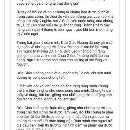
cuộc sống của chúng ta thật đáng giá”.
“Ngay cả khi có vẻ như chúng ta chẳng làm được gì nhiều
trong cuộc sống, thì điều đó vẫn luôn đáng giá. Luôn có khả
năng tìm thấy ý nghĩa, bởi vì Chúa yêu cuộc sống của chúng
ta”, Đức Leo phát biểu tại Quảng trường Thánh Phêrô đầy
nắng vào ngày 4 tháng 6, bốn ngày trước khi tròn một tháng
trị vì của ngài.
Trong bài giáo lý của mình, Đức Giáo Hoàng đã suy gẫm về
dụ ngôn về những người làm vườn nho, được kể lại trong
Tin mừng Mát-thêu 20: 1-16. Đức Leo khẳng định rằng,
giống như chủ vườn nho, Chúa Giêsu “không thiết lập thứ
hạng, Người trao trọn bản thân cho những ai mở lòng với
Người”.
Đức Giáo Hoàng cho biết dụ ngôn này “là câu chuyện nuôi
dưỡng hy vọng của chúng ta”.
“Thật vậy, đôi khi chúng ta có ấn tượng rằng mình không
thể tìm thấy ý nghĩa cho cuộc sống của mình: Chúng ta cảm
thấy vô dụng, bất lực, giống như những người lao động chờ
đợi ở chợ, chờ ai đó thuê họ làm việc”.
Đức Giáo Hoàng lập luận rằng, giống như những người lao
động chờ đợi ở chợ để được làm việc, đôi khi chúng ta phải
chờ đợi rất lâu để được công nhận hoặc đánh giá cao, và
chúng ta có thể kết thúc bằng việc “bán mình cho người trả
giá đầu tiên” trên thị trường, nơi tình cảm và phẩm giá được
mua và bán để kiếm lời.