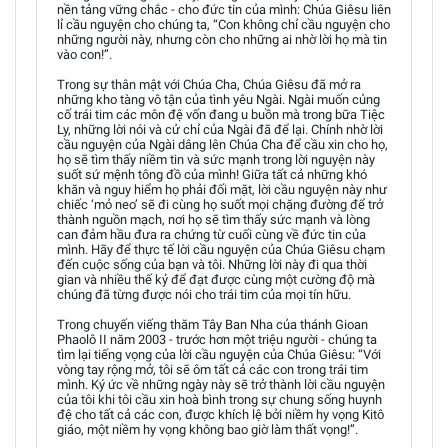
nền tảng vững chắc - cho đức tin của mình: Chúa Giêsu liên
lỉ cầu nguyện cho chúng ta, “Con không chỉ cầu nguyện cho
những người này, nhưng còn cho những ai nhờ lời họ mà tin
vào con!”.
Trong sự thân mật với Chúa Cha, Chúa Giêsu đã mở ra
những kho tàng vô tận của tình yêu Ngài. Ngài muốn củng
cố trái tim các môn đệ vốn đang u buồn mà trong bữa Tiệc
Ly, những lời nói và cử chỉ của Ngài đã để lại. Chính nhờ lời
cầu nguyện của Ngài dâng lên Chúa Cha để cầu xin cho họ,
họ sẽ tìm thấy niềm tin và sức mạnh trong lời nguyện này
suốt sứ mệnh tông đồ của mình! Giữa tất cả những khó
khăn và nguy hiểm họ phải đối mặt, lời cầu nguyện này như
chiếc ‘mỏ neo’ sẽ đi cùng họ suốt mọi chặng đường để trở
thành nguồn mạch, nơi họ sẽ tìm thấy sức mạnh và lòng
can đảm hầu đưa ra chứng từ cuối cùng về đức tin của
mình. Hãy để thực tế lời cầu nguyện của Chúa Giêsu chạm
đến cuộc sống của bạn và tôi. Những lời này đi qua thời
gian và nhiều thế kỷ để đạt được cùng một cường độ mà
chúng đã từng được nói cho trái tim của mọi tín hữu.
Trong chuyến viếng thăm Tây Ban Nha của thánh Gioan
Phaolô II năm 2003 - trước hơn một triệu người - chúng ta
tìm lại tiếng vọng của lời cầu nguyện của Chúa Giêsu: “Với
vòng tay rộng mở, tôi sẽ ôm tất cả các con trong trái tim
mình. Ký ức về những ngày này sẽ trở thành lời cầu nguyện
của tôi khi tôi cầu xin hoà bình trong sự chung sống huynh
đệ cho tất cả các con, được khích lệ bởi niềm hy vọng Kitô
giáo, một niềm hy vọng không bao giờ làm thất vọng!”.