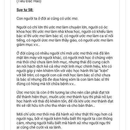
(Tiếu Đắc Hảo)
Suy tư 58:
Con người ta ở đời ai cũng có ước mơ.
Người có chí lớn thì ước mơ làm chuyện lớn, người có óc
khoa học thì ước mơ làm nhà khoa học, người có khiếu làm
bác sĩ thì ước mơ làm bác sĩ, có người ước mơ làm ca sĩ nổi
tiếng, có người ứơc mơ làm thầy giáo, có người ước mơ làm
giám mục.v.v…
Ở đời cũng có nhiều người chỉ mới ước mơ thôi mà đã lên
mặt lên mày với người khác, có người mới học ở chủng viện
mà thôi chứ chưa làm linh mục, nhưng thái độ cung cách
ăn nói hách dịch kẻ cả như một linh mục chính hiệu, khi có
người góp ý nên khiêm tốn với việc học hành thì lại “kiện”
với bề trên; có người con cái mới học làm bác sĩ chứ chưa
là bác sĩ nhưng đã đe dọa hàng xóm là con làm bác sĩ thì
đừng có hòng mà tới chữa bệnh.v.v…
Ứơc mơ tức là còn ở thì tương lai cho nên cần phải đạt tới
để thành hiện thực, muốn ước mơ thành tựu thì phải nỗ lực
học hành với thái độ khiêm tốn, để rồi khi ước mơ thành đạt
thì sẽ rất hữu ích cho tha nhân và cho bản thân…
Mới chỉ ước mơ thôi mà đã hành xử như thật thì ngu hơn cả
người ngu, bởi vì người kém hiểu biết thì người ta còn thông
cảm, nhưng người hiểu biết mà hành xử như người ngu thì
ai cũng chê cười và xa lánh.