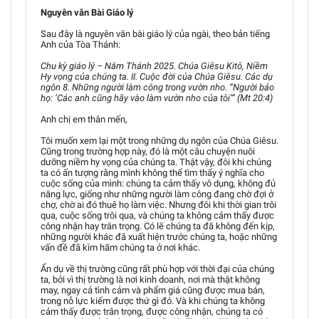
Nguyên văn Bài Giáo lý
Sau đây là nguyên văn bài giáo lý của ngài, theo bản tiếng
Anh của Tòa Thánh:
Chu kỳ giáo lý – Năm Thánh 2025. Chúa Giêsu Kitô, Niềm
Hy vọng của chúng ta. II. Cuộc đời của Chúa Giêsu. Các dụ
ngôn 8. Những người làm công trong vườn nho. “Người bảo
họ: ‘Các anh cũng hãy vào làm vườn nho của tôi’” (Mt 20:4)
Anh chị em thân mến,
Tôi muốn xem lại một trong những dụ ngôn của Chúa Giêsu.
Cũng trong trường hợp này, đó là một câu chuyện nuôi
dưỡng niềm hy vọng của chúng ta. Thật vậy, đôi khi chúng
ta có ấn tượng rằng mình không thể tìm thấy ý nghĩa cho
cuộc sống của mình: chúng ta cảm thấy vô dụng, không đủ
năng lực, giống như những người làm công đang chờ đợi ở
chợ, chờ ai đó thuê họ làm việc. Nhưng đôi khi thời gian trôi
qua, cuộc sống trôi qua, và chúng ta không cảm thấy được
công nhận hay trân trọng. Có lẽ chúng ta đã không đến kịp,
những người khác đã xuất hiện trước chúng ta, hoặc những
vấn đề đã kìm hãm chúng ta ở nơi khác.
Ẩn dụ về thị trường cũng rất phù hợp với thời đại của chúng
ta, bởi vì thị trường là nơi kinh doanh, nơi mà thật không
may, ngay cả tình cảm và phẩm giá cũng được mua bán,
trong nỗ lực kiếm được thứ gì đó. Và khi chúng ta không
cảm thấy được trân trọng, được công nhận, chúng ta có