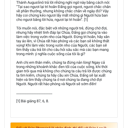
Thánh Augustinô trả lời những nghi ngờ này bằng cách nói:
“Tại sao ngươi lại trì hoãn Đấng gọi ngươi, ngươi chắc chắn
về phần thưởng, nhưng không chắc chắn về ngày đó? Vậy
hãy coi chừng kẻo ngươi lấy mất những gì Người hứa ban
cho ngươi bằng lời hứa, ngươi lại trì hoãn”. [1]
Tôi muốn nói, đặc biệt với những người trẻ, đừng chờ đợi,
nhưng hãy nhiệt tình đáp lại Chúa, Đấng gọi chúng ta vào
làm việc trong vườn nho của Người. Đừng trì hoãn, hãy xắn
tay áo lên, vì Chúa rất hào phóng và các bạn sẽ không thất
vọng! Khi làm việc trong vườn nho của Người, các bạn sẽ
tìm thấy câu trả lời cho câu hỏi sâu sắc mà các bạn mang
trong mình: ý nghĩa cuộc sống của tôi là gì?
Anh chị em thân mến, chúng ta đừng nản lòng! Ngay cả
trong những khoảnh khắc đen tối của cuộc sống, khi thời
gian trôi qua mà không cho chúng ta câu trả lời được chúng
ta tìm kiếm, chúng ta hãy cầu xin Chúa, Đấng sẽ lại xuất
hiện và tìm thấy chúng ta ở nơi chúng ta đang chờ đợi
Người. Người rất hào phóng và Người sẽ sớm đến!
_____________________
[1] Bài giảng 87, 6, 8.