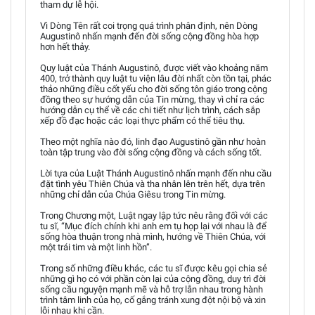
tham dự lễ hội.
Vì Dòng Tên rất coi trọng quá trình phân định, nên Dòng
Augustinô nhấn mạnh đến đời sống cộng đồng hòa hợp
hơn hết thảy.
Quy luật của Thánh Augustinô, được viết vào khoảng năm
400, trở thành quy luật tu viện lâu đời nhất còn tồn tại, phác
thảo những điều cốt yếu cho đời sống tôn giáo trong cộng
đồng theo sự hướng dẫn của Tin mừng, thay vì chỉ ra các
hướng dẫn cụ thể về các chi tiết như lịch trình, cách sắp
xếp đồ đạc hoặc các loại thực phẩm có thể tiêu thụ.
Theo một nghĩa nào đó, linh đạo Augustinô gần như hoàn
toàn tập trung vào đời sống cộng đồng và cách sống tốt.
Lời tựa của Luật Thánh Augustinô nhấn mạnh đến nhu cầu
đặt tình yêu Thiên Chúa và tha nhân lên trên hết, dựa trên
những chỉ dẫn của Chúa Giêsu trong Tin mừng.
Trong Chương một, Luật ngay lập tức nêu rằng đối với các
tu sĩ, “Mục đích chính khi anh em tụ họp lại với nhau là để
sống hòa thuận trong nhà mình, hướng về Thiên Chúa, với
một trái tim và một linh hồn”.
Trong số những điều khác, các tu sĩ được kêu gọi chia sẻ
những gì họ có với phần còn lại của cộng đồng, duy trì đời
sống cầu nguyện mạnh mẽ và hỗ trợ lẫn nhau trong hành
trình tâm linh của họ, cố gắng tránh xung đột nội bộ và xin
lỗi nhau khi cần.