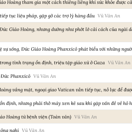
iáo Hoàng tham gia một cách thiêng liêng khi sức khỏe được cả
ếp tục liệu pháp, gặp gỡ các trợ lý hàng đầu
Vũ Văn An
 Đức Giáo Hoàng, nhưng dường như phớt lờ cải cách của ngài d
vệ sự sống, Đức Giáo Hoàng Phanxicô phát biểu với những ngườ
ong tình trạng ổn định, triệu tập giáo xứ ở Gaza
Vũ Văn An
a Đức Phanxicô
Vũ Văn An
oàng vắng mặt, ngoại giao Vatican vẫn tiếp tục, nỗ lực để đượ
n định, nhưng phải thở máy xen kẽ sau khi gặp vấn đề về hô 
áo Hoàng từ bệnh viện (Toàn văn)
Vũ Văn An
công nghị
Vũ Văn An