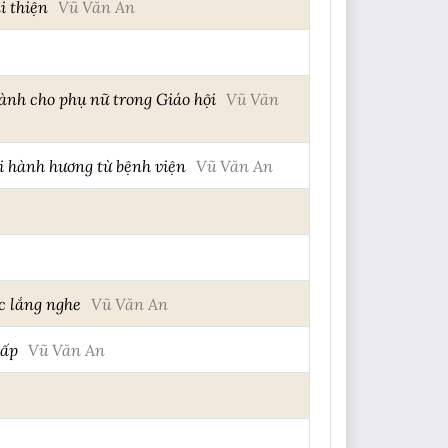
i thiện
Vũ Văn An
ành cho phụ nữ trong Giáo hội
Vũ Văn
i hành hương từ bệnh viện
Vũ Văn An
c lắng nghe
Vũ Văn An
hấp
Vũ Văn An