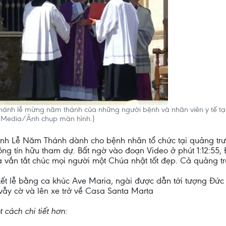
hánh lễ mừng năm thánh của những người bệnh và nhân viên y tế t
n Media/Ảnh chụp màn hình.)
h Lễ Năm Thánh dành cho bệnh nhân tổ chức tại quảng trườ
g tín hữu tham dự. Bất ngờ vào đoạn Video ở phút 1:12:55, 
 và vắn tắt chúc mọi người một Chúa nhật tốt đẹp. Cả quảng t
kết lễ bằng ca khúc Ave Maria, ngài được dẫn tới tượng Đức
ẫy cờ và lên xe trở về Casa Santa Marta
 cách chi tiết hơn: