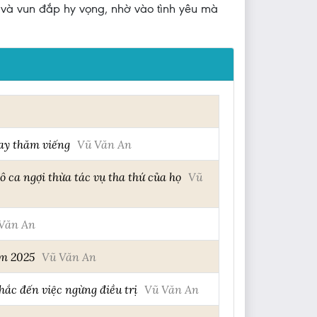
 và vun đắp hy vọng, nhờ vào tình yêu mà
hay thăm viếng
Vũ Văn An
ca ngợi thừa tác vụ tha thứ của họ
Vũ
Văn An
ăm 2025
Vũ Văn An
ắc đến việc ngừng điều trị
Vũ Văn An