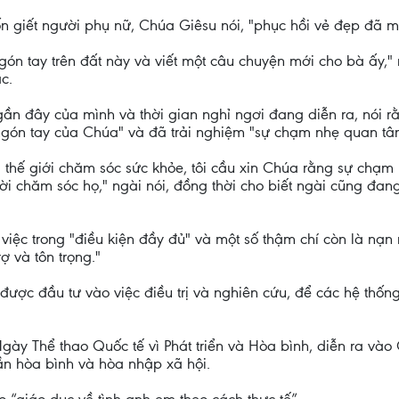
ốn giết người phụ nữ, Chúa Giêsu nói, "phục hồi vẻ đẹp đã 
ón tay trên đất này và viết một câu chuyện mới cho bà ấy," 
c.
ần đây của mình và thời gian nghỉ ngơi đang diễn ra, nói 
ngón tay của Chúa" và đã trải nghiệm "sự chạm nhẹ quan tâ
hế giới chăm sóc sức khỏe, tôi cầu xin Chúa rằng sự chạm 
i chăm sóc họ," ngài nói, đồng thời cho biết ngài cũng đang
việc trong "điều kiện đầy đủ" và một số thậm chí còn là nạn
 và tôn trọng."
 được đầu tư vào việc điều trị và nghiên cứu, để các hệ thốn
y Thể thao Quốc tế vì Phát triển và Hòa bình, diễn ra vào 
ần hòa bình và hòa nhập xã hội.