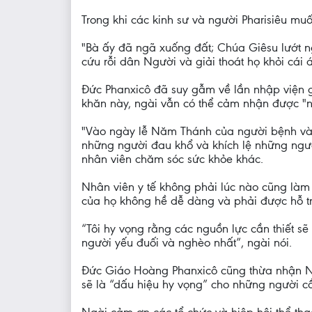
Trong khi các kinh sư và người Pharisiêu mu
"Bà ấy đã ngã xuống đất; Chúa Giêsu lướt ng
cứu rỗi dân Người và giải thoát họ khỏi cái á
Đức Phanxicô đã suy gẫm về lần nhập viện g
khăn này, ngài vẫn có thể cảm nhận được "
"Vào ngày lễ Năm Thánh của người bệnh và t
những người đau khổ và khích lệ những ngườ
nhân viên chăm sóc sức khỏe khác.
Nhân viên y tế không phải lúc nào cũng làm 
của họ không hề dễ dàng và phải được hỗ trợ
“Tôi hy vọng rằng các nguồn lực cần thiết sẽ
người yếu đuối và nghèo nhất”, ngài nói.
Đức Giáo Hoàng Phanxicô cũng thừa nhận Ngà
sẽ là “dấu hiệu hy vọng” cho những người c