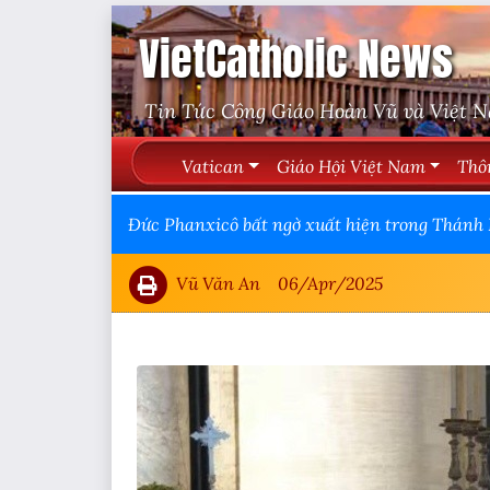
VietCatholic News
Tin Tức Công Giáo Hoàn Vũ và Việt 
Vatican
Giáo Hội Việt Nam
Thô
Đức Phanxicô bất ngờ xuất hiện trong Thán
Vũ Văn An
06/Apr/2025