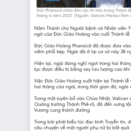
Đức Phanxicô chào đón các tín hữu trong Thánh 
tháng 4 năm 2025. (Nguồn: Vatican Media/Ảnh 
Năm Thánh cho Người bệnh và Nhân viên Y tế
ngờ của Đức Giáo Hoàng vào cuối Thánh lễ đá
Đức Giáo Hoàng Phanxicô đã được đưa vào B
viêm phổi kép. Ngài đã ở lại cơ sở này 38 ngà
Hiện tại, ngài đang nghỉ ngơi trong hai thán
tục được điều trị bằng oxy lưu lượng cao kh
Việc Đức Giáo Hoàng xuất hiện tại Thánh lễ
hai tháng của ngài, trong thời gian đó, ngà
Trong một tuyên bố vào Chúa Nhật, Vatican 
Quảng trường Thánh Phê-rô, đã đến xưng tộ
Vương cung thánh đường.
Trong bài phát biểu lúc đọc kinh Truyền tin
câu chuyện về một người phụ nữ bị bắt quả 