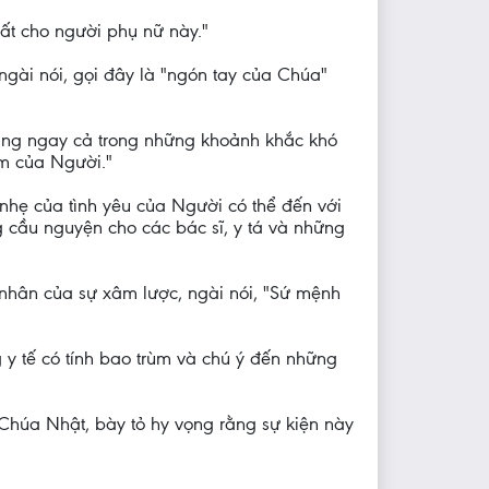
mất cho người phụ nữ này."
ngài nói, gọi đây là "ngón tay của Chúa"
rằng ngay cả trong những khoảnh khắc khó
m của Người."
nhẹ của tình yêu của Người có thể đến với
 cầu nguyện cho các bác sĩ, y tá và những
 nhân của sự xâm lược, ngài nói, "Sứ mệnh
g y tế có tính bao trùm và chú ý đến những
Chúa Nhật, bày tỏ hy vọng rằng sự kiện này