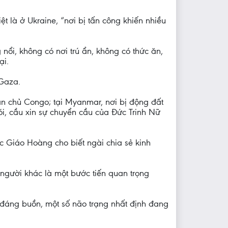
t là ở Ukraine, “nơi bị tấn công khiến nhiều
nổi, không có nơi trú ẩn, không có thức ăn,
ại.
 Gaza.
n chủ Congo; tại Myanmar, nơi bị động đất
nói, cầu xin sự chuyển cầu của Đức Trinh Nữ
c Giáo Hoàng cho biết ngài chia sẻ kinh
người khác là một bước tiến quan trọng
t đáng buồn, một số não trạng nhất định đang