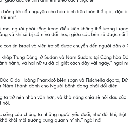
 “giáo dục về tình anh em theo cách thực tế”.
 bằng lời cầu nguyện cho hòa bình trên toàn thế giới, đặc biệ
 trẻ em”.
 mọi người phải sống trong điều kiện không thể tưởng tượng 
ng vũ khí sẽ bị cấm và đối thoại giữa các bên sẽ được nối l
c con tin Israel và viện trợ sẽ được chuyển đến người dân ở
n khắp Trung Đông; ở Sudan và Nam Sudan; tại Cộng hòa Dâ
oành hành, và hai nữ tu đã bị giết cách đây vài ngày,” ngài 
Đức Giáo Hoàng Phanxicô biên soạn và Fisichella đọc to, Đứ
ia Năm Thánh dành cho Người bệnh đang phải đối diện.
g ta trở nên nhân văn hơn, và khả năng chia sẻ nỗi đau của 
 nói.
ộc sống của chúng ta những người yếu đuối, như đôi khi, thậ
hổ khỏi môi trường xung quanh mình,” ngài nói.