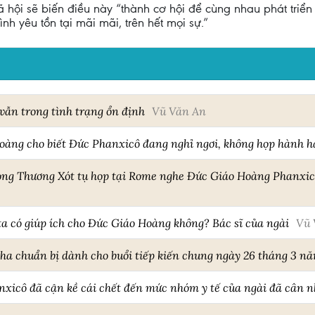
 hội sẽ biến điều này “thành cơ hội để cùng nhau phát triển
ình yêu tồn tại mãi mãi, trên hết mọi sự.”
ẫn trong tình trạng ổn định
Vũ Văn An
hoàng cho biết Đức Phanxicô đang nghỉ ngơi, không họp hành 
òng Thương Xót tụ họp tại Rome nghe Đức Giáo Hoàng Phanxicô 
a có giúp ích cho Đức Giáo Hoàng không? Bác sĩ của ngài
Vũ 
Cha chuẩn bị dành cho buổi tiếp kiến chung ngày 26 tháng 3 n
icô đã cận kề cái chết đến mức nhóm y tế của ngài đã cân nh