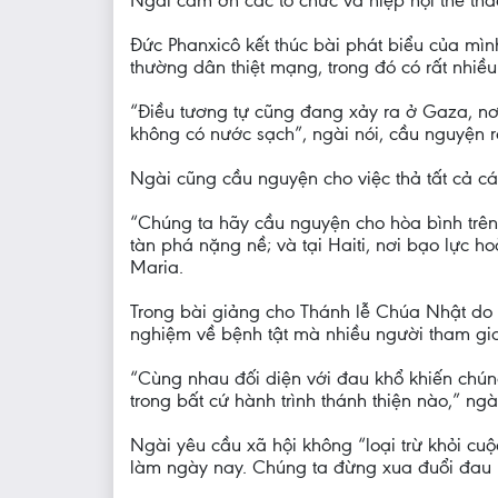
Ngài cảm ơn các tổ chức và hiệp hội thể thao
Đức Phanxicô kết thúc bài phát biểu của mình
thường dân thiệt mạng, trong đó có rất nhiều
“Điều tương tự cũng đang xảy ra ở Gaza, nơi
không có nước sạch”, ngài nói, cầu nguyện rằ
Ngài cũng cầu nguyện cho việc thả tất cả cá
“Chúng ta hãy cầu nguyện cho hòa bình trê
tàn phá nặng nề; và tại Haiti, nơi bạo lực h
Maria.
Trong bài giảng cho Thánh lễ Chúa Nhật do 
nghiệm về bệnh tật mà nhiều người tham g
“Cùng nhau đối diện với đau khổ khiến chún
trong bất cứ hành trình thánh thiện nào,” ngài
Ngài yêu cầu xã hội không “loại trừ khỏi cu
làm ngày nay. Chúng ta đừng xua đuổi đau k