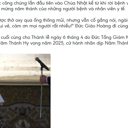
 công chúng lần đầu tiên vào Chúa Nhật kể từ khi rời bệnh 
lễ mừng năm thánh của những người bệnh và nhân viên y tế.
c thở oxy qua ống thông mũi, nhưng vẫn cố gắng nói, ngài n
 vẻ, cảm ơn mọi người rất nhiều!" Đức Giáo Hoàng đi cùng y 
cuối cùng cho Thánh lễ ngày 6 tháng 4 do Đức Tổng Giám Mụ
c Năm Thánh Hy vọng năm 2025, cử hành nhân dịp Năm Thánh