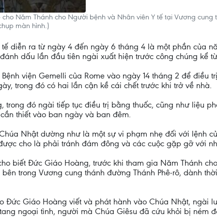
lễ cho Năm Thánh cho Người bệnh và Nhân viên Y tế tại Vương cung
chụp màn hình.)
 diễn ra từ ngày 4 đến ngày 6 tháng 4 là một phần của năm
nh dấu lần đầu tiên ngài xuất hiện trước công chúng kể từ 
ệnh viện Gemelli của Rome vào ngày 14 tháng 2 để điều tr
y, trong đó có hai lần cận kề cái chết trước khi trở về nhà.
g, trong đó ngài tiếp tục điều trị bằng thuốc, cũng như liệu 
i cần thiết vào ban ngày và ban đêm.
 Chúa Nhật dường như là một sự vi phạm nhẹ đối với lệnh củ
i được cho là phải tránh đám đông và các cuộc gặp gỡ với n
cho biết Đức Giáo Hoàng, trước khi tham gia Năm Thánh cho
i bên trong Vương cung thánh đường Thánh Phê-rô, dành thờ
, do Đức Giáo Hoàng viết và phát hành vào Chúa Nhật, ngài l
tang ngoại tình, người mà Chúa Giêsu đã cứu khỏi bị ném đ