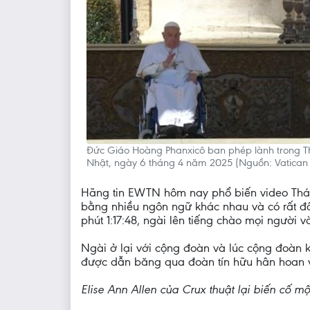
Đức Giáo Hoàng Phanxicô ban phép lành trong T
Nhật, ngày 6 tháng 4 năm 2025 (Nguồn: Vatica
Hãng tin EWTN hôm nay phổ biến video Thán
bằng nhiều ngôn ngữ khác nhau và có rất đôn
phút 1:17:48, ngài lên tiếng chào mọi người
Ngài ở lại với cộng đoàn và lúc cộng đoàn 
được dẫn băng qua đoàn tín hữu hân hoan v
Elise Ann Allen của Crux thuật lại biến cố một