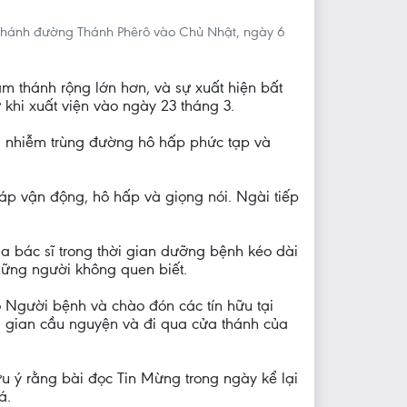
 thánh đường Thánh Phêrô vào Chủ Nhật, ngày 6
 thánh rộng lớn hơn, và sự xuất hiện bất
khi xuất viện vào ngày 23 tháng 3.
ị nhiễm trùng đường hô hấp phức tạp và
pháp vận động, hô hấp và giọng nói. Ngài tiếp
a bác sĩ trong thời gian dưỡng bệnh kéo dài
hững người không quen biết.
 Người bệnh và chào đón các tín hữu tại
i gian cầu nguyện và đi qua cửa thánh của
ưu ý rằng bài đọc Tin Mừng trong ngày kể lại
á.