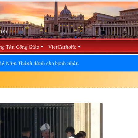
Nam
ng Tấn Công Giáo
VietCatholic
h Lễ Năm Thánh dành cho bệnh nhân