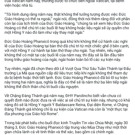
của Vatican năm nay, thường được tổ chức bên ngoài Vatican, tại bệnh
viện hoặc nhà tù.
“Tôi hình dung rằng năm nay, thật không thể tưởng tượng được việc Đức
Giáo Hoàng có thể ra ngoài,” ngài nói, đồng thời nói thêm rằng đối với phần
còn lại của lịch trình của Đức Giáo Hoàng, “chúng ta sẽ xem liệu Đức Giáo
Hoàng có thể chủ trì các buổi lễ hay không hoặc liệu ngài sẽ ủy quyền cho
một Hồng Y nào đó làm như vậy thay mặt ngài.”
Đức Giáo Hoàng Phanxicô trong quá khứ khi không thể cử hành các nghi
lễ của Đức Giáo Hoàng tại bàn thờ đã chủ trì từ một chiếc ghế ở bên cạnh,
với một Hồng Y cử hành tại bàn thờ thay cho ngài. Tuy nhiên, nếu ngài
không thể có mặt tại các buổi lễ của năm nay, thì đây sẽ là lần đầu tiên
trong triều giáo hoàng của ngài, ngài hoàn toàn bỏ lỡ các sự kiện này.
Tuy nhiên, ngài đã chọn theo dõi Lễ Vượt Qua Thứ Sáu Tuần Thánh tại Đấu
trường La Mã qua nguồn cấp dữ liệu trực tiếp khi ngài không thể tham dự
do bị bệnh hoặc thời tiết lạnh. Đức Giáo Hoàng Phanxicô đã bỏ lỡ sự kiện
này trong hai năm qua, nghĩa là đây có thể sẽ là năm thứ ba liên tiếp ngài
không thể đích thân chủ trì buổi cầu nguyện.
Về Chặng Đàng Thánh giá năm nay, ĐHY Parolincho biết vẫn chưa có
quyết định nào được đưa ra về việc ai sẽ chủ trì sự kiện này, nhưng có khả
năng đó sẽ là Hồng Y người Ý Baldassare Reina, Đại diện Rome, vì Chặng
Đàng Thánh giá không chỉ là sự kiện của Vatican mà còn là "một thực tại
địa phương của Giáo hội Rome".
Trong bài phát biểu cho buổi đọc kinh Truyền Tin vào Chúa Nhật, ngày 30
tháng 3, Đức Giáo Hoàng Phanxicô tập trung vào Mùa Chay như một thời
gian chữa lành cả về tinh thần và thể xác, bao gồm cả chính ngài.