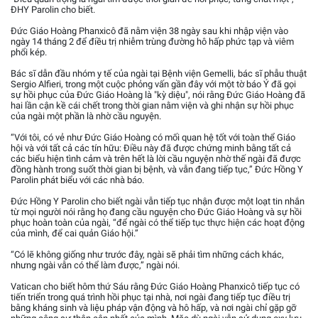
ĐHY Parolin cho biết.
Đức Giáo Hoàng Phanxicô đã nằm viện 38 ngày sau khi nhập viện vào
ngày 14 tháng 2 để điều trị nhiễm trùng đường hô hấp phức tạp và viêm
phổi kép.
Bác sĩ dẫn đầu nhóm y tế của ngài tại Bệnh viện Gemelli, bác sĩ phẫu thuật
Sergio Alfieri, trong một cuộc phỏng vấn gần đây với một tờ báo Ý đã gọi
sự hồi phục của Đức Giáo Hoàng là "kỳ diệu", nói rằng Đức Giáo Hoàng đã
hai lần cận kề cái chết trong thời gian nằm viện và ghi nhận sự hồi phục
của ngài một phần là nhờ cầu nguyện.
“Với tôi, có vẻ như Đức Giáo Hoàng có mối quan hệ tốt với toàn thể Giáo
hội và với tất cả các tín hữu: Điều này đã được chứng minh bằng tất cả
các biểu hiện tình cảm và trên hết là lời cầu nguyện nhờ thế ngài đã được
đồng hành trong suốt thời gian bị bệnh, và vẫn đang tiếp tục,” Đức Hồng Y
Parolin phát biểu với các nhà báo.
Đức Hồng Y Parolin cho biết ngài vẫn tiếp tục nhận được một loạt tin nhắn
từ mọi người nói rằng họ đang cầu nguyện cho Đức Giáo Hoàng và sự hồi
phục hoàn toàn của ngài, “để ngài có thể tiếp tục thực hiện các hoạt động
của mình, để cai quản Giáo hội.”
“Có lẽ không giống như trước đây, ngài sẽ phải tìm những cách khác,
nhưng ngài vẫn có thể làm được,” ngài nói.
Vatican cho biết hôm thứ Sáu rằng Đức Giáo Hoàng Phanxicô tiếp tục có
tiến triển trong quá trình hồi phục tại nhà, nơi ngài đang tiếp tục điều trị
bằng kháng sinh và liệu pháp vận động và hô hấp, và nơi ngài chỉ gặp gỡ