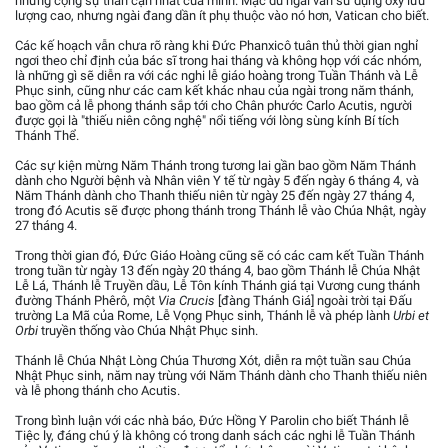
những cộng sự thân cận nhất của mình. Mặc dù ngài vẫn sử dụng oxy lưu
lượng cao, nhưng ngài đang dần ít phụ thuộc vào nó hơn, Vatican cho biết.
Các kế hoạch vẫn chưa rõ ràng khi Đức Phanxicô tuân thủ thời gian nghỉ
ngơi theo chỉ định của bác sĩ trong hai tháng và không họp với các nhóm,
là những gì sẽ diễn ra với các nghi lễ giáo hoàng trong Tuần Thánh và Lễ
Phục sinh, cũng như các cam kết khác nhau của ngài trong năm thánh,
bao gồm cả lễ phong thánh sắp tới cho Chân phước Carlo Acutis, người
được gọi là "thiếu niên công nghệ" nổi tiếng với lòng sùng kính Bí tích
Thánh Thể.
Các sự kiện mừng Năm Thánh trong tương lai gần bao gồm Năm Thánh
dành cho Người bệnh và Nhân viên Y tế từ ngày 5 đến ngày 6 tháng 4, và
Năm Thánh dành cho Thanh thiếu niên từ ngày 25 đến ngày 27 tháng 4,
trong đó Acutis sẽ được phong thánh trong Thánh lễ vào Chúa Nhật, ngày
27 tháng 4.
Trong thời gian đó, Đức Giáo Hoàng cũng sẽ có các cam kết Tuần Thánh
trong tuần từ ngày 13 đến ngày 20 tháng 4, bao gồm Thánh lễ Chúa Nhật
Lễ Lá, Thánh lễ Truyền dầu, Lễ Tôn kính Thánh giá tại Vương cung thánh
đường Thánh Phêrô, một
Via Crucis
[đàng Thánh Giá] ngoài trời tại Đấu
trường La Mã của Rome, Lễ Vọng Phục sinh, Thánh lễ và phép lành
Urbi et
Orbi
truyền thống vào Chúa Nhật Phục sinh.
Thánh lễ Chúa Nhật Lòng Chúa Thương Xót, diễn ra một tuần sau Chúa
Nhật Phục sinh, năm nay trùng với Năm Thánh dành cho Thanh thiếu niên
và lễ phong thánh cho Acutis.
Trong bình luận với các nhà báo, Đức Hồng Y Parolin cho biết Thánh lễ
Tiệc ly, đáng chú ý là không có trong danh sách các nghi lễ Tuần Thánh