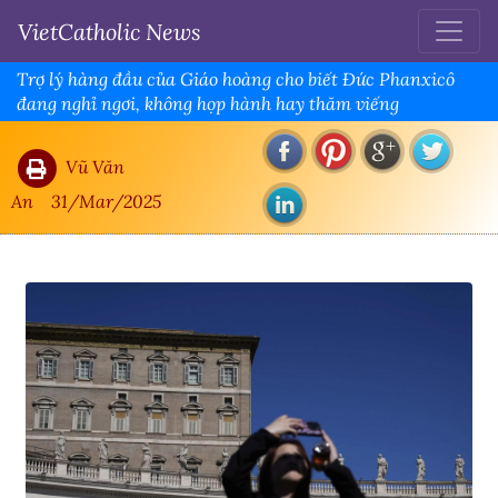
VietCatholic News
Trợ lý hàng đầu của Giáo hoàng cho biết Đức Phanxicô
đang nghỉ ngơi, không họp hành hay thăm viếng
Vũ Văn
An
31/Mar/2025