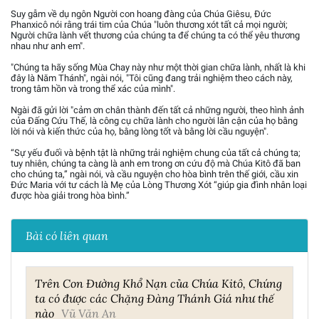
Suy gẫm về dụ ngôn Người con hoang đàng của Chúa Giêsu, Đức
Phanxicô nói rằng trái tim của Chúa "luôn thương xót tất cả mọi người;
Người chữa lành vết thương của chúng ta để chúng ta có thể yêu thương
nhau như anh em".
"Chúng ta hãy sống Mùa Chay này như một thời gian chữa lành, nhất là khi
đây là Năm Thánh", ngài nói, "Tôi cũng đang trải nghiệm theo cách này,
trong tâm hồn và trong thể xác của mình".
Ngài đã gửi lời "cảm ơn chân thành đến tất cả những người, theo hình ảnh
của Đấng Cứu Thế, là công cụ chữa lành cho người lân cận của họ bằng
lời nói và kiến thức của họ, bằng lòng tốt và bằng lời cầu nguyện".
“Sự yếu đuối và bệnh tật là những trải nghiệm chung của tất cả chúng ta;
tuy nhiên, chúng ta càng là anh em trong ơn cứu độ mà Chúa Kitô đã ban
cho chúng ta,” ngài nói, và cầu nguyện cho hòa bình trên thế giới, cầu xin
Đức Maria với tư cách là Mẹ của Lòng Thương Xót “giúp gia đình nhân loại
được hòa giải trong hòa bình.”
Bài có liên quan
Trên Con Đường Khổ Nạn của Chúa Kitô, Chúng
ta có được các Chặng Đàng Thánh Giá như thế
nào
Vũ Văn An