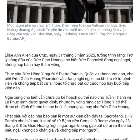
Một người phụ nữ chụp ảnh trước Điện Tông tòa của Vatican, nơi Đức Giáo
Hoàng thường đọc kinh Truyền tin vào buổi trưa từ cửa sổ phòng làm việc
riêng của ngài vào Chủ Nhật, ngày 30 tháng 3 năm 2025. (Nguồn: Gregorio
Borgia/AP.)
Elise Ann Allen của Crux, ngày 31 tháng 3 năm 2025, tường trình rằng: Trợ
lý hàng đầu của Đức Giáo Hoàng cho biết Đức Phanxicô đang nghỉ ngơi,
không họp hành hay thăm viếng
Thực vậy, Đức Hồng Y người Ý Pietro Parolin, Quốc vụ khanh Vatican, cho
biết Đức Giáo Hoàng Phanxicô vẫn đang nghỉ ngơi sau khi trở về từ bệnh
viện và không tiếp bất cứ ai hoặc tổ chức bất cứ cuộc họp hay buổi tiếp
kiến nào.
Ngài cũng cho biết vẫn chưa có kế hoạch cụ thể nào cho Tuần Thánh và
Lễ Phục sinh được quyết định, nhưng hy vọng rằng các Hồng Y có thể
được chỉ định để chủ trì các buổi lễ phụng vụ thay cho Đức Giáo Hoàng.
Phát biểu với các nhà báo bên lề một sự kiện gần đây tại Sacrofano, ĐHY
Parolin cho biết sau khi trở về từ Bệnh viện Gemelli ở Rome vào ngày 23
tháng 3, Đức Giáo Hoàng "nghỉ ngơi, ngài không gặp bất cứ ai và theo tôi
biết, ngài không có khán giả và không tiếp mọi người".
"Điều quan trọng là ngài tìm được thời gian để hồi phục, từng chút một",