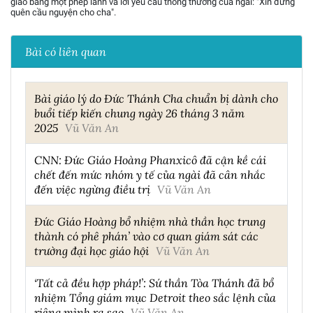
giáo bằng một phép lành và lời yêu cầu thông thường của ngài: "Xin đừng
quên cầu nguyện cho cha".
Bài có liên quan
Bài giáo lý do Đức Thánh Cha chuẩn bị dành cho
buổi tiếp kiến chung ngày 26 tháng 3 năm
2025
Vũ Văn An
CNN: Đức Giáo Hoàng Phanxicô đã cận kề cái
chết đến mức nhóm y tế của ngài đã cân nhắc
đến việc ngừng điều trị
Vũ Văn An
Đức Giáo Hoàng bổ nhiệm nhà thần học trung
thành có phê phán’ vào cơ quan giám sát các
trường đại học giáo hội
Vũ Văn An
‘Tất cả đều hợp pháp!’: Sứ thần Tòa Thánh đã bổ
nhiệm Tổng giám mục Detroit theo sắc lệnh của
riêng mình ra sao
Vũ Văn An