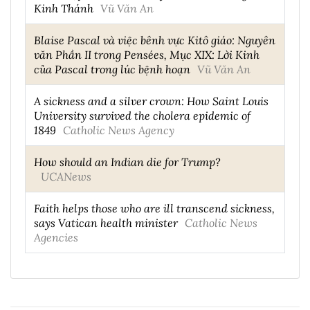
Kinh Thánh
Vũ Văn An
Blaise Pascal và việc bênh vực Kitô giáo: Nguyên
văn Phần II trong Pensées, Mục XIX: Lời Kinh
của Pascal trong lúc bệnh hoạn
Vũ Văn An
A sickness and a silver crown: How Saint Louis
University survived the cholera epidemic of
1849
Catholic News Agency
How should an Indian die for Trump?
UCANews
Faith helps those who are ill transcend sickness,
says Vatican health minister
Catholic News
Agencies