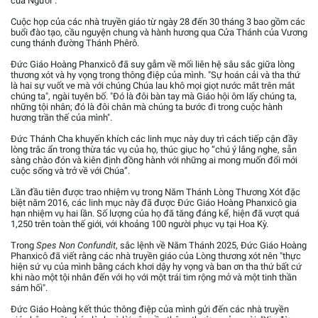
của Người".
Cuộc họp của các nhà truyền giáo từ ngày 28 đến 30 tháng 3 bao gồm các
buổi đào tạo, cầu nguyện chung và hành hương qua Cửa Thánh của Vương
cung thánh đường Thánh Phêrô.
Đức Giáo Hoàng Phanxicô đã suy gẫm về mối liên hệ sâu sắc giữa lòng
thương xót và hy vọng trong thông điệp của mình. "Sự hoán cải và tha thứ
là hai sự vuốt ve mà với chúng Chúa lau khô mọi giọt nước mắt trên mắt
chúng ta", ngài tuyên bố. "Đó là đôi bàn tay mà Giáo hội ôm lấy chúng ta,
những tội nhân; đó là đôi chân mà chúng ta bước đi trong cuộc hành
hương trần thế của mình".
Đức Thánh Cha khuyến khích các linh mục này duy trì cách tiếp cận đầy
lòng trắc ẩn trong thừa tác vụ của họ, thúc giục họ “chú ý lắng nghe, sẵn
sàng chào đón và kiên định đồng hành với những ai mong muốn đổi mới
cuộc sống và trở về với Chúa”.
Lần đầu tiên được trao nhiệm vụ trong Năm Thánh Lòng Thương Xót đặc
biệt năm 2016, các linh mục này đã được Đức Giáo Hoàng Phanxicô gia
hạn nhiệm vụ hai lần. Số lượng của họ đã tăng đáng kể, hiện đã vượt quá
1,250 trên toàn thế giới, với khoảng 100 người phục vụ tại Hoa Kỳ.
Trong
Spes Non Confundit
, sắc lệnh về Năm Thánh 2025, Đức Giáo Hoàng
Phanxicô đã viết rằng các nhà truyền giáo của Lòng thương xót nên "thực
hiện sứ vụ của mình bằng cách khơi dậy hy vọng và ban ơn tha thứ bất cứ
khi nào một tội nhân đến với họ với một trái tim rộng mở và một tinh thần
sám hối".
Đức Giáo Hoàng kết thúc thông điệp của mình gửi đến các nhà truyền