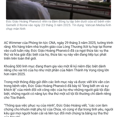
Đức Giáo Hoàng Phanxicô nhìn ra đám đông tụ tập bên dưới cửa sổ bệnh viện
Gemelli ở Rome vào ngày 23 tháng 3 năm 2025. Tín dụng: Vatican Media/Ảnh
chụp màn hình
AC Wimmer của Phòng tin tức CNA, ngày 29 tháng 3 năm 2025, tường trình
rằng: Khi hàng trăm nhà truyền giáo của Lòng Thương Xót tụ họp tại Rome
vào cuối tuần này, Đức Giáo Hoàng Phanxicô đã ca ngợi thừa tác vụ tha
thứ và hòa giải đặc biệt của họ, thừa tác vụ này vẫn đang tiếp tục phát
triển trên toàn thế giới.
Khoảng 500 linh mục đang tham gia vào một lễ kỷ niệm đặc biệt dành
riêng cho vai trò của họ như một phần của Năm Thánh Hy Vọng rộng lớn
hơn năm 2025.
Trong một thông điệp gửi đến các linh mục này và được viết khi vẫn còn
trong bệnh viện, Đức Giáo Hoàng Phanxicô đã bày tỏ "lòng biết ơn và sự
khích lệ" của mình đối với công việc của họ như những người giải tội đặc
biệt, những người có năng lực tha thứ một số tội lỗi thường chỉ dành riêng
cho Tòa thánh.
"Thông qua việc phục vụ của mình", Đức Giáo Hoàng viết, "các con làm
chứng cho khuôn mặt phụ tử của Chúa, vô cùng vĩ đại trong tình yêu, người
kêu gọi mọi người hoán cải và liên tục đổi mới chúng ta bằng sự tha thứ