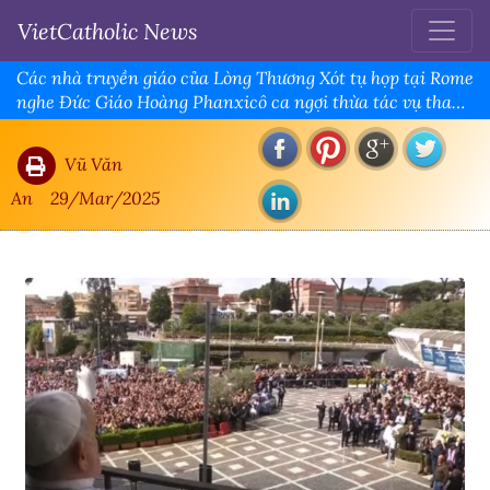
VietCatholic News
Các nhà truyền giáo của Lòng Thương Xót tụ họp tại Rome
nghe Đức Giáo Hoàng Phanxicô ca ngợi thừa tác vụ tha
thứ của họ
Vũ Văn
An
29/Mar/2025