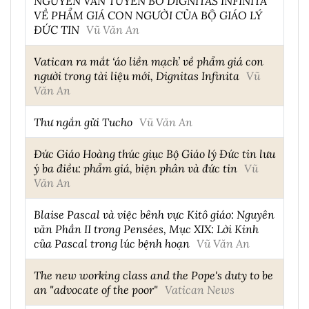
NGUYÊN VĂN TUYÊN BỐ DIGNITAS INFINITA
VỀ PHẨM GIÁ CON NGƯỜI CỦA BỘ GIÁO LÝ
ĐỨC TIN
Vũ Văn An
Vatican ra mắt ‘áo liền mạch’ về phẩm giá con
người trong tài liệu mới, Dignitas Infinita
Vũ
Văn An
Thư ngắn gửi Tucho
Vũ Văn An
Đức Giáo Hoàng thúc giục Bộ Giáo lý Đức tin lưu
ý ba điều: phẩm giá, biện phân và đức tin
Vũ
Văn An
Blaise Pascal và việc bênh vực Kitô giáo: Nguyên
văn Phần II trong Pensées, Mục XIX: Lời Kinh
của Pascal trong lúc bệnh hoạn
Vũ Văn An
The new working class and the Pope's duty to be
an "advocate of the poor"
Vatican News