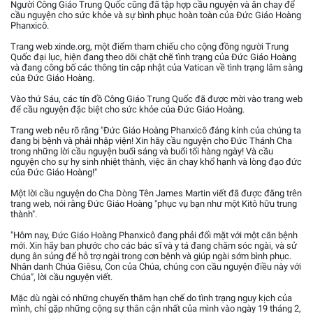
Người Công Giáo Trung Quốc cũng đã tập hợp cầu nguyện và ăn chay để
cầu nguyện cho sức khỏe và sự bình phục hoàn toàn của Đức Giáo Hoàng
Phanxicô.
Trang web xinde.org, một điểm tham chiếu cho cộng đồng người Trung
Quốc đại lục, hiện đang theo dõi chặt chẽ tình trạng của Đức Giáo Hoàng
và đang công bố các thông tin cập nhật của Vatican về tình trạng lâm sàng
của Đức Giáo Hoàng.
Vào thứ Sáu, các tín đồ Công Giáo Trung Quốc đã được mời vào trang web
để cầu nguyện đặc biệt cho sức khỏe của Đức Giáo Hoàng.
Trang web nêu rõ rằng "Đức Giáo Hoàng Phanxicô đáng kính của chúng ta
đang bị bệnh và phải nhập viện! Xin hãy cầu nguyện cho Đức Thánh Cha
trong những lời cầu nguyện buổi sáng và buổi tối hàng ngày! Và cầu
nguyện cho sự hy sinh nhiệt thành, việc ăn chay khổ hạnh và lòng đạo đức
của Đức Giáo Hoàng!"
Một lời cầu nguyện do Cha Dòng Tên James Martin viết đã được đăng trên
trang web, nói rằng Đức Giáo Hoàng "phục vụ bạn như một Kitô hữu trung
thành".
"Hôm nay, Đức Giáo Hoàng Phanxicô đang phải đối mặt với một căn bệnh
mới. Xin hãy ban phước cho các bác sĩ và y tá đang chăm sóc ngài, và sử
dụng ân sủng để hỗ trợ ngài trong cơn bệnh và giúp ngài sớm bình phục.
Nhân danh Chúa Giêsu, Con của Chúa, chúng con cầu nguyện điều này với
Chúa", lời cầu nguyện viết.
Mặc dù ngài có những chuyến thăm hạn chế do tình trạng nguy kịch của
mình, chỉ gặp những cộng sự thân cận nhất của mình vào ngày 19 tháng 2,