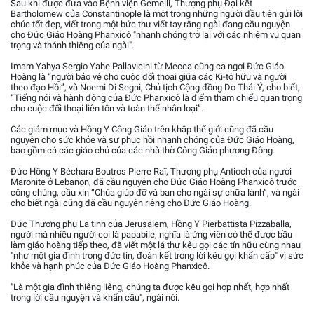
Sau khi được đưa vào Bệnh viện Gemelli, Thượng phụ Đại kết
Bartholomew của Constantinople là một trong những người đầu tiên gửi lời
chúc tốt đẹp, viết trong một bức thư viết tay rằng ngài đang cầu nguyện
cho Đức Giáo Hoàng Phanxicô "nhanh chóng trở lại với các nhiệm vụ quan
trọng và thánh thiêng của ngài".
Imam Yahya Sergio Yahe Pallavicini từ Mecca cũng ca ngợi Đức Giáo
Hoàng là “người bảo vệ cho cuộc đối thoại giữa các Ki-tô hữu và người
theo đạo Hồi”, và Noemi Di Segni, Chủ tịch Cộng đồng Do Thái Ý, cho biết,
“Tiếng nói và hành động của Đức Phanxicô là điểm tham chiếu quan trọng
cho cuộc đối thoại liên tôn và toàn thể nhân loại”.
Các giám mục và Hồng Y Công Giáo trên khắp thế giới cũng đã cầu
nguyện cho sức khỏe và sự phục hồi nhanh chóng của Đức Giáo Hoàng,
bao gồm cả các giáo chủ của các nhà thờ Công Giáo phương Đông.
Đức Hồng Y Béchara Boutros Pierre Raï, Thượng phụ Antioch của người
Maronite ở Lebanon, đã cầu nguyện cho Đức Giáo Hoàng Phanxicô trước
công chúng, cầu xin “Chúa giúp đỡ và ban cho ngài sự chữa lành”, và ngài
cho biết ngài cũng đã cầu nguyện riêng cho Đức Giáo Hoàng.
Đức Thượng phụ La tinh của Jerusalem, Hồng Y Pierbattista Pizzaballa,
người mà nhiều người coi là papabile, nghĩa là ứng viên có thể được bầu
làm giáo hoàng tiếp theo, đã viết một lá thư kêu gọi các tín hữu cùng nhau
"như một gia đình trong đức tin, đoàn kết trong lời kêu gọi khẩn cấp" vì sức
khỏe và hạnh phúc của Đức Giáo Hoàng Phanxicô.
"Là một gia đình thiêng liêng, chúng ta được kêu gọi hợp nhất, hợp nhất
trong lời cầu nguyện và khẩn cầu", ngài nói.