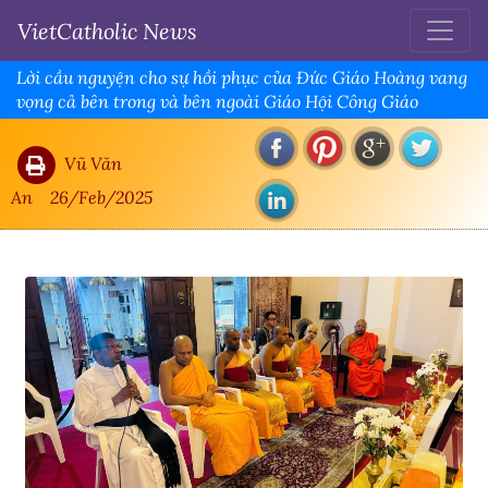
VietCatholic News
Lời cầu nguyện cho sự hồi phục của Đức Giáo Hoàng vang
vọng cả bên trong và bên ngoài Giáo Hội Công Giáo
Vũ Văn
An
26/Feb/2025