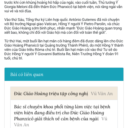
trước khi cơn khủng hoảng hô hấp của ngài, vào cuối tuần, Thủ tướng Ý
Giorgia Meloni đã đến thăm Đức Phanxicô tại bệnh viện, nói rằng ngài vẫn
vui vẻ và nói đùa.
Vào thứ Sáu, Tổng thư ký Liên hợp quốc António Guterres đã nói chuyện
với Bộ trưởng Ngoại giao Vatican, Hồng Y người Ý Pietro Parolin, và chúc
Đức Giáo Hoàng sớm bình phục, nhấn mạnh "Đức Giáo Hoàng quan trọng
xiết bao, không chỉ đối với Giáo hội mà còn đối với toàn thế giới".
Từ thứ Hai, một buổi lần hạt mân côi hàng đêm đã được dâng lên cho Đức
Giáo Hoàng Phanxicô tại Quảng trường Thánh Phêrô, do một Hồng Y thành
viên của Giáo triều Rôma chủ trì. Buổi lần hạt mân côi vào thứ Tư sẽ do
Đức Hồng Y người Ý Giovanni Battista Re, Niên Trưởng Hồng Y đoàn 91
tuổi, chủ trì.
Bài có liên quan
Đức Giáo Hoàng triệu tập công nghị
Vũ Văn An
Bác sĩ chuyên khoa phổi từng làm việc tại bệnh
viện hiện đang điều trị cho Đức Giáo Hoàng
Phanxicô giải thích về căn bệnh của ngài
Vũ
Văn An