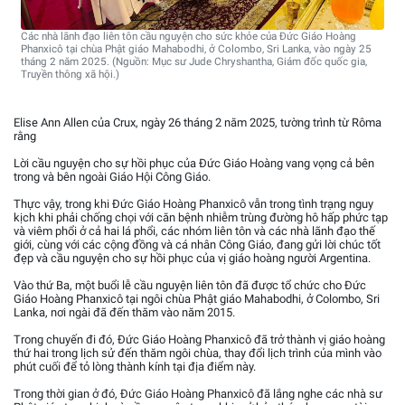
Các nhà lãnh đạo liên tôn cầu nguyện cho sức khỏe của Đức Giáo Hoàng
Phanxicô tại chùa Phật giáo Mahabodhi, ở Colombo, Sri Lanka, vào ngày 25
tháng 2 năm 2025. (Nguồn: Mục sư Jude Chryshantha, Giám đốc quốc gia,
Truyền thông xã hội.)
Elise Ann Allen của Crux, ngày 26 tháng 2 năm 2025, tường trình từ Rôma
rằng
Lời cầu nguyện cho sự hồi phục của Đức Giáo Hoàng vang vọng cả bên
trong và bên ngoài Giáo Hội Công Giáo.
Thực vậy, trong khi Đức Giáo Hoàng Phanxicô vẫn trong tình trạng nguy
kịch khi phải chống chọi với căn bệnh nhiễm trùng đường hô hấp phức tạp
và viêm phổi ở cả hai lá phổi, các nhóm liên tôn và các nhà lãnh đạo thế
giới, cùng với các cộng đồng và cá nhân Công Giáo, đang gửi lời chúc tốt
đẹp và cầu nguyện cho sự hồi phục của vị giáo hoàng người Argentina.
Vào thứ Ba, một buổi lễ cầu nguyện liên tôn đã được tổ chức cho Đức
Giáo Hoàng Phanxicô tại ngôi chùa Phật giáo Mahabodhi, ở Colombo, Sri
Lanka, nơi ngài đã đến thăm vào năm 2015.
Trong chuyến đi đó, Đức Giáo Hoàng Phanxicô đã trở thành vị giáo hoàng
thứ hai trong lịch sử đến thăm ngôi chùa, thay đổi lịch trình của mình vào
phút cuối để tỏ lòng thành kính tại địa điểm này.
Trong thời gian ở đó, Đức Giáo Hoàng Phanxicô đã lắng nghe các nhà sư