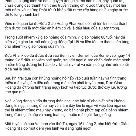
Phật giáo tụng kinh và cầu nguyện trong khi mở bảo tháp, hay quan tài,
chứa đựng các thánh tích theo truyền thống chỉ được trưng bày một lần
một năm, với những Phật tử từ khắp đất nước xếp hàng nhiều ngày trước
để tỏ lòng thành kính.
Việc mở quan tài để Đức Giáo Hoàng Phanxicô có thể tôn kính các thánh
tích được coi là một đặc ân hiếm có và là dấu hiệu của sự tôn trọng.
Trong suốt nhiệm kỳ giáo hoàng của mình, vị giáo hoàng 88 tuổi này đã
biến việc giao lưu với các cộng đồng đại kết và liên tôn trở thành nền tảng
cho nhiệm kỳ giáo hoàng của mình.
Đức Phanxicô đã được đưa vào Bệnh viện Gemelli của Rome vào ngày 14
tháng 2 để điều trị viêm phế quản, sau đó ngài được chẩn đoán mắc bệnh
nhiễm trùng đường hô hấp do vi khuẩn, vi-rút và nấm, cũng như viêm phổi
ở cả hai lá phổi.
Sau khi trải qua cơn khủng hoảng hô hấp vào cuối tuần này và tình trạng
thiếu máu và giảm tiểu cầu trong máu cần phải truyền máu, Đức Giáo
Hoàng đã ở trong tình trạng nguy kịch và tiếp tục được thở oxy lưu lượng
cao qua mũi.
Ngài cũng đang bị tổn thương thận nhẹ, các bác sĩ cho biết hiện không
đáng lo ngại, nhưng điều này vẫn làm dấy lên lo ngại về việc liệu ngài có
thể bị nhiễm trùng máu hay không, do bản chất phức tạp của bệnh nhiễm
trùng đường hô hấp và hàng loạt loại thuốc mà ngài đang dùng.
Một tuyên bố của Vatican vào thứ Tư, ngày 16 tháng 2, cho biết Đức Giáo
Hoàng "đã có một đêm yên bình và đang nghỉ ngơi".