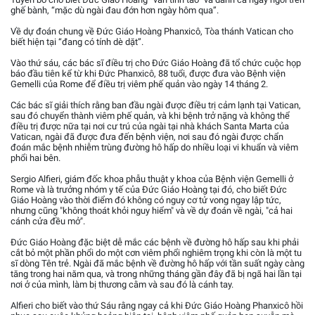
ghế bành, “mặc dù ngài đau đớn hơn ngày hôm qua”.
Về dự đoán chung về Đức Giáo Hoàng Phanxicô, Tòa thánh Vatican cho
biết hiện tại “đang có tính dè dặt”.
Vào thứ sáu, các bác sĩ điều trị cho Đức Giáo Hoàng đã tổ chức cuộc họp
báo đầu tiên kể từ khi Đức Phanxicô, 88 tuổi, được đưa vào Bệnh viện
Gemelli của Rome để điều trị viêm phế quản vào ngày 14 tháng 2.
Các bác sĩ giải thích rằng ban đầu ngài được điều trị cảm lạnh tại Vatican,
sau đó chuyển thành viêm phế quản, và khi bệnh trở nặng và không thể
điều trị được nữa tại nơi cư trú của ngài tại nhà khách Santa Marta của
Vatican, ngài đã được đưa đến bệnh viện, nơi sau đó ngài được chẩn
đoán mắc bệnh nhiễm trùng đường hô hấp do nhiều loại vi khuẩn và viêm
phổi hai bên.
Sergio Alfieri, giám đốc khoa phẫu thuật y khoa của Bệnh viện Gemelli ở
Rome và là trưởng nhóm y tế của Đức Giáo Hoàng tại đó, cho biết Đức
Giáo Hoàng vào thời điểm đó không có nguy cơ tử vong ngay lập tức,
nhưng cũng "không thoát khỏi nguy hiểm" và về dự đoán về ngài, "cả hai
cánh cửa đều mở".
Đức Giáo Hoàng đặc biệt dễ mắc các bệnh về đường hô hấp sau khi phải
cắt bỏ một phần phổi do một cơn viêm phổi nghiêm trọng khi còn là một tu
sĩ dòng Tên trẻ. Ngài đã mắc bệnh về đường hô hấp với tần suất ngày càng
tăng trong hai năm qua, và trong những tháng gần đây đã bị ngã hai lần tại
nơi ở của mình, làm bị thương cằm và sau đó là cánh tay.
Alfieri cho biết vào thứ Sáu rằng ngay cả khi Đức Giáo Hoàng Phanxicô hồi