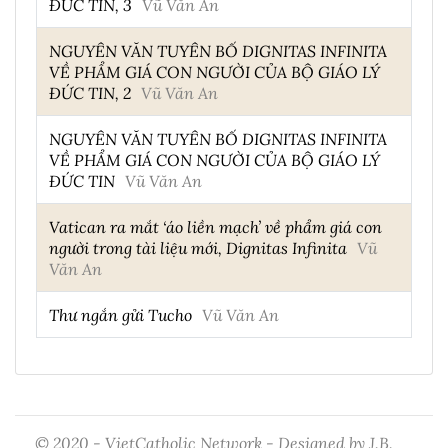
ĐỨC TIN, 3
Vũ Văn An
NGUYÊN VĂN TUYÊN BỐ DIGNITAS INFINITA
VỀ PHẨM GIÁ CON NGƯỜI CỦA BỘ GIÁO LÝ
ĐỨC TIN, 2
Vũ Văn An
NGUYÊN VĂN TUYÊN BỐ DIGNITAS INFINITA
VỀ PHẨM GIÁ CON NGƯỜI CỦA BỘ GIÁO LÝ
ĐỨC TIN
Vũ Văn An
Vatican ra mắt ‘áo liền mạch’ về phẩm giá con
người trong tài liệu mới, Dignitas Infinita
Vũ
Văn An
Thư ngắn gửi Tucho
Vũ Văn An
© 2020 - VietCatholic Network - Designed by J.B.