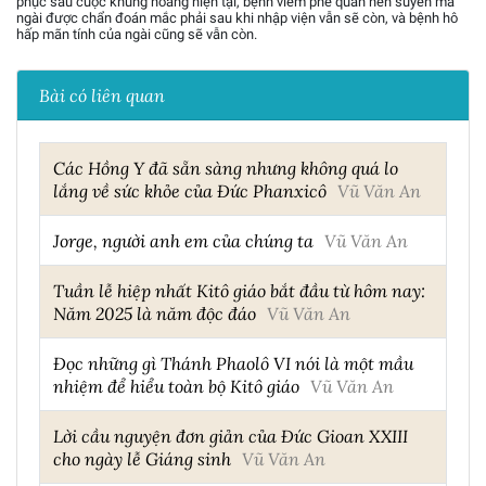
phục sau cuộc khủng hoảng hiện tại, bệnh viêm phế quản hen suyễn mà
ngài được chẩn đoán mắc phải sau khi nhập viện vẫn sẽ còn, và bệnh hô
hấp mãn tính của ngài cũng sẽ vẫn còn.
Bài có liên quan
Các Hồng Y đã sẵn sàng nhưng không quá lo
lắng về sức khỏe của Đức Phanxicô
Vũ Văn An
Jorge, người anh em của chúng ta
Vũ Văn An
Tuần lễ hiệp nhất Kitô giáo bắt đầu từ hôm nay:
Năm 2025 là năm độc đáo
Vũ Văn An
Đọc những gì Thánh Phaolô VI nói là một mầu
nhiệm để hiểu toàn bộ Kitô giáo
Vũ Văn An
Lời cầu nguyện đơn giản của Đức Gioan XXIII
cho ngày lễ Giáng sinh
Vũ Văn An