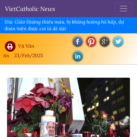
VietCatholic News
Đức Giáo Hoàng thiếu máu, bị khủng hoảng hô hấp, dự
đoán hiện được coi là dè dặt
Vũ Văn
An
23/Feb/2025