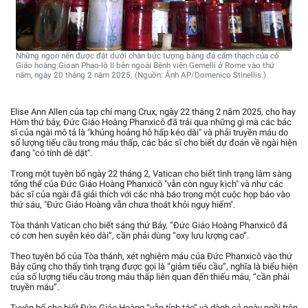
Những ngọn nến được đặt dưới chân bức tượng bằng đá cẩm thạch của cố
Giáo hoàng Gioan Phao-lô II bên ngoài Bệnh viện Gemelli ở Rome vào thứ
năm, ngày 20 tháng 2 năm 2025. (Nguồn: Ảnh AP/Domenico Stinellis.)
Elise Ann Allen của tạp chí mạng Crux, ngày 22 tháng 2 năm 2025, cho hay
Hôm thứ bảy, Đức Giáo Hoàng Phanxicô đã trải qua những gì mà các bác
sĩ của ngài mô tả là "khủng hoảng hô hấp kéo dài" và phải truyền máu do
số lượng tiểu cầu trong máu thấp, các bác sĩ cho biết dự đoán về ngài hiện
đang "có tính dè dặt".
Trong một tuyên bố ngày 22 tháng 2, Vatican cho biết tình trạng lâm sàng
tổng thể của Đức Giáo Hoàng Phanxicô "vẫn còn nguy kịch" và như các
bác sĩ của ngài đã giải thích với các nhà báo trong một cuộc họp báo vào
thứ sáu, "Đức Giáo Hoàng vẫn chưa thoát khỏi nguy hiểm".
Tòa thánh Vatican cho biết sáng thứ Bảy, “Đức Giáo Hoàng Phanxicô đã
có cơn hen suyễn kéo dài”, cần phải dùng “oxy lưu lượng cao”.
Theo tuyên bố của Tòa thánh, xét nghiệm máu của Đức Phanxicô vào thứ
Bảy cũng cho thấy tình trạng được gọi là “giảm tiểu cầu”, nghĩa là biểu hiện
của số lượng tiểu cầu trong máu thấp liên quan đến thiếu máu, “cần phải
truyền máu”.
Tuyên bố cho biết Đức Giáo Hoàng “vẫn tỉnh táo” và dành cả ngày ngồi trên