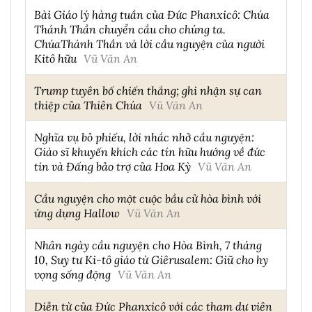
Bài Giáo lý hàng tuần của Đức Phanxicô: Chúa
Thánh Thần chuyển cầu cho chúng ta.
ChúaThánh Thần và lời cầu nguyện của người
Kitô hữu
Vũ Văn An
Trump tuyên bố chiến thắng; ghi nhận sự can
thiệp của Thiên Chúa
Vũ Văn An
Nghĩa vụ bỏ phiếu, lời nhắc nhở cầu nguyện:
Giáo sĩ khuyến khích các tín hữu hướng về đức
tin và Đấng bảo trợ của Hoa Kỳ
Vũ Văn An
Cầu nguyện cho một cuộc bầu cử hòa bình với
ứng dụng Hallow
Vũ Văn An
Nhân ngày cầu nguyện cho Hòa Bình, 7 tháng
10, Suy tư Ki-tô giáo từ Giêrusalem: Giữ cho hy
vọng sống động
Vũ Văn An
Diễn từ của Đức Phanxicô với các tham dự viên