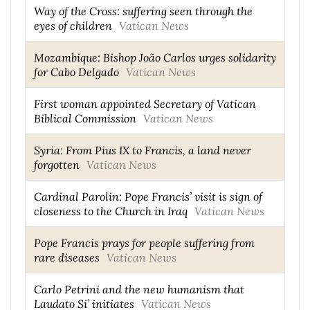
Way of the Cross: suffering seen through the
eyes of children
Vatican News
Mozambique: Bishop João Carlos urges solidarity
for Cabo Delgado
Vatican News
First woman appointed Secretary of Vatican
Biblical Commission
Vatican News
Syria: From Pius IX to Francis, a land never
forgotten
Vatican News
Cardinal Parolin: Pope Francis’ visit is sign of
closeness to the Church in Iraq
Vatican News
Pope Francis prays for people suffering from
rare diseases
Vatican News
Carlo Petrini and the new humanism that
Laudato Si’ initiates
Vatican News