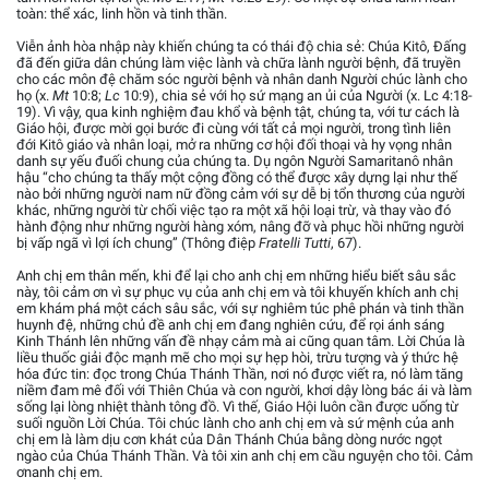
toàn: thể xác, linh hồn và tinh thần.
Viễn ảnh hòa nhập này khiến chúng ta có thái độ chia sẻ: Chúa Kitô, Đấng
đã đến giữa dân chúng làm việc lành và chữa lành người bệnh, đã truyền
cho các môn đệ chăm sóc người bệnh và nhân danh Người chúc lành cho
họ (x.
Mt
10:8;
Lc
10:9), chia sẻ với họ sứ mạng an ủi của Người (x. Lc 4:18-
19). Vì vậy, qua kinh nghiệm đau khổ và bệnh tật, chúng ta, với tư cách là
Giáo hội, được mời gọi bước đi cùng với tất cả mọi người, trong tình liên
đới Kitô giáo và nhân loại, mở ra những cơ hội đối thoại và hy vọng nhân
danh sự yếu đuối chung của chúng ta. Dụ ngôn Người Samaritanô nhân
hậu “cho chúng ta thấy một cộng đồng có thể được xây dựng lại như thế
nào bởi những người nam nữ đồng cảm với sự dễ bị tổn thương của người
khác, những người từ chối việc tạo ra một xã hội loại trừ, và thay vào đó
hành động như những người hàng xóm, nâng đỡ và phục hồi những người
bị vấp ngã vì lợi ích chung” (Thông điệp
Fratelli Tutti
, 67).
Anh chị em thân mến, khi để lại cho anh chị em những hiểu biết sâu sắc
này, tôi cảm ơn vì sự phục vụ của anh chị em và tôi khuyến khích anh chị
em khám phá một cách sâu sắc, với sự nghiêm túc phê phán và tinh thần
huynh đệ, những chủ đề anh chị em đang nghiên cứu, để rọi ánh sáng
Kinh Thánh lên những vấn đề nhạy cảm mà ai cũng quan tâm. Lời Chúa là
liều thuốc giải độc mạnh mẽ cho mọi sự hẹp hòi, trừu tượng và ý thức hệ
hóa đức tin: đọc trong Chúa Thánh Thần, nơi nó được viết ra, nó làm tăng
niềm đam mê đối với Thiên Chúa và con người, khơi dậy lòng bác ái và làm
sống lại lòng nhiệt thành tông đồ. Vì thế, Giáo Hội luôn cần được uống từ
suối nguồn Lời Chúa. Tôi chúc lành cho anh chị em và sứ mệnh của anh
chị em là làm dịu cơn khát của Dân Thánh Chúa bằng dòng nước ngọt
ngào của Chúa Thánh Thần. Và tôi xin anh chị em cầu nguyện cho tôi. Cảm
ơnanh chị em.