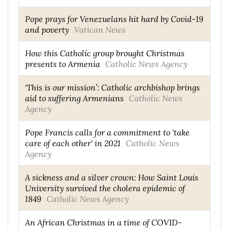
Pope prays for Venezuelans hit hard by Covid-19
and poverty
Vatican News
How this Catholic group brought Christmas
presents to Armenia
Catholic News Agency
‘This is our mission’: Catholic archbishop brings
aid to suffering Armenians
Catholic News
Agency
Pope Francis calls for a commitment to 'take
care of each other' in 2021
Catholic News
Agency
A sickness and a silver crown: How Saint Louis
University survived the cholera epidemic of
1849
Catholic News Agency
An African Christmas in a time of COVID-