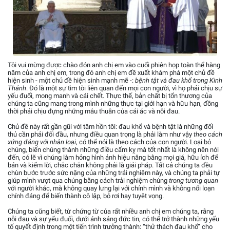
Tôi vui mừng được chào đón anh chị em vào cuối phiên họp toàn thể hàng
năm của anh chị em, trong đó anh chị em đề xuất khám phá một chủ đề
hiện sinh - một chủ đề hiện sinh mạnh mẽ -:
bệnh tật và đau khổ trong Kinh
Thánh
. Đó là một sự tìm tòi liên quan đến mọi con người, vì họ phải chịu sự
yếu đuối, mong manh và cái chết. Thực thế, bản chất bị tổn thương của
chúng ta cũng mang trong mình những thực tại giới hạn và hữu hạn, đồng
thời phải chịu đựng những mâu thuẫn của cái ác và nỗi đau.
Chủ đề này rất gần gũi với tâm hồn tôi: đau khổ và bệnh tật là những đối
thủ cần phải đối đầu, nhưng điều quan trọng là phải làm như vậy
theo cách
xứng đáng với nhân loại
, có thể nói là theo cách của con người. Loại bỏ
chúng, biến chúng thành những điều cấm kỵ mà tốt nhất là không nên nói
đến, có lẽ vì chúng làm hỏng hình ảnh hiệu năng bằng mọi giá, hữu ích để
bán và kiếm lời, chắc chắn không phải là giải pháp. Tất cả chúng ta đều
chùn bước trước sức nặng của những trải nghiệm này, và chúng ta phải tự
giúp mình vượt qua chúng bằng cách trải nghiệm chúng
trong tương quan
với người khác, mà không quay lưng lại với chính mình và không nổi loạn
chính đáng để biến thành cô lập, bỏ rơi hay tuyệt vọng.
Chúng ta cũng biết, từ chứng từ của rất nhiều anh chị em chúng ta, rằng
nỗi đau và sự yếu đuối, dưới ánh sáng đức tin, có thể trở thành những yếu
tố quyết định trong một tiến trình trưởng thành: “thử thách đau khổ” cho