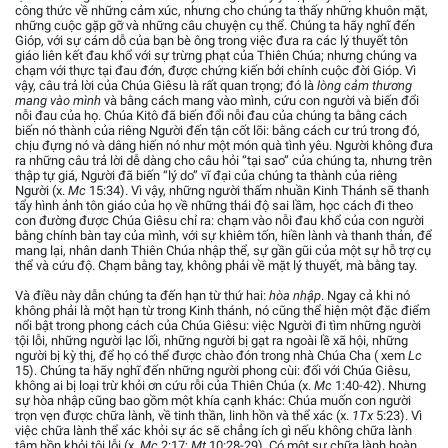
công thức về những cảm xúc, nhưng cho chúng ta thấy những khuôn mặt,
những cuộc gặp gỡ và những câu chuyện cụ thể. Chúng ta hãy nghĩ đến
Gióp, với sự cám dỗ của bạn bè ông trong việc đưa ra các lý thuyết tôn
giáo liên kết đau khổ với sự trừng phạt của Thiên Chúa; nhưng chúng va
chạm với thực tại đau đớn, được chứng kiến bởi chính cuộc đời Gióp. Vì
vậy, câu trả lời của Chúa Giêsu là rất quan trọng; đó là
lòng cảm thương
mang vào mình
và bằng cách mang vào mình, cứu con người và biến đổi
nỗi đau của họ. Chúa Kitô đã biến đổi nỗi đau của chúng ta bằng cách
biến nó thành của riêng Người đến tận cốt lõi: bằng cách cư trú trong đó,
chịu đựng nó và dâng hiến nó như một món quà tình yêu. Người không đưa
ra những câu trả lời dễ dàng cho câu hỏi “tại sao” của chúng ta, nhưng trên
thập tự giá, Người đã biến “lý do” vĩ đại của chúng ta thành của riêng
Người (x.
Mc
15:34). Vì vậy, những người thấm nhuần Kinh Thánh sẽ thanh
tẩy hình ảnh tôn giáo của họ về những thái độ sai lầm, học cách đi theo
con đường được Chúa Giêsu chỉ ra: chạm vào nỗi đau khổ của con người
bằng chính bàn tay của mình, với sự khiêm tốn, hiền lành và thanh thản, để
mang lại, nhân danh Thiên Chúa nhập thể, sự gần gũi của một sự hỗ trợ cụ
thể và cứu độ. Chạm bằng tay, không phải về mặt lý thuyết, mà bằng tay.
Và điều này dẫn chúng ta đến hạn từ thứ hai:
hòa nhập
. Ngay cả khi nó
không phải là một hạn từ trong Kinh thánh, nó cũng thể hiện một đặc điểm
nổi bật trong phong cách của Chúa Giêsu: việc Người đi tìm những người
tội lỗi, những người lạc lối, những người bị gạt ra ngoài lề xã hội, những
người bị kỳ thị, để họ có thể được chào đón trong nhà Chúa Cha ( xem
Lc
15). Chúng ta hãy nghĩ đến những người phong cùi: đối với Chúa Giêsu,
không ai bị loại trừ khỏi ơn cứu rỗi của Thiên Chúa (x.
Mc
1:40-42). Nhưng
sự hòa nhập cũng bao gồm một khía cạnh khác: Chúa muốn con người
trọn vẹn được chữa lành, về tinh thần, linh hồn và thể xác (x.
1Tx
5:23). Vì
việc chữa lành thể xác khỏi sự ác sẽ chẳng ích gì nếu không chữa lành
tâm hồn khỏi tội lỗi (x.
Mc
2:17;
Mt
10:28-29). Có một sự chữa lành hoàn