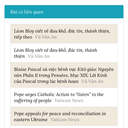
Bài có liên quan
Léon Bloy viết về đau khổ, đức tin, thánh thiện,
tiếp theo
Vũ Văn An
Léon Bloy viết về đau khổ, đức tin, thánh
thiện
Vũ Văn An
Blaise Pascal và việc bênh vực Kitô giáo: Nguyên
văn Phần II trong Pensées, Mục XIX: Lời Kinh
của Pascal trong lúc bệnh hoạn
Vũ Văn An
Pope urges Catholic Action to “listen” to the
suffering of people
Vatican News
Pope appeals for peace and reconciliation in
eastern Ukraine
Vatican News