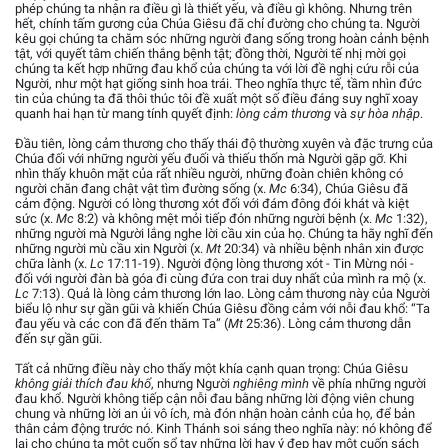
phép chúng ta nhận ra điều gì là thiết yếu, và điều gì không. Nhưng trên
hết, chính tấm gương của Chúa Giêsu đã chỉ đường cho chúng ta. Người
kêu gọi chúng ta chăm sóc những người đang sống trong hoàn cảnh bệnh
tật, với quyết tâm chiến thắng bệnh tật; đồng thời, Người tế nhị mời gọi
chúng ta kết hợp những đau khổ của chúng ta với lời đề nghị cứu rỗi của
Người, như một hạt giống sinh hoa trái. Theo nghĩa thực tế, tầm nhìn đức
tin của chúng ta đã thôi thúc tôi đề xuất một số điều đáng suy nghĩ xoay
quanh hai hạn từ mang tính quyết định:
lòng cảm thương
và
sự hòa nhập
.
Đầu tiên, lòng cảm thương cho thấy thái độ thường xuyên và đặc trưng của
Chúa đối với những người yếu đuối và thiếu thốn mà Người gặp gỡ. Khi
nhìn thấy khuôn mặt của rất nhiều người, những đoàn chiên không có
người chăn đang chật vật tìm đường sống (x.
Mc
6:34), Chúa Giêsu đã
cảm động. Người có lòng thương xót đối với đám đông đói khát và kiệt
sức (x.
Mc
8:2) và không mệt mỏi tiếp đón những người bệnh (x.
Mc
1:32),
những người mà Người lắng nghe lời cầu xin của họ. Chúng ta hãy nghĩ đến
những người mù cầu xin Người (x.
Mt
20:34) và nhiều bệnh nhân xin được
chữa lành (x.
Lc
17:11-19). Người động lòng thương xót - Tin Mừng nói -
đối với người đàn bà góa đi cùng đứa con trai duy nhất của mình ra mộ (x.
Lc
7:13). Quả là lòng cảm thương lớn lao. Lòng cảm thương này của Người
biểu lộ như sự gần gũi và khiến Chúa Giêsu đồng cảm với nỗi đau khổ: “Ta
đau yếu và các con đã đến thăm Ta” (
Mt
25:36). Lòng cảm thương dẫn
đến sự gần gũi.
Tất cả những điều này cho thấy một khía cạnh quan trọng: Chúa Giêsu
không giải thích đau khổ
, nhưng Người
nghiêng mình
về phía những người
đau khổ. Người không tiếp cận nỗi đau bằng những lời động viên chung
chung và những lời an ủi vô ích, mà đón nhận hoàn cảnh của họ, để bản
thân cảm động trước nó. Kinh Thánh soi sáng theo nghĩa này: nó không để
lại cho chúng ta một cuốn sổ tay những lời hay ý đẹp hay một cuốn sách