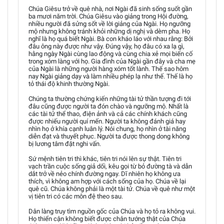
Chúa Giêsu trở về quê nhà, nơi Ngài đã sinh sống suốt gần
ba mươi năm trời. Chúa Giêsu vào giảng trong Hội đường,
nhiều người đã sửng sốt về lời giảng của Ngài. Họ ngưỡng
mộ nhưng không tránh khỏi những dị nghị và dèm pha. Họ
nghĩ là họ quá biết Ngài. Bà con kháo láo với nhau rằng: Bởi
đâu ông này được như vậy. Đúng vậy, họ đâu có xa lạ gì,
hằng ngày Ngài cùng lao động và cùng chia xẻ mọi biến cố
trong xóm làng với họ. Gia đình của Ngài gần đây và cha mẹ
của Ngài là những người hàng xóm tốt lành. Thế sao hôm
nay Ngài giảng dạy và làm nhiều phép lạ như thế. Thế là họ
tỏ thái độ khinh thường Ngài.
Chúng ta thường chứng kiến những tài tử thần tượng đi tới
đâu cũng được người ta đón chào và ngưỡng mộ. Nhất là
các tài tử thể thao, điện ảnh và cả các chính khách cũng
được nhiếu người quí mến. Người ta không đánh giá hay
nhìn họ ở khía cạnh luân lý. Nói chung, họ nhìn ở tài năng
diễn đạt và thuyết phục. Người ta được thong dong không
bị lương tâm đặt nghi vấn.
Sứ mệnh tiên tri thì khác, tiên tri nói lên sự thật. Tiên tri
vạch trần cuộc sống giả dối, kêu gọi từ bỏ đường tà và dẫn
dắt trở về nẻo chính đường ngay. Dĩ nhiên họ không ưa
thích, vì không am hợp với cách sống của họ. Chúa về lại
quê cũ. Chúa không phải là một tài tử. Chúa về quê như một
vị tiên tri có các môn đệ theo sau.
Dân làng truy tìm nguồn gốc của Chúa và họ tỏ ra không vui.
Họ thiển cận không biết được chân tướng thật của Chúa