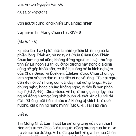
Lm. An-tôn Nguyễn Văn Độ
08:13 01/07/2021
Con người cứng lòng khiến Chúa ngạc nhiên
Suy niệm Tin Mừng Chúa nhật XIV - B
(Mc 6, 1 - 6)
Bị hiểu lầm hay bị từ chối là những điều khiến người ta
phiền lòng. Êdêkien, và ngay cả Chúa Giêsu Con Thiên
Chúa làm người cũng không đứng ngoài qui luật thường
tình ấy. Là ngôn sứ thì dù ở hội đường hay trong gia đình
cũng sẽ gặp khó khăn, có thể bị ruồng bỏ là kinh nghiệm
của Chúa Giêsu và Êdêkien. Êdêkien được Chúa chọn, gọi
làm ngôn sứ cho dân đi lưu đầy cùng với ông : "Ta sai ngươi
đến để nói với những con cái dầy mặt cứng lòng... Hoặc
chúng nghe, hoặc chúng không nghe, vì đây là bọn phản
loạn" (Ed 2, 4-5). Chúa Giêsu về hội đường giảng dạy cho
người đông hương cũng phát buồn và thốt lên câu nói để
đời : "Không một tiên tri nào mà không bị khinh bỉ ở quê
hương, gia đình họ hàng mình" (Mc 6, 4). Tại sao vậy?
Biết rõ
Tin Mừng Nhất Lãm thuật lại sự lúng túng của dân thành
Nagiarét trước Chúa Giêsu người đồng hương của họ đi xa
trở về nơi hội đường. Vì họ đã quá biết về gia thế của Chúa