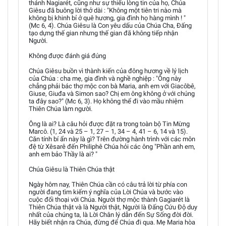
thánh Nagiarét, cũng như sự thiếu lòng tin của họ, Chúa
Giêsu đã buông lời thở dài : "Không một tiên tri nào mà
không bị khinh bỉ ở quê hương, gia đình họ hàng mình ! "
(Mc 6, 4). Chúa Giêsu là Con yêu dấu của Chúa Cha, Đấng
tạo dựng thế gian nhưng thế gian đã không tiếp nhận
Người.
Không được đánh giá đúng
Chúa Giêsu buồn vì thành kiến của đông hương về lý lịch
của Chúa : cha mẹ, gia đình và nghề nghiệp : "Ông này
chẳng phải bác thợ mộc con bà Maria, anh em với Giacôbê,
Giuse, Giuđa và Simon sao? Chị em ông không ở với chúng
ta đây sao?" (Mc 6, 3). Họ không thể đi vào mầu nhiệm
Thiên Chúa làm người.
Ông là ai? Là câu hỏi được đặt ra trong toàn bộ Tin Mừng
Marcô. (1, 24 và 25 – 1, 27 – 1, 34 – 4, 41 – 6, 14 và 15).
Căn tính bí ẩn này là gì? Trên đường hành trình với các môn
đệ từ Xêsarê đến Philiphê Chúa hỏi các ông "Phần anh em,
anh em bảo Thầy là ai? "
Chúa Giêsu là Thiên Chúa thật
Ngày hôm nay, Thiên Chúa cần có câu trả lời từ phía con
người đang tìm kiếm ý nghĩa của Lời Chúa và bước vào
cuộc đối thoại với Chúa. Người thợ mộc thành Gagiarét là
Thiên Chúa thật và là Người thật, Người là Đấng Cứu Độ duy
nhất của chúng ta, là Lời Chân lý dẫn đến Sự Sống đời đời.
Hãy biết nhận ra Chúa, đừng để Chúa đi qua. Mẹ Maria hòa