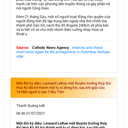
tranh cãi trên các phương tiện truyền thông và gây phẫn nộ
nơi người Công Giáo.
Đêm 21 tháng Sáu, một số người hoạt động cho quyền của
người đồng tính đã tập trung bên ngoài nhà thờ chính tòa
thành phố San Gil, cách thủ đô Bogota 240km về phía bắc
và la hét cổ vũ cho một nhóm điên cuồng nhảy múa và
thoát y.
Source:
Catholic News Agency
Anarchy and chaos
must never again be the protagonists in Colombia, bishops
urge
Một đời kỳ diệu: Leonard LaRue một thuyền trưởng thủy thủ
Hoa Kỳ đã trở thành một tu sĩ dòng kín, sau khi giải cứu
14.000 người tị nạn Triều Tiên
Thanh Quảng sdb
06:46 01/07/2021
Một đời kỳ diệu: Leonard LaRue một thuyền trưởng thủy
thủ Hoa Kỳ đã trở thành một tu sĩ dòng kín, sau khi giải