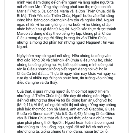
mình vào đám đông để chiếm ngắm và lắng nghe người ta
nói về con Mẹ : "Ông này chẳng phải bác thợ mộc con bà
Maria !" (Mc 6, 3). Con bà Maria và là Con Thiên Chúa, đó là
Bí Mật Tình Yêu của Thiên Chúa, Người bước vào đời sống
công khai bằng con đường khiêm tốn và nghèo khó. Người
ngạc nhiên vì họ cứng lòng tin, và buồn vì họ không chấp
nhận bất cứ sự gì đến từ Người. Nghĩa xác thực được thánh
Marcô sử dụng ở đây theo tiếng Hy lạp, không phải Chúa
Giêsu mong đợi người đồng hương tin vào Thiên Chúa,
nhưng là mong đợi phần lớn những người Nagiarét : tin vào
Người.
Ngày hôm nay có người nói rằng: Nếu chúng ta sống vào
thời các Tông Đồ và chứng kiến Chúa Giêsu như họ, chắc
chúng ta cũng giống họ. Họ biết quê hương mình có người
tên là Giêsu nhưng không biết người đang nói với họ là
Chúa Cả trời đất…... Thực tế ngày hôm nay khác với ngày xa
xưa ấy, vì nhiều người hạnh phúc hơn, tin tưởng vào những
điều đã nghe và đã thấy.
Quả thật, ở giữa những người ẫu trĩ có một người khiêm
nhường; là Thiên Chúa thật đến dạy dỗ chúng dân. Người
đến với những thu thuế và tội lỗi, đồng bàn ăn uống với họ
(Mt 9,11); Vì thế, có người miệt thị nói rằng : "Ông này chẳng
phải bác thợ mộc con bà Maria, anh em với Giacôbê, Giuse,
Giuđa và Simon sao?" (Mc 6,3; Ga 6,42) Nhưng Chúa Giêsu
vần là Thiên Chúa thật và là người thật, các vua chúa trần
gian phải phụng thời Người... Người hoàn toàn là con người
như chúng ta : ăn, uống, ngủ, nghỉ, đổ mồ hôi và mệt mỏi
như chúng ta, giống chúng ta mọi đàng, ngoại trừ tội lỗi.