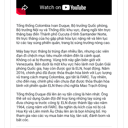
Tổng thống Colombia Ivan Duque, Bộ trưởng Quốc phòng,
Bộ trưởng Nội vụ và Thống đốc khu vực, đang ngồi tên trực
thăng bay đến Thành phố Cucuta ở tỉnh Santander Norte,
thì trực thăng của họ gặp phải hỏa lực nặng nề và liên tục
từ các tay súng phiến quân, trang bị súng trường nòng cao.
Máy bay trực thăng bị trúng đạn nhiều lần, nhưng các viên
đạn đi chệch mục tiêu muốn nhắm đến là cánh quạt.
Không có ai bị thương. Vùng trời này gần biên giới với
Venezuela. Bên dưới là một khu vực hẻo lánh nơi Quân Giải
phóng Quốc gia, hay còn được gọi là ELN, hoạt động. Năm
2016, chính phủ đã được thỏa thuận hòa bình với Lực lượng
vũ trang cách mạng Colombia, gọi tắt là FARC. Tuy nhiên,
cho đến nay, chính phủ vẫn chưa đạt được thỏa thuận hòa
bình với phiến quân ELN theo chủ nghĩa Mao Trạch Đông
Tổng thống Duque đã lên án vụ tấn công là hèn nhát. Ông
thề sẽ sử dụng Quân đội để truy lùng những tay súng và
đưa chúng ra trước công lý. ELN được thành lập vào năm
1964, cùng năm với FARC. Ba nghìn du kích của nó bị cả
Hoa Kỳ và Liên minh Âu Châu lên án là bọn khủng bố. Họ
tham gia vào các vụ mua bán ma túy, tàn sát, đánh bom và
bắt cóc.