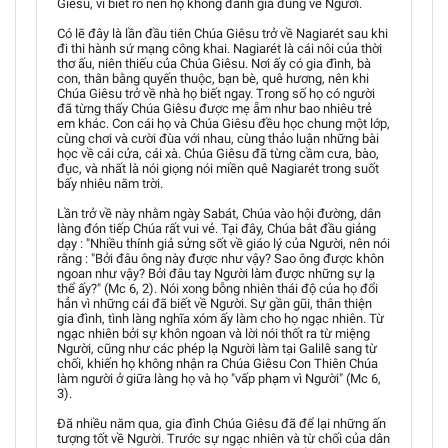
Giêsu, vì biết rõ nên họ không đánh giá đúng về Người.
Có lẽ đây là lần đầu tiên Chúa Giêsu trở về Nagiarét sau khi
đi thi hành sứ mạng công khai. Nagiarét là cái nôi của thời
thơ ấu, niên thiếu của Chúa Giêsu. Nơi ấy có gia đình, bà
con, thân bằng quyến thuộc, bạn bè, quê hương, nên khi
Chúa Giêsu trở về nhà họ biết ngay. Trong số họ có người
đã từng thấy Chúa Giêsu được mẹ ẵm như bao nhiêu trẻ
em khác. Con cái họ và Chúa Giêsu đều học chung một lớp,
cùng chơi và cười đùa với nhau, cùng thảo luận những bài
học về cái cửa, cái xà. Chúa Giêsu đã từng cầm cưa, bào,
đục, và nhất là nói giọng nói miền quê Nagiarét trong suốt
bấy nhiêu năm trời.
Lần trở về này nhằm ngày Sabát, Chúa vào hội đường, dân
làng đón tiếp Chúa rất vui vẻ. Tại đây, Chúa bắt đầu giảng
dạy : "Nhiều thính giả sửng sốt về giáo lý của Người, nên nói
rằng : "Bởi đâu ông này được như vậy? Sao ông được khôn
ngoan như vậy? Bởi đâu tay Người làm được những sự lạ
thể ấy?" (Mc 6, 2). Nói xong bỗng nhiên thái độ của họ đổi
hẳn vì những cái đã biết về Người. Sự gần gũi, thân thiện
gia đình, tình làng nghĩa xóm ấy làm cho họ ngạc nhiên. Từ
ngạc nhiên bởi sự khôn ngoan và lời nói thốt ra từ miệng
Người, cũng như các phép lạ Người làm tại Galilê sang từ
chối, khiến họ không nhận ra Chúa Giêsu Con Thiên Chúa
làm người ở giữa làng họ và họ "vấp phạm vì Người" (Mc 6,
3).
Đã nhiều năm qua, gia đình Chúa Giêsu đã để lại những ấn
tượng tốt về Người. Trước sự ngạc nhiên và từ chối của dân