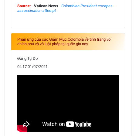
Source:
Vatican News
Colombian President escapes
assassination attempt
Phản ứng của các Giám Mục Colombia về tình trạng vô
chính phủ và vô luật pháp tại quốc gia này
Đặng Tự Do
04:17 01/07/2021