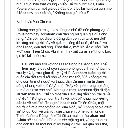
nữ 31 tuổi này thật khủng khiếp. Để rời nước Nga, Lana
Peters phải trả một giá quá đắt, đó là bỏ lại hai đứa con nhỏ
ở Moscow, như cô nói, “Không bao giờ trở lại!”.
Kính thưa Anh Chị em,
“Không bao giờ trở lại”, đó cũng là chủ đề của phụng vụ Lời
Chúa hôm nay. Abraham căn dặn người quản gia của ông
rằng, “Chỉ có một điều là đừng dẫn con trai ta về nơi đó!”
khi ông sai người này về quê, nơi ông đã ra đi, để cưới vợ
cho Isaac, con trai ông. Thật thú vị, một khi đã đi vào ‘Đất
Mới’ của Thiên Chúa, Abraham hay bất cứ ai, sẽ ‘không bao
giờ trở lại’ chốn xưa.
Câu chuyện tìm vợ cho Isaac trong bài đọc Sáng Thế
hôm nay là câu chuyện quan phòng của Thiên Chúa; nó
vừa ly kỳ, lại vừa giản dị. Ly kỳ vì lẽ, Abraham buộc người
quản gia đặt tay dưới bắp vế ông mà thề, “Sẽ không cưới
cho con ta một người vợ thuộc dân Canaan mà ta đang
sống chung với họ ở đây”; một “Hãy về quê hương họ hàng
ta mà cưới vợ cho nó!”. Nhưng lạ thay, Abraham dặn đi dặn
lại đến mấy lần, “Chỉ có một điều là đừng dẫn con trai ta về
nơi đó!”; “Đừng dẫn con trai ta về nơi đó!” khác nào ‘Đừng
dẫn ta về nơi đó!’. Trong kế hoạch của Thiên Chúa, một
người đã ra đi theo tiếng gọi của Ngài, sẽ ‘không bao giờ trở
lại’ lối cũ. Còn về giản dị, câu chuyện trở nên giản dị khi
Thiên Chúa là Đấng sắp đặt tất cả mọi sự; Abraham nói,
“Chúa sẽ sai thiên thần đi trước mặt ngươi, và ngươi cưới
cho con trai ta một người vợ trong xứ đó”. Và quả như thế,