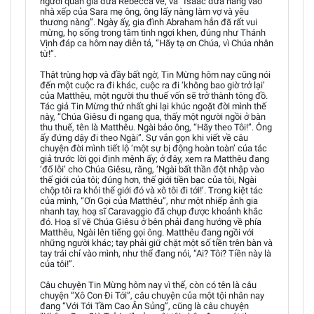
người quản gia đưa Rêbecca về, và “Isaac đưa nàng vào
nhà xếp của Sara mẹ ông, ông lấy nàng làm vợ và yêu
thương nàng”. Ngày ấy, gia đình Abraham hẳn đã rất vui
mừng, họ sống trong tâm tình ngợi khen, đúng như Thánh
Vịnh đáp ca hôm nay diễn tả, “Hãy tạ ơn Chúa, vì Chúa nhân
từ!”.
Thật trùng hợp và đầy bất ngờ, Tin Mừng hôm nay cũng nói
đến một cuộc ra đi khác, cuộc ra đi ‘không bao giờ trở lại’
của Matthêu, một người thu thuế vốn sẽ trở thành tông đồ.
Tác giả Tin Mừng thứ nhất ghi lại khúc ngoặt đời mình thế
này, “Chúa Giêsu đi ngang qua, thấy một người ngồi ở bàn
thu thuế, tên là Matthêu. Ngài bảo ông, “Hãy theo Tôi!”. Ông
ấy đứng dậy đi theo Ngài”. Sự vắn gọn khi viết về câu
chuyện đời mình tiết lộ ‘một sự bị động hoàn toàn’ của tác
giả trước lời gọi định mệnh ấy; ở đây, xem ra Matthêu đang
‘đổ lỗi’ cho Chúa Giêsu, rằng, ‘Ngài bất thần đột nhập vào
thế giới của tôi; đúng hơn, thế giới tiền bạc của tôi, Ngài
chộp tôi ra khỏi thế giới đó và xô tôi đi tới!’. Trong kiệt tác
của mình, “Ơn Gọi của Matthêu”, như một nhiếp ảnh gia
nhanh tay, hoạ sĩ Caravaggio đã chụp được khoảnh khắc
đó. Hoạ sĩ vẽ Chúa Giêsu ở bên phải đang hướng về phía
Matthêu, Ngài lên tiếng gọi ông. Matthêu đang ngồi với
những người khác; tay phải giữ chặt một số tiền trên bàn và
tay trái chỉ vào mình, như thể đang nói, “Ai? Tôi? Tiền này là
của tôi!”.
Câu chuyện Tin Mừng hôm nay vì thế, còn có tên là câu
chuyện “Xô Con Đi Tới”, câu chuyện của một tội nhân nay
đang “Với Tới Tầm Cao Ân Sủng”, cũng là câu chuyện