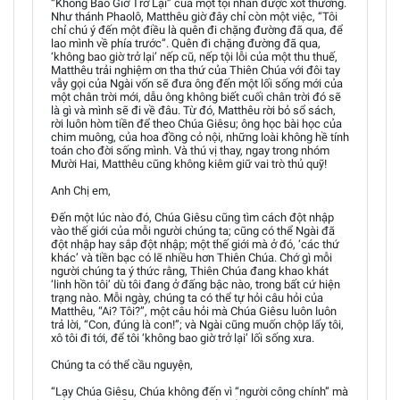
“Không Bao Giờ Trở Lại” của một tội nhân được xót thương.
Như thánh Phaolô, Matthêu giờ đây chỉ còn một việc, “Tôi
chỉ chú ý đến một điều là quên đi chặng đường đã qua, để
lao mình về phía trước”. Quên đi chặng đường đã qua,
‘không bao giờ trở lại’ nếp cũ, nếp tội lỗi của một thu thuế,
Matthêu trải nghiệm ơn tha thứ của Thiên Chúa với đôi tay
vẫy gọi của Ngài vốn sẽ đưa ông đến một lối sống mới của
một chân trời mới, dẫu ông không biết cuối chân trời đó sẽ
là gì và mình sẽ đi về đâu. Từ đó, Matthêu rời bỏ sổ sách,
rời luôn hòm tiền để theo Chúa Giêsu; ông học bài học của
chim muông, của hoa đồng cỏ nội, những loài không hề tính
toán cho đời sống mình. Và thú vị thay, ngay trong nhóm
Mười Hai, Matthêu cũng không kiêm giữ vai trò thủ quỹ!
Anh Chị em,
Đến một lúc nào đó, Chúa Giêsu cũng tìm cách đột nhập
vào thế giới của mỗi người chúng ta; cũng có thể Ngài đã
đột nhập hay sắp đột nhập; một thế giới mà ở đó, ‘các thứ
khác’ và tiền bạc có lẽ nhiều hơn Thiên Chúa. Chớ gì mỗi
người chúng ta ý thức rằng, Thiên Chúa đang khao khát
‘linh hồn tôi’ dù tôi đang ở đấng bậc nào, trong bất cứ hiện
trạng nào. Mỗi ngày, chúng ta có thể tự hỏi câu hỏi của
Matthêu, “Ai? Tôi?”, một câu hỏi mà Chúa Giêsu luôn luôn
trả lời, “Con, đúng là con!”; và Ngài cũng muốn chộp lấy tôi,
xô tôi đi tới, để tôi ‘không bao giờ trở lại’ lối sống xưa.
Chúng ta có thể cầu nguyện,
“Lạy Chúa Giêsu, Chúa không đến vì “người công chính” mà