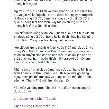
sâm uống như anh ta, cái lầm của người chỉ biết mình mà
không biết người.
Người Ki-tô hữu có Mình và Máu Thánh của Đức Chúa Giê-
su, vô giá, và không phải chỉ no được nửa ngày, nhưng mà
là được sống đời đời, đem nửa ngày so với cái đời đời thì
quả là không biết tính toán. Vậy mà có những Ki-tô hữu
không biết tính toán mới lạ chứ:
-Họ biết ăn và uống Mình Máu Thánh của Đức Chúa Giê-su
thì được sống đời đời, nhưng họ lại thích nhậu bia Sài gòn,
rượu đế Gò Công hơn: họ không biết tính toán.
-Họ biết chỉ trong thánh lễ (tiệc Nước Trời) mới được ăn và
uống Mình Máu Thánh của Đức Chúa Giê-su, nhưng họ
thích coi truyền hình cho no con mắt, thích du lịch cho no
thỏa thích cái ham muốn, thích hát kara-okê có mấy em
hầu hạ: họ không biết tính toán…
Nhân sâm thì phải giàu có mới mua được, nhưng Mình và
Máu Thánh của Đức Chúa Giê-su thì Ngài mời gọi hằng
ngày, miễn phí mà trân quý vô cùng, chỉ có một điều kiện:
yêu mến Thánh Thể với tâm hồn sạch tội.
Yêu mến và năng rước Thánh Thể là dấu hiệu của người
được cứu rỗi.
Lm. Giuse Maria Nhân Tài, csjb.
(Dịch từ tiếng Hoa và viết suy tư)