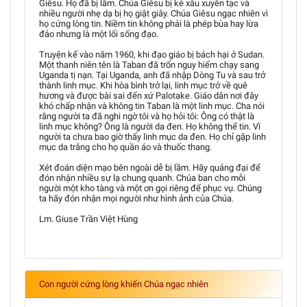
Giêsu. Họ đã bị lầm. Chúa Giêsu bị kẻ xấu xuyên tạc và
nhiều người nhẹ dạ bị họ giật giây. Chúa Giêsu ngạc nhiên vì
họ cứng lòng tin. Niềm tin không phải là phép bùa hay lừa
đảo nhưng là một lối sống đạo.
Truyện kể vào năm 1960, khi đạo giáo bị bách hại ở Sudan.
Một thanh niên tên là Taban đã trốn nguy hiểm chạy sang
Uganda tị nạn. Tại Uganda, anh đã nhập Dòng Tu và sau trở
thành linh mục. Khi hòa bình trở lại, linh mục trở về quê
hương và được bài sai đến xứ Palotake. Giáo dân nơi đây
khó chấp nhận và không tin Taban là một linh mục. Cha nói
rằng người ta đã nghi ngờ tôi và họ hỏi tôi: Ông có thật là
linh mục không? Ông là người da đen. Họ không thể tin. Vì
người ta chưa bao giờ thấy linh mục da đen. Họ chỉ gặp linh
mục da trắng cho họ quần áo và thuốc thang.
Xét đoán diện mạo bên ngoài dễ bị lầm. Hãy quảng đại để
đón nhận nhiều sự lạ chung quanh. Chúa ban cho mỗi
người một kho tàng và một ơn gọi riêng để phục vụ. Chúng
ta hãy đón nhận mọi người như hình ảnh của Chúa.
Lm. Giuse Trần Việt Hùng
Con người cứng lòng khiến Chúa ngạc nhiên