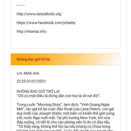
-------
http://www.vietcatholic.org
https://www.facebook.com/jmtaiby
http://nhantai.info
Không bao giờ trở lại
Lm. Minh Anh
22:25 01/07/2021
KHÔNG BAO GIỜ TRỞ LẠI
“Chỉ có một điều là đừng dẫn con trai ta về nơi đó!”.
Trong cuốn “Morning Glory”, tạm dịch, “Vinh Quang Ngày
Mới”, tác giả kể lại cuộc đào thoát của Lana Peters, con gái
duy nhất của Joseph Stalin; một biến cố khiến thế giới sửng
sốt, nước Nga vuốt mặt. Tại phi trường New York, khi vừa
đáp xuống, cô tiết lộ cho các phóng viên lý do cô đào tẩu,
“Tôi thấy rằng, không thể tồn tại nếu không có Chúa trong
trái tim của một con người!”. Cuộc đấu tranh của người phụ