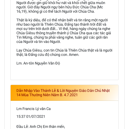
Người được gìn giữ khỏi hư nát và khỏi chết giữa muôn
người. Giờ đây Người ngự bên hữu Đức Chúa Cha (Mc
16,19), không gì có thể tách Người với Chúa Cha.
Thật là kỳ diệu, để có thể nhận biết và tin rằng một người
như bao người là Thiên Chúa, Đấng tạo thành trời đất và
mọi sự trên trời dưới đất... Vì thế, hàng ngày chúng ta nghe
Chúa Giêsu thông truyền thánh ý Chúa Cha qua các tác giả
Tin Mừng, chúng ta phải vâng nghe, tuân giữ các giới răn
của Người và tin vào Người.
Lạy Chúa Giêsu, con tin Chúa là Thiên Chúa thật và là người
thật, là Đấng cứu độ chúng con. Amen.
Lm. An-tôn Nguyễn Văn Độ
Dẫn Nhập Vào Thánh Lễ & Lời Nguyện Giáo Dân Chủ Nhật
14 Mùa Thường Niên Năm B. 4.7.2021
Lm Francis Lý văn Ca
15:37 01/07/2021
Đầu Lễ: Anh Chị Em thân mến,