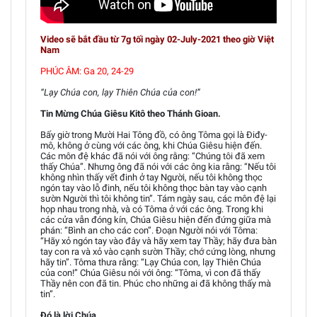
Video sẽ bắt đầu từ 7g tối ngày 02-July-2021 theo giờ Việt
Nam
PHÚC ÂM: Ga 20, 24-29
“Lạy Chúa con, lạy Thiên Chúa của con!”
Tin Mừng Chúa Giêsu Kitô theo Thánh Gioan.
Bấy giờ trong Mười Hai Tông đồ, có ông Tôma gọi là Điđy-
mô, không ở cùng với các ông, khi Chúa Giêsu hiện đến.
Các môn đệ khác đã nói với ông rằng: “Chúng tôi đã xem
thấy Chúa”. Nhưng ông đã nói với các ông kia rằng: “Nếu tôi
không nhìn thấy vết đinh ở tay Người, nếu tôi không thọc
ngón tay vào lỗ đinh, nếu tôi không thọc bàn tay vào cạnh
sườn Người thì tôi không tin”. Tám ngày sau, các môn đệ lại
họp nhau trong nhà, và có Tôma ở với các ông. Trong khi
các cửa vẫn đóng kín, Chúa Giêsu hiện đến đứng giữa mà
phán: “Bình an cho các con”. Đoạn Người nói với Tôma:
“Hãy xỏ ngón tay vào đây và hãy xem tay Thầy; hãy đưa bàn
tay con ra và xỏ vào cạnh sườn Thầy; chớ cứng lòng, nhưng
hãy tin”. Tôma thưa rằng: “Lạy Chúa con, lạy Thiên Chúa
của con!” Chúa Giêsu nói với ông: “Tôma, vì con đã thấy
Thầy nên con đã tin. Phúc cho những ai đã không thấy mà
tin”.
Đó là lời Chúa.