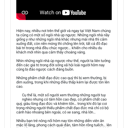
Hiện nay, nhiều nơi trên thế giới và ngay tại Việt Nam chúng
ta cũng có một số ngôi nhà úp ngược. Những ngôi nhà nầy
giống y như những ngôi nhà khác nhưng mái nhà thì cắm
xuống đất, còn nền móng thì chổng lên trời, tất cả đồ đạc
bài trí trong nhà đều chúc ngược… khiến cho nhiều du
khách mới nhìn qua cảm thấy choáng váng.
Nhìn những ngôi nhà úp ngược như thế, người ta liên tưởng
đến các giá trị trong đời sống xã hội loài người hôm nay
cũng bị đảo ngược cách đáng buồn.
Những phẩm chất đạo đức cao quý thì bị xem thường, bị
dìm xuống, trong khi những điều thấp kém lại được tôn lên
cao.
Cụ thể là, một số người xem thường những người tuy
nghèo nhưng có tâm hồn cao đẹp, có phẩm chất cao
quý, giàu lòng đạo đức và khiêm tốn… trong khi đó lại coi
trọng những người thiếu phẩm chất đạo đức mà chỉ có bộ
cánh hào nhoáng bên ngoài, có xe sang, nhà lớn…
Nhiều bạn trẻ nông nổi hôm nay tôn những diễn viên ăn
mặc lố lăng, phong cách quái đản, tâm hồn rỗng tuếch… lên