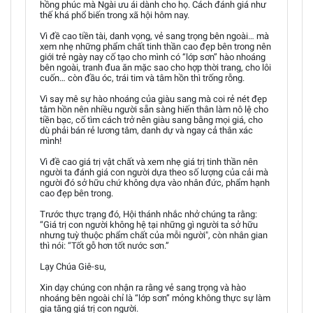
hồng phúc mà Ngài ưu ái dành cho họ. Cách đánh giá như
thế khá phổ biến trong xã hội hôm nay.
Vì đề cao tiền tài, danh vọng, vẻ sang trọng bên ngoài… mà
xem nhẹ những phẩm chất tinh thần cao đẹp bên trong nên
giới trẻ ngày nay cố tạo cho mình có “lớp sơn” hào nhoáng
bên ngoài, tranh đua ăn mặc sao cho hợp thời trang, cho lôi
cuốn… còn đầu óc, trái tim và tâm hồn thì trống rỗng.
Vì say mê sự hào nhoáng của giàu sang mà coi rẻ nét đẹp
tâm hồn nên nhiều người sẵn sàng hiến thân làm nô lệ cho
tiền bạc, cố tìm cách trở nên giàu sang bằng mọi giá, cho
dù phải bán rẻ lương tâm, danh dự và ngay cả thân xác
mình!
Vì đề cao giá trị vật chất và xem nhẹ giá trị tinh thần nên
người ta đánh giá con người dựa theo số lượng của cải mà
người đó sở hữu chứ không dựa vào nhân đức, phẩm hạnh
cao đẹp bên trong.
Trước thực trạng đó, Hội thánh nhắc nhở chúng ta rằng:
“Giá trị con người không hệ tại những gì người ta sở hữu
nhưng tuỳ thuộc phẩm chất của mỗi người", còn nhân gian
thì nói: “Tốt gỗ hơn tốt nước sơn.”
Lạy Chúa Giê-su,
Xin dạy chúng con nhận ra rằng vẻ sang trọng và hào
nhoáng bên ngoài chỉ là “lớp sơn” mỏng không thực sự làm
gia tăng giá trị con người.