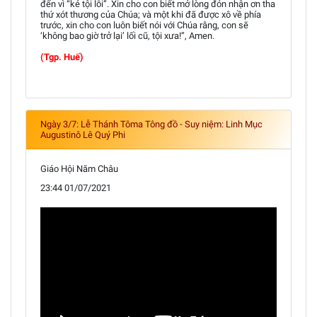
đến vì “kẻ tội lỗi”. Xin cho con biết mở lòng đón nhận ơn tha
thứ xót thương của Chúa; và một khi đã được xô về phía
trước, xin cho con luôn biết nói với Chúa rằng, con sẽ
‘không bao giờ trở lại’ lối cũ, tội xưa!”, Amen.
(Tgp. Huế)
Ngày 3/7: Lễ Thánh Tôma Tông đồ - Suy niệm: Linh Mục
Augustinô Lê Quý Phi
Giáo Hội Năm Châu
23:44 01/07/2021