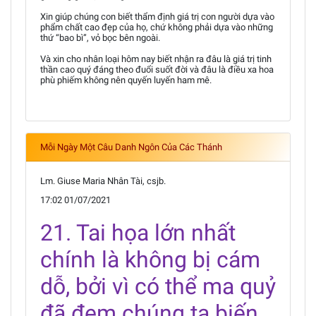
Xin giúp chúng con biết thẩm định giá trị con người dựa vào
phẩm chất cao đẹp của họ, chứ không phải dựa vào những
thứ “bao bì”, vỏ bọc bên ngoài.
Và xin cho nhân loại hôm nay biết nhận ra đâu là giá trị tinh
thần cao quý đáng theo đuổi suốt đời và đâu là điều xa hoa
phù phiếm không nên quyến luyến ham mê.
Mỗi Ngày Một Câu Danh Ngôn Của Các Thánh
Lm. Giuse Maria Nhân Tài, csjb.
17:02 01/07/2021
21. Tai họa lớn nhất
chính là không bị cám
dỗ, bởi vì có thể ma quỷ
đã đem chúng ta biến