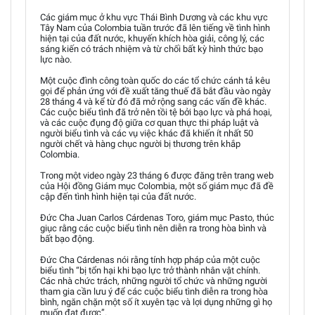
Các giám mục ở khu vực Thái Bình Dương và các khu vực
Tây Nam của Colombia tuần trước đã lên tiếng về tình hình
hiện tại của đất nước, khuyến khích hòa giải, công lý, các
sáng kiến có trách nhiệm và từ chối bất kỳ hình thức bạo
lực nào.
Một cuộc đình công toàn quốc do các tổ chức cánh tả kêu
gọi để phản ứng với đề xuất tăng thuế đã bắt đầu vào ngày
28 tháng 4 và kể từ đó đã mở rộng sang các vấn đề khác.
Các cuộc biểu tình đã trở nên tồi tệ bởi bạo lực và phá hoại,
và các cuộc đụng độ giữa cơ quan thực thi pháp luật và
người biểu tình và các vụ việc khác đã khiến ít nhất 50
người chết và hàng chục người bị thương trên khắp
Colombia.
Trong một video ngày 23 tháng 6 được đăng trên trang web
của Hội đồng Giám mục Colombia, một số giám mục đã đề
cập đến tình hình hiện tại của đất nước.
Đức Cha Juan Carlos Cárdenas Toro, giám mục Pasto, thúc
giục rằng các cuộc biểu tình nên diễn ra trong hòa bình và
bất bạo động.
Đức Cha Cárdenas nói rằng tính hợp pháp của một cuộc
biểu tình “bị tổn hại khi bạo lực trở thành nhân vật chính.
Các nhà chức trách, những người tổ chức và những người
tham gia cần lưu ý để các cuộc biểu tình diễn ra trong hòa
bình, ngăn chặn một số ít xuyên tạc và lợi dụng những gì họ
muốn đạt được”.