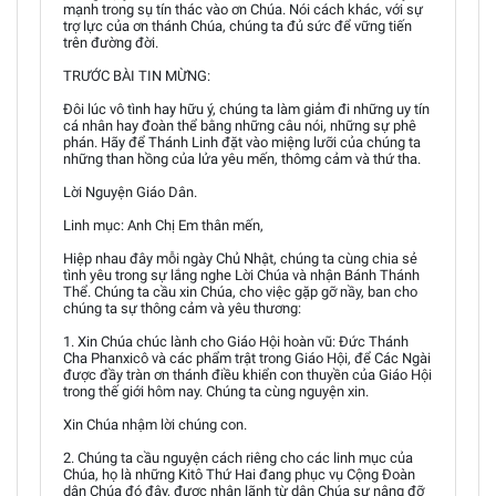
mạnh trong sụ tín thác vào ơn Chúa. Nói cách khác, với sự
trợ lực của ơn thánh Chúa, chúng ta đủ sức để vững tiến
trên đường đời.
TRƯỚC BÀI TIN MỪNG:
Đôi lúc vô tình hay hữu ý, chúng ta làm giảm đi những uy tín
cá nhân hay đoàn thể bằng những câu nói, những sự phê
phán. Hãy để Thánh Linh đặt vào miệng lưỡi của chúng ta
những than hồng của lửa yêu mến, thômg cảm và thứ tha.
Lời Nguyện Giáo Dân.
Linh mục: Anh Chị Em thân mến,
Hiệp nhau đây mỗi ngày Chủ Nhật, chúng ta cùng chia sẻ
tình yêu trong sự lắng nghe Lời Chúa và nhận Bánh Thánh
Thể. Chúng ta cầu xin Chúa, cho việc gặp gỡ nầy, ban cho
chúng ta sự thông cảm và yêu thương:
1. Xin Chúa chúc lành cho Giáo Hội hoàn vũ: Đức Thánh
Cha Phanxicô và các phẩm trật trong Giáo Hội, để Các Ngài
được đầy tràn ơn thánh điều khiển con thuyền của Giáo Hội
trong thế giới hôm nay. Chúng ta cùng nguyện xin.
Xin Chúa nhậm lời chúng con.
2. Chúng ta cầu nguyện cách riêng cho các linh mục của
Chúa, họ là những Kitô Thứ Hai đang phục vụ Cộng Đoàn
dân Chúa đó đây, được nhận lãnh từ dân Chúa sự nâng đỡ