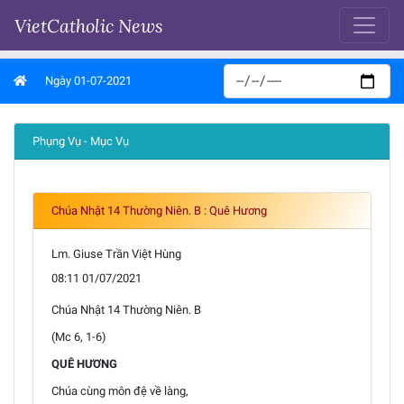
VietCatholic News
Ngày 01-07-2021
Phụng Vụ - Mục Vụ
Chúa Nhật 14 Thường Niên. B : Quê Hương
Lm. Giuse Trần Việt Hùng
08:11 01/07/2021
Chúa Nhật 14 Thường Niên. B
(Mc 6, 1-6)
QUÊ HƯƠNG
Chúa cùng môn đệ về làng,