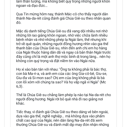
làm thần tượng, mà không biết quý trọng những người khôn
ngoan và đạo đức…
Qua Tin mừng hôm nay, thánh Mác-cô cho thấy người dân
thành Na-da-rét cũng đánh giá Chúa Giê-su theo nhãn quan
đó.
Mặc dù danh tiếng Chúa Giê-su đã vang dội nhiều nơi nhờ
những lời rao giảng khôn ngoan, nhờ việc chữa lành nhiều
bệnh nhân và nhờ những phép lạ Ngài làm, thế nhưng khi
trở về quê quán, những người đồng hương nhìn vào gia thế
thanh bần của Chúa Giê-su, nhìn đến anh chị em họ hàng
của Ngài thuộc hàng dân dã và ngay cả bản thân Ngài trước
đây cũng chỉ là một anh thợ mộc bình dị trong làng… nên họ
không còn quý trọng và đặt niềm tin vào Ngài nữa.
Họ xì xào bàn tán với nhau: "Ông ta không phải là bác thợ,
con bà Ma-ri-a, và anh em của các ông Gia-cô-bê, Giu-se,
Giu-đa và Si-mon sao? Chị em của ông không phải là bà
con lối xóm với chúng ta sao? Và họ vấp ngã vì Ngài" (Mc
6,3).
Thế là Chúa Giê-su chẳng làm phép lạ nào tại Na-da-rét cho
người đồng hương. Ngài rời bỏ quê nhà đi rao giảng nơi
khác.
Tiếc thay, vì đánh giá Chúa Giê-su theo dáng vẻ bên ngoài,
dựa vào gia thế, nghề nghiệp… mà không dựa vào phẩm
chất cao quý của Ngài, nên dân làng Na-da-rét đã xem
thường Chúa Giê-su và đánh mất dịp may đón nhận những