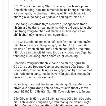
Đức Cha nói thêm rằng “Bạo lực không phải là một phản
ứng chính đáng, bạo lực là một tội ác, nó không xứng đáng
với con người, nó phá hủy những gì nó tìm cách bảo vệ:
phẩm giá, cuộc sống và tự do của con người. hiện hữu”.
“Các sáng kiến được thực hiện với sự sáng tạo và trách
nhiệm là điều đáng hoan nghênh. Không thể dung túng cho
tình trạng trong đó nhân vật chính là sự hỗn loạn và vô
chính phủ”, gây hại cho chính người dân.
Đức Cha Cárdenas nói rằng biểu tình ôn hòa “là một quyền
bất khả nhượng và đáng ca ngợi, nó phải được thực hiện
với đầy đủ trách nhiệm”. Biểu tình ôn hòa “phải được thực
hiện dựa trên các giá trị trung thực và lý tưởng cao đẹp như
tôn trọng cuộc sống, nhân phẩm và lợi ích chung”.
Phát biểu trong một thánh lễ dành cho những người trẻ,
Đức Cha José Roberto Ospina Leongómez của Buga, nói
trong video, “các bạn là người sáng tạo, các bạn mơ về một
đất nước công bằng, hòa bình, với nền giáo dục; một quốc
gia nơi có các cơ hội việc làm”.
Ngài cũng mạnh mẽ lên án vụ một số người hoạt động cho
quyền của người đồng tính đã nhảy múa và thoát y trước
cửa nhà thờ lớn ở thị trấn San Gil, Colombia trong tuần qua.
Các điệu nhảy dâm dục đã diễn ra trong bối cảnh các cuộc
biểu tình và đình công liên tục trên toàn quốc, và như một
phần của tháng “tự hào đồng tính”, đã tạo ra một cuộc