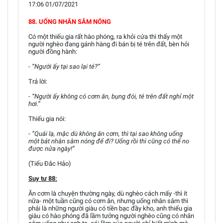
17:06 01/07/2021
88. UỐNG NHÂN SÂM NÓNG
Có một thiếu gia rất hào phóng, ra khỏi cửa thì thấy một
người nghèo đang gánh hàng đi bán bị té trên đất, bèn hỏi
người đồng hành:
- “Người ấy tại sao lại té?”
Trả lời:
- “Người ấy không có cơm ăn, bụng đói, té trên đất nghỉ một
hơi.”
Thiếu gia nói:
- “Quái lạ, mặc dù không ăn cơm, thì tại sao không uống
một bát nhân sâm nóng để đi? Uống rồi thì cũng có thể no
được nửa ngày!”
(Tiếu Đắc Hảo)
Suy tư 88:
Ăn cơm là chuyện thường ngày, dù nghèo cách mấy -thì ít
nữa- một tuần cũng có cơm ăn, nhưng uống nhân sâm thì
phải là những người giàu có tiền bạc đầy kho, anh thiếu gia
giàu có hào phóng đã lầm tưởng người nghèo cũng có nhân