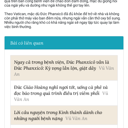
qua trên ban công bệnh viện để chào đón đám đông, mặc dù giọng nói
của ngài yếu và dường như ngài không thể giơ tay lên.
Theo Vatican, mặc dù Đức Phanxicô đã đủ khỏe để trở về nhà và không
còn phải thở máy vào ban đêm nữa, nhưng ngài vẫn cần thở oxy bổ sung.
Nhiều người cho rằng khó có khả năng ngài sẽ ngay lập tức quay lại làm
việc bình thường.
Bài có liên quan
Ngay cả trong bệnh viện, Đức Phanxicô vẫn là
Đức Phanxicô: Kỳ vọng lẫn lộn, giật dây
Vũ Văn
An
Đức Giáo Hoàng nghỉ ngơi tốt, uống cà phê và
đọc báo trong quá trình điều trị viêm phổi
Vũ
Văn An
Lời cầu nguyện trong Kinh thánh dành cho
những người bệnh nặng
Vũ Văn An