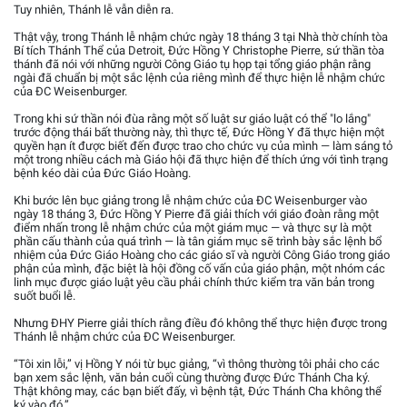
Tuy nhiên, Thánh lễ vẫn diễn ra.
Thật vậy, trong Thánh lễ nhậm chức ngày 18 tháng 3 tại Nhà thờ chính tòa
Bí tích Thánh Thể của Detroit, Đức Hồng Y Christophe Pierre, sứ thần tòa
thánh đã nói với những người Công Giáo tụ họp tại tổng giáo phận rằng
ngài đã chuẩn bị một sắc lệnh của riêng mình để thực hiện lễ nhậm chức
của ĐC Weisenburger.
Trong khi sứ thần nói đùa rằng một số luật sư giáo luật có thể "lo lắng"
trước động thái bất thường này, thì thực tế, Đức Hồng Y đã thực hiện một
quyền hạn ít được biết đến được trao cho chức vụ của mình — làm sáng tỏ
một trong nhiều cách mà Giáo hội đã thực hiện để thích ứng với tình trạng
bệnh kéo dài của Đức Giáo Hoàng.
Khi bước lên bục giảng trong lễ nhậm chức của ĐC Weisenburger vào
ngày 18 tháng 3, Đức Hồng Y Pierre đã giải thích với giáo đoàn rằng một
điểm nhấn trong lễ nhậm chức của một giám mục — và thực sự là một
phần cấu thành của quá trình — là tân giám mục sẽ trình bày sắc lệnh bổ
nhiệm của Đức Giáo Hoàng cho các giáo sĩ và người Công Giáo trong giáo
phận của mình, đặc biệt là hội đồng cố vấn của giáo phận, một nhóm các
linh mục được giáo luật yêu cầu phải chính thức kiểm tra văn bản trong
suốt buổi lễ.
Nhưng ĐHY Pierre giải thích rằng điều đó không thể thực hiện được trong
Thánh lễ nhậm chức của ĐC Weisenburger.
“Tôi xin lỗi,” vị Hồng Y nói từ bục giảng, “vì thông thường tôi phải cho các
bạn xem sắc lệnh, văn bản cuối cùng thường được Đức Thánh Cha ký.
Thật không may, các bạn biết đấy, vì bệnh tật, Đức Thánh Cha không thể
ký vào đó.”