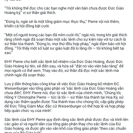
“Tôi không thể đọc cho các bạn nghe một văn bản chưa được Đức Giáo
Hoàng ký,” vị sứ thần giải thích.
“Đừng lo, ngài sẽ là một tổng giám mục thực thụ,” Pierre vội nói thêm,
khiến cả hội đồng bật cười.
“Một số người trong các bạn đã mỉm cười rồi,” ngài nói, trong khi giải thích
rằng chính ngài đã soạn thảo một sắc lệnh cho sự kiện này với tư cách là
sứ thần tòa thánh. “Đừng lo, mọi thứ đều hợp pháp,” ngài đảm bảo với hội
đồng. “Tôi thấy một số luật sư giáo luật đã lo lắng rồi — tôi không biết tại
sao.”
ĐHY Pierre cho biết sắc lệnh bổ nhiệm của Đức Giáo Hoàng, được Đức
Giáo Hoàng ký tên, sẽ đến sau, và hứa sẽ “đặt nó vào viện bảo tàng” để
mọi người có thể xem. Thay vào đó, sứ thần đã đọc một sắc lệnh mà
chính ngài đã soạn thảo.
Lưu ý đến thông báo công khai về việc Đức Giáo Hoàng bổ nhiệm ĐC
Weisenburger vào tổng giáo phận và "sắc lệnh của Đức Giáo Hoàng vẫn
chưa đến", ĐHY Pierre nói, đọc từ sắc lệnh của chính mình, "Chúng tôi,
Hồng Y Christophe Pierre — tức là tôi — sứ thần tòa thánh tại Hoa Kỳ, sử
dụng các thẩm quyền được Tòa thánh trao cho chúng tôi, cấp giấy phép
để Đức Tổng Giám Mục đắc cử Weisenburger có thể hợp lệ và hợp pháp
tiếp quản chức vụ của mình".
Sắc lệnh của ĐHY Pierre quy định rằng sắc lệnh phải được đọc và trình lên
các giáo sĩ và người dân của tổng giáo phận thay cho sắc lệnh của Đứ
Giáo hoàng, và được ghi vào văn khố của tổng giáo phận "theo các chuẩn
mực của Bộ Giáo luật".