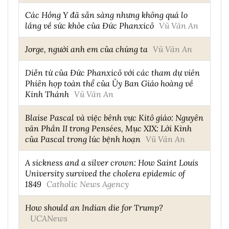
Các Hồng Y đã sẵn sàng nhưng không quá lo
lắng về sức khỏe của Đức Phanxicô
Vũ Văn An
Jorge, người anh em của chúng ta
Vũ Văn An
Diễn từ của Đức Phanxicô với các tham dự viên
Phiên họp toàn thể của Ủy Ban Giáo hoàng về
Kinh Thánh
Vũ Văn An
Blaise Pascal và việc bênh vực Kitô giáo: Nguyên
văn Phần II trong Pensées, Mục XIX: Lời Kinh
của Pascal trong lúc bệnh hoạn
Vũ Văn An
A sickness and a silver crown: How Saint Louis
University survived the cholera epidemic of
1849
Catholic News Agency
How should an Indian die for Trump?
UCANews