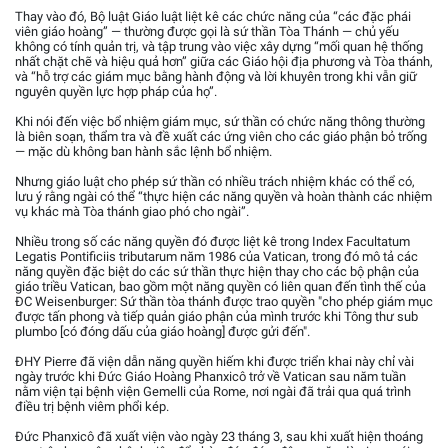
Thay vào đó, Bộ luật Giáo luật liệt kê các chức năng của “các đặc phái
viên giáo hoàng” — thường được gọi là sứ thần Tòa Thánh — chủ yếu
không có tính quản trị, và tập trung vào việc xây dựng “mối quan hệ thống
nhất chặt chẽ và hiệu quả hơn” giữa các Giáo hội địa phương và Tòa thánh,
và “hỗ trợ các giám mục bằng hành động và lời khuyên trong khi vẫn giữ
nguyên quyền lực hợp pháp của họ”.
Khi nói đến việc bổ nhiệm giám mục, sứ thần có chức năng thông thường
là biên soạn, thẩm tra và đề xuất các ứng viên cho các giáo phận bỏ trống
— mặc dù không ban hành sắc lệnh bổ nhiệm.
Nhưng giáo luật cho phép sứ thần có nhiều trách nhiệm khác có thể có,
lưu ý rằng ngài có thể “thực hiện các năng quyền và hoàn thành các nhiệm
vụ khác mà Tòa thánh giao phó cho ngài”.
Nhiều trong số các năng quyền đó được liệt kê trong Index Facultatum
Legatis Pontificiis tributarum năm 1986 của Vatican, trong đó mô tả các
năng quyền đặc biệt do các sứ thần thực hiện thay cho các bộ phận của
giáo triều Vatican, bao gồm một năng quyền có liên quan đến tình thế của
ĐC Weisenburger: Sứ thần tòa thánh được trao quyền "cho phép giám mục
được tấn phong và tiếp quản giáo phận của mình trước khi Tông thư sub
plumbo [có đóng dấu của giáo hoàng] được gửi đến".
ĐHY Pierre đã viện dẫn năng quyền hiếm khi được triển khai này chỉ vài
ngày trước khi Đức Giáo Hoàng Phanxicô trở về Vatican sau năm tuần
nằm viện tại bệnh viện Gemelli của Rome, nơi ngài đã trải qua quá trình
điều trị bệnh viêm phổi kép.
Đức Phanxicô đã xuất viện vào ngày 23 tháng 3, sau khi xuất hiện thoáng