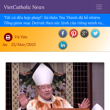
VietCatholic News
‘Tất cả đều hợp pháp!’: Sứ thần Tòa Thánh đã bổ nhiệm
Tổng giám mục Detroit theo sắc lệnh của riêng mình ra
sao
Vũ Văn
An
25/Mar/2025