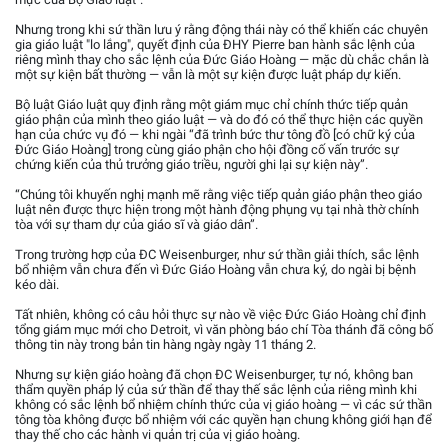
Nhưng trong khi sứ thần lưu ý rằng động thái này có thể khiến các chuyên
gia giáo luật "lo lắng", quyết định của ĐHY Pierre ban hành sắc lệnh của
riêng mình thay cho sắc lệnh của Đức Giáo Hoàng — mặc dù chắc chắn là
một sự kiện bất thường — vẫn là một sự kiện được luật pháp dự kiến.
Bộ luật Giáo luật quy định rằng một giám mục chỉ chính thức tiếp quản
giáo phận của mình theo giáo luật — và do đó có thể thực hiện các quyền
hạn của chức vụ đó — khi ngài “đã trình bức thư tông đồ [có chữ ký của
Đức Giáo Hoàng] trong cùng giáo phận cho hội đồng cố vấn trước sự
chứng kiến của thủ trưởng giáo triều, người ghi lại sự kiện này”.
“Chúng tôi khuyến nghị mạnh mẽ rằng việc tiếp quản giáo phận theo giáo
luật nên được thực hiện trong một hành động phụng vụ tại nhà thờ chính
tòa với sự tham dự của giáo sĩ và giáo dân”.
Trong trường hợp của ĐC Weisenburger, như sứ thần giải thích, sắc lệnh
bổ nhiệm vẫn chưa đến vì Đức Giáo Hoàng vẫn chưa ký, do ngài bị bệnh
kéo dài.
Tất nhiên, không có câu hỏi thực sự nào về việc Đức Giáo Hoàng chỉ định
tổng giám mục mới cho Detroit, vì văn phòng báo chí Tòa thánh đã công bố
thông tin này trong bản tin hàng ngày ngày 11 tháng 2.
Nhưng sự kiện giáo hoàng đã chọn ĐC Weisenburger, tự nó, không ban
thẩm quyền pháp lý của sứ thần để thay thế sắc lệnh của riêng mình khi
không có sắc lệnh bổ nhiệm chính thức của vị giáo hoàng — vì các sứ thần
tông tòa không được bổ nhiệm với các quyền hạn chung không giới hạn để
thay thế cho các hành vi quản trị của vị giáo hoàng.