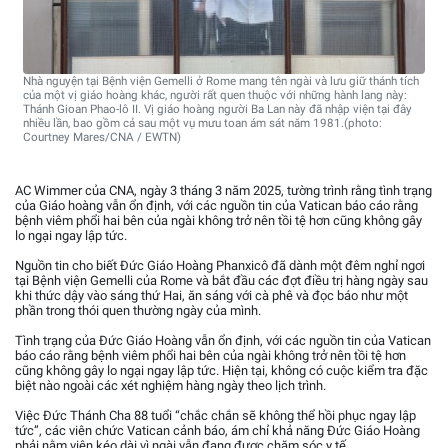
Nhà nguyện tại Bệnh viện Gemelli ở Rome mang tên ngài và lưu giữ thánh tích
của một vị giáo hoàng khác, người rất quen thuộc với những hành lang này:
Thánh Gioan Phao-lô II. Vị giáo hoàng người Ba Lan này đã nhập viện tại đây
nhiều lần, bao gồm cả sau một vụ mưu toan ám sát năm 1981.(photo:
Courtney Mares/CNA / EWTN)
AC Wimmer của CNA, ngày 3 tháng 3 năm 2025, tường trình rằng tình trạng
của Giáo hoàng vẫn ổn định, với các nguồn tin của Vatican báo cáo rằng
bệnh viêm phổi hai bên của ngài không trở nên tồi tệ hơn cũng không gây
lo ngại ngay lập tức.
Nguồn tin cho biết Đức Giáo Hoàng Phanxicô đã dành một đêm nghỉ ngơi
tại Bệnh viện Gemelli của Rome và bắt đầu các đợt điều trị hàng ngày sau
khi thức dậy vào sáng thứ Hai, ăn sáng với cà phê và đọc báo như một
phần trong thói quen thường ngày của mình.
Tình trạng của Đức Giáo Hoàng vẫn ổn định, với các nguồn tin của Vatican
báo cáo rằng bệnh viêm phổi hai bên của ngài không trở nên tồi tệ hơn
cũng không gây lo ngại ngay lập tức. Hiện tại, không có cuộc kiểm tra đặc
biệt nào ngoài các xét nghiệm hàng ngày theo lịch trình.
Việc Đức Thánh Cha 88 tuổi “chắc chắn sẽ không thể hồi phục ngay lập
tức”, các viên chức Vatican cảnh báo, ám chỉ khả năng Đức Giáo Hoàng
phải nằm viện kéo dài vì ngài vẫn đang được chăm sóc y tế.