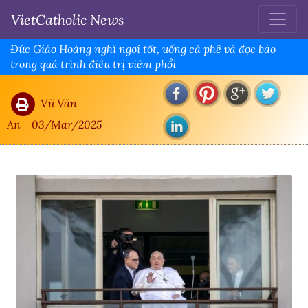
VietCatholic News
Đức Giáo Hoàng nghỉ ngơi tốt, uống cà phê và đọc báo
trong quá trình điều trị viêm phổi
Vũ Văn
An
03/Mar/2025