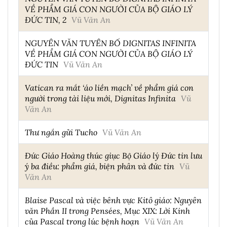
VỀ PHẨM GIÁ CON NGƯỜI CỦA BỘ GIÁO LÝ
ĐỨC TIN, 2
Vũ Văn An
NGUYÊN VĂN TUYÊN BỐ DIGNITAS INFINITA
VỀ PHẨM GIÁ CON NGƯỜI CỦA BỘ GIÁO LÝ
ĐỨC TIN
Vũ Văn An
Vatican ra mắt ‘áo liền mạch’ về phẩm giá con
người trong tài liệu mới, Dignitas Infinita
Vũ
Văn An
Thư ngắn gửi Tucho
Vũ Văn An
Đức Giáo Hoàng thúc giục Bộ Giáo lý Đức tin lưu
ý ba điều: phẩm giá, biện phân và đức tin
Vũ
Văn An
Blaise Pascal và việc bênh vực Kitô giáo: Nguyên
văn Phần II trong Pensées, Mục XIX: Lời Kinh
của Pascal trong lúc bệnh hoạn
Vũ Văn An