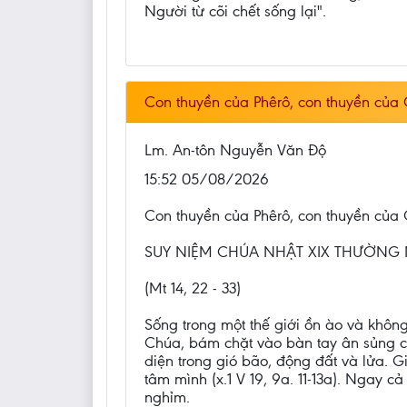
Người từ cõi chết sống lại".
Con thuyền của Phêrô, con thuyền của G
Lm. An-tôn Nguyễn Văn Độ
15:52 05/08/2026
Con thuyền của Phêrô, con thuyền của G
SUY NIỆM CHÚA NHẬT XIX THƯỜNG 
(Mt 14, 22 - 33)
Sống trong một thế giới ồn ào và khôn
Chúa, bám chặt vào bàn tay ân sủng c
diện trong gió bão, động đất và lửa. Gi
tâm mình (x.1 V 19, 9a. 11-13a). Ngay 
nghỉm.