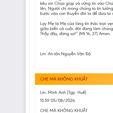
kêu xin Chúa giúp và vững tin vào Chú
lên; Người chỉ mong chúng ta tin tưởng
bước vào con thuyền đời ta để đưa ta 
Lạy Mẹ là Mẹ của lòng tín thác trọn v
giữa biển cả cuộc đời đang làm chúng 
Thầy đây, đừng sợ!” (Mt 14, 27) Amen.
Lm. An-tôn Nguyễn Văn Độ
CHE MÀ KHÔNG KHUẤT
Lm. Minh Anh (Tgp. Huế)
15:59 05/08/2026
CHE MÀ KHÔNG KHUẤT