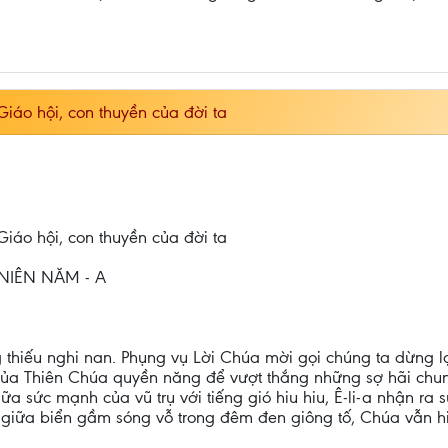
iáo hội, con thuyền của đời ta
iáo hội, con thuyền của đời ta
NIÊN NĂM - A
g thiếu nghi nan. Phụng vụ Lời Chúa mời gọi chúng ta dừng l
ủa Thiên Chúa quyền năng để vượt thắng những sợ hãi chun
ữa sức mạnh của vũ trụ với tiếng gió hiu hiu, Ê-li-a nhận ra 
cả giữa biển gầm sóng vỗ trong đêm đen giông tố, Chúa vẫn 