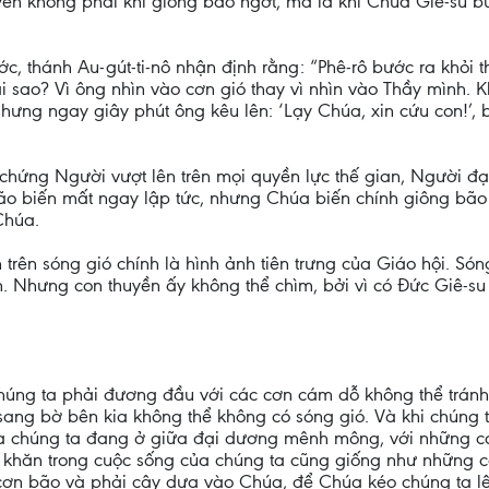
huyền không phải khi giông bão ngớt, mà là khi Chúa Giê-su b
ước, thánh Au-gút-ti-nô nhận định rằng: “Phê-rô bước ra khỏi 
i sao? Vì ông nhìn vào cơn gió thay vì nhìn vào Thầy mình. K
; nhưng ngay giây phút ông kêu lên: ‘Lạy Chúa, xin cứu con!’
chứng Người vượt lên trên mọi quyền lực thế gian, Người đạ
o biến mất ngay lập tức, nhưng Chúa biến chính giông bão
Chúa.
 trên sóng gió chính là hình ảnh tiên trưng của Giáo hội. Só
n. Nhưng con thuyền ấy không thể chìm, bởi vì có Đức Giê-su
húng ta phải đương đầu với các cơn cám dỗ không thể trán
sang bờ bên kia không thể không có sóng gió. Và khi chúng t
ủa chúng ta đang ở giữa đại dương mênh mông, với những 
hó khăn trong cuộc sống của chúng ta cũng giống như những 
 cơn bão và phải cậy dựa vào Chúa, để Chúa kéo chúng ta lê