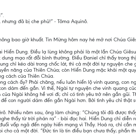
”.
i, nhưng đã bị che phủ!” - Tôma Aquinô.
hông bao giờ khuất. Tin Mừng hôm nay hé mở nơi Chúa Giês
 Hiển Dung. Điều lạ lùng không phải là một lần Chúa Giêsu 
t dung mạo rất đỗi bình thường. Điều Đaniel chỉ thấy trong th
g chỉ kéo dài trong chốc lát, thì cả một đời tự nguyện che 
 quyền năng của Thiên Chúa; còn Hiển Dung mặc khải một qu
hong cách của Thiên Chúa.
ng cách ấy? Phải chăng, nếu luôn hiển lộ vinh quang, con ng
con dám đến gần. Vì thế, Ngài tự nguyện che vinh quang củ
 của Ngài không hề vơi đi; chỉ có tình yêu trở nên gần gũi. 
để con người dám đến gần Ngài hơn. Bởi tình yêu chỉ thật 
rô. Nhiều năm sau, ông làm chứng: “Chúng tôi đã được thấy
nghe thấy từ trời phán ra” - bài đọc hai. Hiển Dung chỉ diễn 
 đuối vấp ngã đến ngày hiến mạng vì Thầy. Hoá ra, chỉ cần 
 cho cả một đời. “Đức tin là tin điều bạn chưa thấy; phần t