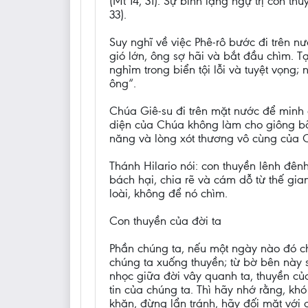
(Mt 14, 31). Sự bình lặng ngự trị con t
33).
Suy nghĩ về việc Phê-rô bước đi trên n
gió lớn, ông sợ hãi và bắt đầu chìm. Tạ
nghỉm trong biển tội lỗi và tuyệt vọng
ông“.
Chúa Giê-su đi trên mặt nước để minh 
diện của Chúa không làm cho giông bã
năng và lòng xót thương vô cùng của 
Thánh Hilario nói: con thuyền lênh đênh
bách hại, chia rẽ và cám dỗ từ thế gia
loài, không để nó chìm.
Con thuyền của đời ta
Phần chúng ta, nếu một ngày nào đó c
chúng ta xuống thuyền; từ bờ bên này 
nhọc giữa đời vây quanh ta, thuyền c
tin của chúng ta. Thì hãy nhớ rằng, k
khăn, đừng lẩn tránh, hãy đối mặt với