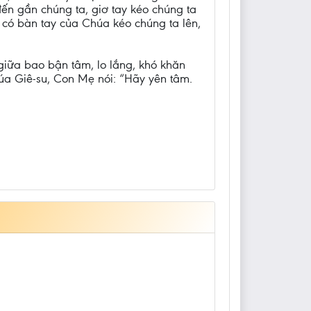
ến gần chúng ta, giơ tay kéo chúng ta
n có bàn tay của Chúa kéo chúng ta lên,
 giữa bao bận tâm, lo lắng, khó khăn
úa Giê-su, Con Mẹ nói: “Hãy yên tâm.