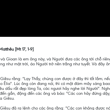
atthêu [Mt 17, 1-9]
và Gioan là em ông này, và Người đưa các ông tới chỗ riêng
ng như mặt trời, áo Người trở nên trắng như tuyết. Và đây 
Giêsu rằng: "Lạy Thầy, chúng con được ở đây thì tốt lắm; nế
o Êlia". Lúc ông còn đang nói, thì có một đám mây sáng bao 
u dấu rất đẹp lòng Ta, các ngươi hãy nghe lời Người". Ngh
u đến gần, động đến các ông và bảo: "Các con hãy đứng dậy
a Giêsu.
a Giêsu đã ra lệnh cho các ông rằng: "Các con không được nói 