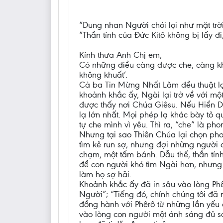
“Dung nhan Người chói lọi như mặt trời
“Thần tính của Đức Kitô không bị lấy đ
Kính thưa Anh Chị em,
Có những điều càng được che, càng k
không khuất’.
Cả ba Tin Mừng Nhất Lãm đều thuật lại
khoảnh khắc ấy, Ngài lại trở về với mộ
được thấy nơi Chúa Giêsu. Nếu Hiển Dun
lạ lớn nhất. Mọi phép lạ khác bày tỏ
tự che mình vì yêu. Thì ra, “che” là p
Nhưng tại sao Thiên Chúa lại chọn pho
tìm kẻ run sợ, nhưng đợi những người 
chạm, một tấm bánh. Dẫu thế, thần tính
để con người khó tìm Ngài hơn, nhưng 
làm họ sợ hãi.
Khoảnh khắc ấy đã in sâu vào lòng Phê
Người”; “Tiếng đó, chính chúng tôi đã 
đồng hành với Phêrô từ những lần yếu
vào lòng con người một ánh sáng đủ soi