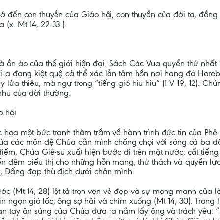
ớ đến con thuyền của Giáo hội, con thuyền của đời ta, đồng 
 (x. Mt 14, 22-33 ).
 ồn ào của thế giới hiện đại. Sách Các Vua quyển thứ nhất 1
li-a đang kiệt quệ cả thể xác lẫn tâm hồn nơi hang đá Horeb
y lửa thiêu, mà ngự trong “tiếng gió hiu hiu” (1 V 19, 12). C
nhu của đời thường.
o hội
c họa một bức tranh thâm trầm về hành trình đức tin của Phê
ủa các môn đệ Chúa oằn mình chống chọi với sóng cả ba đào 
 điểm, Chúa Giê-su xuất hiện bước đi trên mặt nước, cất tiế
biển đêm biểu thị cho những hỗn mang, thử thách và quyền lự
t, Đấng đạp thù địch dưới chân mình.
ớc (Mt 14, 28) lột tả trọn vẹn vẻ đẹp và sự mong manh của l
n ngọn gió lốc, ông sợ hãi và chìm xuống (Mt 14, 30). Trong l
bàn tay ân sủng của Chúa đưa ra nắm lấy ông và trách yêu: “