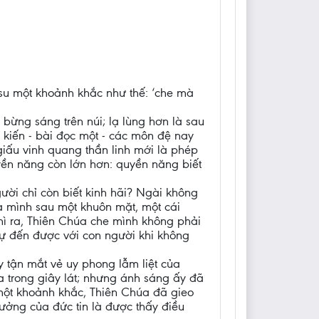
u một khoảnh khắc như thế: ‘che mà
bừng sáng trên núi; lạ lùng hơn là sau
ị kiến - bài đọc một - các môn đệ nay
giấu vinh quang thần linh mới là phép
yền năng còn lớn hơn: quyền năng biết
ười chỉ còn biết kinh hãi? Ngài không
a mình sau một khuôn mặt, một cái
Thì ra, Thiên Chúa che mình không phải
sự đến được với con người khi không
 tận mắt vẻ uy phong lẫm liệt của
ra trong giây lát; nhưng ánh sáng ấy đã
một khoảnh khắc, Thiên Chúa đã gieo
hưởng của đức tin là được thấy điều