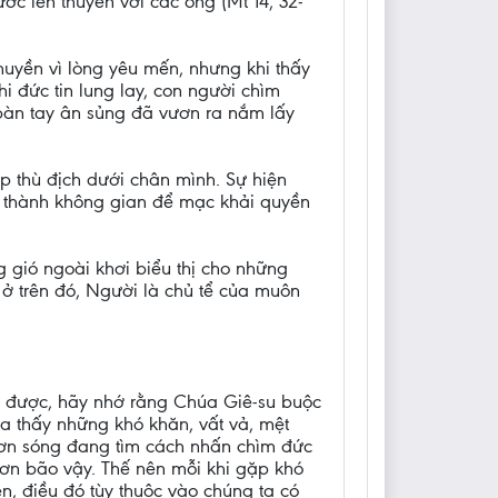
ước lên thuyền với các ông (Mt 14, 32-
thuyền vì lòng yêu mến, nhưng khi thấy
hi đức tin lung lay, con người chìm
, bàn tay ân sủng đã vươn ra nắm lấy
p thù địch dưới chân mình. Sự hiện
 thành không gian để mạc khải quyền
ng gió ngoài khơi biểu thị cho những
 ở trên đó, Người là chủ tể của muôn
h được, hãy nhớ rằng Chúa Giê-su buộc
a thấy những khó khăn, vất vả, mệt
cơn sóng đang tìm cách nhấn chìm đức
cơn bão vậy. Thế nên mỗi khi gặp khó
n, điều đó tùy thuộc vào chúng ta có