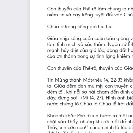
Con thuyền của Phê-rô làm chúng ta nh
niềm tin và cậy trông tuyệt đối vào Chúa
Chúa ở trong tiếng gió hiu hiu
Giữa nhịp sống cuồn cuộn bão giông và
tâm tĩnh mịch và sâu thẳm. Ngôn sứ Ê-
mạnh hủy diệt của gió lốc, động đất ha
của ơn thánh trong sự tĩnh lặng khiêm 
Con thuyền của Phê-rô, thuyền của Giá
Tin Mừng thánh Mát-thêu 14, 22-33 khắ
ta. Giữa đêm đen mù mịt, con thuyền c
đêm tối, khi nỗi sợ hãi chạm đến đỉnh
đây, đừng sợ!” (Mt 14, 27). Hình ảnh 
nước chứng tỏ Chúa là Chúa tể trời đấ
Khoảnh khắc Phê-rô xin bước ra mặt nư
chặt vào Thầy, nhưng khi rời mắt để nhì
Thầy, xin cứu con!” cũng chính là lúc 