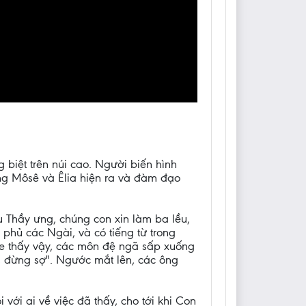
 biệt trên núi cao. Người biến hình
ông Môsê và Êlia hiện ra và đàm đạo
u Thầy ưng, chúng con xin làm ba lều,
phủ các Ngài, và có tiếng từ trong
e thấy vậy, các môn đệ ngã sấp xuống
, đừng sợ". Ngước mắt lên, các ông
với ai về việc đã thấy, cho tới khi Con