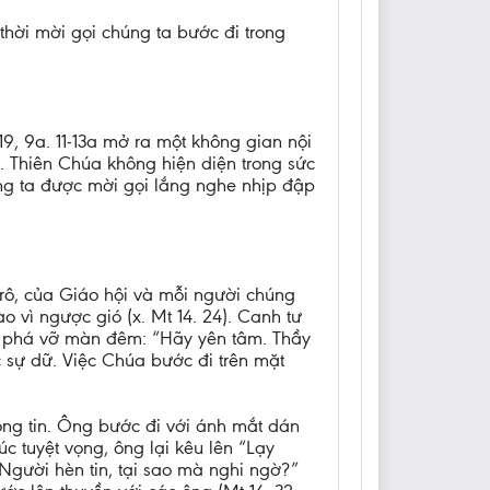
thời mời gọi chúng ta bước đi trong
9, 9a. 11-13a mở ra một không gian nội
. Thiên Chúa không hiện diện trong sức
húng ta được mời gọi lắng nghe nhịp đập
-rô, của Giáo hội và mỗi người chúng
vì ngược gió (x. Mt 14. 24). Canh tư
ng phá vỡ màn đêm: “Hãy yên tâm. Thầy
c sự dữ. Việc Chúa bước đi trên mặt
òng tin. Ông bước đi với ánh mắt dán
úc tuyệt vọng, ông lại kêu lên “Lạy
Người hèn tin, tại sao mà nghi ngờ?”