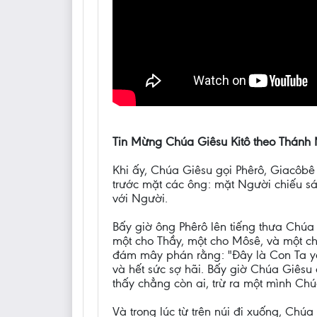
Tin Mừng Chúa Giêsu Kitô theo Thánh M
Khi ấy, Chúa Giêsu gọi Phêrô, Giacôbê 
trước mặt các ông: mặt Người chiếu sá
với Người.
Bấy giờ ông Phêrô lên tiếng thưa Chúa 
một cho Thầy, một cho Môsê, và một ch
đám mây phán rằng: "Đây là Con Ta yê
và hết sức sợ hãi. Bấy giờ Chúa Giês
thấy chẳng còn ai, trừ ra một mình Chú
Và trong lúc từ trên núi đi xuống, Chú