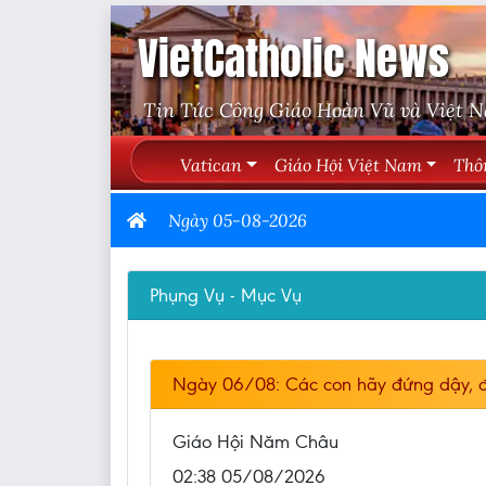
VietCatholic News
Tin Tức Công Giáo Hoàn Vũ và Việt 
Vatican
Giáo Hội Việt Nam
Thô
Ngày 05-08-2026
Phụng Vụ - Mục Vụ
Ngày 06/08: Các con hãy đứng dậy, 
Giáo Hội Năm Châu
02:38 05/08/2026