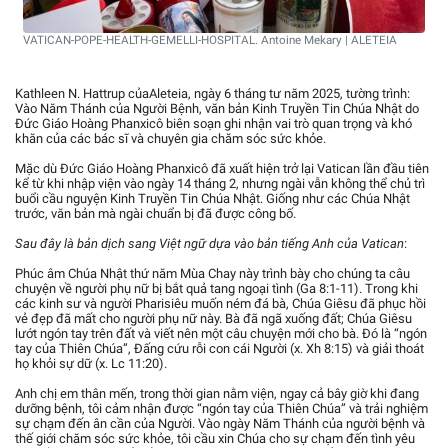
VATICAN-POPE-HEALTH-GEMELLI-HOSPITAL. Antoine Mekary | ALETEIA
Kathleen N. Hattrup củaAleteia, ngày 6 tháng tư năm 2025, tường trình:
Vào Năm Thánh của Người Bệnh, văn bản Kinh Truyền Tin Chúa Nhật do
Đức Giáo Hoàng Phanxicô biên soạn ghi nhận vai trò quan trọng và khó
khăn của các bác sĩ và chuyên gia chăm sóc sức khỏe.
Mặc dù Đức Giáo Hoàng Phanxicô đã xuất hiện trở lại Vatican lần đầu tiên
kể từ khi nhập viện vào ngày 14 tháng 2, nhưng ngài vẫn không thể chủ trì
buổi cầu nguyện Kinh Truyền Tin Chúa Nhật. Giống như các Chúa Nhật
trước, văn bản mà ngài chuẩn bị đã được công bố.
Sau đây là bản dịch sang Việt ngữ dựa vào bản tiếng Anh của Vatican
:
Phúc âm Chúa Nhật thứ năm Mùa Chay này trình bày cho chúng ta câu
chuyện về người phụ nữ bị bắt quả tang ngoại tình (Ga 8:1-11). Trong khi
các kinh sư và người Pharisiêu muốn ném đá bà, Chúa Giêsu đã phục hồi
vẻ đẹp đã mất cho người phụ nữ này. Bà đã ngã xuống đất; Chúa Giêsu
lướt ngón tay trên đất và viết nên một câu chuyện mới cho bà. Đó là “ngón
tay của Thiên Chúa”, Đấng cứu rỗi con cái Người (x. Xh 8:15) và giải thoát
họ khỏi sự dữ (x. Lc 11:20).
Anh chị em thân mến, trong thời gian nằm viện, ngay cả bây giờ khi đang
dưỡng bệnh, tôi cảm nhận được “ngón tay của Thiên Chúa” và trải nghiệm
sự chạm đến ân cần của Người. Vào ngày Năm Thánh của người bệnh và
thế giới chăm sóc sức khỏe, tôi cầu xin Chúa cho sự chạm đến tình yêu