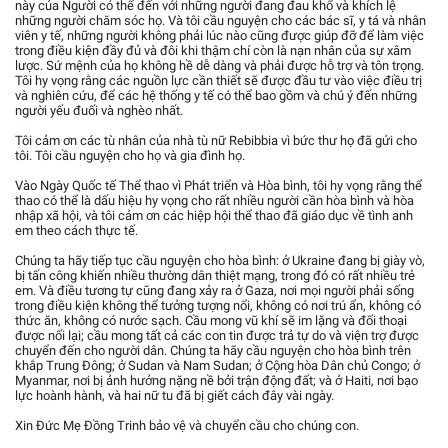
này của Người có thể đến với những người đang đau khổ và khích lệ
những người chăm sóc họ. Và tôi cầu nguyện cho các bác sĩ, y tá và nhân
viên y tế, những người không phải lúc nào cũng được giúp đỡ để làm việc
trong điều kiện đầy đủ và đôi khi thậm chí còn là nạn nhân của sự xâm
lược. Sứ mệnh của họ không hề dễ dàng và phải được hỗ trợ và tôn trọng.
Tôi hy vọng rằng các nguồn lực cần thiết sẽ được đầu tư vào việc điều trị
và nghiên cứu, để các hệ thống y tế có thể bao gồm và chú ý đến những
người yếu đuối và nghèo nhất.
Tôi cảm ơn các tù nhân của nhà tù nữ Rebibbia vì bức thư họ đã gửi cho
tôi. Tôi cầu nguyện cho họ và gia đình họ.
Vào Ngày Quốc tế Thể thao vì Phát triển và Hòa bình, tôi hy vọng rằng thể
thao có thể là dấu hiệu hy vọng cho rất nhiều người cần hòa bình và hòa
nhập xã hội, và tôi cảm ơn các hiệp hội thể thao đã giáo dục về tình anh
em theo cách thực tế.
Chúng ta hãy tiếp tục cầu nguyện cho hòa bình: ở Ukraine đang bị giày vò,
bị tấn công khiến nhiều thường dân thiệt mạng, trong đó có rất nhiều trẻ
em. Và điều tương tự cũng đang xảy ra ở Gaza, nơi mọi người phải sống
trong điều kiện không thể tưởng tượng nổi, không có nơi trú ẩn, không có
thức ăn, không có nước sạch. Cầu mong vũ khí sẽ im lặng và đối thoại
được nối lại; cầu mong tất cả các con tin được trả tự do và viện trợ được
chuyển đến cho người dân. Chúng ta hãy cầu nguyện cho hòa bình trên
khắp Trung Đông; ở Sudan và Nam Sudan; ở Cộng hòa Dân chủ Congo; ở
Myanmar, nơi bị ảnh hưởng nặng nề bởi trận động đất; và ở Haiti, nơi bạo
lực hoành hành, và hai nữ tu đã bị giết cách đây vài ngày.
Xin Đức Mẹ Đồng Trinh bảo vệ và chuyển cầu cho chúng con.