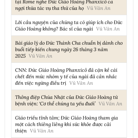
tại Rome nghe Đức Giáo Hoàng Phanxicô ca
ngợi thừa tác vụ tha thứ của họ
Vũ Văn An
Lời cầu nguyện của chúng ta có giúp ích cho Đức
Giáo Hoàng không? Bác sĩ của ngài
Vũ Văn An
Bài giáo lý do Đức Thánh Cha chuẩn bị dành cho
buổi tiếp kiến chung ngày 26 tháng 3 năm
2025
Vũ Văn An
CNN: Đức Giáo Hoàng Phanxicô đã cận kề cái
chết đến mức nhóm y tế của ngài đã cân nhắc
đến việc ngừng điều trị
Vũ Văn An
Thông điệp Chúa Nhật của Đức Giáo Hoàng từ
bệnh viện: ‘Cơ thể chúng ta yếu đuối’
Vũ Văn An
Giáo triều tĩnh tâm; Đức Giáo Hoàng tham gia
một cách thiêng liêng khi sức khỏe được cải
thiện
Vũ Văn An