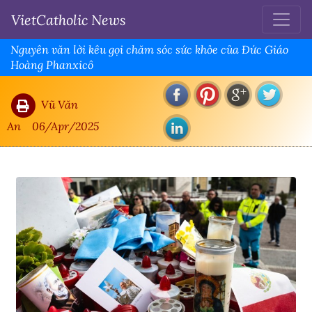
VietCatholic News
Nguyên văn lời kêu gọi chăm sóc sức khỏe của Đức Giáo
Hoàng Phanxicô
Vũ Văn
An
06/Apr/2025