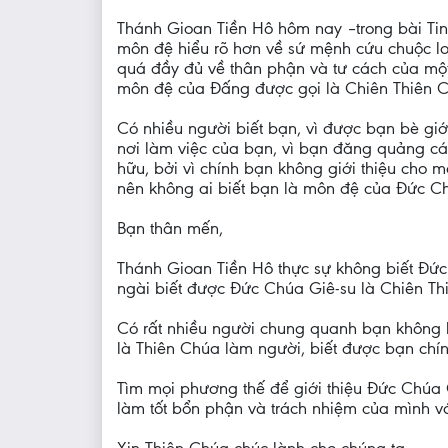
Thánh Gioan Tiền Hô hôm nay –trong bài Tin
môn đệ hiểu rõ hơn về sứ mệnh cứu chuộc l
quá đầy đủ về thân phận và tư cách của một 
môn đệ của Đấng được gọi là Chiên Thiên 
Có nhiều người biết bạn, vì được bạn bè giới
nơi làm việc của bạn, vì bạn đăng quảng cáo
hữu, bởi vì chính bạn không giới thiệu cho m
nên không ai biết bạn là môn đệ của Đức Ch
Bạn thân mến,
Thánh Gioan Tiền Hô thực sự không biết Đức
ngài biết được Đức Chúa Giê-su là Chiên Thi
Có rất nhiều người chung quanh bạn không 
là Thiên Chúa làm người, biết được bạn chín
Tìm mọi phương thế để giới thiệu Đức Chúa 
làm tốt bổn phận và trách nhiệm của mình v