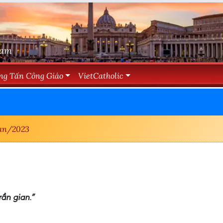
Nam
ng Tấn Công Giáo
VietCatholic
an/2023
rần gian.”