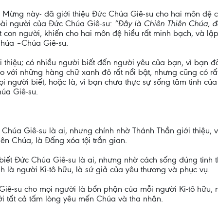
 Mừng này- đã giới thiệu Đức Chúa Giê-su cho hai môn đệ của
oài người của Đức Chúa Giê-su:
“Đây là Chiên Thiên Chúa, đ
con người, khiến cho hai môn đệ hiểu rất minh bạch, và lập 
Chúa –Chúa Giê-su.
 thiệu; có nhiều người biết đến người yêu của bạn, vì bạn đã
 với những hàng chữ xanh đỏ rất nổi bật, nhưng cũng có rất
ọi người biết, hoặc là, vì bạn chưa thực sự sống tâm tình củ
úa Giê-su.
 Chúa Giê-su là ai, nhưng chính nhờ Thánh Thần giới thiệu
ên Chúa, là Đấng xóa tội trần gian.
biết Đức Chúa Giê-su là ai, nhưng nhờ cách sống đúng tinh
h là người Ki-tô hữu, là sứ giả của yêu thương và phục vụ.
Giê-su cho mọi người là bổn phận của mỗi người Ki-tô hữu, 
ới tất cả tấm lòng yêu mến Chúa và tha nhân.