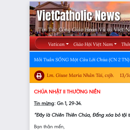
VietCatholic News
Tin Tức Công Giáo Hoàn Vũ và Việt 
Vatican
Giáo Hội Việt Nam
Thô
Mỗi Tuần SỐNG Một Câu Lời Chúa (CN 2 TN)
Lm. Giuse Maria Nhân Tài, csjb.
13/J
CHÚA NHẬT II THƯỜNG NIÊN
Tin mừng
: Gn 1, 29-34.
“Đây là Chiên Thiên Chúa, Đấng xóa bỏ tội t
Bạn thân mến,