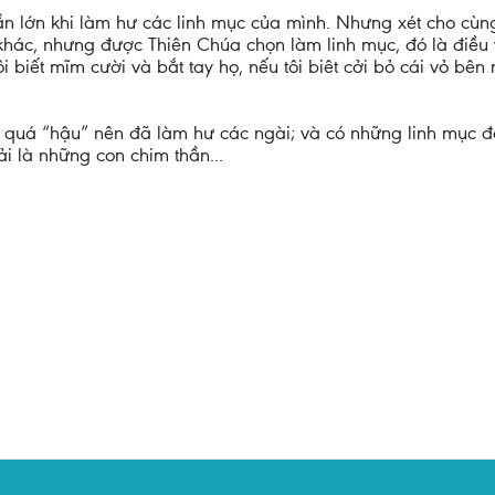
 lớn khi làm hư các linh mục của mình. Nhưng xét cho cùng 
khác, nhưng được Thiên Chúa chọn làm linh mục, đó là điều 
ôi biết mĩm cười và bắt tay họ, nếu tôi biêt cởi bỏ cái vỏ bên
 quá “hậu” nên đã làm hư các ngài; và có những linh mục đã
i là những con chim thần...