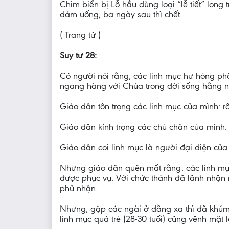
Chim biển bị Lỗ hầu dùng loại “lễ tiết” long
dám uống, ba ngày sau thì chết.
( Trang tử )
Suy tư 28:
Có người nói rằng, các linh mục hư hỏng phầ
ngang hàng với Chúa trong đời sống hằng ng
Giáo dân tôn trọng các linh mục của mình: r
Giáo dân kính trọng các chủ chăn của mình: 
Giáo dân coi linh mục là người đại diện của
Nhưng giáo dân quên mất rằng: các linh mụ
được phục vụ. Với chức thánh đã lãnh nhận n
phủ nhận.
Nhưng, gặp các ngài ở đằng xa thì đã khúm 
linh mục quá trẻ (28-30 tuổi) cũng vênh mặt