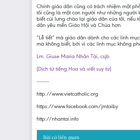
Chính giáo dân cũng có trách nhiệm một phần
tôi cũng là một con người như những người 
biết cúi lưng chào lại giáo dân của tôi, nếu t
dân yêu mến Giáo Hội và Chúa hơn.
“Lễ tiết” mà giáo dân dành cho các linh mục
mà không biết, bởi vì các linh mục không phả
Lm. Giuse Maria Nhân Tài, csjb.
(Dịch từ tiếng Hoa và viết suy tư)
--------
http://www.vietcatholic.org
https://www.facebook.com/jmtaiby
http://nhantai.info
Bài có liên quan