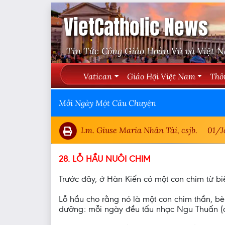
VietCatholic News
Tin Tức Công Giáo Hoàn Vũ và Việt 
Vatican
Giáo Hội Việt Nam
Thô
Mỗi Ngày Một Câu Chuyện
Lm. Giuse Maria Nhân Tài, csjb.
01/J
28. LỖ HẦU NUÔI CHIM
Trước đây, ở Hàn Kiến có một con chim từ bi
Lỗ hầu cho rằng nó là một con chim thần, bè
dưỡng: mỗi ngày đều tấu nhạc Ngu Thuấn (cửu 