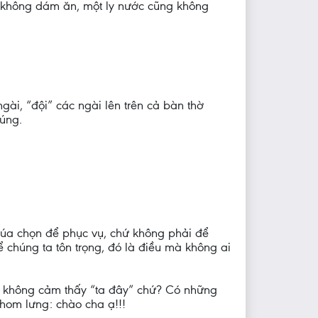
ũng không dám ăn, một ly nước cũng không
ài, “đội” các ngài lên trên cả bàn thờ
úng.
úa chọn để phục vụ, chứ không phải để
 chúng ta tôn trọng, đó là điều mà không ai
à không cảm thấy “ta đây” chứ? Có những
khom lưng: chào cha ạ!!!