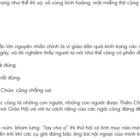
 trọng như thế thì sợ, vô cùng kinh hoảng, một miếng thịt c
n lớn nguyên nhân chính là vì giáo dân quá kính trọng các ng
ày, và tôi nghiệm thấy người ta nói như thế cũng có phần đ
ất đúng.
rất đúng.
 Chúa: cũng chẳng sai.
c cũng là những con người, những con người được Thiên Ch
ơi Giáo Hội và với tư cách riêng của các ngài cũng đáng để
núm, khom lưng: “lạy cha ạ” thì thử hỏi có linh mục nào m
 lên trời khi các cụ già đáng bậc ông bà nội ngoại của mình 