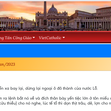
Nam
ng Tấn Công Giáo
VietCatholic
an/2023
ển xa bay lại, dừng lại ngoại ô đô thành của nước Lỗ.
n ra lệnh bắt nó về và đích thân bày yến tiệc lớn ở tôn miế
thiều) cho nó nghe, lúc tế tổ thì dọn thịt trâu, dê, lợn cho 