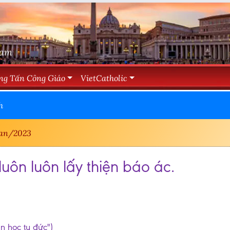
Nam
ng Tấn Công Giáo
VietCatholic
h
an/2023
luôn luôn lấy thiện báo ác.
ần học tu đức")