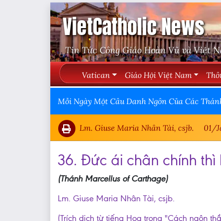
VietCatholic News
Tin Tức Công Giáo Hoàn Vũ và Việt 
Vatican
Giáo Hội Việt Nam
Thô
Mỗi Ngày Một Câu Danh Ngôn Của Các Thán
Lm. Giuse Maria Nhân Tài, csjb.
01/J
36. Đức ái chân chính thì 
(Thánh Marcellus of Carthage)
Lm. Giuse Maria Nhân Tài, csjb.
(Trích dịch từ tiếng Hoa trong "Cách ngôn th