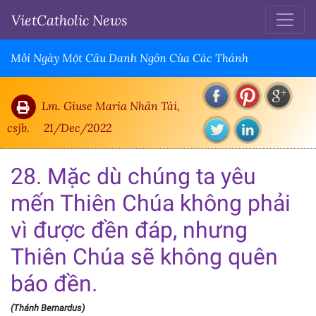
VietCatholic News
Mỗi Ngày Một Câu Danh Ngôn Của Các Thánh
Lm. Giuse Maria Nhân Tài,
csjb.
21/Dec/2022
28. Mặc dù chúng ta yêu
mến Thiên Chúa không phải
vì được đền đáp, nhưng
Thiên Chúa sẽ không quên
báo đền.
(Thánh Bernardus)