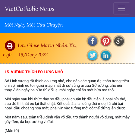
VietCatholic News
Mỗi Ngày Một Câu Chuyện
Lm. Giuse Maria Nhân Tài,
csjb.
16/Dec/2022
15. VƯƠNG THÍCH EO LƯNG NHỎ
Sở Linh vương rất thích eo lưng nhỏ, cho nên các quan đại thần trong triều
chỉ sợ mình eo to người mập, mất đi sự sủng ái của Sở vương, cho nên
thay vì ăn ngày ba bữa thì đổi lại mỗi ngày chỉ ăn một bữa mà thôi.
Mỗi ngày sau khi thức dậy họ đều phải chuẩn bị: đầu tiên là phải nín thở,
sau đó thì thắt eo lại thật chặt. Kết quả là ai ai cũng đói meo, tứ chi bại
hoại, đầu choáng hoa mắt, phải vịn vào tường mới có thể đứng lên được.
Một năm sau, toàn triều đình văn võ đều trở thành người vô dụng, mặt mày
gầy đen, da bọc xương vì đói.
(Mặc tử)