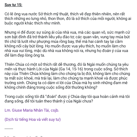
Suy tư 15:
Có lẽ ông vua nước Sở thích mỹ thuật, thích vẽ đẹp thiên nhiên, nên rất
thích những eo lưng nhỏ, thon thon, đó là sở thích của mỗi người, không ai
buộc người khác thích như mình.
Nhưng vì để được sự sủng ái của nhà vua, mà các quan võ, sức mạnh cử
sơn bật đỉnh đã trở thành liễu yếu đào tơ; các quan văn, vung tay múa bút
thì chữ lã lướt như phượng múa rồng bay, thế mà hai cánh tay lại cầm
không nổi cây bút lông. Họ muốn được vua yêu thích, họ muốn làm cho
nhà vua vui lòng, mặc dù nhà vua không nói ra, nhưng họ đoán ý của vua
để làm đẹp lòng ông ta.
Thiên Chúa có một sở thích rất dễ thương, đó là Ngài muốn chúng ta yêu
mến và thực hành Lời của Ngài (Ga 14, 15-16) trong cuộc sống. Sở thích
này của Thiên Chúa không làm cho chúng ta bị đói, không làm cho chúng
ta mất sức khoẻ, mà trái lại, làm cho chúng ta mạnh khoẻ và được phúc
trường sinh. Chúng ta có dám vì lời của Chúa mà hy sinh những đam mê
không chính đáng trong cuộc sống đời thường không?
Trong cuộc sống tôi đã “đoán” được ý Chúa dạy tôi qua hoàn cảnh mà tôi
đang sống, để tôi tuân theo thánh ý của Ngài chưa?
Lm. Giuse Maria Nhân Tài, csjb.
(Dịch từ tiếng Hoa và viết suy tư)
-------