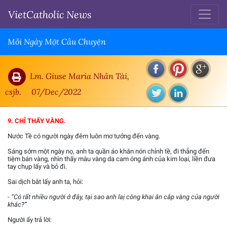
VietCatholic News
Mỗi Ngày Một Câu Chuyện
Lm. Giuse Maria Nhân Tài,
csjb.
07/Dec/2022
9. CHỈ THẤY VÀNG.
Nước Tề có người ngày đêm luôn mơ tưởng đến vàng.
Sáng sớm một ngày nọ, anh ta quần áo khăn nón chỉnh tề, đi thẳng đến
tiệm bán vàng, nhìn thấy màu vàng da cam óng ánh của kim loại, liền đưa
tay chụp lấy và bỏ đi.
Sai dịch bắt lấy anh ta, hỏi:
- “Có rất nhiều người ở đây, tại sao anh laị công khai ăn cắp vàng của người
khác?”
Người ấy trả lời: