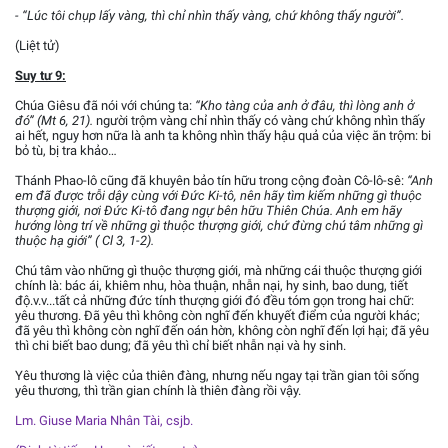
- “Lúc tôi chụp lấy vàng, thì chỉ nhìn thấy vàng, chứ không thấy người”.
(Liệt tử)
Suy tư 9:
Chúa Giêsu đã nói với chúng ta:
“Kho tàng của anh ở đâu, thì lòng anh ở
đó” (Mt 6, 21).
người trộm vàng chỉ nhìn thấy có vàng chứ không nhìn thấy
ai hết, nguy hơn nữa là anh ta không nhìn thấy hậu quả của việc ăn trộm: bi
bỏ tù, bị tra khảo…
Thánh Phao-lô cũng đã khuyên bảo tín hữu trong cộng đoàn Cô-lô-sê:
“Anh
em đã được trỗi dậy cùng với Đức Ki-tô, nên hãy tìm kiếm những gì thuộc
thượng giới, nơi Đức Ki-tô đang ngự bên hữu Thiên Chúa. Anh em hãy
hướng lòng trí về những gì thuộc thượng giới, chứ đừng chú tâm những gì
thuộc hạ giới” ( Cl 3, 1-2).
Chú tâm vào những gì thuộc thượng giới, mà những cái thuộc thượng giới
chính là: bác ái, khiêm nhu, hòa thuận, nhẫn nại, hy sinh, bao dung, tiết
độ.v.v...tất cả những đức tính thượng giới đó đều tóm gọn trong hai chữ:
yêu thương. Đã yêu thì không còn nghĩ đến khuyết điểm của người khác;
đã yêu thì không còn nghĩ đến oán hờn, không còn nghĩ đến lợi hại; đã yêu
thì chi biết bao dung; đã yêu thì chỉ biết nhẫn nại và hy sinh.
Yêu thương là việc của thiên đàng, nhưng nếu ngay tại trần gian tôi sống
yêu thương, thì trần gian chính là thiên đàng rồi vậy.
Lm. Giuse Maria Nhân Tài, csjb.