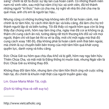
sáng” chính là lột tả được sự lây lan cuả hoàn cảnh. Có những thanh niên
nam nữ sinh viên, sau một hai năm ở ký túc xá sinh viên, đã trở thành
những người “trí thức” hơn cả cha mẹ, kỳ nghỉ về nhà thì chê cha mẹ là
quê mùa, anh chị em là người lạc hậu…
Nhưng cũng có những trường hợp không nên đổ lỗi tại hoàn cảnh, mà
chính là từ tâm hồn, từ cách nhìn lệch lạc và kiêu căng, đã làm cho họ trở
thành người lập dị và biến tướng. Tôi đã thấy có người hôm qua còn là ông
thầy đại chủng sinh, hôm nay làm ông cha, ngày mai đã coi ai không ra gì,
thậm chí cung cách ăn nói, tướng dáng rất trịch thượng khi đối xử với mọi
người, thậm chí với bạn bè thì ra vẻ ta đây, mới chỉ một ngày mà thái độ
cung cách xoay 180 độ, đây không phải là hoàn cảnh sinh thái bên ngoài,
mà chính là sự chuyển biến bên trong của một tâm hồn quá khát vọng
quyền lực, danh vọng và kiêu căng.
Đức Chúa Giê-su hôm qua chịu đau khổ và bị giết, hôm nay ngự bên hữu
Thiên Chúa Cha, và mãi mãi là Đấng thống trị muôn loài, nhưng Ngài vẫn là
Đức Chúa Giê-su không thay đổi.
Không thay đổi tâm hồn, nhưng làm cho tâm hồn thích ứng với cuộc sống
hiện tại, đo chính là khuôn mặt thật của người truyền giáo vậy.
Lm. Giuse Maria Nhân Tài, csjb.
(Dịch từ tiếng Hoa và viết suy tư)
-----------
http://www.vietcatholic.org