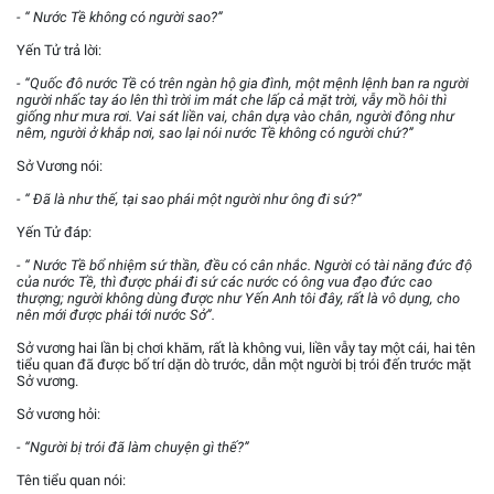
- “ Nước Tề không có người sao?”
Yến Tử trả lời:
- “Quốc đô nước Tề có trên ngàn hộ gia đình, một mệnh lệnh ban ra người
người nhấc tay áo lên thì trời im mát che lấp cả mặt trời, vẫy mồ hôi thì
giống như mưa rơi. Vai sát liền vai, chân dựạ vào chân, người đông như
nêm, người ở khắp nơi, sao lại nói nước Tề không có người chứ?”
Sở Vương nói:
- “ Đã là như thế, tại sao phái một người như ông đi sứ?”
Yến Tử đáp:
- “ Nước Tề bổ nhiệm sứ thần, đều có cân nhắc. Người có tài năng đức độ
của nước Tề, thì được phái đi sứ các nước có ông vua đạo đức cao
thượng; người không dùng được như Yến Anh tôi đây, rất là vô dụng, cho
nên mới được phái tới nước Sở”.
Sở vương hai lần bị chơi khăm, rất là không vui, liền vẫy tay một cái, hai tên
tiểu quan đã được bố trí dặn dò trước, dẫn một người bị trói đến trước mặt
Sở vương.
Sở vương hỏi:
- “Người bị trói đã làm chuyện gì thế?”
Tên tiểu quan nói: