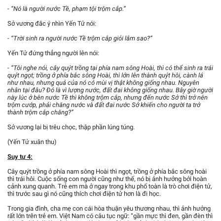
- “Nó là người nước Tề, phạm tội trộm cắp.”
Sở vương đắc ý nhìn Yến Tử nói:
- “Trời sinh ra người nước Tề trộm cắp giỏi lắm sao?”
Yến Tử đứng thẳng người lên nói:
- “Tôi nghe nói, cây quýt trồng tại phía nam sông Hoài, thì có thể sinh ra trái
quýt ngọt; trồng ở phía bắc sông Hoài, thì lớn lên thành quýt hôi, cành lá
như nhau, nhưng quả của nó có mùi vị thật không giống nhau. Nguyên
nhân tại đâu? Đó là vì lượng nước, đất đai không giống nhau. Bây giờ người
này lúc ở bên nước Tề thì không trộm cắp, nhưng đến nước Sở thì trở nên
trộm cướp, phải chăng nước và đất đai nước Sở khiến cho người ta trở
thành trộm cắp chăng?”
Sở vương lại bị trêu chọc, thập phần lúng túng.
(Yến Tử xuân thu)
Suy tư 4:
Cây quýt trồng ở phía nam sông Hoài thì ngọt, trồng ở phía bắc sông hoài
thì trái hôi. Cuộc sống con người cũng như thế, nó bị ảnh hưởng bởi hoàn
cảnh xung quanh. Trẻ em mà ở ngay trong khu phố toàn là trò chơi điện tử,
thì trước sau gì nó cũng thích chơi điện tử hơn là đi học.
Trong gia đình, cha mẹ con cái hòa thuận yêu thương nhau, thì ảnh hưởng
rất lớn trên trẻ em. Việt Nam có câu tục ngữ: “gần mực thì đen, gần đèn thì