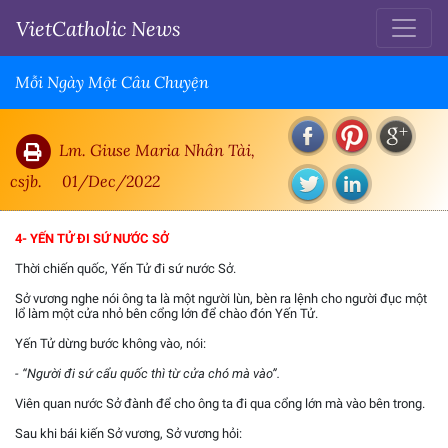
VietCatholic News
Mỗi Ngày Một Câu Chuyện
Lm. Giuse Maria Nhân Tài,
csjb.
01/Dec/2022
4- YẾN TỬ ĐI SỨ NƯỚC SỞ
Thời chiến quốc, Yến Tử đi sứ nước Sở.
Sở vương nghe nói ông ta là một người lùn, bèn ra lệnh cho người đục một
lổ làm một cửa nhỏ bên cổng lớn để chào đón Yến Tử.
Yến Tử dừng bước không vào, nói:
- “Người đi sứ cẩu quốc thì từ cửa chó mà vào”.
Viên quan nước Sở đành để cho ông ta đi qua cổng lớn mà vào bên trong.
Sau khi bái kiến Sở vương, Sở vương hỏi: