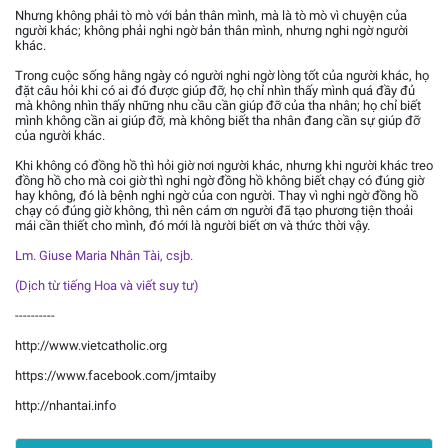
Nhưng không phải tò mò với bản thân mình, mà là tò mò vì chuyện của
người khác; không phải nghi ngờ bản thân mình, nhưng nghi ngờ người
khác.
Trong cuộc sống hằng ngày có người nghi ngờ lòng tốt của người khác, họ
đặt câu hỏi khi có ai đó được giúp đỡ, họ chỉ nhìn thấy mình quá đầy đủ
mà không nhìn thấy những nhu cầu cần giúp đỡ của tha nhân; họ chỉ biết
mình không cần ai giúp đỡ, mà không biết tha nhân đang cần sự giúp đỡ
của người khác.
Khi không có đồng hồ thì hỏi giờ nơi người khác, nhưng khi người khác treo
đồng hồ cho mà coi giờ thì nghi ngờ đồng hồ không biết chạy có đúng giờ
hay không, đó là bệnh nghi ngờ của con người. Thay vì nghi ngờ đồng hồ
chạy có đúng giờ không, thì nên cám ơn người đã tạo phương tiện thoải
mái cần thiết cho mình, đó mới là người biết ơn và thức thời vậy.
Lm. Giuse Maria Nhân Tài, csjb.
(Dịch từ tiếng Hoa và viết suy tư)
----------
http://www.vietcatholic.org
https://www.facebook.com/jmtaiby
http://nhantai.info