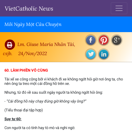
VietCatholic News
Mỗi Ngày Một Câu Chuyện
Lm. Giuse Maria Nhân Tài,
csjb.
24/Nov/2022
60. LÀM PHIỀN VÔ CÙNG
Tài xế xe công cộng bởi vì khách đi xe không ngớt hỏi giờ nơi ông ta, cho
nên ông ta treo một cái đồng hồ trên xe.
Nhưng, từ đó về sau suốt ngày người ta không ngớt hỏi ông:
- “Cái đồng hồ này chạy đúng giờ không vậy ông?”
(Tiếu thoại đại tập hợp)
Suy tư 60:
Con người ta có tính hay tò mò và nghi ngờ.