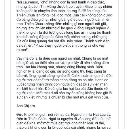
Nơi Laurensô, “cho” không còn là một hành vi đạo đức,
nhưng là cách Tin Mừng được trao truyền. Gieo ít hay nhiều
không còn là chuyện tính toán, nhưng là để ân sủng của
Thiên Chúa lan rộng - bài đọc một. Của cải không còn được
đo bằng điều giữ lại, nhưng bằng điều con người dám hiến
trao; Thiên Chúa không đếm những gì con người cất giữ,
nhưng làm lớn lên những gì họ gieo xuống. Người nghèo vì
thế không chỉ là đối tượng của lòng bác ái, nhưng trở thành
kho báu sống động của Giáo Hội; chính nơi họ, những hạt
lúa của lòng quảng đại bắt đầu nảy mầm. Thánh Vịnh đáp
ca cất lên: “Phúc thay người biết cảm thông và cho vay
mượn!”.
Vậy mà đó lại là điều con người sợ nhất. Chúng ta sợ mất
nên giữ lại; sợ thiệt nên co rút; sợ bị lấy đi nên không dám
trao. Hạt lúa không mất, nhưng cũng không sinh. Điều
nghịch lý là: càng cố giữ, sự sống càng thu hẹp; càng tự
bảo vệ, lòng người càng nghèo đi. Chỉ khi dám mục nát, đời
người mới có thể trở thành cánh đồng ơn phước. Henri de
Lubac từng nhận định: con người chỉ đạt tới sự viên mãn
khi biết trao hiến. Đó cũng là lúc hạt lúa bắt đầu thuộc về
người khác. Mất mát dưới bàn tay ân sủng không bao giờ là
sự cạn kiệt, nhưng là chuẩn bị cho một mùa gặt vĩnh cửu.
Anh Chị em,
Đức Kitô không chỉ nói về hạt lúa, Ngài chính là Hạt Lúa ấy.
Đến từ Thiên Chúa, Ngài tự nguyện đi vào lòng đất của thế
gian để khai mở một mùa gặt mới cho nhân loại. Vì thế,
thập giá không còn là lời cuối của cái chết, nhưng là nơi sự