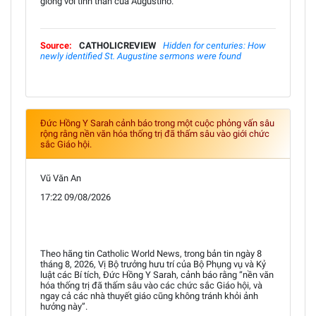
giống với tinh thần của Augustinô."
Source:
CATHOLICREVIEW
Hidden for centuries: How
newly identified St. Augustine sermons were found
Đức Hồng Y Sarah cảnh báo trong một cuộc phỏng vấn sâu
rộng rằng nền văn hóa thống trị đã thấm sâu vào giới chức
sắc Giáo hội.
Vũ Văn An
17:22 09/08/2026
Theo hãng tin Catholic World News, trong bản tin ngày 8
tháng 8, 2026, Vị Bộ trưởng hưu trí của Bộ Phụng vụ và Kỷ
luật các Bí tích, Đức Hồng Y Sarah, cảnh báo rằng “nền văn
hóa thống trị đã thấm sâu vào các chức sắc Giáo hội, và
ngay cả các nhà thuyết giáo cũng không tránh khỏi ảnh
hưởng này”.