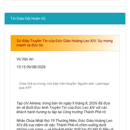
Tin Giáo Hội Hoàn Vũ
Sứ điệp Truyền Tin của Đức Giáo Hoàng Leo XIV: Sự mong
manh và đức tin
Vũ Văn An
15:15 09/08/2026
Chúa Giê-su trong cơn bão trên thuyền. Nguồn ảnh: Leemage
qua AFP
Tạp chí Aleteia, trong bản tin ngày 9 tháng 8, 2026 đã đưa
tin về Buổi Đọc kinh Truyền Tin của Đức Leo XIV với các
khách hành hương tụ tập tại Công trường Thánh Phê-rô
:
Nhân Chúa Nhật thứ 19 Thường Niên, Đức Giáo Hoàng Leo
XIV đã suy niệm về việc Thánh Phê-rô chìm xuống dưới
những con sóng — và khoảnh khắc thất bại đó tiết lộ điều gì