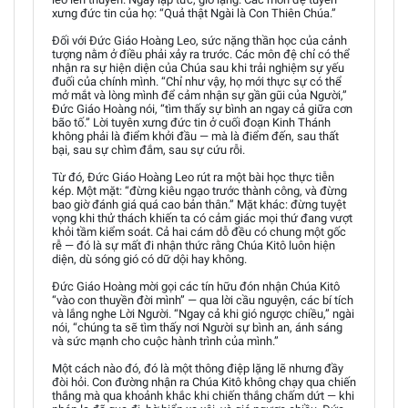
xưng đức tin của họ: “Quả thật Ngài là Con Thiên Chúa.”
Đối với Đức Giáo Hoàng Leo, sức nặng thần học của cảnh
tượng nằm ở điều phải xảy ra trước. Các môn đệ chỉ có thể
nhận ra sự hiện diện của Chúa sau khi trải nghiệm sự yếu
đuối của chính mình. “Chỉ như vậy, họ mới thực sự có thể
mở mắt và lòng mình để cảm nhận sự gần gũi của Người,”
Đức Giáo Hoàng nói, “tìm thấy sự bình an ngay cả giữa cơn
bão tố.” Lời tuyên xưng đức tin ở cuối đoạn Kinh Thánh
không phải là điểm khởi đầu — mà là điểm đến, sau thất
bại, sau sự chìm đắm, sau sự cứu rỗi.
Từ đó, Đức Giáo Hoàng Leo rút ra một bài học thực tiễn
kép. Một mặt: “đừng kiêu ngạo trước thành công, và đừng
bao giờ đánh giá quá cao bản thân.” Mặt khác: đừng tuyệt
vọng khi thử thách khiến ta có cảm giác mọi thứ đang vượt
khỏi tầm kiểm soát. Cả hai cám dỗ đều có chung một gốc
rễ — đó là sự mất đi nhận thức rằng Chúa Kitô luôn hiện
diện, dù sóng gió có dữ dội hay không.
Đức Giáo Hoàng mời gọi các tín hữu đón nhận Chúa Kitô
“vào con thuyền đời mình” — qua lời cầu nguyện, các bí tích
và lắng nghe Lời Người. “Ngay cả khi gió ngược chiều,” ngài
nói, “chúng ta sẽ tìm thấy nơi Người sự bình an, ánh sáng
và sức mạnh cho cuộc hành trình của mình.”
Một cách nào đó, đó là một thông điệp lặng lẽ nhưng đầy
đòi hỏi. Con đường nhận ra Chúa Kitô không chạy qua chiến
thắng mà qua khoảnh khắc khi chiến thắng chấm dứt — khi