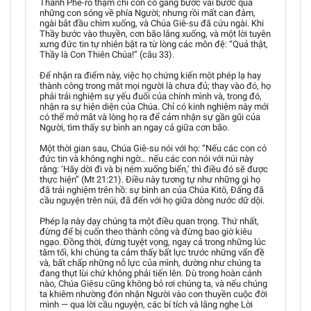
Thánh Phê-rô thậm chí còn cố gắng bước vài bước qua
những con sóng về phía Người; nhưng rồi mất can đảm,
ngài bắt đầu chìm xuống, và Chúa Giê-su đã cứu ngài. Khi
Thầy bước vào thuyền, cơn bão lắng xuống, và một lời tuyên
xưng đức tin tự nhiên bật ra từ lòng các môn đệ: “Quả thật,
Thầy là Con Thiên Chúa!” (câu 33).
Để nhận ra điểm này, việc họ chứng kiến một phép lạ hay
thành công trong mắt mọi người là chưa đủ; thay vào đó, họ
phải trải nghiệm sự yếu đuối của chính mình và, trong đó,
nhận ra sự hiện diện của Chúa. Chỉ có kinh nghiệm này mới
có thể mở mắt và lòng họ ra để cảm nhận sự gần gũi của
Người, tìm thấy sự bình an ngay cả giữa cơn bão.
Một thời gian sau, Chúa Giê-su nói với họ: “Nếu các con có
đức tin và không nghi ngờ… nếu các con nói với núi này
rằng: ‘Hãy dời đi và bị ném xuống biển,’ thì điều đó sẽ được
thực hiện” (Mt 21:21). Điều này tương tự như những gì họ
đã trải nghiệm trên hồ: sự bình an của Chúa Kitô, Đấng đã
cầu nguyện trên núi, đã đến với họ giữa dòng nước dữ dội.
Phép lạ này dạy chúng ta một điều quan trọng. Thứ nhất,
đừng để bị cuốn theo thành công và đừng bao giờ kiêu
ngạo. Đồng thời, đừng tuyệt vọng, ngay cả trong những lúc
tăm tối, khi chúng ta cảm thấy bất lực trước những vấn đề
và, bất chấp những nỗ lực của mình, dường như chúng ta
đang thụt lùi chứ không phải tiến lên. Dù trong hoàn cảnh
nào, Chúa Giêsu cũng không bỏ rơi chúng ta, và nếu chúng
ta khiêm nhường đón nhận Người vào con thuyền cuộc đời
mình — qua lời cầu nguyện, các bí tích và lắng nghe Lời