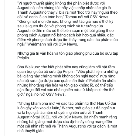
"Vì người thuyết giảng không thể phân biệt được với
Augustinô, nên chúng tôi thấy việc chấp nhận tác giả là
Thánh Augustinô thay vì bịa ra một ‘học trò’ hay ‘người theo
dõi’ vô danh là an toàn hơn," Tornau nói với OSV News.
"Không một môn đệ nào, không một tác giả nào ở thời kỳ
sau lại quen thuộc với phong cách và tư tưởng của
Augustinô đến mức có thể biên soạn một ‘bài giảng theo
phong cách Augustinô’ bằng cách kết hợp quá nhiều đặc
điểm về phong cách được tìm thấy trong các tác phẩm của
ngài," Weidmann nói với OSV News.
Những giá trị văn hóa và tôn giáo phong phú của bộ sưu tập
Pelplin.
Cha Walkusz cho biết phát hiện này cũng làm nổi bật tầm
quan trọng của bộ sưu tập Pelplin. "Việc phát hiện ra những
bài giảng này chứng minh không còn nghi ngờ gì nữa rằng
các bộ sưu tập được bảo quản cẩn thận ở Pelplin ẩn chứa
những kho tàng văn hóa và tôn giáo khổng lồ, có thể tiếp
cận được đối với các nhà nghiên cứu từ khắp nơi trên thế
giới," ngài nói với OSV News.
"Những khám phá mới về các tác phẩm từ thời Hậu Cổ đại
luôn gây xôn xao dư luận," Weber, một giáo sư đã nghỉ hưu
và là học giả lâu năm chuyên nghiên cứu về Thánh
Augustinô tại CSEL, nói với OSV News. Bà nhấn mạnh rằng
những bài giảng mới được xác định này cũng mang đến
một cái nhìn rất mới về Thánh Augustinô với tư cách là một
nhà thuyết giáo.