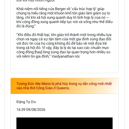
đối với một nhóm người.
Khái niệm nổi tiếng của Berger về ‘cấu trúc hợp lý’ giúp
chúng ta hiểu rằng một khuôn khổ tôn giáo làm giảm sự lo
lắng, chỉ khi xã hội xung quanh duy trì tính hợp lý của nó —
khi cộng đồng xung quanh tiếp tục nói và sống như thể điều
đó là đúng.”
“Khi điều đó thất bại, tôn giáo trở thành một trong nhiều lựa
chọn và ngay cả sự tận tâm của một gia đình sùng đạo đối
với đức tin của họ cũng không đủ để bảo vệ một đứa trẻ
trong xã hội đó. Vì vậy, đây là lý do tại sao các chuẩn mực
cộng đồng [hay] lòng sùng đạo lại quan trọng hơn nhiều so
với niềm tin gia đình,” Vaidyanathan nói.
Tượng Đức Mẹ Maria bị phá hủy trong vụ tấn công mới nhất
vào nhà thờ Công Giáo ở Queens.
Đặng Tự Do
16:39 09/08/2026