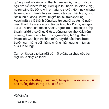
gương tuyệt vời về các vị thánh nam và nữ, mà tôi mời các
bạn tìm hiểu thêm về họ. Hôm qua là Thánh Đa Minh vĩ đại,
người sáng lập Dòng Anh em Giảng thuyết; Hôm nay, chúng
ta tưởng nhớ Thánh Teresa Benedicta của Thánh Giá, Edith
Stein, nữ tu dòng Carmel bị giết hại tại trại tập trung
Auschwitz và là thánh đồng bảo trợ của Châu Âu, và ngày
mai, Thánh Lawrence, phó tế của Giáo hội Roma; và ngày
kia là Thánh Clara thành Assisi, người đã từ bỏ cuộc sống
thoải mái để theo Chúa Giêsu, sống nghèo khó và khiêm
nhường, theo bước chân của người đồng hương, Thánh
Phanxicô. Các bạn trẻ thân mến, hãy để bản thân được
truyền cảm hứng bởi những chứng nhân gương mẫu này
của Tin Mừng!
Cảm ơn tất cả các bạn đã có mặt ở đây, và chúc các bạn
một Chúa Nhật an lành!
Nghiên cứu cho thấy chuẩn mực tôn giáo của xã hội có thể
ảnh hưởng đến chứng lo âu ở trẻ em
Vũ Văn An
15:44 09/08/2026