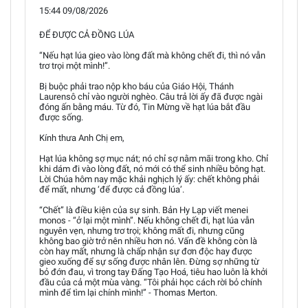
15:44 09/08/2026
ĐỂ ĐƯỢC CẢ ĐỒNG LÚA
“Nếu hạt lúa gieo vào lòng đất mà không chết đi, thì nó vẫn
trơ trọi một mình!”.
Bị buộc phải trao nộp kho báu của Giáo Hội, Thánh
Laurensô chỉ vào người nghèo. Câu trả lời ấy đã được ngài
đóng ấn bằng máu. Từ đó, Tin Mừng về hạt lúa bắt đầu
được sống.
Kính thưa Anh Chị em,
Hạt lúa không sợ mục nát; nó chỉ sợ nằm mãi trong kho. Chỉ
khi dám đi vào lòng đất, nó mới có thể sinh nhiều bông hạt.
Lời Chúa hôm nay mặc khải nghịch lý ấy: chết không phải
để mất, nhưng ‘để được cả đồng lúa’.
“Chết” là điều kiện của sự sinh. Bản Hy Lạp viết menei
monos - “ở lại một mình”. Nếu không chết đi, hạt lúa vẫn
nguyên vẹn, nhưng trơ trọi; không mất đi, nhưng cũng
không bao giờ trở nên nhiều hơn nó. Vấn đề không còn là
còn hay mất, nhưng là chấp nhận sự đơn độc hay được
gieo xuống để sự sống được nhân lên. Đừng sợ những từ
bỏ đớn đau, vì trong tay Đấng Tạo Hoá, tiêu hao luôn là khởi
đầu của cả một mùa vàng. “Tôi phải học cách rời bỏ chính
mình để tìm lại chính mình!” - Thomas Merton.