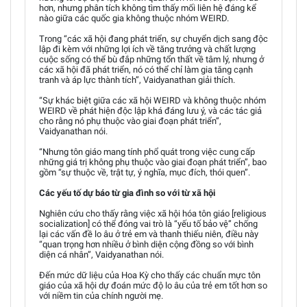
hơn, nhưng phân tích không tìm thấy mối liên hệ đáng kể
nào giữa các quốc gia không thuộc nhóm WEIRD.
Trong “các xã hội đang phát triển, sự chuyển dịch sang độc
lập đi kèm với những lợi ích về tăng trưởng và chất lượng
cuộc sống có thể bù đắp những tổn thất về tâm lý, nhưng ở
các xã hội đã phát triển, nó có thể chỉ làm gia tăng cạnh
tranh và áp lực thành tích”, Vaidyanathan giải thích.
“Sự khác biệt giữa các xã hội WEIRD và không thuộc nhóm
WEIRD về phát hiện độc lập khá đáng lưu ý, và các tác giả
cho rằng nó phụ thuộc vào giai đoạn phát triển”,
Vaidyanathan nói.
“Nhưng tôn giáo mang tính phổ quát trong việc cung cấp
những giá trị không phụ thuộc vào giai đoạn phát triển”, bao
gồm “sự thuộc về, trật tự, ý nghĩa, mục đích, thói quen”.
Các yếu tố dự báo từ gia đình so với từ xã hội
Nghiên cứu cho thấy rằng việc xã hội hóa tôn giáo [religious
socialization] có thể đóng vai trò là “yếu tố bảo vệ” chống
lại các vấn đề lo âu ở trẻ em và thanh thiếu niên, điều này
“quan trọng hơn nhiều ở bình diện cộng đồng so với bình
diện cá nhân”, Vaidyanathan nói.
Đến mức dữ liệu của Hoa Kỳ cho thấy các chuẩn mực tôn
giáo của xã hội dự đoán mức độ lo âu của trẻ em tốt hơn so
với niềm tin của chính người mẹ.