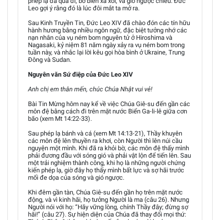
phép lạ đã qua đi, bờ biển xa xôi, và gió ngược chiều. Đức
Leo gợi ý rằng đó là lúc đôi mắt ta mở ra.
Sau Kinh Truyền Tin, Đức Leo XIV đã chào đón các tín hữu
hành hương bằng nhiều ngôn ngữ, đặc biệt tưởng nhớ các
nạn nhân của vụ ném bom nguyên tử ở Hiroshima và
Nagasaki, kỷ niệm 81 năm ngày xảy ra vụ ném bom trong
tuần này, và nhắc lại lời kêu gọi hòa bình ở Ukraine, Trung
Đông và Sudan.
Nguyên văn Sứ điệp của Đức Leo XIV
Anh chị em thân mến, chúc Chúa Nhật vui vẻ!
Bài Tin Mừng hôm nay kể về việc Chúa Giê-su đến gần các
môn đệ bằng cách đi trên mặt nước Biển Ga-li-lê giữa cơn
bão (xem Mt 14:22-33).
Sau phép lạ bánh và cá (xem Mt 14:13-21), Thầy khuyên
các môn đệ lên thuyền ra khơi, còn Người thì lên núi cầu
nguyện một mình. Khi đã ra khỏi bờ, các môn đệ thấy mình
phải đương đầu với sóng gió và phải vật lộn để tiến lên. Sau
một trải nghiệm thành công, khi họ là những người chứng
kiến phép lạ, giờ đây họ thấy mình bất lực và sợ hãi trước
mối đe dọa của sóng và gió ngược.
Khi đêm gần tàn, Chúa Giê-su đến gần họ trên mặt nước
động, và vì kinh hãi, họ tưởng Người là ma (câu 26). Nhưng
Người nói với họ: “Hãy vững lòng, chính Thầy đây; đừng sợ
hãi!” (câu 27). Sự hiện diện của Chúa đã thay đổi mọi thứ: