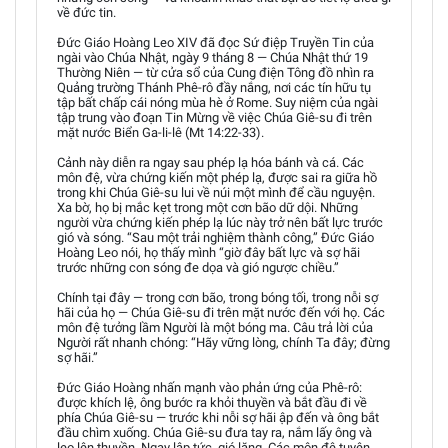
về đức tin.
Đức Giáo Hoàng Leo XIV đã đọc Sứ điệp Truyền Tin của
ngài vào Chúa Nhật, ngày 9 tháng 8 — Chúa Nhật thứ 19
Thường Niên — từ cửa sổ của Cung điện Tông đồ nhìn ra
Quảng trường Thánh Phê-rô đầy nắng, nơi các tín hữu tụ
tập bất chấp cái nóng mùa hè ở Rome. Suy niệm của ngài
tập trung vào đoạn Tin Mừng về việc Chúa Giê-su đi trên
mặt nước Biển Ga-li-lê (Mt 14:22-33).
Cảnh này diễn ra ngay sau phép lạ hóa bánh và cá. Các
môn đệ, vừa chứng kiến một phép lạ, được sai ra giữa hồ
trong khi Chúa Giê-su lui về núi một mình để cầu nguyện.
Xa bờ, họ bị mắc kẹt trong một cơn bão dữ dội. Những
người vừa chứng kiến phép lạ lúc này trở nên bất lực trước
gió và sóng. “Sau một trải nghiệm thành công,” Đức Giáo
Hoàng Leo nói, họ thấy mình “giờ đây bất lực và sợ hãi
trước những con sóng đe dọa và gió ngược chiều.”
Chính tại đây — trong cơn bão, trong bóng tối, trong nỗi sợ
hãi của họ — Chúa Giê-su đi trên mặt nước đến với họ. Các
môn đệ tưởng lầm Người là một bóng ma. Câu trả lời của
Người rất nhanh chóng: “Hãy vững lòng, chính Ta đây; đừng
sợ hãi.”
Đức Giáo Hoàng nhấn mạnh vào phản ứng của Phê-rô:
được khích lệ, ông bước ra khỏi thuyền và bắt đầu đi về
phía Chúa Giê-su — trước khi nỗi sợ hãi ập đến và ông bắt
đầu chìm xuống. Chúa Giê-su đưa tay ra, nắm lấy ông và
leo lên thuyền. Ngay lập tức, gió lặng. Các môn đệ tuyên