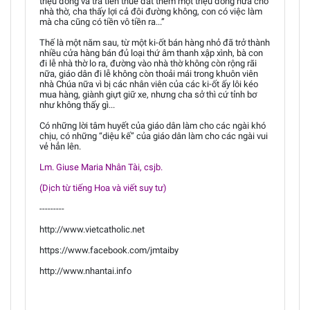
triệu đồng và trả tiền thuê đất thêm một triệu đồng nữa cho
nhà thờ, cha thấy lợi cả đôi đường không, con có việc làm
mà cha cũng có tiền vô tiền ra...”
Thế là một năm sau, từ một ki-ốt bán hàng nhỏ đã trở thành
nhiều cửa hàng bán đủ loại thứ âm thanh xập xình, bà con
đi lễ nhà thờ lo ra, đường vào nhà thờ không còn rộng rãi
nữa, giáo dân đi lễ không còn thoải mái trong khuôn viên
nhà Chúa nữa vì bị các nhân viên của các ki-ốt ấy lôi kéo
mua hàng, giành giựt giữ xe, nhưng cha sở thì cứ tỉnh bơ
như không thấy gì...
Có những lời tâm huyết của giáo dân làm cho các ngài khó
chịu, có những “diệu kế” của giáo dân làm cho các ngài vui
vẻ hẳn lên.
Lm. Giuse Maria Nhân Tài, csjb.
(Dịch từ tiếng Hoa và viết suy tư)
---------
http://www.vietcatholic.net
https://www.facebook.com/jmtaiby
http://www.nhantai.info