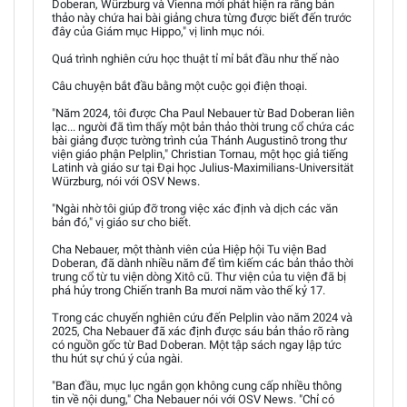
Doberan, Würzburg và Vienna mới phát hiện ra rằng bản
thảo này chứa hai bài giảng chưa từng được biết đến trước
đây của Giám mục Hippo," vị linh mục nói.
Quá trình nghiên cứu học thuật tỉ mỉ bắt đầu như thế nào
Câu chuyện bắt đầu bằng một cuộc gọi điện thoại.
"Năm 2024, tôi được Cha Paul Nebauer từ Bad Doberan liên
lạc... người đã tìm thấy một bản thảo thời trung cổ chứa các
bài giảng được tường trình của Thánh Augustinô trong thư
viện giáo phận Pelplin," Christian Tornau, một học giả tiếng
Latinh và giáo sư tại Đại học Julius-Maximilians-Universität
Würzburg, nói với OSV News.
"Ngài nhờ tôi giúp đỡ trong việc xác định và dịch các văn
bản đó," vị giáo sư cho biết.
Cha Nebauer, một thành viên của Hiệp hội Tu viện Bad
Doberan, đã dành nhiều năm để tìm kiếm các bản thảo thời
trung cổ từ tu viện dòng Xitô cũ. Thư viện của tu viện đã bị
phá hủy trong Chiến tranh Ba mươi năm vào thế kỷ 17.
Trong các chuyến nghiên cứu đến Pelplin vào năm 2024 và
2025, Cha Nebauer đã xác định được sáu bản thảo rõ ràng
có nguồn gốc từ Bad Doberan. Một tập sách ngay lập tức
thu hút sự chú ý của ngài.
"Ban đầu, mục lục ngắn gọn không cung cấp nhiều thông
tin về nội dung," Cha Nebauer nói với OSV News. "Chỉ có