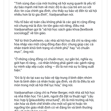
“Tính sùng đạo của môi trường xã hội xung quanh là yếu tố
dự báo mạnh mẽ hơn về mức độ lo âu của trẻ em so với
đức tin của chính gia đình, cho thấy sự bảo vệ đến từ xã hội
nhiều hơn là từ gia đình”, Vaidyanathan nói.
Yếu tố bảo vệ toàn cầu không phải là các giá trị cộng đồng
nói chung mà là đức tin tôn giáo nói riêng, điều mà
Vaidyanathan gọi là “xã hội học sách giáo khoa [textbook
sociology]” về tôn giáo.
“Kể từ thời Durkheim, các nhà xã hội học đã chỉ ra rằng việc
hòa nhập vào một cộng đồng đạo đức chung giúp các cá
nhân tránh khỏi tình trạng vô chính phủ” hay “vô chuẩn
mực”, ông nói.
“Ở những cộng đồng có chuẩn mực, sự gắn bó, nghĩa vụ,
giới hạn rõ ràng… cá nhân không phải gánh vác gánh nặng
tự mình sắp xếp cuộc sống — đó là nơi mà sự lo lắng xuất
hiện.”
“Đó là lý do tại sao sự bảo vệ tập trung ở bình diện nhóm
hơn là bình diện cá nhân hoặc gia đình, và đó là điều bị xói
mòn trong một xã hội thế tục hóa,” ông nói.
Vaidyanathan cũng chỉ ra Peter Berger, một nhà xã hội học
và nhà thần học Tin Lành, người đã đặt ra thuật ngữ “cấu
trúc hợp lý [plausibility structure]”, đó là môi trường xã hội,
văn hóa và định chế khiến cho một số giá trị hoặc tín
ngưỡng tôn giáo nhất định có vẻ đáng tin và bình thường