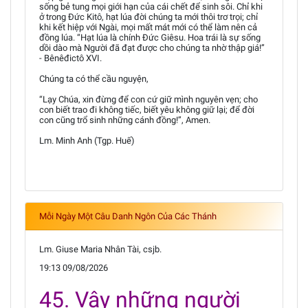
sống bẻ tung mọi giới hạn của cái chết để sinh sôi. Chỉ khi
ở trong Đức Kitô, hạt lúa đời chúng ta mới thôi trơ trọi; chỉ
khi kết hiệp với Ngài, mọi mất mát mới có thể làm nên cả
đồng lúa. “Hạt lúa là chính Đức Giêsu. Hoa trái là sự sống
dồi dào mà Người đã đạt được cho chúng ta nhờ thập giá!”
- Bênêđictô XVI.
Chúng ta có thể cầu nguyện,
“Lạy Chúa, xin đừng để con cứ giữ mình nguyên vẹn; cho
con biết trao đi không tiếc, biết yêu không giữ lại; để đời
con cũng trổ sinh những cánh đồng!”, Amen.
Lm. Minh Anh (Tgp. Huế)
Mỗi Ngày Một Câu Danh Ngôn Của Các Thánh
Lm. Giuse Maria Nhân Tài, csjb.
19:13 09/08/2026
45. Vậy những người