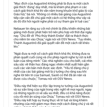
"Mục đích của Augustinô không phải là đưa ra một cách
giải thích ‘đúng’ duy nhất, mà là khám phá phạm vi các
cách giải thích khả thi vẫn nằm trong khuôn khổ giáo lý của
Giáo hội," bà nói. "Không có nhiều bài giảng của Augustinô
tiếp cận vấn đề chú giải một cách có hệ thống như vậy và
do đó đòi hỏi người nghe phải có sự tham gia trí tuệ cao."
Nebauer tin rằng sự cởi mở chính là điều khiến những bài
giảng mới được phát hiện trở nên phù hợp với thời đại ngày
nay. "Chủ đề về ‘Phù thủy thành Endor’ đặt ra thách thức
cho niềm tin vào Chúa," ngài nói với OSV News. "Tuy nhiên,
Thánh Augustinô đã giải quyết vấn đề một cách rất khéo
léo."
"Ngài đưa ra một số cách giải thích khả thi, không đưa ra
phán quyết cuối cùng và cho phép người nghe tự rút ra kết
luận của riêng mình." Các nhà nghiên cứu cho biết, cái nhìn
sâu sắc về thần học đáng ngạc nhiên nhất xuất hiện gần
cuối các văn bản mới được xác định. "Yếu tố đáng chú ý
nhất của các bài giảng mới là ý tưởng cho rằng sau khi
nghe lời tiên tri của Samuel, Saolô có thể đã ăn năn và
được cứu chuộc," Tornau nói với OSV News.
"Điều này thể hiện sự độc lập trong tư tưởng của Augustinô
và sự sẵn lòng của ngài trong việc nghĩ về mọi người, ngay
cả những người có vẻ xấu xa nhất, đều có khả năng được
cứu rỗi nhờ ân sủng của Chúa," Tornau nói với OSV News.
"Điều này kết hợp sự trung thực về trí tuệ và lòng khiêm
nhường của một giám mục theo một cách đáng chú ý và rất