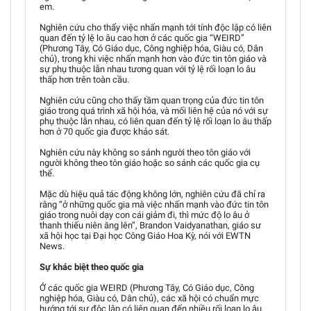
em.
Nghiên cứu cho thấy việc nhấn mạnh tới tính độc lập có liên
quan đến tỷ lệ lo âu cao hơn ở các quốc gia “WEIRD”
(Phương Tây, Có Giáo dục, Công nghiệp hóa, Giàu có, Dân
chủ), trong khi việc nhấn mạnh hơn vào đức tin tôn giáo và
sự phụ thuộc lẫn nhau tương quan với tỷ lệ rối loạn lo âu
thấp hơn trên toàn cầu.
Nghiên cứu cũng cho thấy tầm quan trọng của đức tin tôn
giáo trong quá trình xã hội hóa, và mối liên hệ của nó với sự
phụ thuộc lẫn nhau, có liên quan đến tỷ lệ rối loạn lo âu thấp
hơn ở 70 quốc gia được khảo sát.
Nghiên cứu này không so sánh người theo tôn giáo với
người không theo tôn giáo hoặc so sánh các quốc gia cụ
thể.
Mặc dù hiệu quả tác động không lớn, nghiên cứu đã chỉ ra
rằng “ở những quốc gia mà việc nhấn mạnh vào đức tin tôn
giáo trong nuôi dạy con cái giảm đi, thì mức độ lo âu ở
thanh thiếu niên ăng lên”, Brandon Vaidyanathan, giáo sư
xã hội học tại Đại học Công Giáo Hoa Kỳ, nói với EWTN
News.
Sự khác biệt theo quốc gia
Ở các quốc gia WEIRD (Phương Tây, Có Giáo dục, Công
nghiệp hóa, Giàu có, Dân chủ), các xã hội có chuẩn mực
hướng tới sự độc lập có liên quan đến nhiều rối loạn lo âu