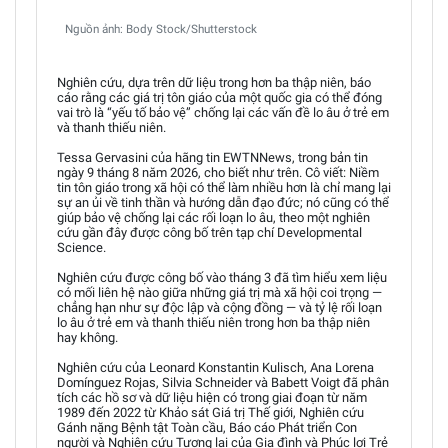
Nguồn ảnh: Body Stock/Shutterstock
Nghiên cứu, dựa trên dữ liệu trong hơn ba thập niên, báo
cáo rằng các giá trị tôn giáo của một quốc gia có thể đóng
vai trò là “yếu tố bảo vệ” chống lại các vấn đề lo âu ở trẻ em
và thanh thiếu niên.
Tessa Gervasini của hãng tin EWTNNews, trong bản tin
ngày 9 tháng 8 năm 2026, cho biết như trên. Cô viết: Niềm
tin tôn giáo trong xã hội có thể làm nhiều hơn là chỉ mang lại
sự an ủi về tinh thần và hướng dẫn đạo đức; nó cũng có thể
giúp bảo vệ chống lại các rối loạn lo âu, theo một nghiên
cứu gần đây được công bố trên tạp chí Developmental
Science.
Nghiên cứu được công bố vào tháng 3 đã tìm hiểu xem liệu
có mối liên hệ nào giữa những giá trị mà xã hội coi trọng —
chẳng hạn như sự độc lập và cộng đồng — và tỷ lệ rối loạn
lo âu ở trẻ em và thanh thiếu niên trong hơn ba thập niên
hay không.
Nghiên cứu của Leonard Konstantin Kulisch, Ana Lorena
Domínguez Rojas, Silvia Schneider và Babett Voigt đã phân
tích các hồ sơ và dữ liệu hiện có trong giai đoạn từ năm
1989 đến 2022 từ Khảo sát Giá trị Thế giới, Nghiên cứu
Gánh nặng Bệnh tật Toàn cầu, Báo cáo Phát triển Con
người và Nghiên cứu Tương lai của Gia đình và Phúc lợi Trẻ