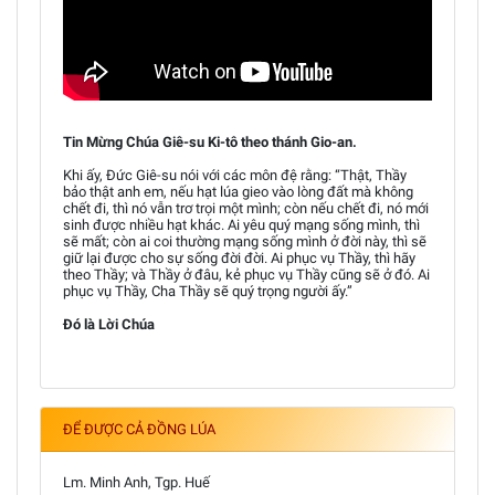
Tin Mừng Chúa Giê-su Ki-tô theo thánh Gio-an.
Khi ấy, Đức Giê-su nói với các môn đệ rằng: “Thật, Thầy
bảo thật anh em, nếu hạt lúa gieo vào lòng đất mà không
chết đi, thì nó vẫn trơ trọi một mình; còn nếu chết đi, nó mới
sinh được nhiều hạt khác. Ai yêu quý mạng sống mình, thì
sẽ mất; còn ai coi thường mạng sống mình ở đời này, thì sẽ
giữ lại được cho sự sống đời đời. Ai phục vụ Thầy, thì hãy
theo Thầy; và Thầy ở đâu, kẻ phục vụ Thầy cũng sẽ ở đó. Ai
phục vụ Thầy, Cha Thầy sẽ quý trọng người ấy.”
Đó là Lời Chúa
ĐỂ ĐƯỢC CẢ ĐỒNG LÚA
Lm. Minh Anh, Tgp. Huế