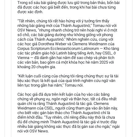
Trong số sáu bài giảng được lưu giữ trong bản thảo, bốn bài
đã được các học giả biết đến, trong khi hai bài chưa từng
được xác định.
"Tất nhiên, chúng tôi rất hào hứng với ý tưởng tìm thấy
những bài giảng mới của Thánh Augustinô," Tornau nói với
OSV News, "nhưng nhanh chóng trở nên hoài nghi vì ở một
số chỗ, các bài giảng dường như không giống với phong
cách của Thánh Augustinô." Nhóm nghiên cứu, cùng với
các học giả Dorothea Weber và Clemens Weidmann của
Corpus Scriptorum Ecclesiasticorum Latinorum — Kho tàng
các tác phẩm giáo hội Latinh bằng tiếng Anh, hay CSEL, ở
Vienna — đã dành gần hai năm để sao chép và phân tích
các văn bản, bao gồm cả một khóa học hè năm 2025 với
khoảng 20 chuyên gia.
"Kết luận cuối cùng của chúng tôi rằng chúng thực sự là tài
liệu xác thực là kết quả của quá trình nghiên cứu ngữ văn
liên tục trong gần hai năm," Tornau nói.
Các học giả đã dựa trên kết luận của họ vào các bằng
chứng về phụng vụ, ngôn ngữ và thần học, tất cả đều nhất
quán chỉ ra rằng Thánh Augustinô là tác giả. Clemens
Weidmann của CSEL, người cũng tham gia vào ấn bản này,
cho biết việc gán bản thảo cho Thánh Augustinô chỉ là
điểm khởi đầu. "Tuy nhiên, chỉ riêng điều này thôi là chưa
đủ để chứng minh Thánh Augustinô là tác giả vì trước đây
nhiều bài giảng không xác thực đã bị gán sai cho ngài," ngài
nói với OSV News.