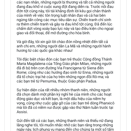
các nạn nhân, những người bị thương và tất cả những người
đang đau khổ vì cuộc xung đột đang diễn ra. Trước nỗi đau
đớn tột cùng này, tôi tái khẳng định lời kêu gọi chân thành
của mình về việc tôn trọng luật nhân đạo và cả hai bên
ngừng tấn công các mục tiêu dân sự. Chiến tranh chỉ sinh
ra thêm chiến tranh và gây ra đau khổ tột cùng. Đã đến lúc
chấm dứt vòng xoáy bạo lực này và tạo điều kiện cho ngoại
giao và đối thoại, để mở đường cho hòa bình.
Và giờ đây, tôi xin gửi lời chào đón nồng nhiệt đến tất cả
anh chị em, những người dân La Mã và những người hành
hương từ các quốc gia khác nhau!
Tôi đặc biệt chào đón các bạn trẻ thuộc Cộng đồng Thánh
Maria Magdalena của Tổng Giáo phận Milan, những người
đã đi bộ trên con đường Via Francigena từ Siena đến
Rome; cũng như các hướng đạo sinh từ Enna, những người
đã tổ chức trại hè của họ trên những ngọn đồi Rô-ma; và
các bạn trẻ từ Pernumia, thuộc Giáo phận Padua.
Sự hiện diện của rất nhiều nhóm thanh niên, những người
đã chọn dành một phần kỳ nghỉ hè của mình cho các hoạt
động giáo dục và kết bạn, là một dấu hiệu của niềm hy
vọng, cũng như cuộc gặp gỡ của các bạn trẻ dòng Phanxicô
mà tôi đã có niềm vui được gặp vào thứ Năm tuần trước tại
Assisi.
Gửi đến tất cả các bạn, những thanh niên và thiếu nữ đang
lắng nghe tôi, tôi muốn nhắc nhở các bạn rằng trong những
ngày này, lịch phụng vụ mang đến cho chúng ta một số tấm