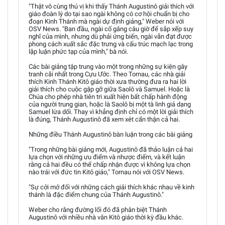
"Thật vô cùng thú vị khi thấy Thánh Augustinô giải thích với
giáo đoàn lý do tại sao ngài không có cơ hội chuẩn bị cho
đoạn Kinh Thánh mà ngài dự định giảng," Weber nói với
OSV News. "Ban đầu, ngài cố gắng câu giờ để sắp xếp suy
nghĩ của mình, nhưng dù phải ứng biến, ngài vẫn đạt được
phong cách xuất sắc đặc trưng và cấu trúc mạch lạc trong
lập luận phức tạp của mình," bà nói.
Các bài giảng tập trung vào một trong những sự kiện gây
tranh cãi nhất trong Cựu Ước. Theo Tornau, các nhà giải
thích Kinh Thánh Kitô giáo thời xưa thường đưa ra hai lời
giải thích cho cuộc gặp gỡ giữa Saolô và Samuel. Hoặc là
Chúa cho phép nhà tiên tri xuất hiện bất chấp hành động
của người trung gian, hoặc là Saolô bị một tà linh giả dạng
Samuel lừa dối. Thay vì khẳng định chỉ có một lời giải thích
là đúng, Thánh Augustinô đã xem xét cẩn thận cả hai.
Những điều Thánh Augustinô bàn luận trong các bài giảng
"Trong những bài giảng mới, Augustinô đã thảo luận cả hai
lựa chọn với những ưu điểm và nhược điểm, và kết luận
rằng cả hai đều có thể chấp nhận được vì không lựa chọn
nào trái với đức tin Kitô giáo," Tornau nói với OSV News.
"Sự cởi mở đối với những cách giải thích khác nhau về kinh
thánh là đặc điểm chung của Thánh Augustinô."
Weber cho rằng đường lối đó đã phân biệt Thánh
Augustinô với nhiều nhà văn Kitô giáo thời kỳ đầu khác.