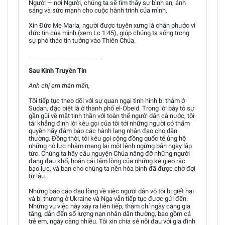
Người — nơi Người, chúng ta sẽ tìm thấy sự bình an, ánh
sáng và sức mạnh cho cuộc hành trình của mình.
Xin Đức Mẹ Maria, người được tuyên xưng là chân phước vì
đức tin của mình (xem Lc 1:45), giúp chúng ta sống trong
sự phó thác tin tưởng vào Thiên Chúa.
________________________
Sau Kinh Truyền Tin
Anh chị em thân mến,
Tôi tiếp tục theo dõi với sự quan ngại tình hình bi thảm ở
Sudan, đặc biệt là ở thành phố el-Obeid. Trong lời bày tỏ sự
gần gũi về mặt tinh thần với toàn thể người dân cả nước, tôi
tái khẳng định lời kêu gọi của tôi tới những người có thẩm
quyền hãy đảm bảo các hành lang nhân đạo cho dân
thường. Đồng thời, tôi kêu gọi cộng đồng quốc tế ủng hộ
những nỗ lực nhằm mang lại một lệnh ngừng bắn ngay lập
tức. Chúng ta hãy cầu nguyện Chúa nâng đỡ những người
đang đau khổ, hoán cải tấm lòng của những kẻ gieo rắc
bạo lực, và ban cho chúng ta nền hòa bình đã được chờ đợi
từ lâu.
Những báo cáo đau lòng về việc người dân vô tội bị giết hại
và bị thương ở Ukraine và Nga vẫn tiếp tục được gửi đến.
Những vụ việc này xảy ra liên tiếp, thậm chí ngày càng gia
tăng, dẫn đến số lượng nạn nhân dân thường, bao gồm cả
trẻ em, ngày càng nhiều. Tôi xin chia sẻ nỗi đau với gia đình