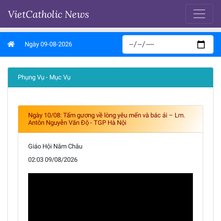
VietCatholic News
Ngày 09-08-2026
Phụng Vụ - Mục Vụ
Ngày 10/08: Tấm gương về lòng yêu mến và bác ái – Lm.
Antôn Nguyễn Văn Độ - TGP Hà Nội
Giáo Hội Năm Châu
02:03 09/08/2026