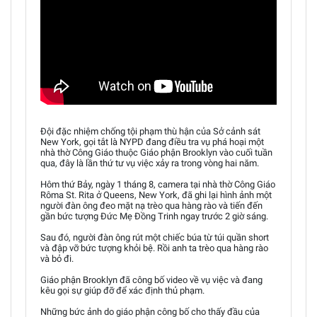
Đội đặc nhiệm chống tội phạm thù hận của Sở cảnh sát
New York, gọi tắt là NYPD đang điều tra vụ phá hoại một
nhà thờ Công Giáo thuộc Giáo phận Brooklyn vào cuối tuần
qua, đây là lần thứ tư vụ việc xảy ra trong vòng hai năm.
Hôm thứ Bảy, ngày 1 tháng 8, camera tại nhà thờ Công Giáo
Rôma St. Rita ở Queens, New York, đã ghi lại hình ảnh một
người đàn ông đeo mặt nạ trèo qua hàng rào và tiến đến
gần bức tượng Đức Mẹ Đồng Trinh ngay trước 2 giờ sáng.
Sau đó, người đàn ông rút một chiếc búa từ túi quần short
và đập vỡ bức tượng khỏi bệ. Rồi anh ta trèo qua hàng rào
và bỏ đi.
Giáo phận Brooklyn đã công bố video về vụ việc và đang
kêu gọi sự giúp đỡ để xác định thủ phạm.
Những bức ảnh do giáo phận công bố cho thấy đầu của