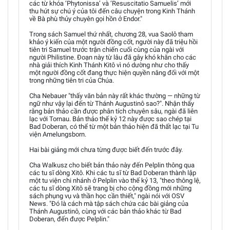
các từ khóa ‘Phytonissa’ và ‘Resuscitatio Samuelis’ mới
thu hút sự chú ý của tôi đến câu chuyện trong Kinh Thánh
về Bà phù thủy chuyên gọi hồn ở Endor."
Trong sách Samuel thứ nhất, chương 28, vua Saolô tham
khảo ý kiến của một người đồng cốt, người này đã triệu hồi
tiên tri Samuel trước trận chiến cuối cùng của ngài với
người Philistine. Đoạn này từ lâu đã gây khó khăn cho các
nhà giải thích Kinh Thánh Kitô vì nó dường như cho thấy
một người đồng cốt đang thực hiện quyền năng đối với một
trong những tiên tri của Chúa.
Cha Nebauer "thấy văn bản này rất khác thường — những từ
ngữ như vậy lại đến từ Thánh Augustinô sao?". Nhận thấy
rằng bản thảo cần được phân tích chuyên sâu, ngài đã liên
lạc với Tornau. Bản thảo thế kỷ 12 này được sao chép tại
Bad Doberan, có thể từ một bản thảo hiện đã thất lạc tại Tu
viện Amelungsborn.
Hai bài giảng mới chưa từng được biết đến trước đây.
Cha Walkusz cho biết bản thảo này đến Pelplin thông qua
các tu sĩ dòng Xitô. Khi các tu sĩ từ Bad Doberan thành lập
một tu viện chi nhánh ở Pelplin vào thế kỷ 13, "theo thông lệ,
các tu sĩ dòng Xitô sẽ trang bị cho cộng đồng mới những
sách phụng vụ và thần học cần thiết," ngài nói với OSV
News. "Đó là cách mà tập sách chứa các bài giảng của
Thánh Augustinô, cùng với các bản thảo khác từ Bad
Doberan, đến được Pelplin."