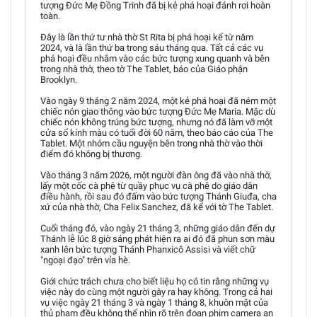
tượng Đức Mẹ Đồng Trinh đã bị kẻ phá hoại đánh rơi hoàn
toàn.
Đây là lần thứ tư nhà thờ St Rita bị phá hoại kể từ năm
2024, và là lần thứ ba trong sáu tháng qua. Tất cả các vụ
phá hoại đều nhắm vào các bức tượng xung quanh và bên
trong nhà thờ, theo tờ The Tablet, báo của Giáo phận
Brooklyn.
Vào ngày 9 tháng 2 năm 2024, một kẻ phá hoại đã ném một
chiếc nón giao thông vào bức tượng Đức Mẹ Maria. Mặc dù
chiếc nón không trúng bức tượng, nhưng nó đã làm vỡ một
cửa sổ kính màu có tuổi đời 60 năm, theo báo cáo của The
Tablet. Một nhóm cầu nguyện bên trong nhà thờ vào thời
điểm đó không bị thương.
Vào tháng 3 năm 2026, một người đàn ông đã vào nhà thờ,
lấy một cốc cà phê từ quầy phục vụ cà phê do giáo dân
điều hành, rồi sau đó đấm vào bức tượng Thánh Giuđa, cha
xứ của nhà thờ, Cha Felix Sanchez, đã kể với tờ The Tablet.
Cuối tháng đó, vào ngày 21 tháng 3, những giáo dân đến dự
Thánh lễ lúc 8 giờ sáng phát hiện ra ai đó đã phun sơn màu
xanh lên bức tượng Thánh Phanxicô Assisi và viết chữ
"ngoại đạo" trên vỉa hè.
Giới chức trách chưa cho biết liệu họ có tin rằng những vụ
việc này do cùng một người gây ra hay không. Trong cả hai
vụ việc ngày 21 tháng 3 và ngày 1 tháng 8, khuôn mặt của
thủ phạm đều không thể nhìn rõ trên đoạn phim camera an