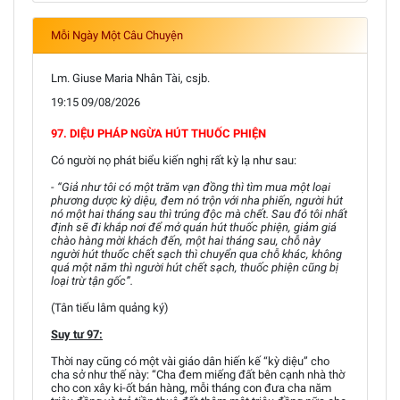
Mỗi Ngày Một Câu Chuyện
Lm. Giuse Maria Nhân Tài, csjb.
19:15 09/08/2026
97. DIỆU PHÁP NGỪA HÚT THUỐC PHIỆN
Có người nọ phát biểu kiến nghị rất kỳ lạ như sau:
- “Giả như tôi có một trăm vạn đồng thì tìm mua một loại
phương dược kỳ diệu, đem nó trộn với nha phiến, người hút
nó một hai tháng sau thì trúng độc mà chết. Sau đó tôi nhất
định sẽ đi khắp nơi để mở quán hút thuốc phiện, giảm giá
chào hàng mời khách đến, một hai tháng sau, chỗ này
người hút thuốc chết sạch thì chuyển qua chỗ khác, không
quá một năm thì người hút chết sạch, thuốc phiện cũng bị
loại trừ tận gốc”.
(Tân tiếu lâm quảng ký)
Suy tư 97:
Thời nay cũng có một vài giáo dân hiến kế “kỳ diệu” cho
cha sở như thế này: “Cha đem miếng đất bên cạnh nhà thờ
cho con xây ki-ốt bán hàng, mỗi tháng con đưa cha năm