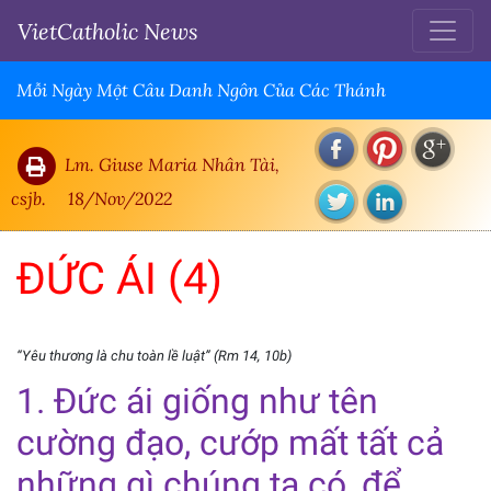
VietCatholic News
Mỗi Ngày Một Câu Danh Ngôn Của Các Thánh
Lm. Giuse Maria Nhân Tài,
csjb.
18/Nov/2022
ĐỨC ÁI (4)
“Yêu thương là chu toàn lề luật” (Rm 14, 10b)
1. Đức ái giống như tên
cường đạo, cướp mất tất cả
những gì chúng ta có, để