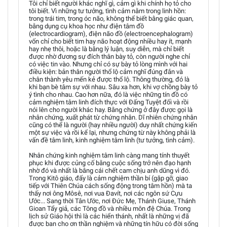
Tôi chỉ biết người khác nghĩ gì, cảm gì khi chính họ tỏ cho
tôi biết. Vì những tư tưởng, tình cảm nằm trong linh hồn:
trong trái tim, trong óc não, không thể biết bằng giác quan,
bằng dụng cụ khoa học như điện tâm đồ
(electrocardiogram), điện não đồ (electroencephalogram)
vốn chỉ cho biết tim hay não hoạt động nhiều hay ít, mạnh
hay nhẹ thôi, hoặc là bằng lý luận, suy diễn, mà chỉ biết
được nhờ đương sự đích thân bày tỏ, còn người nghe chỉ
có việc tin vào. Nhưng chỉ có sự bày tỏ lòng mình với hai
điều kiện: bản thân người thổ lộ cảm nghĩ đúng đắn và
chân thành yêu mến kẻ được thổ lộ. Thông thường, đó là
khi bạn bè tâm sự với nhau. Sâu xa hơn, khi vợ chồng bày tỏ
ý tình cho nhau. Cao hơn nữa, đó là việc những tín đồ có
cảm nghiệm tâm linh đích thực với Đấng Tuyệt đối và rồi
nói lên cho người khác hay. Bằng chứng ở đây được gọi là
nhân chứng, xuất phát từ chứng nhân. Dĩ nhiên chứng nhân
cũng có thể là người (hay nhiều người) duy nhất chứng kiến
một sự việc và rồi kể lại, nhưng chứng từ này không phải là
vấn đề tâm linh, kinh nghiệm tâm linh (tư tưởng, tình cảm).
Nhân chứng kinh nghiệm tâm linh càng mang tính thuyết
phục khi được củng cố bằng cuộc sống trở nên đạo hạnh
nhờ đó và nhất là bằng cái chết cam chịu anh dũng vì đó.
Trong Kitô giáo, đấy là cảm nghiệm thần bí (gặp gỡ, giao
tiếp với Thiên Chúa cách sống động trong tâm hồn) mà ta
thấy nơi ông Môsê, nơi vua Đavít, nơi các ngôn sứ Cựu
Ước... Sang thời Tân Ước, nơi Đức Mẹ, Thánh Giuse, Thánh
Gioan Tẩy giả, các Tông đồ và nhiều môn đệ Chúa. Trong
lịch sử Giáo hội thì là các hiển thánh, nhất là những vị đã
được ban cho ơn thần nghiệm và những tín hữu có đời sống