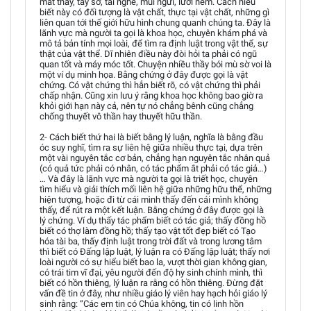
mắt thấy, tay sờ, tai nghe, mũi ngửi, lưỡi nếm. Cách hiểu
biết này có đối tượng là vật chất, thực tại vật chất, những gì
liên quan tới thế giới hữu hình chung quanh chúng ta. Đây là
lãnh vực mà người ta gọi là khoa học, chuyên khám phá và
mô tả bản tính mọi loài, để tìm ra định luật trong vật thể, sự
thật của vật thể. Dĩ nhiên điều này đòi hỏi ta phải có ngũ
quan tốt và máy móc tốt. Chuyện nhiều thầy bói mù sờ voi là
một ví dụ minh họa. Bằng chứng ở đây được gọi là vật
chứng. Có vật chứng thì hẳn biết rõ, có vật chứng thì phải
chấp nhận. Cũng xin lưu ý rằng khoa học không bao giờ ra
khỏi giới hạn này cả, nên tự nó chẳng bênh cũng chẳng
chống thuyết vô thần hay thuyết hữu thần.
2- Cách biết thứ hai là biết bằng lý luận, nghĩa là bằng đầu
óc suy nghĩ, tìm ra sự liên hệ giữa nhiều thực tại, dựa trên
một vài nguyên tắc cơ bản, chẳng hạn nguyên tắc nhân quả
(có quả tức phải có nhân, có tác phẩm ắt phải có tác giả…)
… Và đây là lãnh vực mà người ta gọi là triết học, chuyên
tìm hiểu và giải thích mối liên hệ giữa những hữu thể, những
hiện tượng, hoặc đi từ cái mình thấy đến cái mình không
thấy, để rút ra một kết luận. Bằng chứng ở đây được gọi là
lý chứng. Ví dụ thấy tác phẩm biết có tác giả; thấy đồng hồ
biết có thợ làm đồng hồ; thấy tạo vật tốt đẹp biết có Tạo
hóa tài ba, thấy định luật trong trời đất và trong lương tâm
thì biết có Đấng lập luật, lý luận ra có Đấng lập luật; thấy nơi
loài người có sự hiểu biết bao la, vượt thời gian không gian,
có trái tim vĩ đại, yêu người đến độ hy sinh chính mình, thì
biết có hồn thiêng, lý luận ra rằng có hồn thiêng. Đừng đặt
vấn đề tin ở đây, như nhiều giáo lý viên hay hạch hỏi giáo lý
sinh rằng: “Các em tin có Chúa không, tin có linh hồn