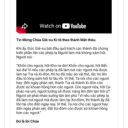
Tin Mừng Chúa Giê-su Ki-tô theo thánh Mát-thêu.
Khi ấy, Đức Giê-su bắt đầu quở trách các thành đã chứng
kiến phần lớn các phép lạ Người làm mà không sám hối.
Người nói :
“Khốn cho ngươi, hỡi Kho-ra-din! Khốn cho ngươi, hỡi Bết-
xai-đa! Vì nếu các phép lạ đã làm nơi các ngươi mà được
làm tại Tia và Xi-đôn, thì họ đã mặc áo vải thô, rắc tro lên
đầu tỏ lòng sám hối từ lâu rồi. Vì thế, Ta nói cho các ngươi
hay: đến ngày phán xét, thành Tia và thành Xi-đôn còn
được xử khoan hồng hơn các ngươi. Còn ngươi nữa, hỡi Ca-
phác-na-um, ngươi tưởng sẽ được nâng lên đến tận trời ư?
Ngươi sẽ phải nhào xuống tận âm phủ ! Vì nếu các phép lạ
đã làm nơi ngươi mà được làm tại Xơ-đôm, thì thành ấy đã
tồn tại cho đến ngày nay. Vì thế, Ta nói cho các ngươi hay:
đến ngày phán xét, đất Xơ-đôm còn được xử khoan hồng
hơn các ngươi.”
Đó là lời Chúa