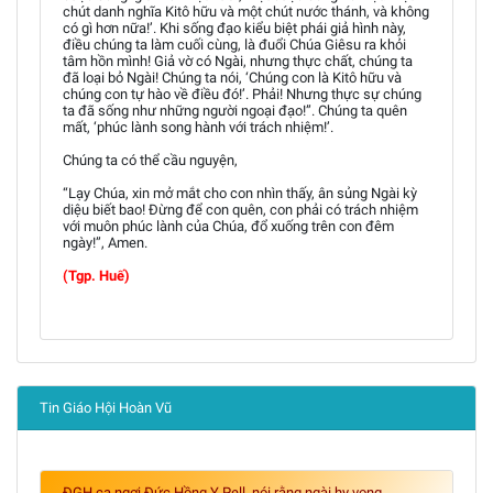
chút danh nghĩa Kitô hữu và một chút nước thánh, và không
có gì hơn nữa!’. Khi sống đạo kiểu biệt phái giả hình này,
điều chúng ta làm cuối cùng, là đuổi Chúa Giêsu ra khỏi
tâm hồn mình! Giả vờ có Ngài, nhưng thực chất, chúng ta
đã loại bỏ Ngài! Chúng ta nói, ‘Chúng con là Kitô hữu và
chúng con tự hào về điều đó!’. Phải! Nhưng thực sự chúng
ta đã sống như những người ngoại đạo!”. Chúng ta quên
mất, ‘phúc lành song hành với trách nhiệm!’.
Chúng ta có thể cầu nguyện,
“Lạy Chúa, xin mở mắt cho con nhìn thấy, ân sủng Ngài kỳ
diệu biết bao! Đừng để con quên, con phải có trách nhiệm
với muôn phúc lành của Chúa, đổ xuống trên con đêm
ngày!”, Amen.
(Tgp. Huế)
Tin Giáo Hội Hoàn Vũ
ĐGH ca ngợi Đức Hồng Y Pell, nói rằng ngài hy vọng