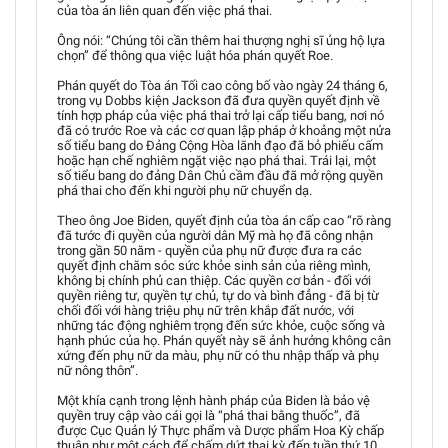
của tòa án liên quan đến việc phá thai.
Ông nói: “Chúng tôi cần thêm hai thượng nghị sĩ ủng hộ lựa
chọn” để thông qua việc luật hóa phán quyết Roe.
Phán quyết do Tòa án Tối cao công bố vào ngày 24 tháng 6,
trong vụ Dobbs kiện Jackson đã đưa quyền quyết định về
tính hợp pháp của việc phá thai trở lại cấp tiểu bang, nơi nó
đã có trước Roe và các cơ quan lập pháp ở khoảng một nửa
số tiểu bang do Đảng Cộng Hòa lãnh đạo đã bỏ phiếu cấm
hoặc hạn chế nghiêm ngặt việc nạo phá thai. Trái lại, một
số tiểu bang do đảng Dân Chủ cầm đầu đã mở rộng quyền
phá thai cho đến khi người phụ nữ chuyển dạ.
Theo ông Joe Biden, quyết định của tòa án cấp cao “rõ ràng
đã tước đi quyền của người dân Mỹ mà họ đã công nhận
trong gần 50 năm - quyền của phụ nữ được đưa ra các
quyết định chăm sóc sức khỏe sinh sản của riêng mình,
không bị chính phủ can thiệp. Các quyền cơ bản - đối với
quyền riêng tư, quyền tự chủ, tự do và bình đẳng - đã bị từ
chối đối với hàng triệu phụ nữ trên khắp đất nước, với
những tác động nghiêm trọng đến sức khỏe, cuộc sống và
hạnh phúc của họ. Phán quyết này sẽ ảnh hưởng không cân
xứng đến phụ nữ da màu, phụ nữ có thu nhập thấp và phụ
nữ nông thôn”.
Một khía cạnh trong lệnh hành pháp của Biden là bảo vệ
quyền truy cập vào cái gọi là “phá thai bằng thuốc”, đã
được Cục Quản lý Thực phẩm và Dược phẩm Hoa Kỳ chấp
thuận như một cách để chấm dứt thai kỳ đến tuần thứ 10.