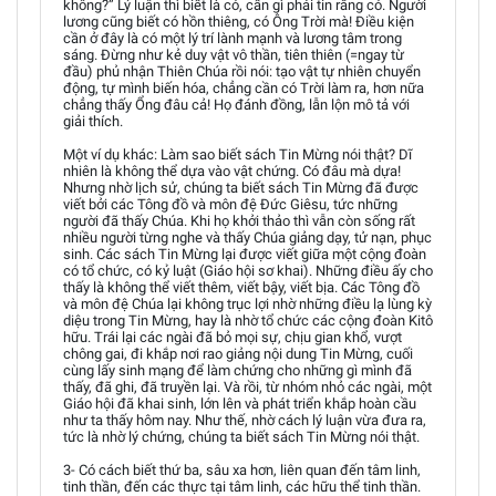
không?” Lý luận thì biết là có, cần gì phải tin rằng có. Người
lương cũng biết có hồn thiêng, có Ông Trời mà! Điều kiện
cần ở đây là có một lý trí lành mạnh và lương tâm trong
sáng. Đừng như kẻ duy vật vô thần, tiên thiên (=ngay từ
đầu) phủ nhận Thiên Chúa rồi nói: tạo vật tự nhiên chuyển
động, tự mình biến hóa, chẳng cần có Trời làm ra, hơn nữa
chẳng thấy Ổng đâu cả! Họ đánh đồng, lẫn lộn mô tả với
giải thích.
Một ví dụ khác: Làm sao biết sách Tin Mừng nói thật? Dĩ
nhiên là không thể dựa vào vật chứng. Có đâu mà dựa!
Nhưng nhờ lịch sử, chúng ta biết sách Tin Mừng đã được
viết bởi các Tông đồ và môn đệ Đức Giêsu, tức những
người đã thấy Chúa. Khi họ khởi thảo thì vẫn còn sống rất
nhiều người từng nghe và thấy Chúa giảng dạy, tử nạn, phục
sinh. Các sách Tin Mừng lại được viết giữa một cộng đoàn
có tổ chức, có kỷ luật (Giáo hội sơ khai). Những điều ấy cho
thấy là không thể viết thêm, viết bậy, viết bịa. Các Tông đồ
và môn đệ Chúa lại không trục lợi nhờ những điều lạ lùng kỳ
diệu trong Tin Mừng, hay là nhờ tổ chức các cộng đoàn Kitô
hữu. Trái lại các ngài đã bỏ mọi sự, chịu gian khổ, vượt
chông gai, đi khắp nơi rao giảng nội dung Tin Mừng, cuối
cùng lấy sinh mạng để làm chứng cho những gì mình đã
thấy, đã ghi, đã truyền lại. Và rồi, từ nhóm nhỏ các ngài, một
Giáo hội đã khai sinh, lớn lên và phát triển khắp hoàn cầu
như ta thấy hôm nay. Như thế, nhờ cách lý luận vừa đưa ra,
tức là nhờ lý chứng, chúng ta biết sách Tin Mừng nói thật.
3- Có cách biết thứ ba, sâu xa hơn, liên quan đến tâm linh,
tinh thần, đến các thực tại tâm linh, các hữu thể tinh thần.