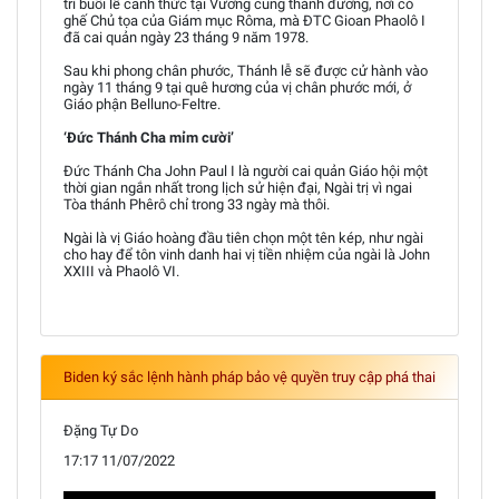
trì buổi lễ canh thức tại Vương cung thánh đường, nơi có
ghế Chủ tọa của Giám mục Rôma, mà ĐTC Gioan Phaolô I
đã cai quản ngày 23 tháng 9 năm 1978.
Sau khi phong chân phước, Thánh lễ sẽ được cử hành vào
ngày 11 tháng 9 tại quê hương của vị chân phước mới, ở
Giáo phận Belluno-Feltre.
‘Đức Thánh Cha mỉm cười’
Đức Thánh Cha John Paul I là người cai quản Giáo hội một
thời gian ngắn nhất trong lịch sử hiện đại, Ngài trị vì ngai
Tòa thánh Phêrô chỉ trong 33 ngày mà thôi.
Ngài là vị Giáo hoàng đầu tiên chọn một tên kép, như ngài
cho hay để tôn vinh danh hai vị tiền nhiệm của ngài là John
XXIII và Phaolô VI.
Biden ký sắc lệnh hành pháp bảo vệ quyền truy cập phá thai
Đặng Tự Do
17:17 11/07/2022