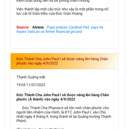
kiểm soát dòng tiền và đề phòng tham nhũng.
Việc thành lập một cấu trúc như vậy là một phần trong nỗ
lực cải tổ Giáo triều của Đức Giáo Hoàng.
Source:
Aleteia
Pope praises Cardinal Pell, says he
hopes Vatican on firmer financial ground
Đức Thánh Cha John Paul I sẽ được nâng lên hàng Chân
phước vào ngày 4/9/2022
Thanh Quảng sdb
19:04 11/07/2022
Đức Thánh Cha John Paul I sẽ được nâng lên hàng Chân
phước (Á thánh) vào ngày 4/9/2022
Đức Thánh Cha Phanxicô sẽ tôn vinh chân phước cho
người tiền nhiệm của mình, là ĐTC John Paul I, vào Chủ
nhật ngày 4 tháng 9, trong thánh lễ tại Quảng trường Thánh
Phêrô.