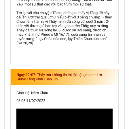
Yêu, một sự thật cao vời, bao trùm mọi sự thật.
Trở lại với câu chuyện Tôma, chúng ta thấy vị Tông đồ này
đã lần lượt trải qua 3 thứ hiểu biết với 3 bằng chứng: 1- thấy
Chúa liền nhận ra vị Thầy mình đã sống với suốt 3 năm. 2-
nhìn vết thương ở bàn tay và cạnh sườn Thầy, suy ra rằng
Thầy đã thực sự sống lại. 3- được sự soi sáng, được ơn
mạc khải (như Phêrô ở Mt 16,17), cuối cùng tin nhận và
tuyên xưng: “Lạy Chúa của con, lạy Thiên Chúa của con”
(Ga 20,28).
Ngày 12/07: Thấy mà không tin thì tội nặng hơn – Lm.
Giuse Lăng Kinh Luân, CS
Giáo Hội Năm Châu
03:08 11/07/2022