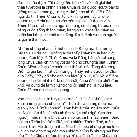
đức tin sâu đậm. Tất cả họ đều tiếp xúc với thế giới tinh
thần tuyệt đối là chính Thiên Chúa và đã được Người bày tỏ
(tiếng chuyên môn gọi là mạc khải) cho nhiều điều. Các
ngài đã tin Thiên Chúa rồi tỏ lộ kinh nghiệm ấy lại cho
chúng ta, để chúng ta tin vào các ngài và từ đó tin vào
Thiên Chúa. Tất cả các ngài đã củng cố chứng từ của mình
bằng cuộc sống thánh thiện, bằng gian khổ triền miên và
phần lớn bằng cái chết anh dũng. Đó là lãnh vực mà người
ta gọi là thần học.
Nhưng chứng nhân số một chính là Đấng mà Tin mừng
Gioan 1,18 đã nói: “Không ai đã thấy Thiên Chúa bao giờ;
nhưng Con Một là Thiên Chúa và là Đấng hằng ở nơi cung
lòng Chúa Cha, chính Người đã tỏ cho chúng ta biết”. Chính
Chúa Giêsu cũng xác nhận như thế với các Tông đồ trong
Diễn từ giã biệt: “Tất cả những gì Thầy nghe được nơi Cha
của Thầy, Thầy đã cho anh em biết” (Ga 15,15). Rồi để làm
chứng cho lời mình nói là chân thật, Chúa đã chịu chết đau
khổ. Và cũng để làm chứng cho lời mình nói là hữu hiệu,
Chúa đã phục sinh vinh quang.
Vậy Chúa Giêsu đã bày tỏ những gì từ Thiên Chúa, mạc
khải những gì cho chúng ta? Thưa đó là những điều mà
giáo lý gọi là “mầu nhiệm”. Trên hết là mầu nhiệm một Chúa
ba Ngôi, tiếp đến là mầu nhiệm Nhập thể (Ngôi Con làm
người), mầu nhiệm Chúa tử nạn phục sinh, mầu nhiệm Giáo
hội như Thân thể Đức Kitô, mầu nhiệm Thánh Thể, mầu
nhiệm Đức Mẹ đồng trinh…. Như thế, theo những gì nói trên
kia, có thể cho rằng các mầu nhiệm chính là những nỗi lòng
của Thiên Chúa, những tâm sự về gia đình Thiên Chúa mà