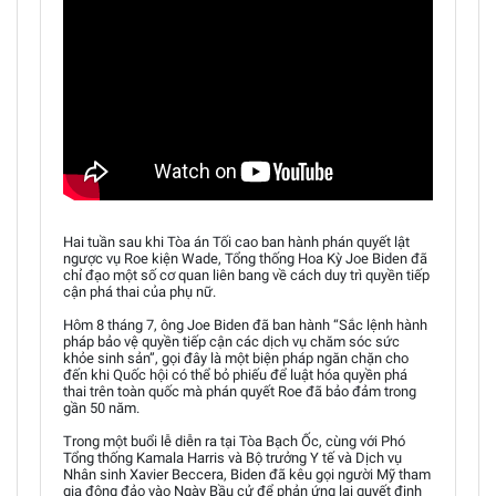
Hai tuần sau khi Tòa án Tối cao ban hành phán quyết lật
ngược vụ Roe kiện Wade, Tổng thống Hoa Kỳ Joe Biden đã
chỉ đạo một số cơ quan liên bang về cách duy trì quyền tiếp
cận phá thai của phụ nữ.
Hôm 8 tháng 7, ông Joe Biden đã ban hành “Sắc lệnh hành
pháp bảo vệ quyền tiếp cận các dịch vụ chăm sóc sức
khỏe sinh sản”, gọi đây là một biện pháp ngăn chặn cho
đến khi Quốc hội có thể bỏ phiếu để luật hóa quyền phá
thai trên toàn quốc mà phán quyết Roe đã bảo đảm trong
gần 50 năm.
Trong một buổi lễ diễn ra tại Tòa Bạch Ốc, cùng với Phó
Tổng thống Kamala Harris và Bộ trưởng Y tế và Dịch vụ
Nhân sinh Xavier Beccera, Biden đã kêu gọi người Mỹ tham
gia đông đảo vào Ngày Bầu cử để phản ứng lại quyết định