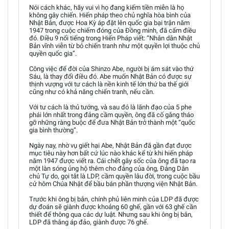
Nói cách khác, hãy vui vì họ đang kiếm tiền miễn là họ
không gây chiến. Hiến pháp theo chủ nghĩa hòa bình của
Nhật Bản, được Hoa Kỳ áp đặt lên quốc gia bại trận năm
1947 trong cuộc chiếm đóng của Đồng minh, đã cấm điều
đó. Điều 9 nổi tiếng trong Hiến Pháp viết: “Nhân dân Nhật
Bản vĩnh viễn từ bỏ chiến tranh như một quyền lợi thuộc chủ
quyền quốc gia”.
Công việc để đời của Shinzo Abe, người bị ám sát vào thứ
Sáu, là thay đổi điều đó. Abe muốn Nhật Bản có được sự
thịnh vượng với tư cách là nền kinh tế lớn thứ ba thế giới
cũng như có khả năng chiến tranh, nếu cần.
Với tư cách là thủ tướng, và sau đó là lãnh đạo của 5 phe
phái lớn nhất trong đảng cầm quyền, ông đã cố gắng tháo
gỡ những ràng buộc để đưa Nhật Bản trở thành một “quốc
gia bình thường”.
Ngày nay, nhờ vụ giết hại Abe, Nhật Bản đã gần đạt được
mục tiêu này hơn bất cứ lúc nào khác kể từ khi hiến pháp
năm 1947 được viết ra. Cái chết gây sốc của ông đã tạo ra
một làn sóng ủng hộ thêm cho đảng của ông, Đảng Dân
chủ Tự do, gọi tắt là LDP, cầm quyền lâu đời, trong cuộc bầu
cử hôm Chúa Nhật để bầu bán phần thượng viện Nhật Bản.
Trước khi ông bị bắn, chính phủ liên minh của LDP đã được
dự đoán sẽ giành được khoảng 60 ghế, gần với 63 ghế cần
thiết để thông qua các dự luật. Nhưng sau khi ông bị bắn,
LDP đã thắng áp đảo, giành được 76 ghế.