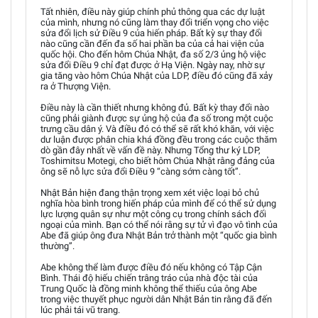
Tất nhiên, điều này giúp chính phủ thông qua các dự luật
của mình, nhưng nó cũng làm thay đổi triển vọng cho việc
sửa đổi lịch sử Điều 9 của hiến pháp. Bất kỳ sự thay đổi
nào cũng cần đến đa số hai phần ba của cả hai viện của
quốc hội. Cho đến hôm Chúa Nhật, đa số 2/3 ủng hộ việc
sửa đổi Điều 9 chỉ đạt được ở Hạ Viện. Ngày nay, nhờ sự
gia tăng vào hôm Chúa Nhật của LDP, điều đó cũng đã xảy
ra ở Thượng Viện.
Điều này là cần thiết nhưng không đủ. Bất kỳ thay đổi nào
cũng phải giành được sự ủng hộ của đa số trong một cuộc
trưng cầu dân ý. Và điều đó có thể sẽ rất khó khăn, với việc
dư luận được phân chia khá đồng đều trong các cuộc thăm
dò gần đây nhất về vấn đề này. Nhưng Tổng thư ký LDP,
Toshimitsu Motegi, cho biết hôm Chúa Nhật rằng đảng của
ông sẽ nỗ lực sửa đổi Điều 9 “càng sớm càng tốt”.
Nhật Bản hiện đang thận trọng xem xét việc loại bỏ chủ
nghĩa hòa bình trong hiến pháp của mình để có thể sử dụng
lực lượng quân sự như một công cụ trong chính sách đối
ngoại của mình. Bạn có thể nói rằng sự tử vì đạo vô tình của
Abe đã giúp ông đưa Nhật Bản trở thành một “quốc gia bình
thường”.
Abe không thể làm được điều đó nếu không có Tập Cận
Bình. Thái độ hiếu chiến trâng tráo của nhà độc tài của
Trung Quốc là đồng minh không thể thiếu của ông Abe
trong việc thuyết phục người dân Nhật Bản tin rằng đã đến
lúc phải tái vũ trang.