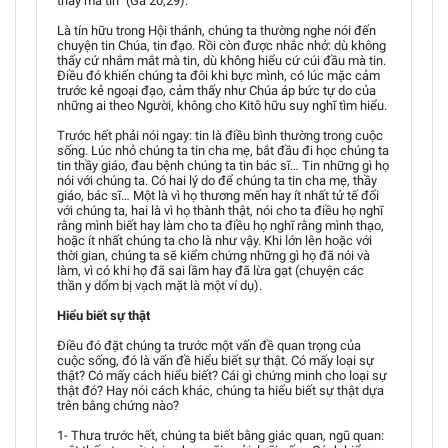
thấy mà tin” (Ga 20,29).
Là tín hữu trong Hội thánh, chúng ta thường nghe nói đến
chuyện tin Chúa, tin đạo. Rồi còn được nhắc nhở: dù không
thấy cứ nhắm mắt mà tin, dù không hiểu cứ cúi đầu mà tin.
Điều đó khiến chúng ta đôi khi bực mình, có lúc mặc cảm
trước kẻ ngoại đạo, cảm thấy như Chúa áp bức tự do của
những ai theo Người, không cho Kitô hữu suy nghĩ tìm hiểu.
Trước hết phải nói ngay: tin là điều bình thường trong cuộc
sống. Lúc nhỏ chúng ta tin cha mẹ, bắt đầu đi học chúng ta
tin thầy giáo, đau bệnh chúng ta tin bác sĩ… Tin những gì họ
nói với chúng ta. Có hai lý do để chúng ta tin cha mẹ, thầy
giáo, bác sĩ… Một là vì họ thương mến hay ít nhất tử tế đối
với chúng ta, hai là vì họ thành thật, nói cho ta điều họ nghĩ
rằng mình biết hay làm cho ta điều họ nghĩ rằng mình thạo,
hoặc ít nhất chúng ta cho là như vậy. Khi lớn lên hoặc với
thời gian, chúng ta sẽ kiểm chứng những gì họ đã nói và
làm, vì có khi họ đã sai lầm hay đã lừa gạt (chuyện các
thần y dổm bị vạch mặt là một ví dụ).
Hiểu biết sự thật
Điều đó đặt chúng ta trước một vấn đề quan trọng của
cuộc sống, đó là vấn đề hiểu biết sự thật. Có mấy loại sự
thật? Có mấy cách hiểu biết? Cái gì chứng minh cho loại sự
thật đó? Hay nói cách khác, chúng ta hiểu biết sự thật dựa
trên bằng chứng nào?
1- Thưa trước hết, chúng ta biết bằng giác quan, ngũ quan: