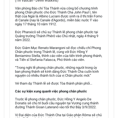
(Tin Vatican - Devin Watkins)
Văn phòng Báo chí Tòa Thánh vừa công bố chương trình
phong Chân phước cho Đức Thánh Cha John Paul I, tên
thật của Ngài là Albino Luciani được sinh ra ở thị trấn Forno
di Canale (nay là Canale d’Agordo), miền bắc nước Ý vào
ngày 17 tháng 10 năm 1912.
Đức Phanxicô sẽ chủ sự Thánh lễ phong chân phước tại
Quảng trường Thánh Phêrô vào Chủ nhật, ngày 4 tháng 9
năm 2022.
Đức Giám Mục Renato Marangoni sẽ đọc chiếu chỉ Phong
Chân phước trong Thánh lễ, cùng với Đức Hồng Y
Beniamino Stella, thỉnh cáo viên của tiến trình phong thánh,
và Tiến sĩ Stefania Falasca, Phó thỉnh cáo viên.
“Trong nghi lễ phong chân phước, những người trong ủy
ban phong thánh sẽ kính dâng Đức Thánh Cha cuốn kinh
nguyện có nhiều thánh tích của vị Chân phước mới.”
Vé tham dự Thánh lễ sẽ được Tòa thánh phân phối...
Các sự kiện xung quanh việc phong chân phước
Trước lễ phong chân phước, Đức Hồng Y Angelo De
Donatis sẽ chủ trì buổi cầu nguyện tại Vương cung thánh
đường Thánh Gioan Lateranô vào tối thứ Bảy 3/9/2022.
Vị Đại diện của Đức Thánh Cha tại Giáo phận Rôma sẽ chủ