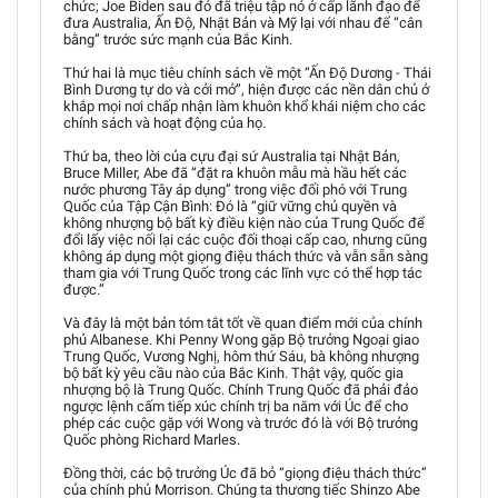
chức; Joe Biden sau đó đã triệu tập nó ở cấp lãnh đạo để
đưa Australia, Ấn Độ, Nhật Bản và Mỹ lại với nhau để “cân
bằng” trước sức mạnh của Bắc Kinh.
Thứ hai là mục tiêu chính sách về một “Ấn Độ Dương - Thái
Bình Dương tự do và cởi mở”, hiện được các nền dân chủ ở
khắp mọi nơi chấp nhận làm khuôn khổ khái niệm cho các
chính sách và hoạt động của họ.
Thứ ba, theo lời của cựu đại sứ Australia tại Nhật Bản,
Bruce Miller, Abe đã “đặt ra khuôn mẫu mà hầu hết các
nước phương Tây áp dụng” trong việc đối phó với Trung
Quốc của Tập Cận Bình: Đó là “giữ vững chủ quyền và
không nhượng bộ bất kỳ điều kiện nào của Trung Quốc để
đổi lấy việc nối lại các cuộc đối thoại cấp cao, nhưng cũng
không áp dụng một giọng điệu thách thức và vẫn sẵn sàng
tham gia với Trung Quốc trong các lĩnh vực có thể hợp tác
được.”
Và đây là một bản tóm tắt tốt về quan điểm mới của chính
phủ Albanese. Khi Penny Wong gặp Bộ trưởng Ngoại giao
Trung Quốc, Vương Nghị, hôm thứ Sáu, bà không nhượng
bộ bất kỳ yêu cầu nào của Bắc Kinh. Thật vậy, quốc gia
nhượng bộ là Trung Quốc. Chính Trung Quốc đã phải đảo
ngược lệnh cấm tiếp xúc chính trị ba năm với Úc để cho
phép các cuộc gặp với Wong và trước đó là với Bộ trưởng
Quốc phòng Richard Marles.
Đồng thời, các bộ trưởng Úc đã bỏ “giọng điệu thách thức”
của chính phủ Morrison. Chúng ta thương tiếc Shinzo Abe