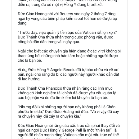
diễn ra, trong đó có một vị Hồng Y đang bị xét xử.
Đức Giáo Hoàng nói với Reuters vào ngày 2 tháng 7 rằng
ngài hy vọng các biện pháp kiểm soát tốt hơn sẽ được áp
dụng.
“Trước đây, việc quản lý tiền bạc của Vatican rất lộn xộn,”
Đức Thánh Cha thừa nhận trong cuộc phỏng vấn, được
công bố dần dần trong vài ngày qua.
Ngài cho biết các chuyên gia hiện đang ở các vị trí không bị
thao túng bởi những nhà hảo tâm hoặc những người được
cho là bạn bè.
Ví dụ, Đức Hồng Y Angelo Becciu đã tự bào chữa và về cơ
bản, ngài cho rằng đã bị các người này người khác dẫn dắt
đi lạc hướng.
Đức Thánh Cha Phanxicô thừa nhận rằng các linh mục
không có kinh nghiệm tài chính đã được yêu cầu quản lý
các bộ phận và do đó tìm kiếm lời khuyên từ bạn bè.
“Nhưng đôi khi những người bạn này không phải là Chân
phước Imelda,” Đức Giáo Hoàng nói đùa. “Và vì vậy đã xảy
ra chuyện này, đã xảy ra chuyện kia.”
Đức Giáo Hoàng nói rằng các cấu trúc cần phải thay đổi và
ngài ca ngợi Đức Hồng Y George Pell là một “thiên tài”, là
người đã nhấn mạnh rằng Vatican cần một cấu trúc có thể