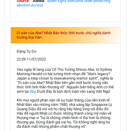
Source:
Aleteia
Biden signs executive order protecting
abortion access
Di sản của Abe? Nhật Bản thức tỉnh trước chủ nghĩa bành
trướng Đại Hán
Đặng Tự Do
22:09 11/07/2022
Vào ngày lễ tang của Cố Thủ Tướng Shinzo Abe, tờ Sydney
Morning Herald có bài tường trình nhan đề “Abe’s legacy?
Japan a step closer to reawakening warrior spirit”, nghĩa là
“Di sản của Abe? Nhật Bản tiến gần một bước trong việc
thức tỉnh tinh thần thượng võ”. Nguyên bản tiếng Anh có thể
xem tại
đây
. Dưới đây là bản dịch toàn văn sang Việt Ngữ.
Khi mọi người phàn nàn về sự toàn thắng của nền kinh tế
Nhật Bản vào những năm 1980, nhà sáng lập Singapore Lý
Quang Diệu đã nói với họ rằng hãy bằng lòng với điều đó.
Hãy để người Nhật có được những thành công mỹ mãn về
thương mại vì “họ là những chiến binh vĩ đại hơn là những
thương gia. Đừng đánh giá sai họ. Tôi không nghĩ rằng họ
đã đánh mất những phẩm chất thượng võ”.