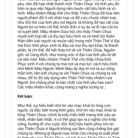
yêu, nên đã hợp nhất thành một Thiên Chúa. Và tình yêu đó
tràn ra qua việc Người dựng nên muôn vật hữu hình và vô
hình. Mầu nhiệm Nhập thể cho thấy Thiên Chúa đã hóa nên
người phàm để ở với nhân loại và để cứu chuộc nhân loại,
như đòi hỏi của tình yêu nơi Người, là không để tạo vật của
Người bơ vơ trên cõi thế, khốn đốn vì tự do và đi vào cõi hư
vô tuyệt diệt. Mầu nhiệm Giáo hội cho thấy Thiên Chúa
muốn kết hợp tất cả thụ tạo hữu hình và vô hình (từ thiên
thần đến loài người và muôn vật) trong một Thân Thể vĩ đại
mà Đức Kitô phục sinh là đầu và mọi thụ tạo khác là thành
phần, là chi thể, để hết thảy trở về với Thiên Chúa, Nguồn
gốc và Cùng đích, như mong ước vĩ đại của tình yêu là tất
cả nên một. Mầu nhiệm Thánh Thể cho thấy Chúa Kitô
Phục sinh ở với chúng ta mọi nơi và mọi lúc cách hữu hình
nhờ Mình Máu Người. Mình Máu ấy duy trì nơi ta sự sống
thần linh, liên kết chúng ta với Thiên Chúa và chúng ta với
nhau, để từ đó xây dựng nên Thân Thể mầu nhiệm của
Người. Đó chẳng phải là bản chất của tình yêu hay sao?
Các mầu nhiệm khác cũng mang ý nghĩa tương tự…
Kết luận:
Như thế, sự hiểu biết nhờ tin vào mạc khải từ lòng con
người, và đặc biệt trong Kitô giáo, nhờ tin vào mạc khải từ
lòng Thiên Chúa, chính là kiểu hiểu biết mang tính sâu xa
nhất, nhân bản nhất, vì có thể giúp tạo ra ý nghĩa cho kiếp
sống, hướng đi cho cuộc đời. Kitô hữu hạnh phúc khi tin
vào Thiên Chúa vì Người không sai lầm cũng chẳng lừa gạt
chúng ta. Những gì Người mạc khải cho chúng ta xuất phát
từ tình yêu của Thiên Chúa, có nội dung: Thiên Chúa là Tình