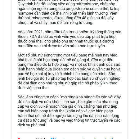
Quy trình bắt đầu bằng việc dùng mifepristone, chất này
ngăn chặn nguồn cung cấp progesterone của cơ thể, là loại
hormone cần thiết để thai nhi phát triển bình thường. Viên
thứ hai, misoprostol, được uống đến 48 giờ sau đó, gây
chuột rút và chảy máu để làm rỗng tử cung.
Vào năm 2021, năm đầu tiên trong nhiệm kỳ tổng thống của
Biden, FDA đã dỡ bỏ vĩnh viễn yêu cầu cấp phát trực tiếp
thuốc phá thai, cho phép phụ nữ nhận thuốc qua đường
bưu điện sau khi được tư vấn sức khỏe trực tuyến.
Một số phụ nữ sống trong một tiểu bang mà hiện nay việc
phá thai là bất hợp pháp có thể cố gắng đi đến một tiểu
bang mà điều đó là hợp pháp, và một số khía cạnh của sắc
lệnh hành pháp của Biden tìm cách bảo vệ quyền của họ và
bảo vệ họ khỏi bị truy tố ở chính tiểu bang của mình. Sắc
lệnh kêu gọi Bộ Tư pháp tập hợp các luật sư chuyên nghiệp
để đại diện cho những phụ nữ gặp rắc rối pháp lý khi theo
đuổi việc phá thai.
Sắc lệnh cũng tìm cách “mở rộng khả năng tiếp cận với đầy
đủ các dịch vụ sức khỏe sinh sản, bao gồm các nhà cung
cấp và dịch vụ kế hoạch hóa gia đình, chẳng hạn như tiếp
cận với biện pháp tránh thai khẩn cấp và các biện pháp
tránh thai có thể đảo ngược tác dụng lâu dài như các dụng
cụ đặt ở tử cung” và bảo vệ việc thông tin trực tuyến về các
dịch vụ phá thai.