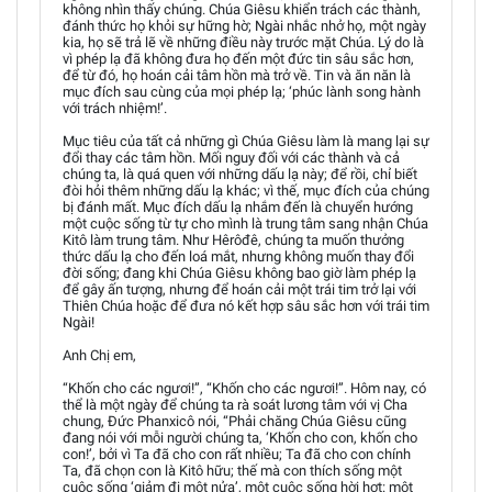
không nhìn thấy chúng. Chúa Giêsu khiển trách các thành,
đánh thức họ khỏi sự hững hờ; Ngài nhắc nhở họ, một ngày
kia, họ sẽ trả lẽ về những điều này trước mặt Chúa. Lý do là
vì phép lạ đã không đưa họ đến một đức tin sâu sắc hơn,
để từ đó, họ hoán cải tâm hồn mà trở về. Tin và ăn năn là
mục đích sau cùng của mọi phép lạ; ‘phúc lành song hành
với trách nhiệm!’.
Mục tiêu của tất cả những gì Chúa Giêsu làm là mang lại sự
đổi thay các tâm hồn. Mối nguy đối với các thành và cả
chúng ta, là quá quen với những dấu lạ này; để rồi, chỉ biết
đòi hỏi thêm những dấu lạ khác; vì thế, mục đích của chúng
bị đánh mất. Mục đích dấu lạ nhắm đến là chuyển hướng
một cuộc sống từ tự cho mình là trung tâm sang nhận Chúa
Kitô làm trung tâm. Như Hêrôđê, chúng ta muốn thưởng
thức dấu lạ cho đến loá mắt, nhưng không muốn thay đổi
đời sống; đang khi Chúa Giêsu không bao giờ làm phép lạ
để gây ấn tượng, nhưng để hoán cải một trái tim trở lại với
Thiên Chúa hoặc để đưa nó kết hợp sâu sắc hơn với trái tim
Ngài!
Anh Chị em,
“Khốn cho các ngươi!”, “Khốn cho các ngươi!”. Hôm nay, có
thể là một ngày để chúng ta rà soát lương tâm với vị Cha
chung, Đức Phanxicô nói, “Phải chăng Chúa Giêsu cũng
đang nói với mỗi người chúng ta, ‘Khốn cho con, khốn cho
con!’, bởi vì Ta đã cho con rất nhiều; Ta đã cho con chính
Ta, đã chọn con là Kitô hữu; thế mà con thích sống một
cuộc sống ‘giảm đi một nửa’, một cuộc sống hời hợt: một