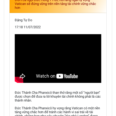
Vatican sẽ đứng vững trên nền tảng tài chính vững chắc
hơn
Đặng Tự Do
17:18 11/07/2022
Đức Thánh Cha Phanxicô than thở rằng một số “người bạn”
được chọn để đưa ra lời khuyên tài chính không phải là các
thánh nhân.
Đức Thánh Cha Phanxicô hy vọng rằng Vatican có một nền
tảng vững chắc hơn để tránh các hành vi sai trái về tài
chính, chẳng hạn như câu chuyện “tòa nhà London” đang