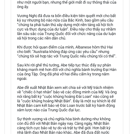
như một người bạn, nhưng thế giới mất đi sự thông thái của
ông ấy.
Vương Nghị đã đưa ra bốn điều kiện tiên quyết mới cho bất
kỳ sự nhượng bộ nào nữa của Bắc Kinh, bao gồm yêu cầu
“chúng ta phải tuân thủ xây dựng một nền tảng xã hội tích
cực và thực dụng của dư luận”. Điều này cho thấy sự nhầm
lẫn sâu sắc của Trung Quốc đối với chức năng của dư luận
xã hội trong các nền dân chủ.
Khi được hỏi quan điểm của mình, Albanese hôm thứ Hai
cho biết: “Australia không đáp ứng các yêu cầu” nhưng
“chúng tôi sẽ hợp tác với Trung Quốc nếu chúng tôi có thể”.
Sau khi rời ghế thủ tướng, Abe tiếp tục thúc đẩy sự phản
kháng mạnh mẽ hơn đối với chủ nghĩa bành trướng Đại Hán
của ông Tập. Ông đã phá vỡ hai điều cấm kỵ trong năm
ngoái.
Abe đề xuất Nhật Bản xem xét chia sẻ với Mỹ trách nhiệm
về “chiếc ô hạt nhân” bảo vệ các đồng minh của Mỹ. Và ông
nói rằng bất kỳ “cuộc khủng hoảng Đài Loan” nào cũng sẽ
là “cuộc khủng hoảng Nhật Bản”. Đây là một sự khích lệ để
Nhật Bản cam kết bảo vệ Đài Loan trước bất kỳ hành động
xâm lược nào của Trung Quốc đại lục.
Sự thịnh vượng và chủ nghĩa hòa bình dường như không
còn đủ đối với Nhật Bản ngày nay. Càng ngày, Nhật Bản
càng tích cực bảo vệ tự do và trật tự thế giới. Hơn bất kỳ
nhà lãnh đạo Nhật Bản nào khác, Abe đã đưa đất nước