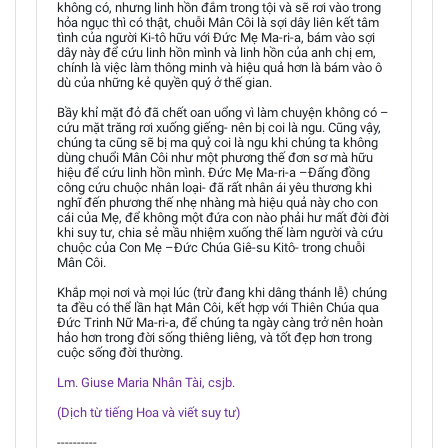
không có, nhưng linh hồn đắm trong tội và sẽ rơi vào trong
hỏa ngục thì có thật, chuỗi Mân Côi là sợi dây liên kết tâm
tình của người Ki-tô hữu với Đức Mẹ Ma-ri-a, bám vào sợi
dây này để cứu linh hồn mình và linh hồn của anh chị em,
chính là việc làm thông minh và hiệu quả hơn là bám vào ô
dù của những kẻ quyền quý ở thế gian.
Bầy khỉ mặt đỏ đã chết oan uổng vì làm chuyện không có –
cứu mặt trăng rơi xuống giếng- nên bị coi là ngu. Cũng vậy,
chúng ta cũng sẽ bị ma quỷ coi là ngu khi chúng ta không
dùng chuổi Mân Côi như một phương thế đơn sơ mà hữu
hiệu để cứu linh hồn mình. Đức Mẹ Ma-ri-a –Đấng đồng
công cứu chuộc nhân loại- đã rất nhân ái yêu thương khi
nghĩ đến phương thế nhẹ nhàng mà hiệu quả này cho con
cái của Mẹ, để không một đứa con nào phải hư mất đời đời
khi suy tư, chia sẻ mầu nhiệm xuống thế làm người và cứu
chuộc của Con Mẹ –Đức Chúa Giê-su Kitô- trong chuỗi
Mân Côi.
Khắp mọi nơi và mọi lúc (trừ đang khi dâng thánh lễ) chúng
ta đều có thể lần hạt Mân Côi, kết hợp với Thiên Chúa qua
Đức Trinh Nữ Ma-ri-a, để chúng ta ngày càng trở nên hoàn
hảo hơn trong đời sống thiêng liêng, và tốt đẹp hơn trong
cuộc sống đời thường.
Lm. Giuse Maria Nhân Tài, csjb.
(Dịch từ tiếng Hoa và viết suy tư)
----------