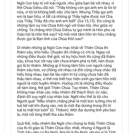
Ngôi Con bày tỏ với loài người, như giữa bạn bè với nhau; vì
thế Chúa Giêsu đã nói: “Thầy không còn gọi anh em là tôi tớ
nữa, vì tôi tớ không biết việc chủ làm. Nhưng Thầy gọi anh
em là bạn hữu, vì tất cả những gì Thầy nghe được nơi Cha
của Thầy, Thầy đã cho anh em biết” (Ga 15,15). Đó cũng là
những tâm sự mà Chúa Kitô ngỏ với Giáo hội, như giữa vợ
chồng. Ta chẳng nhớ Chúa Giêsu tự gọi mình là Hôn phu và
Giáo hội là Hôn thê sao? Và mỗi một tâm hồn tín hữu chẳng
được gọi là Bạn tình của Chúa Kitô sao?
Dĩ nhiên những gì Ngôi Con mạc khải về Thiên Chúa thì
thâm sâu, khó hiểu. Chuyện đó chẳng có chi lạ. Ngay cả
những điều thuộc thế giới, vũ trụ hữu hình thì cũng đã thâm
sâu, khoa học tới nay vẫn chưa khám phá ra hết, nên được
gọi là bí nhiệm. Những gì ở trong tâm hồn con người càng
thâm sâu hơn, vợ chồng với nhau cả đời cũng chưa chắc đã
hiểu lòng nhau, bạn bè lâu năm tri kỷ cũng chưa hẳn đã
thấu tâm nhau, vì thế mà triết học hiện sinh gọi tâm hồn mỗi
người là một huyền nhiệm. Huống chi là những điều thuộc
về tâm lòng, thế giới Thiên Chúa. Tuy nhiên, Thiên Chúa
không mạc khải các mầu nhiệm để thách thức óc não,
đánh đố suy nghĩ của nhân loài. Nghĩ như thế là tội cho
Người quá! “Mầu nhiệm chẳng phải là một bức tường cho trí
tuệ bể nát khi đụng vào, mà là một đại dương trong đó trí
tuệ bị mất hút luôn” (G. Thibon). Một đại dương tình yêu bao
la, một nỗi lòng thiết tha sâu thẳm.
Quả thế, mầu nhiệm Ba Ngôi cho chúng ta thấy Thiên Chúa
của Ki-tô giáo là Thiên Chúa độc nhất, nhưng vì Người là
Tình Yêu nên có Ba Ngôi. Người là Ba Ngôi, nhưng vì là Tình