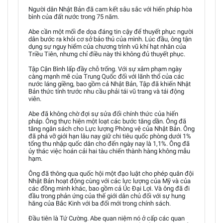
Người dân Nhật Bản đã cam kết sâu sắc với hiến pháp hòa
bình của đất nước trong 75 năm.
Abe cần một mối đe dọa đáng tin cậy để thuyết phục người
dân bước ra khỏi cơ sở bảo thủ của mình. Lúc đầu, ông tận
dụng sự nguy hiểm của chương trình vũ khí hạt nhân của
Triều Tiên, nhưng chỉ điều này thì không đủ thuyết phục.
Tập Cận Bình lấp đầy chỗ trống. Với sự xâm phạm ngày
càng mạnh mẽ của Trung Quốc đối với lãnh thổ của các
nước láng giềng, bao gồm cả Nhật Bản, Tập đã khiến Nhật
Bản thức tỉnh trước nhu cầu phải tái vũ trang và tái động
viên.
Abe đã không chờ đợi sự sửa đổi chính thức của hiến
pháp. Ông thực hiện một loạt các bước tăng dần. Ông đã
tăng ngân sách cho Lực lượng Phòng vệ của Nhật Bản. Ông
đã phá vỡ giới hạn lâu nay giữ chi tiêu quốc phòng dưới 1%
tổng thu nhập quốc dân cho đến ngày nay là 1,1%. Ông đã
ủy thác việc hoán cải hai tàu chiến thành hàng không mẫu
hạm.
Ông đã thông qua quốc hội một đạo luật cho phép quân đội
Nhật Bản hoạt động cùng với các lực lượng của Mỹ và của
các đồng minh khác, bao gồm cả Úc Đại Lợi. Và ông đã đi
đầu trong phản ứng của thế giới dân chủ đối với sự hung
hăng của Bắc Kinh với ba đổi mới trong chính sách.
Đầu tiên là Tứ Cường. Abe quan niệm nó ở cấp các quan