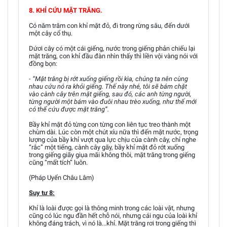
8. KHỈ CỨU MẶT TRĂNG.
Có năm trăm con khỉ mặt đỏ, đi trong rừng sâu, đến dưới
một cây cổ thụ.
Dứơi cây có một cái giếng, nước trong giếng phản chiếu lại
mặt trăng, con khỉ đầu đàn nhìn thấy thì liền vội vàng nói với
đồng bọn:
- “Mặt trăng bị rớt xuống giếng rồi kìa, chúng ta nên cùng
nhau cứu nó ra khỏi giếng. Thế này nhé, tôi sẽ bám chặt
vào cành cây trên mặt giếng, sau đó, các anh từng người,
từng người một bám vào đuôi nhau trèo xuống, như thế mới
có thể cứu được mặt trăng”.
Bầy khỉ mặt đỏ từng con từng con liên tục treo thành một
chùm dài. Lúc còn một chút xíu nữa thì đến mặt nước, trọng
lượng của bầy khỉ vượt qua lực chịu của cành cây, chỉ nghe
“rắc” một tiếng, cành cây gãy, bầy khỉ mặt đỏ rớt xuống
trong giếng giãy giụa mãi không thôi, mặt trăng trong giếng
cũng “mất tích” luôn.
(Pháp Uyển Châu Lâm)
Suy tư 8:
Khỉ là loài được gọi là thông minh trong các loài vật, nhưng
cũng có lúc ngu đần hết chỗ nói, nhưng cái ngu của loài khỉ
không đáng trách, vì nó là...khỉ. Mặt trăng rơi trong giếng thì