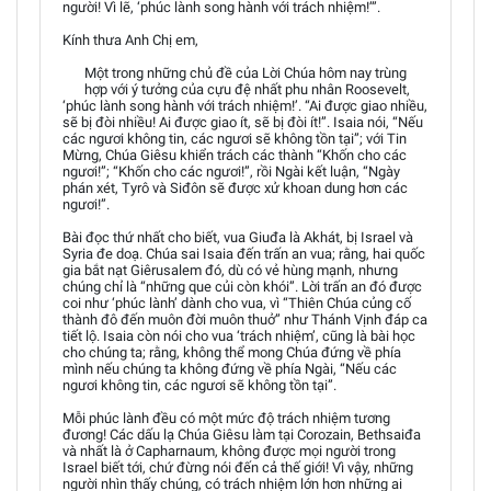
người! Vì lẽ, ‘phúc lành song hành với trách nhiệm!’”.
Kính thưa Anh Chị em,
Một trong những chủ đề của Lời Chúa hôm nay trùng
hợp với ý tưởng của cựu đệ nhất phu nhân Roosevelt,
‘phúc lành song hành với trách nhiệm!’. “Ai được giao nhiều,
sẽ bị đòi nhiều! Ai được giao ít, sẽ bị đòi ít!”. Isaia nói, “Nếu
các ngươi không tin, các ngươi sẽ không tồn tại”; với Tin
Mừng, Chúa Giêsu khiển trách các thành “Khốn cho các
ngươi!”; “Khốn cho các ngươi!”, rồi Ngài kết luận, “Ngày
phán xét, Tyrô và Siđôn sẽ được xử khoan dung hơn các
ngươi!”.
Bài đọc thứ nhất cho biết, vua Giuđa là Akhát, bị Israel và
Syria đe doạ. Chúa sai Isaia đến trấn an vua; rằng, hai quốc
gia bắt nạt Giêrusalem đó, dù có vẻ hùng mạnh, nhưng
chúng chỉ là “những que củi còn khói”. Lời trấn an đó được
coi như ‘phúc lành’ dành cho vua, vì “Thiên Chúa củng cố
thành đô đến muôn đời muôn thuở” như Thánh Vịnh đáp ca
tiết lộ. Isaia còn nói cho vua ‘trách nhiệm’, cũng là bài học
cho chúng ta; rằng, không thể mong Chúa đứng về phía
mình nếu chúng ta không đứng về phía Ngài, “Nếu các
ngươi không tin, các ngươi sẽ không tồn tại”.
Mỗi phúc lành đều có một mức độ trách nhiệm tương
đương! Các dấu lạ Chúa Giêsu làm tại Corozain, Bethsaiđa
và nhất là ở Capharnaum, không được mọi người trong
Israel biết tới, chứ đừng nói đến cả thế giới! Vì vậy, những
người nhìn thấy chúng, có trách nhiệm lớn hơn những ai